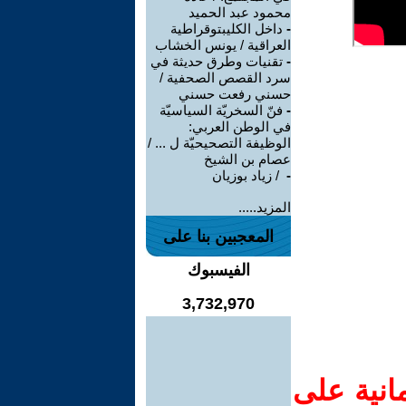
محمود عبد الحميد
-
داخل الكليبتوقراطية
العراقية / يونس الخشاب
-
تقنيات وطرق حديثة في
سرد القصص الصحفية /
حسني رفعت حسني
-
فنّ السخريّة السياسيّة
في الوطن العربي:
الوظيفة التصحيحيّة ل ... /
عصام بن الشيخ
-
‏ / زياد بوزيان
المزيد.....
المعجبين بنا على
الفيسبوك
3,732,970
انية على