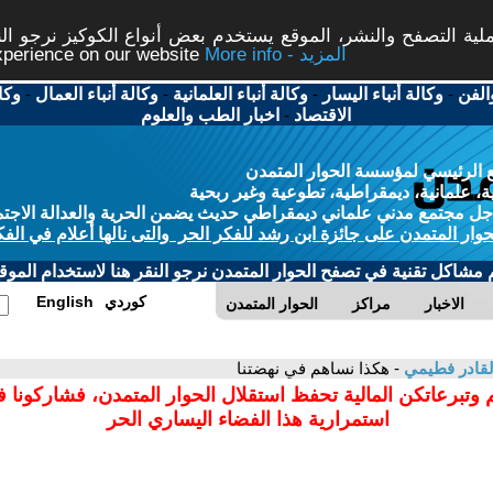
ة التصفح والنشر، الموقع يستخدم بعض أنواع الكوكيز نرجو النق
More info - المزيد
experience on our website
الفن
-
وكالة أنباء اليسار
-
وكالة أنباء العلمانية
-
وكالة أنباء العمال
-
وكا
الاقتصاد
-
اخبار الطب والعلوم
 الرئيسي لمؤسسة الحوار المتمدن
، علمانية، ديمقراطية، تطوعية وغير ربحية
ل مجتمع مدني علماني ديمقراطي حديث يضمن الحرية والعدالة الاجتم
حوار المتمدن على جائزة ابن رشد للفكر الحر والتى نالها أعلام في الفك
م مشاكل تقنية في تصفح الحوار المتمدن نرجو النقر هنا لاستخدام الموقع
كوردي
English
الاخبار
مراكز
الحوار المتمدن
القادر فطيمي
- هكذا نساهم في نهضتنا
 وتبرعاتكن المالية تحفظ استقلال الحوار المتمدن، فشاركونا 
استمرارية هذا الفضاء اليساري الحر