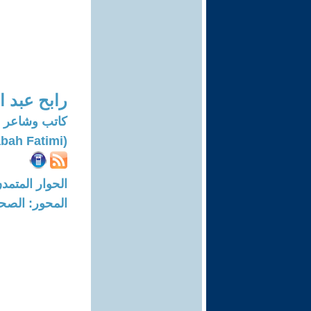
رابح عبد ا
كاتب وشاعر
(Rabah Fatimi)
الحوار المتمدن-العدد: 7670 - 23
المحور: الصحا