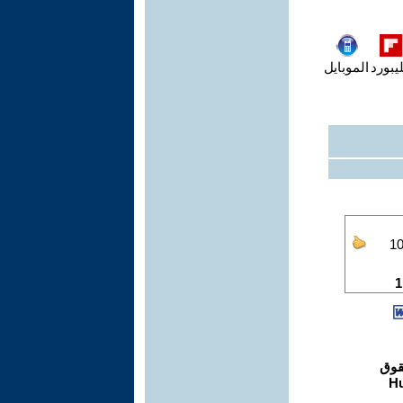
يبورد
الموبايل