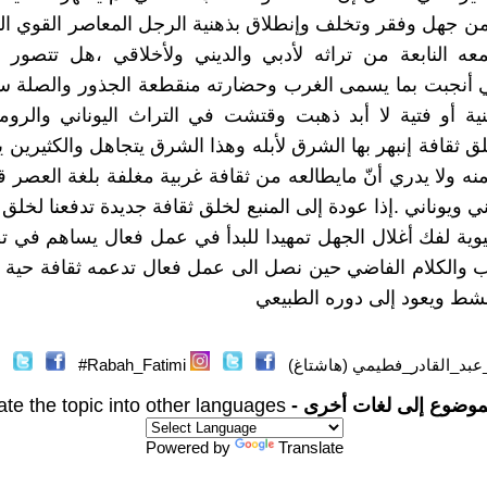
 من جهل وفقر وتخلف وإنطلاق بذهنية الرجل المعاصر القوي ال
عه النابعة من تراثه لأدبي والديني ولأخلاقي ،هل تتصور أ
تي أنجبت بما يسمى الغرب وحضارته منقطعة الجذور والصلة س
ينية أو فتية لا أبد ذهبت وقتشت في التراث اليوناني والرو
ق ثقافة إنبهر بها الشرق لأبله وهذا الشرق يتجاهل والكثيرين ي
نه ولا يدري أنّ مايطالعه من ثقافة غربية مغلفة بلغة العصر 
 ويوناني .إذا عودة إلى المنبع لخلق ثقافة جديدة تدفعنا لخلق 
يوية لفك أغلال الجهل تمهيدا للبدأ في عمل فعال يساهم في تط
والكلام الفاضي حين نصل الى عمل فعال تدعمه ثقافة حية ت
نشط ويعود إلى دوره الطبيعي
عبد_القادر_فطيمي (هاشتاغ)
Rabah_Fatimi#
موضوع إلى لغات أخرى -
ate the topic into other languages
Powered by
Translate