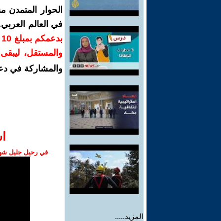
الحوار المتمدن م
في العالم العربي
ب
والمستقل، ليبقى ص
والمشاركة في دع
ا‫
في رحيل جليل شهبا
المزيد.....