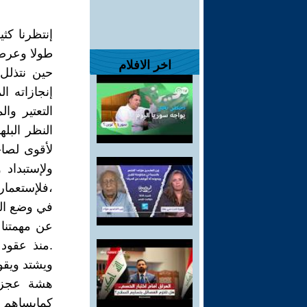
إنتظرنا كثي
طولا وعرضا 
اخر الافلام
حين نتذلل
إنجازاته ا
التعتير وا
النظر البله
لأقوى لصاحب
ولإستبداد 
،فلإستعمار 
في وضع العث
عن مهمتنا 
.منذ عقود
ويشتد ويقو
هشة عجزت 
كمايساهم غ