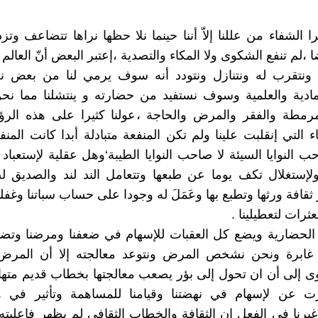
را الشفاء من عللنا إلاّ أننا حينما نلا حظها نراها تتضاعف وتزد
،لم تنفع الشكوى ولا المكاء والتصدية ،إعتبر البعض أنّ العالم ي
 ونتقرب له ونتنازل ونتودد أنه سوف يرمي لنا من بعض ن
لمادية والعلمية وسوف نستفيد من حضارته و ينتشلنا مما ن
لمرمطة والفقر والمرض والحاجة ،عولنا كثيرا على هذه الر
اء التي إنقلبت علينا ولم تكن المنفعة متبادلة أبدا كانت الم
 النوايا السيئة لا صاحب النوايا الطيبة‘وهل عقلية لإستعباد 
ولإستغلال تكف يوما عن طبعها وتتعامل الند لند والصديق ل
ثقافة ورثها وتطبع بها وعَمَلَ له وجودا على حساب سباتنا وغفل
رات لتعطيلينا .
الحضارية ويضع كل العقبات للإسهام في ضعفنا ومرضنا وتضا
 غابرة ونحن نشخص المرض ونتوعد معالجته إلا أن المر
ى إلى أن ان تحول إلى بؤر يصعب معالجتها بخطاب قديم متها
عن لإسهام في نهضتنا وقيامنا للمساهمة وتأثير في ه
يرنا في الفعل إن الثقافة والخطاب الثقافي لم يظهر فاعليته