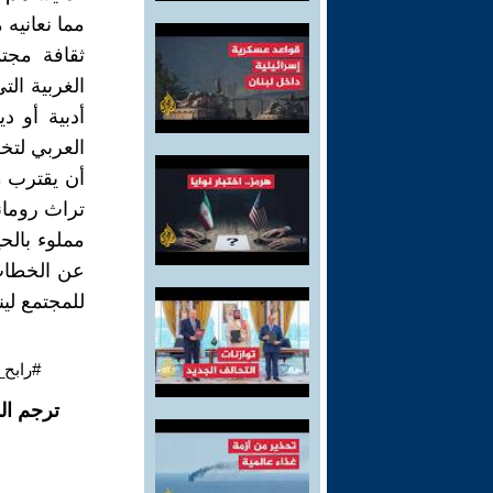
مما نعانيه
ثقافة مجتم
الغربية ال
أدبية أو د
العربي لتخل
أن يقترب م
تراث روماني
مملوء بالح
عن الخطاب 
للمجتمع لي
#رابح_
ترجم ال