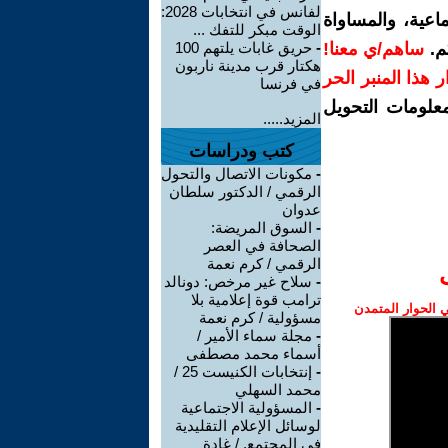
لفانس في انتخابات 2028:
اعية، والمساواة
الوقت مبكر للتفك ...
م.
ساهم/ي معنا!
-
حريق غابات يلتهم 100
هكتار قرب مدينة ناربون
رار هذا المنبر الحر
في فرنسا
معلومات التحويل
المزيد.....
كتب ودراسات
-
مكونات الاتصال والتحول
الرقمي / الدكتور سلطان
عدوان
-
السوق المريضة:
الصحافة في العصر
الرقمي / كرم نعمة
-
سلاح غير مرخص: دونالد
ترامب قوة إعلامية بلا
الحوار المتمدن
مسؤولية / كرم نعمة
-
مجلة سماء الأمير /
أسماء محمد مصطفى
-
إنتخابات الكنيست 25 /
محمد السهلي
-
المسؤولية الاجتماعية
لوسائل الإعلام التقليدية
في المجتمع. / غادة