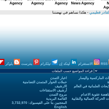
القادر فطيمي
- هكذا نساهم في نهضتنا
RSS
الانستغرام
لينكد إن
تيلكرام
بنترست
بلوكر
ث الماركسية واليسار
اخبار التمدن
ة
حملات الحوار المتمدن التضامنية
حاث العلمانية في العالم
الارشيف
أرشيف الاستفتاءات
اهضة عقوبة الاعدام
مروج التمدن
الحركة العمالية والنقابية
القائمة البريدية
المعجبين بنا على الفيسبوك: 3,732,970
English