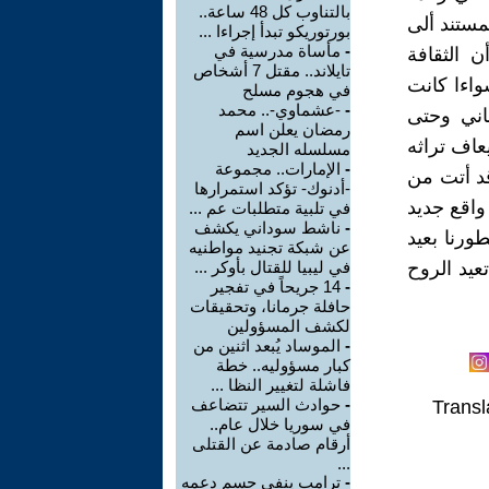
بالتناوب كل 48 ساعة..
مستند ألى
بورتوريكو تبدأ إجراءا ...
-
مأساة مدرسية في
ن الثقافة
تايلاند.. مقتل 7 أشخاص
واءا كانت
في هجوم مسلح
-
-عشماوي-.. محمد
ماني وحتى
رمضان يعلن اسم
عاف تراثه
مسلسله الجديد
-
الإمارات.. مجموعة
قد أتت من
-أدنوك- تؤكد استمرارها
واقع جديد
في تلبية متطلبات عم ...
-
ناشط سوداني يكشف
ورنا بعيد
عن شبكة تجنيد مواطنيه
عيد الروح
في ليبيا للقتال بأوكر ...
-
14 جريحاً في تفجير
حافلة جرمانا، وتحقيقات
لكشف المسؤولين
-
الموساد يُبعد اثنين من
كبار مسؤوليه.. خطة
فاشلة لتغيير النظا ...
-
حوادث السير تتضاعف
Transl
في سوريا خلال عام..
أرقام صادمة عن القتلى
...
-
ترامب ينفي حسم دعمه