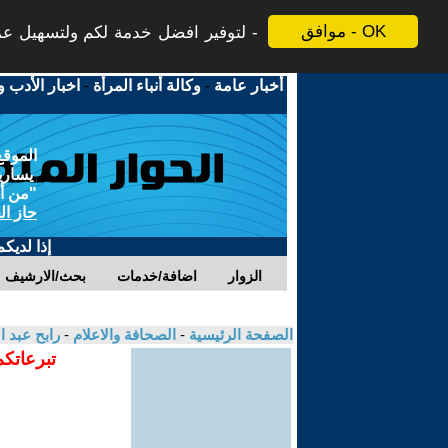
موافق - OK
لتوفير افضل خدمة لكم ولتسهيل عملي
أخبار عامة
-
وكالة أنباء المرأة
-
اخبار الأدب و
الموقع
يسارية
"من أج
حاز ال
إذا لديك
الزوار
اضافة/خدمات
بحث/الارشيف
الصفحة الرئيسية
-
الصحافة والاعلام
-
رابح عبد 
تبرعاتكم