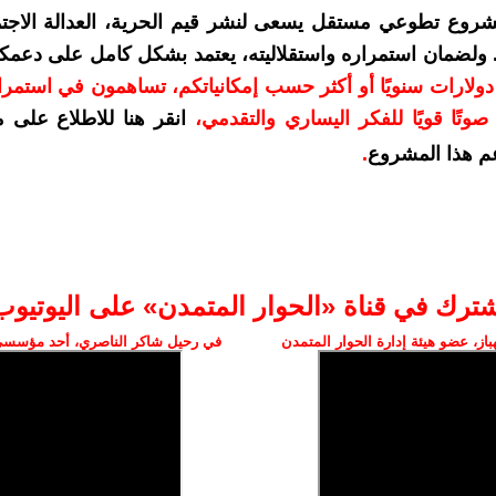
شروع تطوعي مستقل يسعى لنشر قيم الحرية، العدالة الاجتم
. ولضمان استمراره واستقلاليته، يعتمد بشكل كامل على دعمك
دعمكم بمبلغ 10 دولارات سنويًا أو أكثر حسب إمكانياتكم، تساهمون في استم
وتًا قويًا للفكر اليساري والتقدمي
،
انقر هنا للاطلاع على 
م هذا المشروع
.
شترك في قناة «الحوار المتمدن» على اليوتيوب
ز، عضو هيئة إدارة الحوار المتمدن
في رحيل شاكر الناصري، أحد مؤسسي 