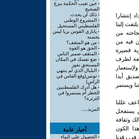
-
حين تغيب الحكمة يبزغ
الضجيج
-
ذلك لن يحدث
اد إنتشارا
-
المشروع الوطني
لتفت إلينا
الفلسطيني المستحيل
-
ياباري القوس بريا ليس
جاحته من
يحسنه
حن فيه من
-
من هو المثقف؟
-
الحق هو القوة
ؤية قصيرة
-
المثقف ضمير الناس
نفعة لطرف
-
ضع نفسك في المكان
المستحق تفوز
ولإستعمار
-
البلبال الذي لم ينتهي
صديق أبدا
-
تونس(وقع الفاس في
الراس)
تنا ويستمر
-
هل أدرك الفلسطنيين
الخطر أم يستمروا في
الثرثرة؟
عف عللنا
المزيد.....
ض يستفحل
لك وثقافة
ذا الكون
أخبار عامة
 في رفدنا
-
الحصول على الماء