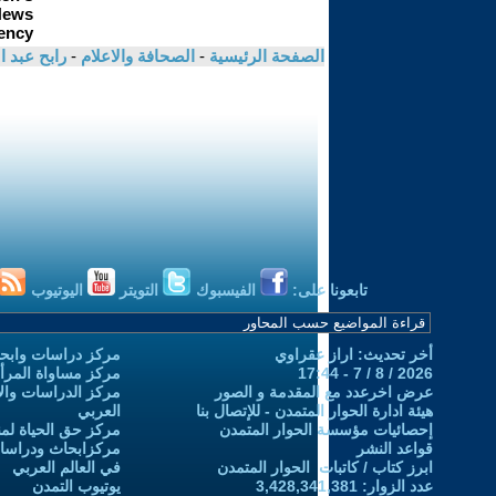
الصفحة الرئيسية
-
الصحافة والاعلام
-
رابح عبد 
تابعونا على:
الفيسبوك
التويتر
اليوتيوب
أخر تحديث: اراز عقراوي
مركز دراسات وابحا
2026 / 8 / 7 - 17:44
مركز مساواة المرأ
عرض اخرعدد مع المقدمة و الصور
مركز الدراسات والاب
هيئة ادارة الحوار المتمدن - للإتصال بنا
العربي
إحصائيات مؤسسة الحوار المتمدن
مركز حق الحياة لمن
قواعد النشر
مركزابحاث ودراسات 
ابرز كتاب / كاتبات الحوار المتمدن
في العالم العربي
عدد الزوار: 3,428,341,381
يوتيوب التمدن