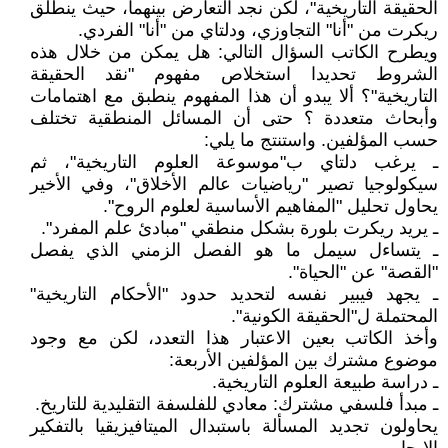
الحقيقة التاريخية"، لكن نجد التعارض بينهما، حيث ينطلق
ريكرت من "أنا" التجاوزي، ودلتاي من "أنا" الفردي.
ويطرح الكاتب السؤال التالي: هل يمكن من خلال هذه
الشروط تحديدا استخلاص مفهوم "نقد الحقيقة
التاريخية"؟ ألا يبدو أن هذا المفهوم ينطبق مع اهتمامات
وأبحاث متعددة ؟ حتى أن المسائل المنطقية تختلف
حسب المؤلفين. واستنتج ما يلي:
ـ يرغب دلتاي ب"موسوعة العلوم التاريخية"، ثم
سيكولوجيا تصير "رياضيات عالم الأخلاق"، وفي الأخير
يحاول تحليل "المفاهيم الأساسية لعلوم الروح".
ـ يريد ريكرت بلورة بشكل منطقي "مبادئ علم المفرد".
ـ يتساءل سيمل ما هو الفصل الزمني الذي يفصل
"القصة" عن "الحياة".
ـ يجهد فيبير نفسه لتحديد حدود "الأحكام التاريخية"
المحتملة ل"الحقيقة الكونية".
وأخذ الكاتب بعين الاعتبار هذا التعدد، لكن مع وجود
موضوع مشترك بين المؤلفين الأربعة:
ـ دراسة طبيعة العلوم التاريخية.
ـ مبدأ فلسفي مشترك: معادي للفلسفة التقليدية للتاريخ.
يحاولون تجديد المسألة باستبدال الميتافيزيقيا بالتفكير