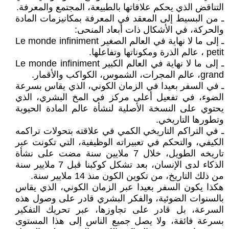
التناقض الذي يحكم علاقاتها بالطبيعة، المجتمع والمعرفة.
ـ من البسيط إلى المعقد في المعرفة بمكانيزمات المادة
والحركة، في الأشكال ذات أبعاد المنحى:
ـ إلى ما لا نهاية في العالم الصغير Le monde infiniment
petit ، عالم الذرة ومكوناتها وتفاعلها.
ـ إلى ما لا نهاية في العالم الكبير Le monde infiniment
grand، عالم المجرات، الشموس، الكواكب والأقمار.
ـ في السفر بعيدا في الزمان الكوني، الذي يقاس بسرعة
الضوء، في تفعيل أعلى مركز في المخ البشري، الذي
يحتوي على النسخة الأصلية لنشأة عالم المادة الحيوية
وتطورها التاريخي.
ـ في التراكم التاريخي الكمي في علاقته بتحولات تراكمه
الكيفي، والتحكم في تعبيراته الوظيفية، التي تكونت عبر
تاريخه الطويل، خلال 7 ملايين سنة مضت على نشأة
الذكاء لدى الإنسان، بعد تشكل كوكبنا قبل 7 ملايير سنة
من ذلك التاريخ، من تكوين الكون منذ 14 ملايير سنة.
هكذا يكون السفر بعيدا عبر الزمان الكوني، الذي يقاس
بالسنوات الضوئية، والفكر البشري قادر على وصول هذه
السرعة، بل قادر على تجاوزها، عبر تحريك التفكير
بسرعة فائقة، ولا يصل جميع الناس إلى هذا المستوى