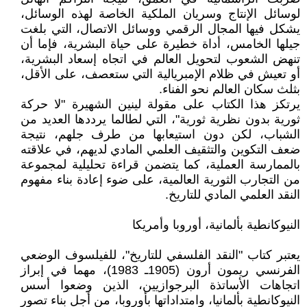
لوسائل الإنتاج وسريان الملكية الخاصة لهذه الوسائل،
يشكل فيها المجال الرقمي ووسائل الاتصال، التي بلغت
جيلها الخامس، أداة خطيرة على حياة البشرية، فإما أن
تنهض الشعوب لتحويل العالم في اتجاه إسعاد البشرية،
أو تعيش في ظلام الإمبريالية التي ستعصف، على الأقل،
بثلث سكان العالم نحو الفناء.
يرتكز هذا الكتاب على مقولة لينين الشهيرة "لا حركة
ثورية بدون نظرية ثورية"، التي لطالما يرددها العديد من
الشباب، لكن دون استيعابها من طرف جلهم، نتيجة
ضعف التكوين والتثقيف العلمي المادي لديهم، في علاقته
بالممارسة العملية، كما يتضمن قراءة تحليلية لمجموعة
من التجارب الثورية العالمية، على ضوء إعادة بناء مفهوم
النقد العلمي المادي للتاريخ.
النيوكانطية بألمانية، أوروبا وأمريكا
يعتبر كتاب "النقد الفلسفي للتاريخ"، للفيلسوف الوضعي
الفرنسي ريمون أرون (1905ـ 1983)، مهما في إبراز
اتجاهات الأساتذة البرجوازيين، الذين وضعوا أسس
النيوكانطية بألمانيا، وامتداداتها بأوروبا، من أجل بناء تصور