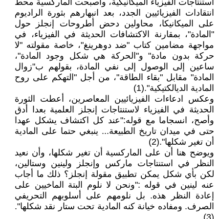
استنتاجات الفيزياء الميكانيكية، وأصبحت الماركسية محط
انتقادات الفيزيائيين الجدد، بعد انبهارهم بثورة الراديوم
على الميكانيكا، محاولين دحض أطروحات إنجلز حول
"المادة"، بمقارنة الاكتشافات الحديثة في الفيزياء، في
مواجهة مضامين كتاب "ضد دوهرينغ"، خاصة مقولته "لا
حركة بدون مادة" و"الحركة هي شكل وجود المادة"،
ساعين إلى الوصول إلى نفي المادة، بقولهم ب"زوال
المادة" مقابل "بقاء الطاقة"، من أجل "التهكم على روح
المادية الديالكتيكية".(1)
وعكس ادعاءات الفيزيائيين المعاصرين، أعطت الثورة
الحديثة في الفيزياء لاستنتاجات إنجلز العلمية بعدا أدق
وأصح، انسجاما مع قوله:"عند كل اكتشاف يشكل عهدا
حتى في ميدان تاريخ الطبيعة... ينبغي حتما على المادية
أن تغير شكلها".(2)
ويوضح هنا أن على الماركسية أن تغير شكلها، وأن نعيد
النظر في استنتاجات ماركس وإنجلز ولينين وستالين،
لكن بأي شكل يمكن تطبيق مقولة إنجلز؟ ذلك ما أجاب
عنه لينين في قوله :"ونحن لا نلوم البتة الماخيين على
إعادة النظر هذه. بل نلومهم على أسلوبهم التحريفي
الصرف. ومفاده خيانة كنه المادية تحت ستار نقد شكلها".
(3)