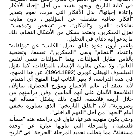
في كتابة التاريخ، ويجهد نفسه من أجل "إحياء الأفكار
وإعادة إحيائها"، بدل الأفكار التي مرت، نقوم بتقدير
"أفكار صافية منفصلة عن المؤلفين"، دون متابعة
تفاعلات "الفرد" و"المكان"، خبر "شخص" و"مذهب"،
نعزل المفكرين، ونعتمد بشكل من الأشكال النظام، ذلك
ما يدعو إليه دلتاي في التحليل.
واعتبر أرون دعوة دلتاي بعزل "الكاتب" عن "مؤلفاته"
واعتماد "النظام" ونفي "المفكرين"، تعسفا، وتضحية
بالناس مقابل المؤلفات، بينما "المؤلفات تنتمي لنفس
العالم"، ولا يمكن مقارنة الإنسان بالمؤلفات، كما يقول
الفيلسوف الهيغلي كويري (1892ـ1964)، عن هذا المنهج.
في هذه الدراسة، لا يعير الكاتب لهذا المنهج أي اهتمام،
لأنه يعتقد أن عالم الاجتماع ومؤرخ الحضارة، يتناولان
الفلاسفة الألمان على أنهم ألمانيين، وقرر دراستهم من
خلال أربعة فلاسفة، لكون ذلك يشكل "مسألة آنية
وضرورية"، لأن "القلق التاريخي" الذي يساوره يختفي
أمام "الجهد" من أجل "الفهم الداخلي".
وحتى يكون منهجه شرعيا، تناول في دراسته هذه "مسألة
فلسفية"، والمرحلة التي تناولها عبارة عن "وحدة
مستقلة"، مما يتطلب تحديد المرحلة "الحرجة" في "تاريخ