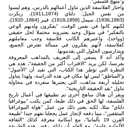
و"منهج فلسفي".
واختار الفلاسفة الذين تناول أعمالهم بالدرس، وهم ليسوا
من نفس الجيل: دلتاي (1874ـ1911)، ريكرت
(1863ـ1936)، سيمل (1858ـ1918)، فيبر (1864ـ 1920)،
لكنهم كانوا في نفس الوقت، "يفكرون ولديهم الوعي
بالتفكير" في سؤال وحيد يعتبرونه محتملا لحل حقيقي
(وواحد)، واعتبرهم الكاتب فلاسفة وجب معاملتهم
كفلاسفة، لأنهم يفكرون في مسألة تعترض الجميع،
ويتدارسون الحلول التي يقدمونها.
وأكد أنه لا يسعى إلى التعريف بالمذاهب المعروفة
بفرنسا، لكن يريد "الاقتراب أكثر من الحقيقة"، هذه هي
النظرة التي تؤطر هذا الكتاب، التي تفيد أن "الأصول"
و"المناطق" ليس لها مكان في هذه الدراسة، ولهذا يتناول
تحليله أربعة مذاهب، التي يعتبرها منفردة في محاولة
تناول "نقد الحقيقة التاريخية".
ويقر أن هناك مناهج أخرى تم تطبيقها في أعمال تاريخ
الفلسفة، لها الحق في ذلك طبعا، كمن يكتب "بيوغرافيا
دلتاي" مثلا، لكنه يعتبر ذلك من عمل "هواة البيوغرافيا
المثقفين"، مما دفعه لإنجاز عمل يجعلنا نفهم جيدا "طبيعة
القرن 19 بألمانيا"، مع امكانية معرفة كذلك "الثقافة
الألمانية عامة"، مع العلم أن دلتاي رفض هذه الطريقة