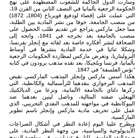
وسارت الدول الحاكمة للشعوب المضطهدة على نهج
الحكومة الرجعية بألمانيا في النصف الثاني من القرن 19،
التي عملت على إقصاء لودفيغ فويرباخ (1804ـ 1872)
من منصب الجامعة، خوفا من نشر المادية بين الطلبة،
مما جعل ماركس يتراجع عن تقديم طلب الحصول على
منصب بالجامعة بعد تخرجه في 1841، واتجه إلى
الصحافة لنشر أفكاره خاصة بعد لقائه مع إنجلز بفرنسا،
وشكلا ثنائيا في خدمة المادية بنشرها في أوساط
البروليتاريا، وتعرض ماركس لمطاردة الحكومات الرجعية
بألمانيا، فرنسا وبلجيكا، بعد نقده مذهب برودون في كتابه
"بؤس الفلسفة" في 1847.
هكذا أسس ماركس وإنجلز المذهب الماركسي نقيض
المذهب البرجوازي بنقدهما للرأسمالية والكانطية، التي
ركزها دلتاي بالجامعة الألمانية، ونزعا من الديالكتيك
الهيغلي صفته المثالية، وناضل لينين بعدهما ضد
البيوكانطية في مواجهته للمذهب النقدي التجريبي، الذي
عمل على تحريف مادية ماركس وإنجلز باسم تطوير
الماركسية.
ويطرح علينا اليوم إعادة النظر في أشكال الصراعات
الأيديولوجية والسياسية، من وجهة النظر المادية، على
ضوء النقد الفلسفي للتاريخ عند لينين، في مواجهة المنهج