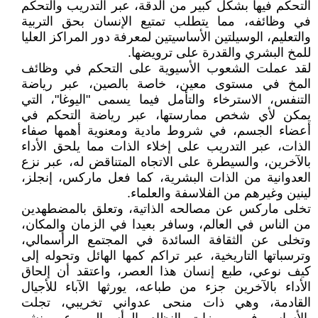
التحكم فيها بشكل كبير من الدقة، عبر التدريب والتحكم
في وظائفه، مما يتطلب تمتيع الإنسان بحق التربية
والتعليم، الوسيلتين الأساسيتين لمعرفة دور المراكز العليا
للمخ البشري والقدرة على ترويضها.
لقد عملت الشعوب الأسيوية على التحكم في وظائف
المخ في مستوى معين، خاصة بالصين، عبر رياضة
التنفس، الاسترخاء والتأمل فيما يسمى "اليوغا"، التي
يمكن لأي شخص ممارستها، عبر رياضة التحكم في
أعضاء الجسم، في شروط مادية ومعنوية أهمها صفاء
الذات، عبر التدريب على إخلاء الذات مما يلحق الأداء
بالآخرين، والسيطرة على الاتجاه المتناقض له، عبر نزع
العدوانية من الذات البشرية، كما فعل ماركس، إنجلز،
لينين وغيرهم من الفلاسفة والعلماء.
تخلى ماركس عن مصالحه الذاتية، وتعلق بالمضطهدين
من الناس في العالم، وسافر بعيدا في الزمان والمكان،
وتخلى عن الثقافة السائدة في المجتمع الرأسمالي،
وترسباتها التاريخية، عبر تراكم كمها الهائل وتحوله إلى
كيف نوعي، طبع إنسان هذا العصر، واعتقد أن إلحاق
الأداء بالآخرين جزء من طباعه، يورثها الآباء للأجيال
القادمة، وهي ذات منحى عدواني تخريبي، تجلت