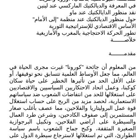
في المعرفة والديالكتيك الماركسي عند لينين
نقد منظور الدايالكتيك عند ماو
حول منظور الديالكتيك عند منظمة "إلى الأمام"
الأساس الاقتصادي للإستراتيجية الثورية
تطور الحركة الاحتجاجية بالمغرب والأمازيغية
خلآصـــــــة
مقدمــــــــة
من المعلوم أن جائحة "كورونا" غيرت مجرى الحياة في
العالم، مما جعل الأوساط العلمية تتسابق نحو توقيفها، أو
على الأقل الحد من تأثيرها الخطير على حياة سكان
كوكبنا، وعمل اتحاد الاحتكاريين السياسيين والاقتصاديين
على استغلالها للحد من انتفاضات الشعوب ضد سياساتهم
الاستعمارية، لحصد مزيد من الربح على حساب استغلال
قوة عمل البروليتاريا والفلاحين، مما عصف بأغلب صغار
المستثمرين إلى صفوف الكادحين، وشرعن طرد العمال
والسيطرة على أراضي الفلاحين، وتكبيل البرجوازية
الصغيرة المثقفة، وكبح جماح الشعوب باسم سياسة
الطوارئ، التي تم استغلالها لاسترجاع سيطرة الدول على