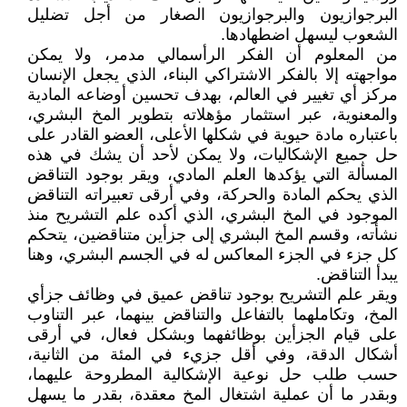
البرجوازيون والبرجوازيون الصغار من أجل تضليل
الشعوب ليسهل اضطهادها.
من المعلوم أن الفكر الرأسمالي مدمر، ولا يمكن
مواجهته إلا بالفكر الاشتراكي البناء، الذي يجعل الإنسان
مركز أي تغيير في العالم، بهدف تحسين أوضاعه المادية
والمعنوية، عبر استثمار مؤهلاته بتطوير المخ البشري،
باعتباره مادة حيوية في شكلها الأعلى، العضو القادر على
حل جميع الإشكاليات، ولا يمكن لأحد أن يشك في هذه
المسألة التي يؤكدها العلم المادي، ويقر بوجود التناقض
الذي يحكم المادة والحركة، وفي أرقى تعبيراته التناقض
الموجود في المخ البشري، الذي أكده علم التشريح منذ
نشأته، وقسم المخ البشري إلى جزأين متناقضين، يتحكم
كل جزء في الجزء المعاكس له في الجسم البشري، وهنا
يبدأ التناقض.
ويقر علم التشريح بوجود تناقض عميق في وظائف جزأي
المخ، وتكاملهما بالتفاعل والتناقض بينهما، عبر التناوب
على قيام الجزأين بوظائفهما وبشكل فعال، في أرقى
أشكال الدقة، وفي أقل جزيء في المئة من الثانية،
حسب طلب حل نوعية الإشكالية المطروحة عليهما،
وبقدر ما أن عملية اشتغال المخ معقدة، بقدر ما يسهل