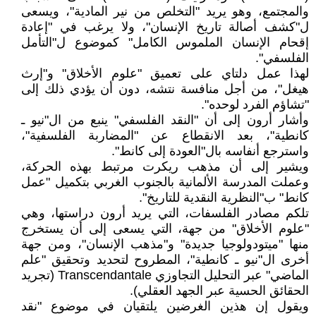
والمجتمع، وهو يريد "التخلص من نير المادية"، ويسعى
ل"كشف أصالة تاريخ الإنسان"، ولا يرغب في "إعادة
إقحام الإنسان الملموس الكامل" كموضوع ل"التأمل
الفلسفي".
لهذا عمل دلتاي على تعميق "علوم الأخلاق" و"إرث
هيغل"، من أجل منافسة نتشه، دون أن يؤدي ذلك إلى
"تشاؤم الفرد لوحده".
وأشار أرون إلى أن "النقد الفلسفي" ينبع من ال"نيو ـ
كانطية"، بعد الانقطاع عن "المضاربة الفلسفية"،
واسترجع أنفاسه بال"العودة إلى كانط".
ويشير إلى أن مذهب ريكرت مرتبط بهذه الحركة،
وعملت المدرسة الألمانية بالجنوب الغربي بتكميل "عمل
كانط" ب"النظرية النقدية للتاريخ".
تلكم مصادر الفلسفات، التي يريد أرون دراستها، وهي
"علوم الأخلاق" من جهة، التي يسعى إلى أن يستخرج
منها "ميتودولوجيا جديدة" و"مذهب الإنسان"، ومن جهة
أخرى ال"نيو ـ كانطية"، المطروح لتحديد وتحقيق "علم
الماضي" عبر التحليل التجاوزي Transcendantale (تجريد
الحقائق الحسية عبر الجهد العقلي).
ويقول إن هذين الغرضين يلتقيان في موضوع "نقد