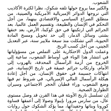
الشعوب.
والكثير مما يروج حولها تلفه شكوك، نظرا لكثرة الأكاذيب
التي تروجها الدوائر الإمبريالية الأمريكية والصينية، من
منطلق الصراع السياسي والاقتصادي بينهما، من أجل
التحكم في الإنسان والطبيعة، وتقسيم العمل عالميا، بعد
الجرائم التي ارتكبتها في حق كوكبنا، الأرض، بعد خنقها
بشتى وسائل الدمار، إلى حد تحويل ومسخ المادة
الحيوية، التي تشكلت منذ سبعة ملايير سنة، عبر التعديل
الجيني، من أجل كسب الربح.
وعملت الدول الاحتكارية على التملص من مسؤولياتها
في انتشار هذا الوباء في أوساط الشعوب، ساعية إلى
الخروج من أزمة الرأسمال المحدقة، بالهروب إلى
الأمام، وارتكاب جرائم عميقة في تاريخ الإنسانية، عبر
انتهاكات جسيمة في حقوق الإنسان، من أجل إعادة
هيكلة الرأسمال المالي الإمبريالي، في شروط تم فيها
وضع الشعوب وراء قطبان الحجر الاجتماعي وسيران
الطوارئ الصحية.
إن تسلسل تاريخ الأوبئة في هذا القرن قد وصل مستوى
عال، من سارس مرورا بإيبولا وصولا إلى أعمقها قساوة
كورونا وبناتها وحفيداتها، مما يؤكد الشكوك حول روايات