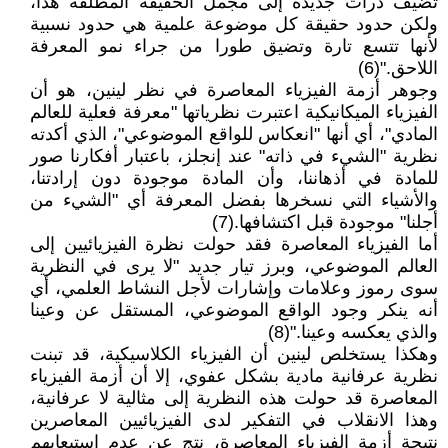
تضيف ذرات جديدة إلى مجمل الحقيقة المطلقة هذا،
ولكن حدود حقيقة كل موضوعة علمية هي حدود نسبية
لأنها تتسع تارة وتضيق طورا من جراء نمو المعرفة
اللاحق."(6)
وجوهر أزمة الفيزياء المعاصرة في نظر لينين، هو أن
الفيزياء الميكانيكية اعتبرت نظرياتها "معرفة فعلية للعالم
المادي"، أي أنها "انعكاس للواقع الموضوعي"، الذي أكدته
نظرية "الشيء في ذاته" عند إنجلز، باعتبار أفكارنا صور
للمادة في أذهاننا، وأن المادة موجودة دون إرادتنا،
والأشياء التي نسخرها بفضل المعرفة أي "الشيء من
أجلنا" موجودة قبل اكتشافها.(7)
أما الفيزياء المعاصرة فقد حولت نظرة الفيزيائيين إلى
العالم الموضوعي، وبرز تيار جديد "لا يرى في النظرية
سوى رموز وعلامات وإشارات لأجل النشاط العلمي، أي
أنه ينكر وجود الواقع الموضوعي، المستقل عن وعينا
والذي يعكسه وعينا."(8)
وهكذا يستخلص لينين أن الفيزياء الكلاسيكية، قد تبنت
نظرية عرفانية مادية بشكل عفوي، إلا أن أزمة الفيزياء
المعاصرة قد حولت هذه النظرية إلى مثالية لا عرفانية،
وهذا الانقلاب في التفكير لدى الفيزيائيين المعاصرين
نتيجة أزمة الفيزياء المعاصرة، نتج عن عدم استيعابهم