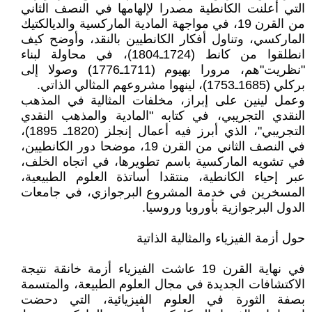
التي أعلنت الكانطية مصدرا لإلهامها في النصف الثاني
من القرن 19، في مواجهة المادية الماركسية والديالكتيك
الماركسي، وتناول أفكار الكانطيين بالنقد، وأوضح كيف
انطلقوا من كانط (1724ـ1804)، في محاولة لبناء
"نظريت"هم، مرورا بهيوم (1711ـ1776) وصولا إلى
بركلي (1685ـ1753)، لينهوا مشروعهم المثالي الذاتي.
وعمل لينين على إبراز، مخلفات المثالية في المذهب
النقدي التجريبي، في كتابه "المادية والمذهب النقدي
التجريبي"، الذي أبرز فيه أعمال إنجلز (1820ـ 1895)،
في النصف الثاني من القرن 19، موضحا دور الكانطيين،
في تشويه الماركسية باسم تطويرها، في اتجاه الخلف،
عبر إحياء الكانطية، منتقدا أساتذة العلوم الطبيعية،
المسخرين في خدمة المشروع البرجوازي، في جامعات
الدول البرجوازية بأوروبا وروسيا.
حول أزمة الفيزياء والمثالية الذاتية
في نهاية القرن 19 عاشت الفيزياء أزمة خانقة نتيجة
الاكتشافات الجديدة في مجال العلوم الطبيعة، والمتسمة
بصفة الثورة في العلوم الفيزيائية، التي دحضت