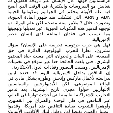
الرأسماليين حولها، كأن الإنسان عبر تاريخه الطويل لم
يتعايش مع الفيروسات والبكتيريا، في الوقت الذي أصبح
فيه علم الأوبئة يتحكم في الجراتيم ومكوناتها الجينية
ADN و ARN، التي تشكلت منذ ظهور المادة الحيوية،
وتطورت خلال 7 ملايير سنة مضت، لكن علم الوراثة تم
توجيهه لتدمير هذه المكونات الحيوية، عبر تعديلها وتهجينها
مما تسبب في فقدان المناعة لدى إنسان عصر
الإمبريالية.
فهل هي حرب جرثومية تجريبية على الإنسان؟ سؤال
مشروع، نظرا للحرب البيولوجية الدائرة في حق
الطبيعة، على النبات والحيوان، التي مست حياة المجتمع
البشري، حتى بلغت الجائحة حدا غير متوقع في تخمينات
الإمبرياليين، ومست القصور وقيادات الدول الاحتكارية.
إن التناقض بداخل الإمبريالية اليوم قد حدده لينين
بدراسته لأعمال ماركس وإنجلز، وطوره بشكل مادي في
الواقع الموضوعي، لكن الأيديولوجيين والسياسيين
الانتهازيين حولوا مجرى تاريخ البشرية، بعد تدمير
التجارب الاشتراكية العالمية التي أحدثت توازنا في العالم،
عبر التناقض في ظل الوحدة والصراع بين القطبين،
وأوهموا الشعوب بقيادة التناقض ضد أمريكا، وقدموا
روسيا والصين نقيضا لها، وطبل لتلك الأكاذيب الأساتذة