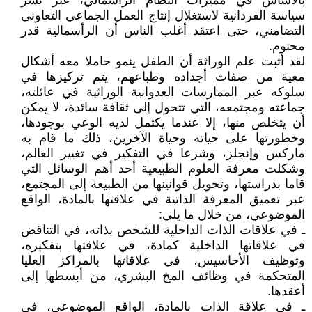
بالأساس في مميزات النظام الرأسمالي، عبر نشر
سياسة الفردانية لاستغلال إنتاج العمل الجماعي التعاوني
التضامني، حتى اعتقد أغلب الناس أن الرأسمالية قدر
محتوم.
لقد أثبت علم الوراثة أن الطفل ينمو حاملا معه أشكال
معية من صفات أجداده وطباعهم، يتم تركيزها في
سلوكه عبر الممارسات العدوانية الوراثية في عائلته،
جماعته ومجتمعه، التي تتحول إلى ثقافة سائدة، لا يمكن
أن يتخلص منها، إلا عندما يكتمل لديه الوعي بوجودها،
وخطورتها على حياته وحياة الآخرين، ذلك ما قام به
ماركس وإنجلز، وشرعا في التفكير في تغيير العالم،
وشكلت معرفة العلوم الطبيعية أحد أهم الوسائل التي
قاما بدراستها، وتحويل قوانينها من الطبيعة إلى المجتمع،
عبر تعميق المعرفة الذاتية في علاقتها بالمادة، الواقع
الموضوعي، من خلال ما يلي:
ـ في علاقات الذات الداخلية للشخص بذاته، في التناقض
في علاقاتها الداخلية كمادة، في علاقتها بتفكيره،
وتوظيف الأحاسيس، في علاقاتها بالمراكز العليا
المتحكمة في وظائف المخ البشري، من أبسطها إلى
أعقدها.
ـ في علاقة الذات بالمادة، الواقع الموضوعي، في