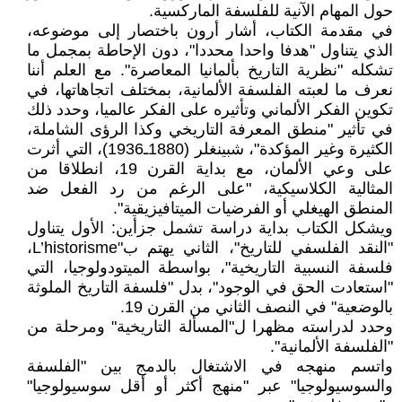
حول المهام الآنية للفلسفة الماركسية.
في مقدمة الكتاب، أشار أرون باختصار إلى موضوعه،
الذي يتناول "هدفا واحدا محددا"، دون الإحاطة بمجمل ما
تشكله "نظرية التاريخ بألمانيا المعاصرة". مع العلم أننا
نعرف ما لعبته الفلسفة الألمانية، بمختلف اتجاهاتها، في
تكوين الفكر الألماني وتأثيره على الفكر عالميا، وحدد ذلك
في تأثير "منطق المعرفة التاريخي وكذا الرؤى الشاملة،
الكثيرة وغير المؤكدة"، شبينغلر (1880ـ1936)، التي أثرت
على وعي الألمان، مع بداية القرن 19، انطلاقا من
المثالية الكلاسيكية، "على الرغم من رد الفعل ضد
المنطق الهيغلي أو الفرضيات الميتافيزيقية".
ويشكل الكتاب بداية دراسة تشمل جزأين: الأول يتناول
"النقد الفلسفي للتاريخ"، الثاني يهتم ب"L’historisme،
فلسفة النسبية التاريخية"، بواسطة الميتودولوجيا، التي
"استعادت الحق في الوجود"، بدل "فلسفة التاريخ الملوثة
بالوضعية" في النصف الثاني من القرن 19.
وحدد لدراسته مظهرا ل"المسألة التاريخية" ومرحلة من
"الفلسفة الألمانية".
واتسم منهجه في الاشتغال بالدمج بين "الفلسفة
والسوسيولوجيا" عبر "منهج أكثر أو أقل سوسيولوجيا"