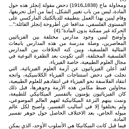
ومحاولة ماخ (1838ـ1916) دحض مقولة إنجلز هذه حول
المادة، ليس من باب تغيير الشكل، إنما من أجل تحريفها،
وقام لينين بهذا العمل بتطبيقه للديالكتيك الماركسي على
المستوى الفلسفي، مدافعا عن أطروحة إنجلز القائلة:"...
الحركة غير ممكنة بدون المادة".(4)
وأوضح لينين وجود مدارس مختلفة بين الفزيائيين
المعاصرين، وصلة مدرسة من هذه المدارس بانبعاث
المثالية الفلسفية، وبين كنه الخلافات بين المدارس
الفلسفية المختلفة، التي تكونت بعد الطفرة النوعية في
مجال العلوم الطبيعية، خاصة الفيزياء.
لقد أعلن الفيزيائيون عن أزمة العلوم الفيزيائية، التي
تجلت في دحض استنتاجات الفيزياء الكلاسيكية، واتجه
انتقاد الفلاسفة نحو الفيزياء في انتقادهم للعلوم الطبيعية،
محاولين ضبط مكامن هذه الأزمة وجوهرها، قبل ذلك
كان الفيزيائيون يؤمنون بالتفسير الميكانيكي للطبيعة،
ونمت بينهم النزعة الميكانيكية لفهم العالم الموضوعي،
ولم يختلفوا إلا في أساليب التفسير، وأصبح لكل عالم
ميوله الخاص، بعد الاختلاف الحاصل حول جوهر تفسير
المادة.
فيما قبل كانت الميكانيكا هي الأسلوب الأوحد، الذي يمكن