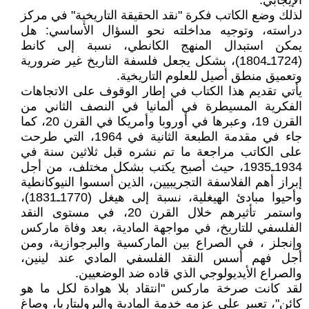
الإيجابي.
لذلك وضع الكاتب فكرة "نقد الحقيقة التاريخية" في مركز
دراسته، وتوجيه مداخلته نحو السؤال الأساسي: هل
يمكن استبدال المنهج الكانطي، نسبة إلى كانط
(1724ـ1804)، بشكل يجعل فلسفة التاريخ غير ضرورية
وتعميق منطق أصيل للعلوم التاريخية.
يأتي تقديم هذا الكتاب في إطار الوقوف على الاتجاهات
الفكرية المسيطرة في ألمانيا في النصف الثاني من
القرن 19، وعبرها في أوروبا وأمريكا في القرن 20، كما
جاء في مقدمة الطبعة الثانية في 1964، التي طرحت
على الكاتب مراجعة ما تم نشره قبل ثلاثين سنة في
1934ـ1935، حيث أصبح يكتب بشكل مختلف، من أجل
إبراز أهم الفلاسفة التجريبيين، الذين أسسوا النيوكانطية
وأحيوا مبادئ الهيغلية، نسبة إلى هيغل (1770ـ1831)،
واستمر تأثيرهم خلال القرن 20، في مستوى النقد
الفلسفي للتاريخ، في مواجهة المادية، بعد وفاة ماركس
وإنجلز ، في الصراع بين الماركسية والبرجوازية، ومن
أجل فهم أسس النقد الفلسفي المادي عند لينين،
والصراع الأيديولوجي الذي قاده ضد الوضعيين.
لقد كانت صرخة ماركس "انتقاد بلا هوادة لكل ما هو
كائن"، تعبير على عزمه خدمة المادية والبروليتاريا، وصاغ