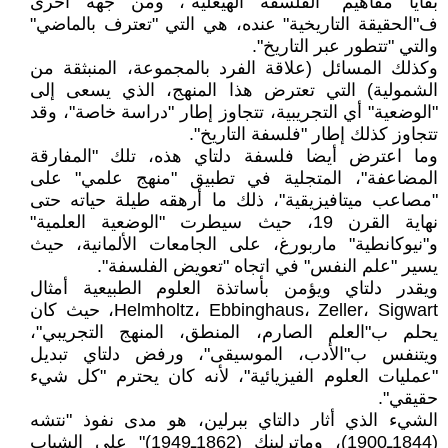
بقايا مفاهيم "الفلسفة الهيغلية"، ومن جهة أخرى
ف"الحقيقة التاريخية" عنده، هي التي "تعترف بالماضي"
والتي "تتطور عبر التاريخ".
وكذلك المسائل (علاقة الفرد بالمجموعة، المنبثقة من
الشمولية) التي تعترض هذا المنهج، الذي يسعى إلى
"الوضعية" أي التجريبية، تتجاوز إطار "دراسة خاصة"، وقد
تتجاوز كذلك إطار "فلسفة التاريخ".
وما اعترض أيضا فلسفة دلتاي هذه، تلك "المفارقة
المضاعفة"، المتجلية في تطبيق "منهج علمي" على
"مصاعب ميتافيزيقية"، ذلك ما أرهقه طيلة حياته حتى
نهاية القرن 19، حيث سيطرت "الوضعية العلمية"
و"نيوكانطية" ماربورغ، على الجامعات الألمانية، حيث
يسير "علم النفس" في اتجاه "تعويض الفلسفة".
ويقدر دلتاي ويؤمن بأساتذة العلوم الطبيعية أمثال
Helmholtz، Ebbinghaus، Zeller، Sigwart، حيث كان
يحلم ب"العلم الصارم، المنطق، المنهج التجريبي"،
ويتنفس ب"الأدب، الموسيقى"، ورفض دلتاي تبديل
"عمليات العلوم الفيزيائية"، لأنه كان يحترم "كل شيء
حقيقي".
الشيء الذي أثار دالتاي ببرلين، هو مدى نفوذ "نتشه
(1844ـ1900)، وماترلينك (1862ـ1949)" على الشباب