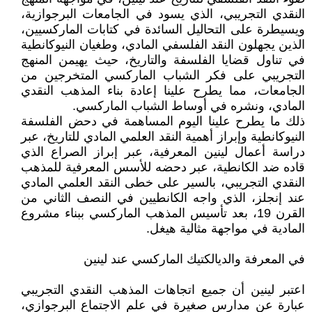
النقدي التجريبي، الذي يسود في الجامعات البرجوازية،
ويسيطرة على التحاليل السائدة في كتابات الماركسيين،
الذين يجهلون النقد الفلسفي المادي، وطغيان النيوكانطية
في تناول قضايا الفلسفة والتاريخ، حيث يهيمن المنهج
التجريبي على فكر الشباب الماركسي المتخرجين من
الجامعات، مما يطرح علينا إعادة بناء المذهب النقدي
المادي، ونشره في أوساط الشباب الماركسي.
ذلك ما يطرح علينا اليوم المساهمة في دحض الفلسفة
النيوكانطية وإبراز أهمية النقد العلمي المادي للتاريخ، عبر
دراسة أعمال لينين المعرفية، عبر إبراز الصراع الذي
قاده ضد الكانطية، عبر دحضه للأسس المعرفية للمذهب
النقدي التجريبي، بالسير على خطى النقد العلمي المادي
عند إنجلز، الذي واجه الكانطيين في النصف الثاني من
القرن 19، بعد تأسيس المذهب الماركسي ببناء مشروع
المادية في مواجهة مثالية هيغل.
في المعرفة والديالكتيك الماركسي عند لينين
اعتبر لينين أن جميع اتجاهات المذهب النقدي التجريبي
عبارة عن مدارس صغيرة في علم الاجتماع البرجوازي،