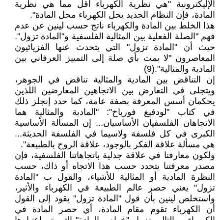
الإليكترونية "هي نظرية الكهرباء أقل مما هي نظرية
المادة، فإن النظام الجديد يحل الكهرباء محل المادة".
هذا الخلط بين المادة والكهرباء ناتج حسب لينين عن عدم
فهم "الصلة الفعلية بين المثالية الفلسفية و"المادة تزول".
حيث أن "المادة تزول" التي يتحدث عنها الفزيائيون
المعاصرون "لا يمت بأي صلة إلى التمييز العرفاني بين
المادية والمثالية".(9)
إن التناقض بين المادية والمثالية تناقض في الجوهر،
ويتجلى في التعارض بين الاتجاهين المعارضين اللذين
يحكمان أسس المعرفة بصفة عامة، كما حدد إنجلز ذلك
في كتاب "لودفيغ فورباخ": "المادية والمثالية هما
الاتجاهان الفلسفيان الأساسيان... إن المسألة الأساسية
الكبرى في كل فلسفة ولاسيما في الفلسفة الحديثة...
هي مسألة علاقة الفكر بالوجود، علاقة الروح بالطبيعة".
ولكون معارفنا في علاقة جدلية باتجاهاتنا الفلسفية، فإن
مصدر معرفتنا يتحدد حسب هذا الاتجاه أو ذاك، حسب
النظرة المادية أو المثالية للأشياء، والقول ب "المادة
تزول" يعني حصر عالم الطبيعة في الكهرباء والأثير،
واستخلص لينين بأن قول "المادة تزول" يقود إلى القول
أن الكهرباء تقوم مقام المادة، أي حصر المادة في