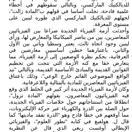
للديالكتيك الماركسي، وبالتالي سقوطهم في أخطاء
علمية فادحة، تجلت أساسا في قولهم ب"المادة زالت"،
لجهلهم للديالكتيك الماركسي الذي طوره لينين على
مستوى المعرفة.
وأحدثت أزمة الفيزياء الجديدة صراعا بين الفيزيائيين
المعاصرين، بين من يناصر الميكانيكا والمعارض لها، ورأى
لينين وجود اتجاه ثالث، يعتبر وسطيا ويأتي بين الأول
والثاني، باعتبارهما خطين أساسيين معارضين في
العرفانية، بحكم نظرة الوضعيين إلى أزمة الفيزياء، مما
يتعارض حقا مع كنه الأزمة التي نتجت عن تحطيم
القوانين القديمة والمبادئ الأساسية القديمة، وبالتالي "نبد
الواقع الموضوعي القائم خارج الوعي"، وذلك باعتناق
الفيزيائيين المعاصرين للمادية بالمثالية واللاعرفانية.
وكان لأزمة الفيزياء الجديدة أثر كبير في الخلط الذي وقع
فيه الفيزيائيون المعاصرون، بقولهم "المادة تزول"،
انطلاقا من استنتاجاتهم حول خلاصات الفيزياء الجديدة،
حول الصلة بين الذرة والكهرباء عبر حركة الإليكترونات،
مما أوقعهم في خطأ فادح وهو "الذرة تفقد ماديتها" كما
قال ل. هولفيغ في كتابه "تطور العلوم"، والفيزيائي
الإيطالي أوغست ريغي الذي قال عن النظرية