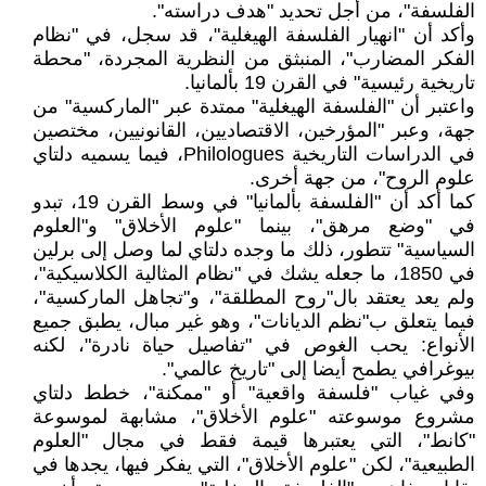
الفلسفة"، من أجل تحديد "هدف دراسته".
وأكد أن "انهيار الفلسفة الهيغلية"، قد سجل، في "نظام
الفكر المضارب"، المنبثق من النظرية المجردة، "محطة
تاريخية رئيسية" في القرن 19 بألمانيا.
واعتبر أن "الفلسفة الهيغلية" ممتدة عبر "الماركسية" من
جهة، وعبر "المؤرخين، الاقتصاديين، القانونيين، مختصين
في الدراسات التاريخية Philologues، فيما يسميه دلتاي
علوم الروح"، من جهة أخرى.
كما أكد أن "الفلسفة بألمانيا" في وسط القرن 19، تبدو
في "وضع مرهق"، بينما "علوم الأخلاق" و"العلوم
السياسية" تتطور، ذلك ما وجده دلتاي لما وصل إلى برلين
في 1850، ما جعله يشك في "نظام المثالية الكلاسيكية"،
ولم يعد يعتقد بال"روح المطلقة"، و"تجاهل الماركسية"،
فيما يتعلق ب"نظم الديانات"، وهو غير مبال، يطبق جميع
الأنواع: يحب الغوص في "تفاصيل حياة نادرة"، لكنه
بيوغرافي يطمح أيضا إلى "تاريخ عالمي".
وفي غياب "فلسفة واقعية" أو "ممكنة"، خطط دلتاي
مشروع موسوعته "علوم الأخلاق"، مشابهة لموسوعة
"كانط"، التي يعتبرها قيمة فقط في مجال "العلوم
الطبيعية"، لكن "علوم الأخلاق"، التي يفكر فيها، يجدها في