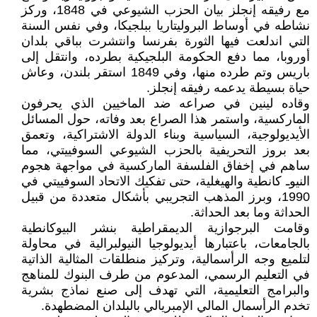
مع رفيقه إنجلز بيان الحزب الشيوعي في 1848، وركز
نشاطه في أوساط البروليتاريا ببلجيكا، وفي نفس السنة
التي اندلعت فيها الثورة بفرنسا وانتشرت بباقي بلدان
أوروبا، مما دفع الحكومة البلجيكية بطرده، وانتقل إلى
باريس وتم طرده منها، وفي 1849 استقر بلندن، وعاش
حياة بسيطة يدعمه رفيقه إنجلز.
وقاده لينين في صراعه ضد الماخيين الذي يحرفون
الماركسية، واستمر هذا الصراع بعد وفاته، حول المسائل
الأيديولوجية، السياسية وبناء الدولة الاشتراكية، وتعمق
بعد بروز التحريفية بالحزب الشيوعي السوفييتي، مما
ساهم في إخفاق الفلسفة الماركسية في مواجهة هجوم
النيوـ كانطية والهيغلية، حتى تفكيك الاتحاد السوفييتي في
1990، وبرز المذهب التجريبي بأشكال متعددة من قبيل
الحداثة وما بعد الحداثة.
وقامت البرجوازية الديمقراطية بنشر البيوكانطية
بالجامعات، باعتبارها أيديولوجيا النيولبرالية في محاولة
لتلميع وجه الرأسمالية، وتركيز منطلقات المثالية الذاتية
في التعليم الرسمي، المدعوم من طرف البنوك للمناهج
والبرامج التعليمية، التي تهدف إلى صنع نماذج بشرية
تخدم الرأسمال المالي الإمبريالي بالبلدان المضطهدة.