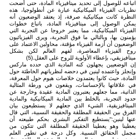
اتباعه للوصول إلى تحديد ميتافيزياء المادة، حتى أضحت
نظريات الفيزياء الميكانيكية عبارة عن أنطولوجيا، هذه
النظرة كانت ميكانيكية صرفة، إذ يعتقد الوضعيون أنه
يمكن الوصول إلى ميتافيزياء المادة، باتباع خطوات
الفيزياء الميكانيكية، مما يعتبر خروجا عن التجربة التي
يؤمنون بها، وبالتالي ما فوق التجربة، ويرى الفيزيائيون
الوضعيون أن أزمة الفيزياء مؤقتة، محاولين الاعتماد على
روح الفيزياء المعاصرة، لفهم العالم لكن بشكل
ميتافيزيقي، بإعطاء الأولوية للروح على العقل.(5)
إن الوضعيين يجهلون كنه المادية الذي حدده ماركس
وإنجلز واعتمده لينين في دحضه لنظرياتهم الخاطئة حول
المادة، حيث كانوا يعتمدون خلاصات هيوم حول المعرفة،
في علاقاتها بالإحساسات، ويقعون في ورطة المثالية
الذاتية، مما جعلهم يعتبرون المادية عقيدة وخارجة عن
حدود التجربة، بالخلط بين المادية الميكانيكية والمادية
الميتافيزيقية، الشيء الذي جعلهم لا يستطيعون بيان
الفرق بين الحقيقة المطلقة والحقيقة النسبية، التي قال
عنها لينين:"يستطيع التفكير البشري بحكم طبيعته أن
يعطينا وهو يعطينا الحقيقة المطلقة التي تتكون من
مجمل الحقائق النسبية. وكل درجة في تطور العلم