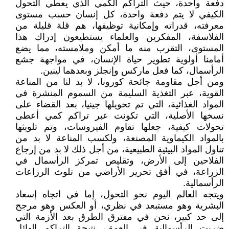
دفعة واحدة، حيث التراكم الكمي الذي يعطي التحول
الكيفي لا يتم دفعة واحدة، كل إنسان حسب مستوى
معرفته، قدراته وإمكانية توظيفها، هم قلة قليلة من
الفلاسفة، المفكرين والعلماء يستطيعون إدراك هذا
المستوى، التقرب منه ما أمكن وملامسته، مما يضع
أمامنا أولوية تطوير حياة الإنسان، في مواجهة جشع
الرأسمال، كما فعل ماركس وإنجلز وبعدهما لينين.
ومن أجل مقاومة جائحة كورونا، لا بد لنا من المناعة
القوية، عبر التغذية السليمة من السموم المنشرة في
المواد الغذائية، التي تم تحويلها جينيا، بعد القضاء على
نسخها الأصلية، التي تكونت عبر تراكم كمي أعطى
تحولات كيفية، جعلها تقاوم الفيروسات، وتم تلويثها
بالمواد الكيماوية المصنعة، ولكسب المناعة لا بد من
تناول المواد البيئية الطبيعية، من أجل ذلك لا بد من إرجاع
الفلاحين إلى الأرض، وتقليص تمركز الرأسمال في
الزراعة، في أفق تحرير الأراضي من تلوث الرزاعات
الرأسمالية.
ويتجه العالم اليوم نحو التحول، إما في اتجاه إسعاد
البشرية وهو مستبعد في نظري، أو العكس وهو مرجح
إلى حد كبير، نحن في مفترق الطرق بعد الأزمة التي
ضربت الرأسمالية في العمق، نتيجة التراكم الهائل