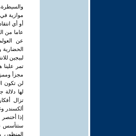
والسيطرة،
موازية في 
عاما من ال
عن العولم
الحضارية و
لبيجين للان
لن تكون الو
لها دلالة 
تزال أفكار
ألكسندر وغ
ستتأسس نظ
المنظور، 