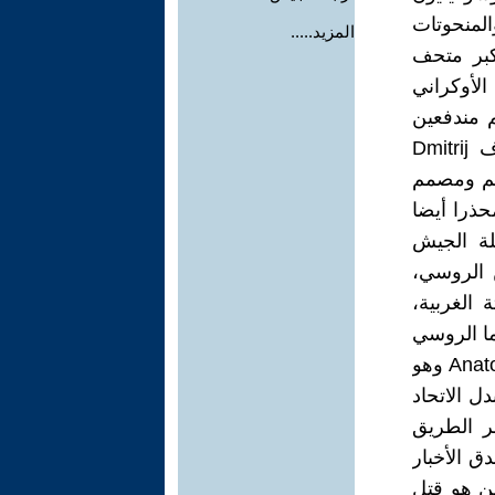
الفنون والمنحوتات
المزيد.....
أكبر متحف
تي في المدن الأوكراني
م مندفعين
للبوح بعنف ضد النازي فلوديمير زيلينسكي، فهدا مثلا دميتري بيشكوف Dmitrij
رجم ومصمم
حذرا أيضا
ة الجيش
 الروسي،
الغربية،
ما الروسي
(من مواليد أوديسا)، المفكر الاقتصادي أناتولي واسرمان Anatoly Wasserman وهو
ل الاتحاد
بر الطريق
 الأخبار
ين هو قتل