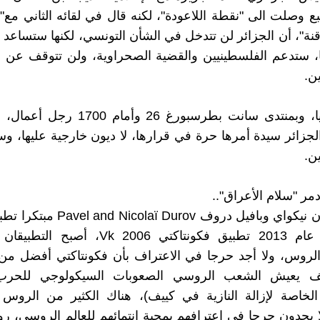
بع وصلت الى "نقطة اللاعودة"، لكنه قال في لقائه الثاني مع
نة"، أن الجزائر لن تتدخل في الشأن التونسي، لكنها ستساعد
، ستدعم الفلسطينيين والقضية الصحراوية، ولن تتوقف عن ا
ن.
وفي روسيا، وبمنتدى سانت بطرسبورغ 26 وأمام
لجزائر سيدة أمرها حرة في قرارها، لا ديون خارجية عليها، و
ن.
مر "سلام الأعراق"..
أنشأ الأخوان نيكواي وبافيل دروف ï Durov
Telegram عام 2013 تطبيق فكونتاكتي Vk 2006، أص
لروس، ولا أجد حرجا في الاعتراف بأن فكونتاكتي أفضل من 
ف يعيش الشعب الروسي الصعوبات السيكولوجي للحرب (
الخاصة لإزالة النازية في كييف)، هناك الكثير من الرو
ا يجدون حرجا في اعترافهم بمحبة انتمائهم للعالم الروسي، ر