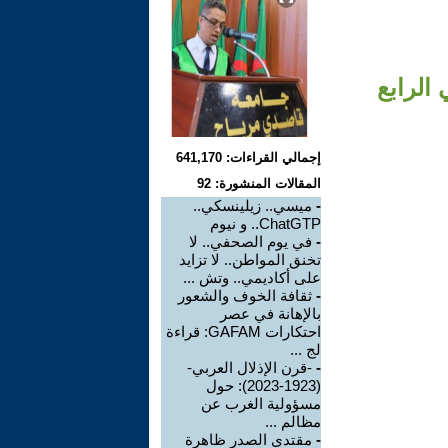
 الرابع
إجمالي القراءات: 641,170
المقالات المنشورة: 92
-
ميسي.. زيلينسكي..
ChatGTP.. و نيوم
-
في يوم الصحفي.. لا
تخنق المواطن.. لا تزايد
على أكاديمي.. وتش ...
-
ثقافة الخوف والشعور
بالإهانة في عصر
احتكارات GAFAM: قراءة
لج ...
-
-قرن الإذلال العربي-
(1923-2023): حول
مسؤولية الغرب عن
مظالم ...
-
مقتدى الصدر ظاهرة