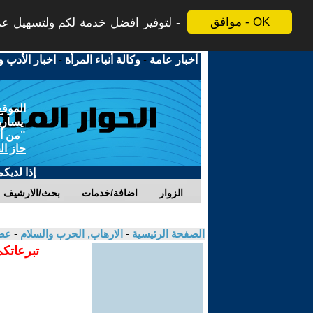
موافق - OK
لتوفير افضل خدمة لكم ولتسهيل عملي
أخبار عامة
-
وكالة أنباء المرأة
-
اخبار الأدب و
الموقع
يسارية
"من أج
حاز ال
إذا لديك
الزوار
اضافة/خدمات
بحث/الارشيف
الصفحة الرئيسية
-
الارهاب, الحرب والسلام
-
عصا
تبرعاتكم