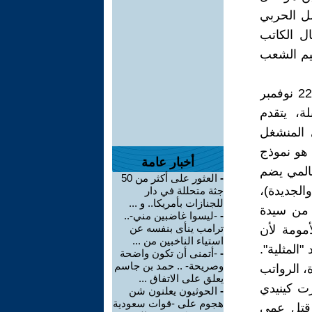
والمراسل الحربي
هم اغتيال الكاتب
وسية وتقسيم الشعب
روبرت كينيدي (إبن شقيق الرئيس الراحل جون كينيدي الذي اغتيل في 22 نوفمبر
قبلة، يتقدم
 المنشغل
 هو نموذج
أخبار عامة
عالمي يضم
-
العثور على أكثر من 50
الجديدة)،
جثة متحللة في دار
للجنازات بأمريكا.. و ...
 من سيدة
-
-ليسوا غاضبين مني-..
ترامب ينأى بنفسه عن
أمومة لأن
استياء الناخبين من ...
المثلية".
-
-أتمنى أن تكون واضحة
وصريحة- .. حمد بن جاسم
، الرواتب
يعلق على الاتفاق ...
رت كينيدي
-
الحوثيون يعلنون شن
هجوم على -قوات سعودية
 قتل عمي