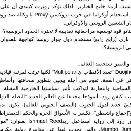
سبب أزمة خليج الخنازير، لذلك يؤكد روبرت كينيدي أن على 
تتوقف عن استخدام أوكرانيا في حرب بروكسي oxy
ار الشعبين الروسي والأوكراني.
اتو قوة توسعية مراجعاتية تعديلية لا تحترم الحدود الروسية؟
 نازي (رايخ رابع) يستخدم دول جوار روسيا كواجهة للعدوان و
ي الروسية؟.
 والصين ستحصد الغنائم..
دوجيهوا Duojihua "تعدد الأقطاب Multipolarity" لكنها ترتب 
ي في القمة، تقوم من أجله بيجين بتطوير صحافتها وأساطيل
السياحية والتجارية لتواكب تأثير سياستها الخارجية المقبلة، 
 كيفن رود- أنموذجا مختلفا عن العالم الجديد "النظام الدولي
يّ جديد لدول الجنوب (النصف الجنوبي للعالم)، يكون بديل
و"إجماع واشنطن"، تكسر به الأسواق الحرة والحكم الديمقرا
وأشار كيفن رود إلى رواية اسماعيل ريدeed
Mumbo Jumbo" 1972، والتي تحدث فيها عن مؤامرة دولية مك