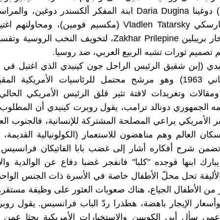
داريا (داشا) دوغينا Daria Dugina ابنة المفكر ألكسندر دوغين، 
فلادلين تاتارسكي Vladlen Tatarsky (مكسيم فومين)، ومحاولت
المقاتل زاخار بريبلين Zakhar Prilepine، لتخويف النخب الر
 تصميم ثورات تشبه الربيع العربي، ضد روسيا.
تشرين الثاني 1963) وهو مرشح محتمل للرئاسيات الأمريكية الم
مقالات وتغريدات لافتة تثير قلق الرئيس الأمريكي الحالي
مه الجمهوري دونالد ترامب، يقول روبرت كينيدي أن المطلوب
ير الأمريكي يراعي المصلحة المشتركة للإنسانية، فالجنوب ال
 سكان العالم وهم مناهضون للاستعمار (الكولونيالية القديمة، و
ضمن شرح أفكاره أشار إلى غضب بابا الفاتيكان فرانسيس
ارك ابنها فوجده "كلبا" فانفجر غضبا دفاع عن الوالدية وال
الأليفة تحل محلّ الأطفال خاصة في الأسرة ذات الجنس الواحد "
ر من الأطفال الجياع، هناك صعوبات العثور على وظيفة مستقرة
وأسعار الإيجار باهضة، هطذرا ردّ الباب فرانسيس. يقول روب
مي سأل أبي الكوبيين والاستخبارات الأمريكية بحثا عمن