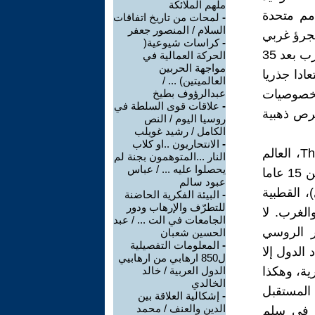
ملهم الملائكة
مم متحدة
-
لمحات من تاريخ اتفاقات
السلام / المنصور جعفر
تجرؤ غربي
-
كراسات شيوعية(
أو أي انتقاد لسياساتها، ستسمح الصين لدبلوماسييها بمهاجمة حكومات الغرب بعد 35
الحركة العمالية في
مواجهة الحربين
ادا جذريا
العالميتين) ... /
لخصوصيات
عبدالرؤوف بطيخ
-
علاقات قوى السلطة في
فرص ذهبية
روسيا اليوم / النص
الكامل / رشيد غويلب
-
الانتحاريون ..او كلاب
تمر علينا هذه العناوين لبرمجتنا على قبول التغيير الكبير The Great Reset، العالم
النار ...المتوهمون بجنة لم
يحصلوا عليه ... / عباس
مجزأ وممزق، هناك تحول لمحاور القوة وكسر لروابط التبعية، في أقل من 15 عاما
عبود سالم
، القطبية
-
البيئة الفكرية الحاضنة
للتطرّف والإرهاب ودور
الغرب. لا
الجامعات في الت ... / عبد
ر الروسي
الحسين شعبان
-
المعلومات التفصيلية
الدول إلا
ل850 ارهابي من ارهابيي
اف العسكرية، وهكذا
الدول العربية / خالد
الخالدي
المستقبل
-
إشكالية العلاقة بين
الدين والعنف / محمد
ر في سلم