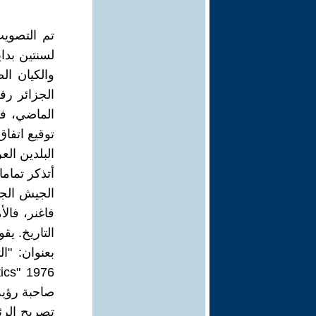
تم التصوي
والكيان ال
الجزائر رف
الماضي، فه
توقيع اتفا
البلدين ال
أتذكر تماما
الجيش الج
صاحبة رؤية
تصريح الرئ