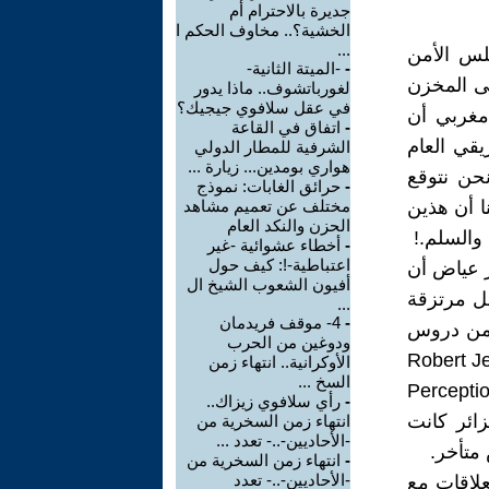
جديرة بالاحترام أم
الخشية؟.. مخاوف الحكم ا
...
لس الأمن
-
-الميتة الثانية-
 إلى المخزن
لغورباتشوف.. ماذا يدور
في عقل سلافوي جيجيك؟
 مغربي أن
-
اتفاق في القاعة
قي العام
الشرفية للمطار الدولي
هواري بومدين... زيارة ...
نحن نتوقع
-
حرائق الغابات: نموذج
ا أن هذين
مختلف عن تعميم مشاهد
الحزن والنكد العام
والسلم.!
-
أخطاء عشوائية -غير
اعتباطية-!: كيف حول
ر عياض أن
أفيون الشعوب الشيخ ال
ل مرتزقة
...
-
4- موقف فريدمان
 مستفيدة من دروس
ودوغين من الحرب
تاب الباحث الأمريكي الراحل روبرت جيرفيس Robert Jervis
الأوكرانية.. انتهاء زمن
السخ ...
اطئة في السياسة الدولية Perceptions and
-
رأي سلافوي زيزاك..
هم ما وقع، فالجزائر كانت
انتهاء زمن السخرية من
-الأحاديين-..- تعدد ...
متأخر.
-
انتهاء زمن السخرية من
-الأحاديين-..- تعدد
علاقات مع