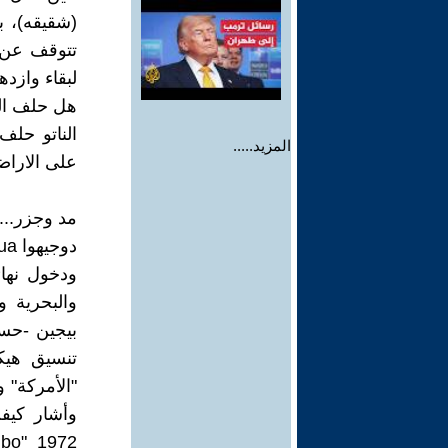
(شقيقه)، ب
لبقاء وازده
هل حلف الن
الناتو حلف
المزيد.....
على الاراض
مد وجزر...
ودخول نهائ
والبحرية و
بيجين -حسب
تنسيق هيكل
"الأمركة" 