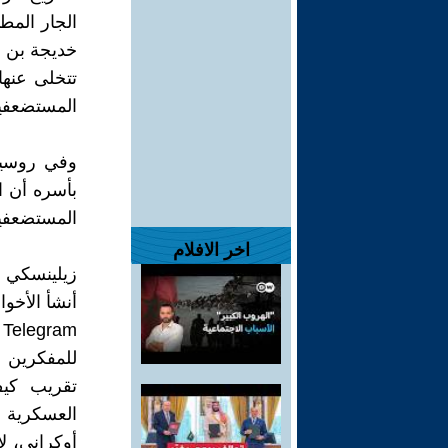
الجار المط
خديجة بن ق
تتخلى عنها
المستضعفي
بأسره أن ا
المستضعفي
اخر الافلام
زيلينسكي د
للمفكرين ا
تقريب كي
العسكرية 
أوكراني، ل