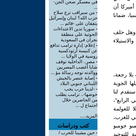
في معسكر صحن الجن-
أميركا أن
...
-
من سيراقب نزع سلاح
Pr بالوكالة ضد روسيا، ضمانا
حزب الله؟ لبنان وإسرائيل
يتفقان على -قائم ...
-
سوريا تدين الاعتداءات
، وهل حلف
الحوثية على منطقة
نجران في السعودية
الاستيلاء
-
إعلام: إدارة ترامب تدافع
عن كنيسة أرثوذكسية
روسية في الولايا ...
-
مصر.. الداخلية توقف
شابا أغضب المصريين
ووالدته توجه رسالة مؤ ...
لمرتبة قيادية بلا رجعة،
-
إصابة عنصر بالجيش
ها الجوية
اللبناني جنوبي البلاد
-
-لدينا حرب يجب
ستقدم لنا
خوضها-.. ترامب يطلب
 الرابع"،
من الحاضرين خلال
اجتماع ل ...
ا للعولمة
المزيد.....
طي للغرب،
Ishmael R بعنوان: "مومبو جومبو
كتب ودراسات
-
حين مشينا للحرب /
رسة للتوحيد