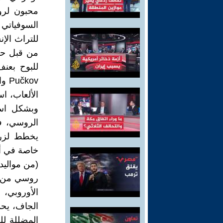
السوفياتي 
من قبل حفي
kov
الألعاب، ا
وبشكل اس
الروسي، ف
يخطط لزرع
خاصة في أز
روسي من أص
الأوروبي، 
الجاف، يح
المضللة لل