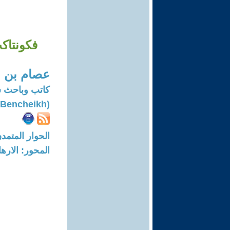
فكونتاكت
عصام بن ا
كاتب وباحث 
(Issam Bencheikh)
الحوار المتمدن-العدد: 7654 - 23
المحور: الاره