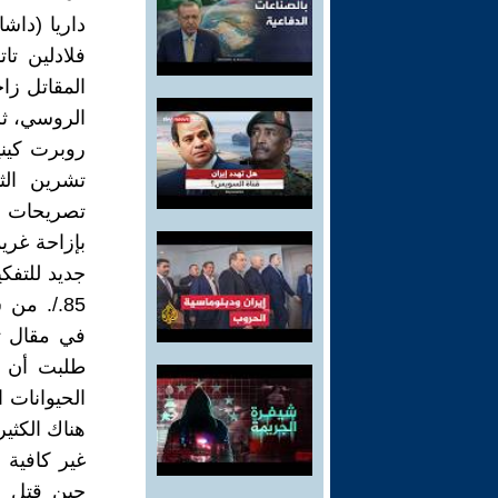
الروسي، ثم
تصريحات و
بإزاحة غري
جديد للتفك
85./. من
في مقال ت
طلبت أن يب
الحيوانات 
هناك الكثي
غير كافية 
حين قتل ع