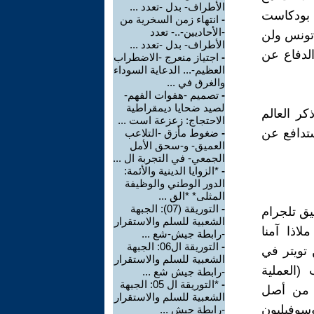
الأطراف- بدل -تعدد ...
" بودكاست
-
انتهاء زمن السخرية من
-الأحاديين-..- تعدد
 تونس ولن
الأطراف- بدل -تعدد ...
لدفاع عن
-
اجتياز منعرج -الاضطراب
العظيم-... الدعاية السوداء
والغرق في ...
-
تصميم -هفوات الفهم-
لصيد ضحايا ديمقراطية
 1700 رجل أعمال، ذكر العالم
الاحتجاج: زعزعة است ...
ستدافع عن
-
ضغوط مأزق -التلاعب
العميق- و-سحق الأمل
الجمعي- في التجربة ال ...
-
*الزوايا الدينية والأئمة:
الدور الوطني والوظيفة
المثلى* *الق ...
-
التوريقة (07): الجبهة
Pavel and Nicola مبتكرا تطبيق تلجرام
الشعبية للسلم والاستقرار
بح التطبيقان ملاذا آمنا
-رابطة جيش-شع ...
-
التوريقة ال06: الجبهة
تويتر في
الشعبية للسلم والاستقرار
العملية
-رابطة جيش شع ...
-
*التوريقة ال 05: الجبهة
س من أصل
الشعبية للسلم والاستقرار
وسوفيليون
-رابطة جيش ...