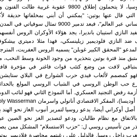
محبون لروسيا، لا يتحملون إطلاق 9800 عقوبة غربية طالت 
التي قال عنها بوتين: "يمكنني أن أبني بمخلفاتها حديقة ل
للتراث الإنساني عبر العالم"، فبعد تدمير 9000 تمثال سوفيا
د النازي استيبان بانديرا، يجد هؤلاء الأوكران الروس أنفسه
Puč والمدعو "المحقق الكبير غوبلن" يسميه الروس العفريت، المت
ستبق منذ فترة بوتين بتحذيره من وجود الخونة وسط النخب، م
تباقي لافت من وضع كتئب قوات فاغنر في مؤخرة قافل
هو كمصمم لألعاب فيدي حرب الشوارع في البلاي ستايشن
 حب الوطن الروسي في الشباب الروسي المولع بالحداثة 
مة رفض التجنيد العسكري. أما النموذج الثاني فهو لنائب الدو
ل أوكراني أيضا، يدعو روسيا لتمرير أنبوب الغاز نحو الهند بد
بالاتفاق مع نظام طالبان، ودعو لتصدير الغز نحو الصين ع
ذر من تأسيس روسي ل: "حزب الاستسلام" المشكل ممن يصدق
غرب داخل روسيا. فالدليل على رغبتهم محاصرة فلاديمير بوت