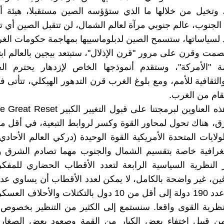
 وتخيل من خلالها ما الذي ستؤؤسه الصين مستقبلا، هيئة أ
الجنوب، عالم جنوبي مرآة لعالم الشمال، لن تتقبل الصين أي 
صمت وقرن على مرور "قرن الإذلال"، ستبتعد بيجين بالعالم ابتع
ة "الأمركة"، وستقدم أنموذجها الخاص لإزدهار يحترم ا
الثقافية للأمم، ومع بلوغ الغرب قرن التدهور الهيكلي، تتأتى 
تقام من الغرب.
لايات المتحدة الأمريكية القوة الوحيدة (دركي العالم الأحادي)
جغرافية خاصة بتقسيم الشمال والجنوب مهما تصادم الشرق و
 النظرية السياسية الرابعة لتعدد الأقطاب الحضاري للمفك
ين، غير واضحة بالكامل، لا يمكن لعدد الأقطاب أن يساوي عدد 
إذا أختصر عدد 190 دولة إلى أقل من 10 دول بالتكتلات والأحل
رية القوى واقعا. سنستمع إلى الكثير من التنظير بخصوص 
من قبيل اختفاء بعض الكبار من القمة وصعود بعض الصغا