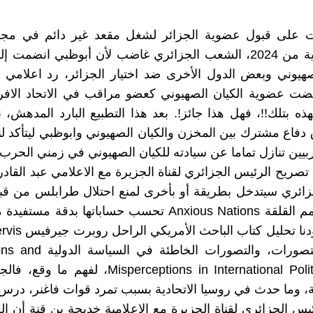
ت على قبول عضوية الجزائر لشغل مقعد غير دائم في مج
لسنتين بداية من 2024، الشعب الجزائري غاضب لأن أبوظبي انضمت
صهيوني وبعض الدول الأخرى ضد اختيار الجزائر، رد اعلامي
ضت عضوية الكيان الصهيوني كعضو مراقب في الاتحاد الافري
ذه بتلك!!، فهل هذا جائز!. بعد هذا التطبيع البارد المدهش، 
ق دفاع مشترك بين المخزن والكيان الصهيوني وابوظبي ليتأكد لن
عربيين تنازل تماما عن سيادته للكيان الصهيوني في زمني الحرب 
 تصريح الرئيس الجزائري لقناة الجزيرة مع الاعلامي عبد القاد
زائري سيتدخل بطريقة أو بأخرى لمنع احتلال طرابلس من قب
فاغنر، فالأمم القلقة Anxious Nations تحسب حساباتها بدقة
التاريخ. يقودنا تحليل ك
بعنوان: "التصورات، والتصورات الخ
Misperceptions in International Politics" 1976، لف
، وما حدث في روسيا الاتحادية بسبب تمرد قوات فاغنر، درس 
يس الجزائري لقناة الجزيرة مع الإعلامية خديجة بن قنة أن ال