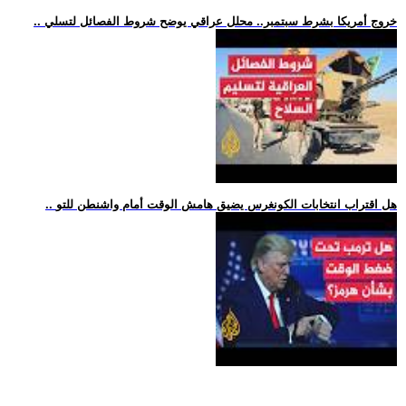
.. خروج أمريكا بشرط سبتمبر.. محلل عراقي يوضح شروط الفصائل لتسلي
.. هل اقتراب انتخابات الكونغرس يضيق هامش الوقت أمام واشنطن للتو