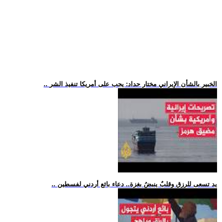
.. الخبير بالشأن الإيراني مختار حداد: يجب على أمريكا تنفيذ الشر
.. يد تسعى للرزق وقلبٌ ينبضُ بغزة.. دعاء بائع أردني لفسطين