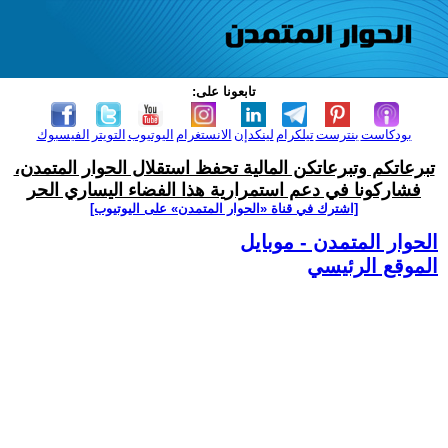
تابعونا على:
بودكاست
بنترست
تيلكرام
لينكدإن
الانستغرام
اليوتيوب
التويتر
الفيسبوك
تبرعاتكم وتبرعاتكن المالية تحفظ استقلال الحوار المتمدن،
فشاركونا في دعم استمرارية هذا الفضاء اليساري الحر
[اشترك في قناة ‫«الحوار المتمدن» على اليوتيوب]
الحوار المتمدن - موبايل
الموقع الرئيسي