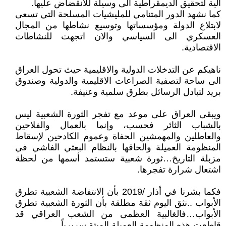
آلية لتحقيق الديمقراطية الى وسيلة للانقضاض عليها.
كما نشهد الدور المتنامي للمليشيات المسلحة التي تسعى
لابتلاع الدولة ومؤسساتها وتوسيع نشاطها من المجال
العسكري الى السياسي والان اتجهت للنشاطات
الاقتصادية.
ناهيكم عن التدخلات الدولية والاقليمية حيث تحول العراق
الى ساحة لتصفية الصراعات الاقليمية والدولية وصندوق
بريد لتبادل الرسائل بطرق سلمية وعنيفة.
ويبقى العراق على موعد مع تفجر الثورة الشعبية ليس
بالشباب الثائر فحسب، وإنما بالعمال والفلاحين
والعاطلين والمهمشين الحفاة وعموم الكادحين لإسقاط
المنظومة العميلة والحاقها بالنظام البعثي الفاشي في
مزبلة التاريخ…ثورة شعبية ستستمد أسمها من لحظة
اشتعال شرارة تفجرها.
فكما بشرنا في أذار /2019 بأن الانتفاضة الشعبية تطرق
الأبواب ..نثق اليوم ثقة مطلقة بأن الثورة الشعبية تطرق
الأبواب…فالغالبية العظمى من الشعب العراقي قد
قاطعت هذه المنظومة العميلة الميتة سريرياً.