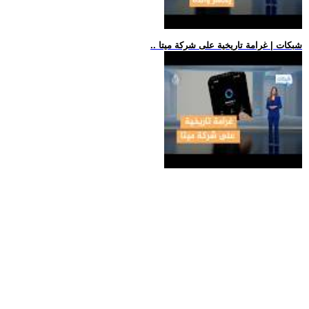
.. شبكات | غرامة تاريخية على شركة ميتا