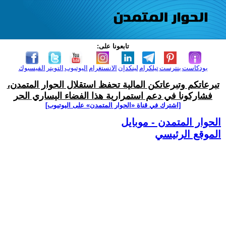
تابعونا على:
بودكاست
بنترست
تيلكرام
لينكدإن
الانستغرام
اليوتيوب
التويتر
الفيسبوك
تبرعاتكم وتبرعاتكن المالية تحفظ استقلال الحوار المتمدن،
فشاركونا في دعم استمرارية هذا الفضاء اليساري الحر
[اشترك في قناة ‫«الحوار المتمدن» على اليوتيوب]
الحوار المتمدن - موبايل
الموقع الرئيسي