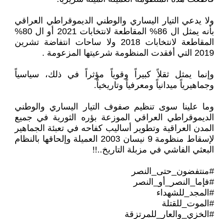
ولا يدعي التيار اليساري والوطني الديموقراطي العراقي
بأنه يمثل ال 86% المقاطعة لانتخابات 2021 أو ال 80%
المقاطعة لانتخابات 2018 ولا ساحات انتفاضة تشرين
2019 التي أفقدت المنظومة شرعيتها المزعومة .
وإنما يمثل ثقلاً كبيراً وقوياً مؤثراً في ذلك، سياسياً
وجماهيرياً ميدانياً ومعرفياً وتاريخياً.
وما علينا سوى تنظيم صفوف التيار اليساري والوطني
الديموقراطي العراقي الموزعة بؤره الثورية في جميع
المدن العراقية وتطوير أساليب كفاحه في تعبئة الجماهير
لإسقاط منظومة 9 نيسان 2003 العميلة وإلحاقها بالنظام
البعثي الفاشي في مزبلة التاريخ..!!
#منتفضون_حتى_النصر
#فإما_النصر_أو_النصر
#المجد_للشهداء
#الموت_للقتلة
#الخزي_والعار_للمرتزقة