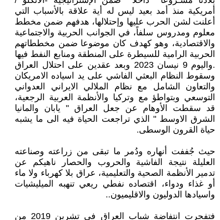
بلادنا مشـروعا ً داخلا ً ضمن الإستراتيجية -الأنگلو /
أمريكية منذ أمد بعيد ليس له أية علاقة بالأسباب التي
أعلنت لشن الحرب عليها وإحتلالها، هدفهم ضمن مخطط
معلوم ومدروس سلفاً، في الجوانب الحربية والاجتماعية
والاقتصادية، وهو كهدف كان موضوعا ضمن مخططاتهم
الحربية الرامية للسيطرة على المنطقة ومنابع النفط فيها
. واليوم 9 نيسان 2023 وبعد عقدين على احتلال العراق
وسقوط النظام البعثي الفاشي على يد اسياده الامريكان
والتعاون الشامل مع نظام الملالي الايراني العدواني
التوسعي وبتواطؤ مع وتركيا والأنظمة العربية الرجعية،
قد سقطت الأوهام عن جعل العراق " يابان والمانيا
الشرق الاوسط " الذي تراجعت الحياة فيه الى ما يشبه
حياة القرون الوسطى.
حيث جُففت أنهاره ودُمر ما تبقى من زراعته وصناعته
العليلة نتيجة الفاشية والحروب والحصار ناهيكم عن
تدمير الأنظمة الصحية والتعليمية، عراق بلا كهرباء ولا ماء
أو غذاء ودواء، اقتصاده نفطي ريعي تنهبه الميليشيات
واسيادها الدوليون والاقليميون..
فتفجرت انتفاضة شباب العراق في تشرين 2019 من