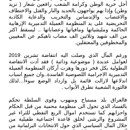
أجل حرية الوطن وكرامة الشعب رافعين شعار ( نريد
وطن) وإذا بهم يواجهون بالحديد والنار والقتل والاختطاف
والاغتصاب والإندساس والتخريب والدعاية الكاذبة
التحريضية على يد المنظومة العميلة التدميرية الإرهابية
الحاكمة ومليشياتها ومافياتها وعصاباتها .. ليسقط اكثر
من الف شهيد وثلاثين الف مصاب ناهيكم عن المغيبين
والمخطوفين والمعتقلين.
ورغم المآل الذي وصلت اليه انتفاضة تشرين 2019
لعوامل عديدة ( موضوعية وذاتية ) فقد أدت الانتفاضة
البطولية بكل فخر دورها وهزت أركان المنظومة العميلة
التدميرية الاجرامية اللصوصية الفاسدة..وان جميع اسباب
اندلاعها لازالت قائمة بل وازداد الوضع سوءاً…لذلك
فالثورة الشعبية تطرق الأبواب .
فالعراق بلد مستباح ومنهوب وقوى السلطة تحكم
بالفساد الذي تحول الى منظومة محمية من قبل الحكام
واحزابهم كما تستخدم اموال الريع النفطي للثراء غير
المشروع والرشى لخلق قاعدة اجتماعية طفيلية من
خلال المال السياسي الذي حول الانتخابات البرلمانية من