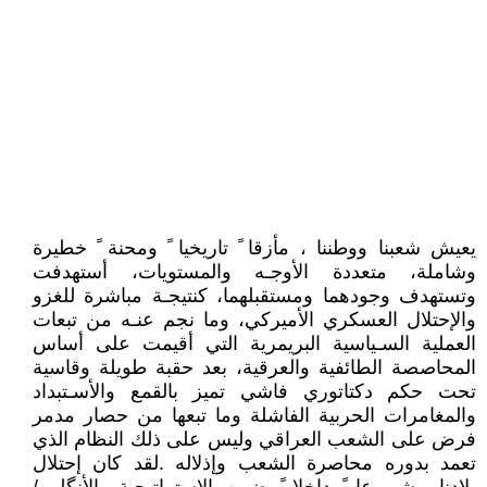
يعيش شعبنا ووطننا ، مأزقا ً تاريخيا ً ومحنة ً خطيرة
وشاملة، متعددة الأوجـه والمستويات، أستهدفت
وتستهدف وجودهما ومستقبلهما، كنتيجـة مباشرة للغزو
والإحتلال العسكري الأميركي، وما نجم عنـه من تبعات
العملية السـياسية البريمرية التي أقيمت على أساس
المحاصصة الطائفية والعرقية، بعد حقبة طويلة وقاسية
تحت حكم دكتاتوري فاشي تميز بالقمع والأسـتبداد
والمغامرات الحربية الفاشلة وما تبعها من حصار مدمر
فرض على الشعب العراقي وليس على ذلك النظام الذي
تعمد بدوره محاصرة الشعب وإذلاله . لقد كان إحتلال