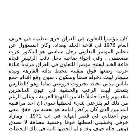
كان مؤتمراً للتعاون في العراق جرى تنظيمه في خريف
العام 1976 في قاعة الخلد ببغداد، وكان المسؤول عن
تنظيم الموتمر التعاوني رجل سياسي هو الدكتور عزت
مصطفى ، وفي اجواء صاخبة دخل نائب الرئيس فجأة
قاعة الخلد ليفتتح مؤتمرا للتعاون في العراق مرتدياً عباءة
عربية وضعها فوق منقبيه لتحيط بدلته الفارهة وبيده
سيجار ليبث دخوله صمتاً وسكون ، سوى وقع اقدام جمع
بلباس مدني يحيط بجبروت فروعني تماما وهو كالطاوس
يتمختر ليبث الرعب والخشية في عيون الحاضرين
يتقدمهم واحدا حاملاً دلة من القهوة العربية ، وعلى الرغم
من ذلك لم يفزعني شيء لحظتها سوى ان احد مرافقيه
المدنيين الذي كان يركض امامه هو نفسه من حقق معي
يوم اعتقالي في قصر النهاية في اب 1971 ، ومازاد
خوفي وخشيتي لحظتها خوفا وخشية مضافة لا تصدق
(وهي حالة خوف وفزع لم الحظها ثانية في تلك اللحظات