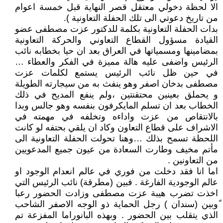
الا لحظة دخولي معتقل قصر النهاية قبل خمسة اعوام
من تاريخ دعوتي الى تلك الحفلة التعاونية ).
بدات الحفلة التعاونية بكلمة للدكتور عزت مصطفى عضو
القيادة مسؤول القطاع التعاوني والحركة التعاونية
بمضامينها ومسمياتها في العراق بعد ان حيا بخطابه نائب
الرئيس واضفى عليه هالة مميزة في الفكر والعطاء …
في حين ظل نائب الرئيس يستمع لكلمات عزت
مصطفى بدخان اصفر وهو ينفث به من سيجارته الطويلة
و يحملق بعينين محتقنتين ،ولم ينفع المديح في ذلك
الخطاب بعد ان تسلم المايكرفون بنفسه وهو جالس وبدا
بالانتقاص من عزت واداءه وتخلفه في مهمته في
الاشراف على قطاع التعاون وكاد ان يلقي بحتفه لو كانت
اللحظة تسمح بذلك …وهنا تحولت الحفلة التعاونية الى
مأتم مخيف وطارت السعادة من عيون جميع المدعويين
من التعاونين .
اما انا فقد دخلت من فوري في عالم انعدام الوجود او
عالم الوجودية الفارغة . فبين (مطرقة) نائب الرئيس التي
اخذت تضرب هيبة عزت مصطفى وزادت الحضور رعبا
ًوبين (سندان ) رجل الحماية ذو الوجه الاصفر الشاحب
الذي يتقلب بين الحضور . وبهذه البانوراما المفزعة تم