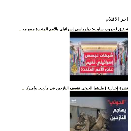
اخر الافلام
.. تحقيق لـ-دروب سايت-: دبلوماسي إسرائيلي بالأمم المتحدة جمع مع
.. نشرة إخبارية | مليشيا الحوثي تقصف النازحين في مأرب.. وأميركا