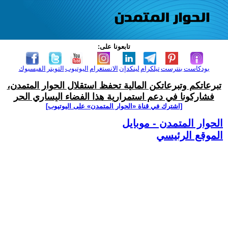
تابعونا على:
بودكاست
بنترست
تيلكرام
لينكدإن
الانستغرام
اليوتيوب
التويتر
الفيسبوك
تبرعاتكم وتبرعاتكن المالية تحفظ استقلال الحوار المتمدن،
فشاركونا في دعم استمرارية هذا الفضاء اليساري الحر
[اشترك في قناة ‫«الحوار المتمدن» على اليوتيوب]
الحوار المتمدن - موبايل
الموقع الرئيسي