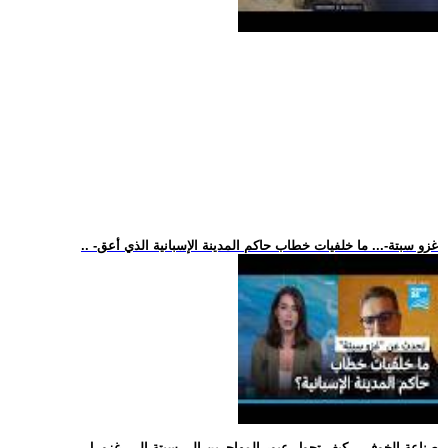
.. -غزو سبتة-... ما خلفيات خطاب حاكم المدينة الإسبانية الذي أعق
.. -صناعة الخوف-.. كيف تحول عبور المهاجرين إلى سبتة إلى -غزو- ل