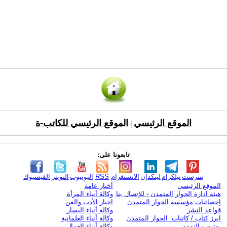
الموقع الرئيسي
الموقع الرئيسي للكاتب-ة
|
تابعونا على:
بنترست
تيلكرام
لينكدإن
الانستغرام
RSS
اليوتيوب
التويتر
الفيسبوك
الموقع الرئيسي
أخبار عامة
هيئة ادارة الحوار المتمدن - للإتصال بنا
وكالة أنباء المرأة
إحصائيات مؤسسة الحوار المتمدن
اخبار الأدب والفن
قواعد النشر
وكالة أنباء اليسار
ابرز كتاب / كاتبات الحوار المتمدن
وكالة أنباء العلمانية
يوتيوب التمدن
وكالة أنباء العمال