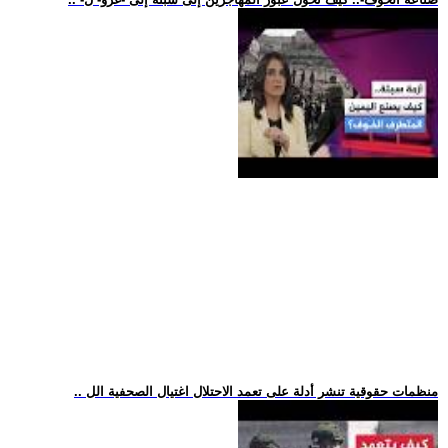
.. منظمات حقوقية تنشر أدلة على تعمد الاحتلال اغتيال الصحفية الل