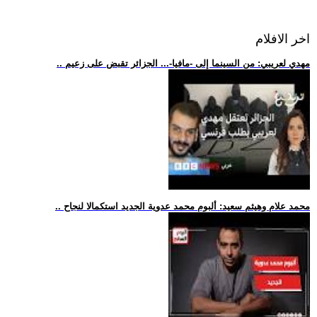
اخر الافلام
.. مهدي لعريبي: من السينما إلى -مافيا-... الجزائر تقبض على زعيم
.. محمد علام وهيثم سعيد: ألبوم محمد عدوية الجديد استكمالا لنجاح