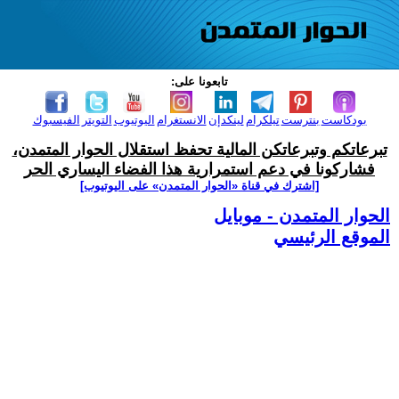
تابعونا على:
بودكاست
بنترست
تيلكرام
لينكدإن
الانستغرام
اليوتيوب
التويتر
الفيسبوك
تبرعاتكم وتبرعاتكن المالية تحفظ استقلال الحوار المتمدن،
فشاركونا في دعم استمرارية هذا الفضاء اليساري الحر
[اشترك في قناة ‫«الحوار المتمدن» على اليوتيوب]
الحوار المتمدن - موبايل
الموقع الرئيسي