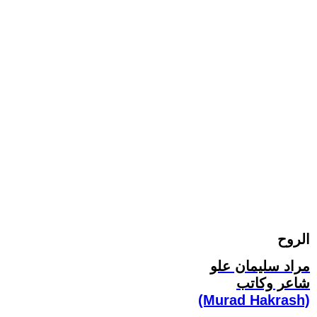
الروح
مراد سليمان علو
شاعر وكاتب
(Murad Hakrash)