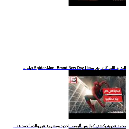
.. فيلم Spider-Man: Brand New Day | البداية اللي كان بيتر محتا
.. محمد عدوية يكشف كواليس ألبومه الجديد ومشروع عن والده أحمد عد