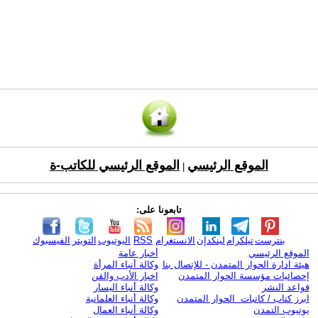
الموقع الرئيسي
الموقع الرئيسي للكاتب-ة
|
تابعونا على:
بنترست
تيلكرام
لينكدإن
الانستغرام
RSS
اليوتيوب
التويتر
الفيسبوك
الموقع الرئيسي
أخبار عامة
هيئة ادارة الحوار المتمدن - للإتصال بنا
وكالة أنباء المرأة
إحصائيات مؤسسة الحوار المتمدن
اخبار الأدب والفن
قواعد النشر
وكالة أنباء اليسار
ابرز كتاب / كاتبات الحوار المتمدن
وكالة أنباء العلمانية
يوتيوب التمدن
وكالة أنباء العمال