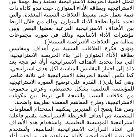
تتمثل أهمية الخريطة الاستراتيجية كحلقة ربط مهمة بين
الاستراتيجية وبطاقة الأداء المتوازن، حيث تبدو كأداة ذات
قيمة تعمل على تبسيط العلاقات السببية المعقدة، والتي
تعتمد عليها بطاقة الأداء المتوازن، وذلك من خلال الربط
بين الأهداف الاستراتيجية الفرعية بعضها البعض وبين
مؤشرات الأداء الأساسية وذلك في صورة مجموعات
متتالية من العلاقات الافتراضية السببية( ).
وتؤدي فكرة العلاقات السببية بين أهداف ومقاييس
بطاقة الأداء المتوازن إلى بناء الخريطة الاستراتيجية،
التي تبدأ بتحديد الأهداف الاستراتيجية أولًا، ثم تتجه بعد
ذلك إلى اختيار المقاييس المناسبة لكل هدف استراتيجي،
كما تكمن أهمية الخريطة الاستراتيجية في ثلاثة عناصر
وهى كما يلي( ): القدرة على توضيح الصورة الاستراتيجية
للمؤسسة التعليمية بشكل تخطيطي، وعرض مجموعة
من علاقات السبب والنتيجة التي تربط بين مكونات
الاستراتيجية، وطرح المفاهيم المعقدة بطريقة واضحة.
ومن هذا يتضح أن المديرين يمكنهم استخدام المعلومات
المتضمنة في أهداف الخريطة الاستراتيجية لتقييم فاعلية
استراتيجية المؤسسة التعليمية، واستخدام هذه الأهداف
في اتخاذ القرارات الاستراتيجية المناسبة، وتُستخدم
الخريطة الاستراتيجية كأداة مساعدة في مراجعة أداء