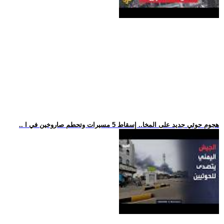
.. هجوم حوثي جديد على المخا.. إسقاط 5 مسيرات وتحطم صاروخين في ا