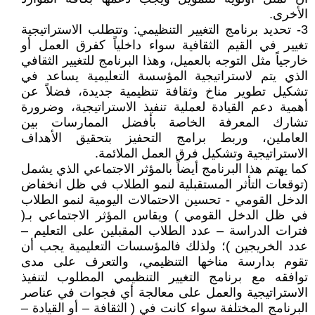
الأخرى.
3- تحديد برنامج التغيير التنظيمي: وتتطلب الاستراتيجية
تغيير في القيم الثقافية سواء داخلياً كفرق العمل أو
خارجياً مثل التوجه بالعميل، وهذا البرنامج للتغيير الثقافي
الذي يتم لاستراتيجية المؤسسة التعليمية يساعد في
تشكيل تطوير مناخ وثقافة تنظيمية جديدة، فضلاً عن
أهمية دعم القيادة لعملية تنفيذ الاستراتيجية، وضرورة
تشارك المعرفة الخاصة بأفضل الممارسات بين
العاملين، وربط برامج التحفيز بتحقيق الأهداف
الاستراتيجية وتشكيل فرق العمل الملائمة.
كما يهتم هذا البرنامج أيضاً بالمؤثر الاجتماعي الذي يشمل
(توقعات التأثر المستقبلية لنمو الطلاب في ظل انخفاض
الدخل القومي - تحسين الاحتمالات اليومية لنمو الطلاب
في ظل الدخل القومي ) ويقاس المؤثر الاجتماعي بـ(
فترات الدراسة – عدد الطلاب المقبلين على التعليم –
عدد الخريجين )؛ ولذلك فالمؤسسات التعليمية يجب أن
تقوم بدارسة مناخها التنظيمي، والتعرف على مدى
توافقه مع برنامج التغيير التنظيمي المطلوب لتنفيذ
الاستراتيجية والعمل على معالجة أي فجوات في عناصر
البرنامج المختلفة سواء كانت في ( الثقافة – أو القيادة –