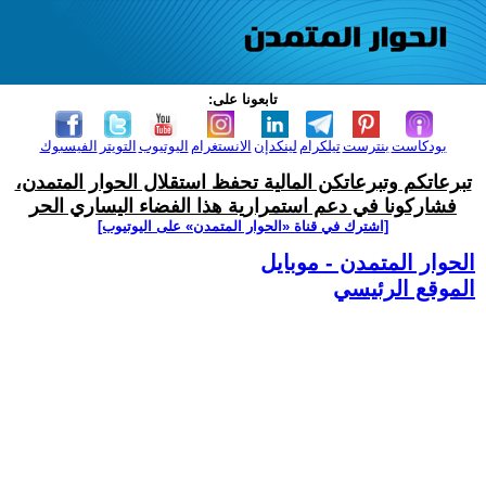
تابعونا على:
بودكاست
بنترست
تيلكرام
لينكدإن
الانستغرام
اليوتيوب
التويتر
الفيسبوك
تبرعاتكم وتبرعاتكن المالية تحفظ استقلال الحوار المتمدن،
فشاركونا في دعم استمرارية هذا الفضاء اليساري الحر
[اشترك في قناة ‫«الحوار المتمدن» على اليوتيوب]
الحوار المتمدن - موبايل
الموقع الرئيسي