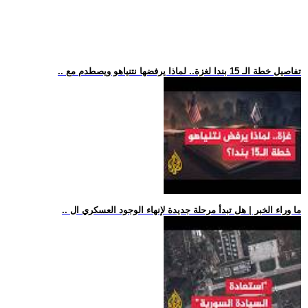
.. تفاصيل خطة الـ 15 بندا لغزة.. لماذا يرفضها نتنياهو ويصطدم مع
.. ما وراء الخبر | هل تبدأ مرحلة جديدة لإنهاء الوجود العسكري ال