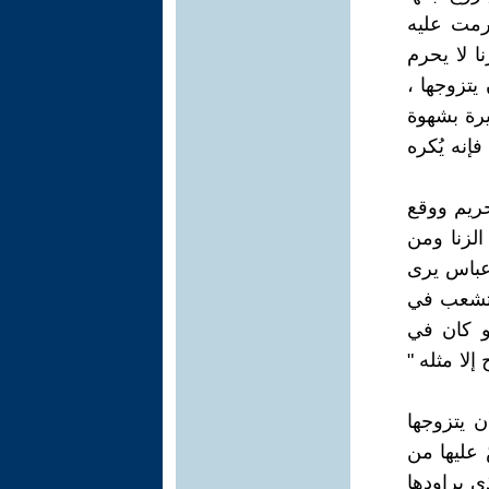
حرمت عليه
ا لا يحرم
يتزوجها ،
رة بشهوة
فإنه يُكره
حريم ووقع
لزنا ومن
 عباس يرى
لمتشعب في
 و كان في
إلا مثله "
ن يتزوجها
 عليها من
ي يراودها