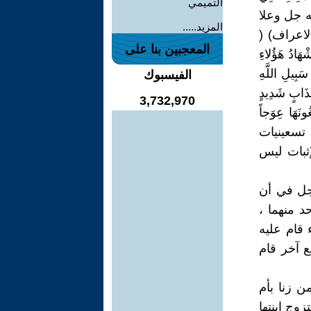
التميمي
،وينطبق عليهم قوله جل وعلا
المزيد.....
يَصُدُّونَ عَنْ سَبِيلِ اللَّهِ وَيَبْغُونَهَا عِوَجاً وَهُمْ بِالآخِرَةِ كَافِرُونَ (45)الاعراف) (
المعجبين بنا على
ْهَادُ هَؤُلاءِ
 الَّذِينَ يَصُدُّونَ عَنْ سَبِيلِ اللَّهِ
الفيسبوك
افِرِينَ مِنْ عَذَابٍ شَدِيدٍ
3,732,970
ُونَهَا عِوَجاً
صر فى تسعينيات
إثبات ليس
رجل في أن
د منهما ،
 قام عليه
ع آخر قام
ن زنا بأم
وج ابنتها