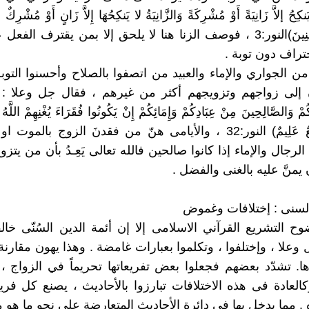
كِحُ إلاَّ زَانِيَةً أَوْ مُشْرِكَةً وَالزَّانِيَةُ لا يَنكِحُهَا إِلاَّ زَانٍ أَوْ مُشْرِكٌ و
عَلَى الْمُؤْمِنِينَ)النور:3 ، فوصف الزنا هنا لا يلحق إلا بمن يقترف ا
حتراف دون توبة .
 من الجواري والإماء والعبيد من اتصفوا بالصلاح وأحسنوا التوبة
 إلى زواجهم وتزويجهم أكثر من غيرهم ، فقال جل وعلا : ( وَ
ُمْ وَالصَّالِحِينَ مِنْ عِبَادِكُمْ وَإِمَائِكُمْ إِنْ يَكُونُوا فُقَرَاءَ يُغْنِهِمْ اللَّه
وَاللَّهُ وَاسِعٌ عَلِيمٌ) النور:32 ، والأيامى هنّ من فقدنَ الزوج بالم
الرجال والإماء إذا كانوا صالحين فالله تعالى يَعِـدُ بأن من يت
 يمنَّ عليه بالغنى والفضل .
لسنى : إختلافات وغموض
وح التشريع القرآني الاسلامى إلا إن أئمة الدين السُنّى خال
علا ، وإختلفوا ، وتكلموا بعبارات غامضة . وهذا يهون مقارنة 
ا. تشدّد بعضهم فجعلوا بعض تفريعاتها تحريماً في الزواج 
العادة فى هذه الاختلافات تبارزوا بالأحاديث ، يصنع كل فر
. مما يدخل بها في دائرة الأحاديث المتعارضة على نحو ما هو مع