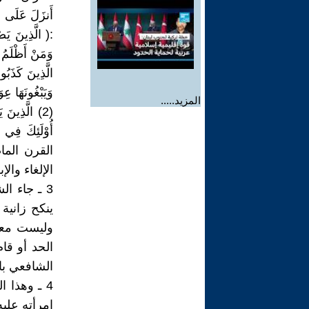
وَمَنْ أَظْلَمُ 
المزيد.....
(2) الَّذِينَ
القرن الما
الإلغاء وال
3 ـ جاء ا
ينكح زانية
وليست معصي
الحد أو قا
الشافعي بال
4 ـ وهذا 
امرأته عليه