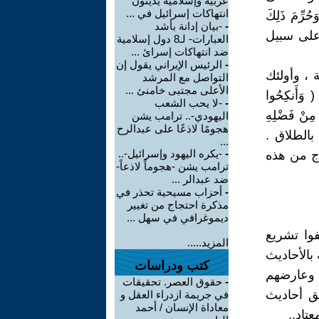
عربية وإسلامية يدينون
انتهاكات إسرائيل في ...
َحُرِّمَ ذَلِكَ
-
-بيان إدانة بأشد
لفعل على سبيل
العبارات- لـ8 دول إسلامية
ضد انتهاكات إسرائ ...
-
الرئيس الإيراني يقول إن
 ، وأولئك
التواصل مع المرشد
الأعلى مجتبى خامنئ ...
أَنكِحُوا
-
-لا يحب الشعب
ُ مِنْ فَضْلِهِ
اليهودي-.. ترامب يشن
هجومًا لاذعًا على عبدالرح
وت او بالطلاق .
...
-
-يكره اليهود وإسرائيل-..
زوج من هذه
ترامب يشن -هجوماً لاذعاً-
ضد عبدالر ...
-
أحزاب مسيحية تحذر في
مذكرة احتجاج من تغيير
ديموغرافي في سهل ...
فوا تشريع
المزيد.....
بالأحاديث
كتب ودراسات
، وعارضهم
-
حقوق العصر. تحقيقات
يق أحاديث
في جريمة ازدراء العقل و
معاداة الإنسان / أحمد
تاد..