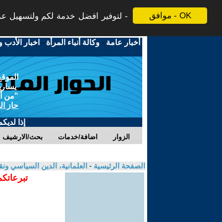
موافق - OK
لتوفير افضل خدمة لكم ولتسهيل عملي
أخبار عامة
-
وكالة أنباء المرأة
-
اخبار الأدب و
الموقع
يسارية
"من أج
حاز ال
إذا لديك
الزوار
اضافة/خدمات
بحث/الارشيف
الصفحة الرئيسية
-
العلمانية، الدين السياسي ونق
تبرعاتكم