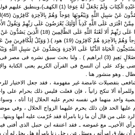
أَنزَلَ عَلَى عَبْدِهِ الْكِتَابَ وَلَمْ يَجْعَلْ لَهُ عِوَجَا (1) الكهف)
:( الَّذِينَ 
مِمَّنْ افْتَرَى عَلَى اللَّهِ كَذِباً أُوْلَئِكَ يُعْرَضُونَ عَلَى رَبِّهِمْ وَيَقُولُ الأَش
الَّذِينَ كَذَبُوا عَلَى رَبِّهِمْ أَلا لَعْنَةُ اللَّهِ عَلَى الظَّالِمِينَ (18)
وَيَبْغُونَهَا عِوَجاً وَهُمْ بِالآخِرَةِ هُمْ كَافِرُونَ (19) هود ).( وَوَيْلٌ لِلْكَ
 يَسْتَحِبُّونَ الْحَيَاةَ الدُّنْيَا عَلَى الآخِرَةِ وَيَصُدُّونَ عَنْ سَبِيلِ اللَّهِ وَيَبْغ
أُوْلَئِكَ فِي ضَلالٍ بَعِيدٍ (3) ابراهيم ) . ولنا بحث سبق نشره فى م
ضى يؤكد على أن النسخ فى القرآن الكريم يعنى الكتابة وال
إبطال . وهو منشور هنا .
لشافعى بتفصيلات غامضة غير مفهومة ، فقد جعل الاختيار لل
 وللمرأة ألا تنكح زانياً ، فإن فعلت فليس ذلك بحرام على واح
ة واحد منهما في نفسه تحرم عليه الحلال إذا أتاه ، وسواء
م عليها الحد فإن ذلك يحرم عليهما الزواج الحلال ، وفي موض
رد على من قال أن ما زنا بامرأة فقد حُرّمت عليه أمها وبنتها..
الرأي الأخيرــ مع غموضه ـ فقد اعتنقه ابن حنبل الذى أفتى فيم
 أن يفارق امرأته ، وسئل عن رجل زنا بامرأة هل يحل له أن يتز