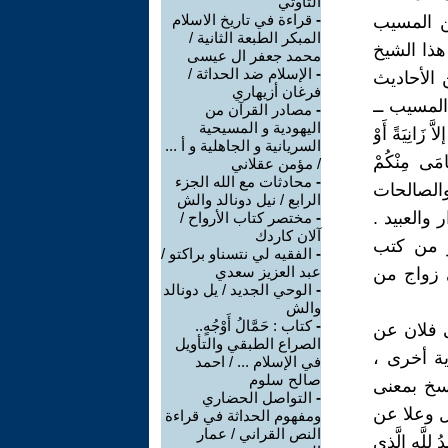
التاوتي
-
قراءة في تاريخ الاسلام
 ( سعيد ابن المسيب
المبكر الطبعة الثانية /
 هذا الشيخ
محمد جعفر ال عيسى
-
الإسلام ضد الحداثة /
 الأحاديث
فرغان أزيهاري
المسيب ــ
-
مصادر القرآن من
اليهودية و المسيحية
انِيَةً أَوْ
السريانية و الجاهلية و أ ...
ى مِنْكُمْ
/ مؤمن عقلاني
-
محادثات مع الله الجزء
ن والصالحات
الرابع / نيل دونالد والش
والعبيد .
-
مختصر كتاب الأرواح /
آلان كاردك
ز من كتب
-
الفقيه لي نتسناو براكتو /
عبد العزيز سعدي
ى زواج من
-
الوحي الجديد / يل دونالد
والش
-
كتاب : حَمَّالُ أَوْجُهٍ..
نى فلان عن
الصراع الطبقي والتأويل
ية أخرى ،
في الإسلام ... / احمد
صالح سلوم
سخ بمعنى
-
التواصل الحضاري
ل وعلا عن
ومفهوم الحداثة في قراءة
النص القراني / عمار
َّقُونَ (28) الزمر )،( الْحَمْدُ لِلَّهِ الَّذِي