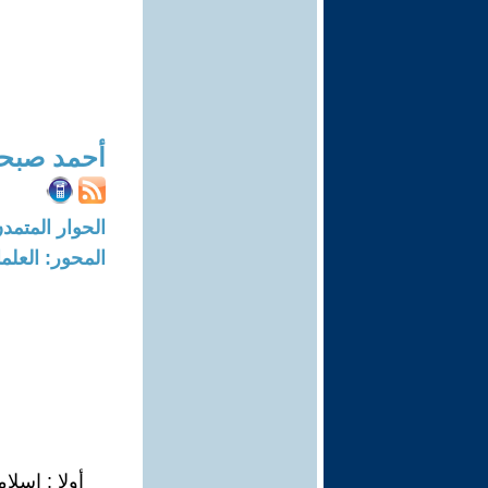
أحمد صبح
الحوار المتمدن-العدد: 7619 - 23
المحور: العلما
أولا : إسلا