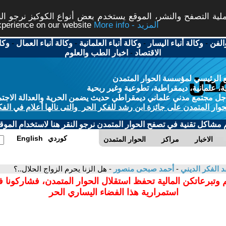
ة التصفح والنشر، الموقع يستخدم بعض أنواع الكوكيز نرجو النق
More info - المزيد
experience on our website
الفن
-
وكالة أنباء اليسار
-
وكالة أنباء العلمانية
-
وكالة أنباء العمال
-
وكا
الاقتصاد
-
اخبار الطب والعلوم
 الرئيسي لمؤسسة الحوار المتمدن
، علمانية، ديمقراطية، تطوعية وغير ربحية
ل مجتمع مدني علماني ديمقراطي حديث يضمن الحرية والعدالة الاجتم
حوار المتمدن على جائزة ابن رشد للفكر الحر والتى نالها أعلام في الفك
م مشاكل تقنية في تصفح الحوار المتمدن نرجو النقر هنا لاستخدام الموقع
كوردي
English
الاخبار
مراكز
الحوار المتمدن
د الفكر الديني
-
أحمد صبحى منصور
- هل الزنا يحرم الزواج الحلال..؟
 وتبرعاتكن المالية تحفظ استقلال الحوار المتمدن، فشاركونا 
استمرارية هذا الفضاء اليساري الحر