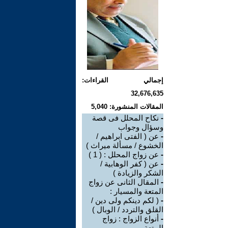
إجمالي القراءات:
32,676,635
المقالات المنشورة: 5,040
-
نكاح المحلل فى قصة
وسؤال وجواب
-
عن ( الفتى ابراهيم /
الخشوع / مسألة ميراث )
-
عن زواج المحلل : ( 1 )
-
عن ( كفر الوهابية /
الشكر والزيادة )
-
المقال الثانى عن زواج
المتعة والمسيار :
-
( لكم دينكم ولى دين /
القلق والتردد / الوبال )
-
أنواع الزواج : زواج
المتعة