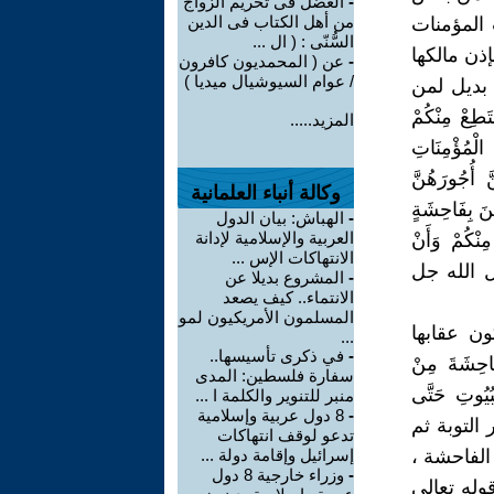
-
العضل فى تحريم الزواج
من أهل الكتاب فى الدين
المؤمنات
السُّنّى : ( ال ...
ذن مالكها
-
عن ( المحمديون كافرون
/ عوام السيوشيال ميديا )
ّ بديل لمن
ْ مِنْكُمْ
المزيد.....
الْمُؤْمِنَاتِ
َ أُجُورَهُنَّ
وكالة أنباء العلمانية
ْنَ بِفَاحِشَةٍ
-
الهباش: بيان الدول
العربية والإسلامية لإدانة
نْكُمْ وَأَنْ
الانتهاكات الإس ...
ية الكريمة جعل الله جل
-
المشروع بديلا عن
الانتماء.. كيف يصعد
المسلمون الأمريكيون لمو
ون عقابها
...
-
في ذكرى تأسيسها..
ِشَةَ مِنْ
سفارة فلسطين: المدى
بُيُوتِ حَتَّى
منبر للتنوير والكلمة ا ...
-
8 دول عربية وإسلامية
التالى يكون إختيار التوبة ثم
تدعو لوقف انتهاكات
الفاحشة ،
إسرائيل وإقامة دولة ...
-
وزراء خارجية 8 دول
وله تعالى