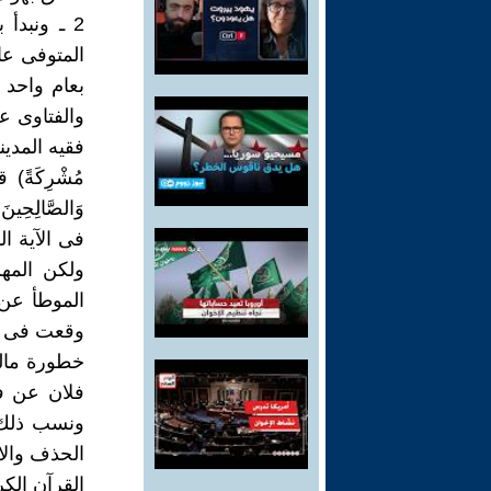
بعام واحد 
والفتاوى ع
فقيه المدينة 
مُشْرِكَةً) 
وَالصَّالِحِي
فى الآية ال
ولكن المه
الموطأ عن 
وقعت فى الز
خطورة مالك 
فلان عن فل
ونسب ذلك 
الحذف والا