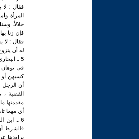
فقال : لا 
المرأة وأمه
حلالاً. وسئ
فإن زنا به
فقال : لا ي
له أن يتزوج
5 ـ البخا
فى توهان ،
كسبهن أو (
أن الرجل إ
القضية ، م
مقدمتها ما 
أي مهما تاب
6 ـ ابن ا
فالشرط أن 
يراودها عن