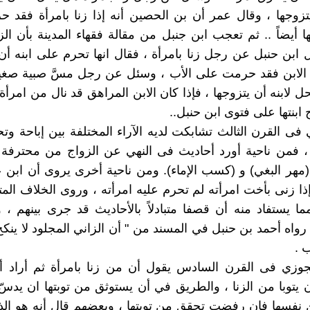
يتزوجها ، وقال عمر أن بن الحصين أنه إذا زنا بامرأة فقد 
ا أيضاً .. ثم تعجب ابن جنبل من مقالة فقهاء المدينة بأن الزن
ل ابن حنبل عن رجل زنا بامرأة ، فقال انها تحرم على ابنه أن 
ا الابن فقد حرمت على الأب ، وسئل عن رجل مسَّ صبية صغي
حل لابنه أن يتزوجها ، فإذا كان الابن المراهق قد نال من امرأة 
 ابنتها على فتوى ابن حنبل..
ري فى القرن الثالث تشابكت لديه الآراء المختلفة بين إباحة وت
 فمن ناحية أورد أحاديث فى النهي عن الزواج من محترفة ا
مهر البغي) و (كسب الإماء). ومن ناحية أخرى يروى أن ابن
ذا زنى بأخت امرأته لم تحرم عليه امرأته ، وروى الخلاف ا
ما يستفاد منه أن قصفا متبادلاً بالأحاديث قد جرى بينهم ،
رواه أحمد بن حنبل في المسند من " أن الزاني المجلود لا ينكح 
 .
لجوزي فى القرن السادس يقول أن من زنا بامرأة ثم أراد أ
يتوبا من الزنا ، والطريق في أن يستوثق من توبتها ان يدسّ
 نفسها فإن رفضت تحقق من توبتها ، وبعضهم قال أنه هو الذ