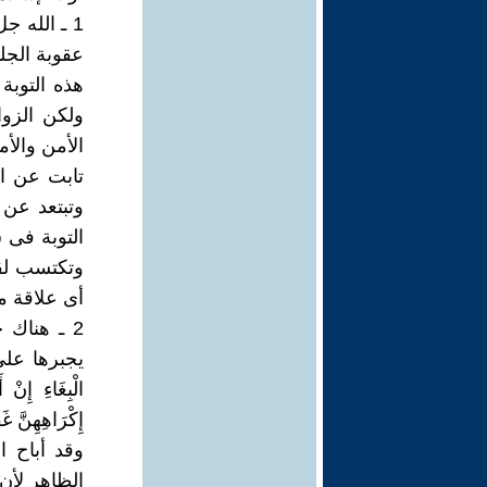
1 ـ الله ج
عقوبة الجل
هذه التوبة
ولكن الزوا
الأمن والأم
تابت عن ا
وتبتعد عن 
التوبة فى س
وتكتسب لقبا
أى علاقة م
2 ـ هناك 
يجبرها على ا
الْبِغَاءِ إِنْ أ
إِكْرَاهِهِنَّ غَفُورٌ
وقد أباح ا
الظاهر لأن 