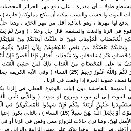
ستطع طولا ــ أى مقدرة ـ على دفع مهر الحرائر المحصنات 
نات البيوت والحسب والنسب يمكنه أن ينكح مملوكة ( جارية ) بإ
يدفع لها مهرها ، وهو بالتأكيد أقل من مهر الحُرّة ، وهذا حلُ
 فى الزنا والعنت والمشقة. قال جل وعلا : ( وَمَنْ لَمْ يَسْتَطِع
كِحَ الْمُحْصَنَاتِ الْمُؤْمِنَاتِ فَمِنْ مَا مَلَكَتْ أَيْمَانُكُمْ مِنْ فَتَيَاتِكُمْ 
َمُ بِإِيمَانِكُمْ بَعْضُكُمْ مِنْ بَعْضٍ فَانكِحُوهُنَّ بِإِذْنِ أهْلِهِنَّ وَآتُوهُنّ
ُحْصَنَاتٍ غَيْرَ مُسَافِحَاتٍ وَلا مُتَّخِذَاتِ أَخْدَانٍ فَإِذَا أُحْصِنَّ فَإِنْ أَتَي
نِصْفُ مَا عَلَى الْمُحْصَنَاتِ مِنْ الْعَذَابِ ذَلِكَ لِمَنْ خَشِيَ الْعَنَتَ مِ
تَصْبِرُوا خَيْرٌ لَكُمْ وَاللَّهُ غَفُورٌ رَحِيمٌ (25) النساء ) وفي الآ
ها نصف عقوبة الحرة إذا وقعت في الزنا .
ن المتهمة بالفاحشة دون إثبات بالوقوع الفعلي في الزنا يك
لبيوت إلى أن تتوب وتتزوج أو تموت ( وَاللاَّتِي يَأْتِينَ الْفَاح
سْتَشْهِدُوا عَلَيْهِنَّ أَرْبَعَةً مِنْكُمْ فَإِنْ شَهِدُوا فَأَمْسِكُوهُنَّ فِي الْ
يَتَوَفَّاهُنَّ الْمَوْتُ أَوْ يَجْعَلَ اللَّهُ لَهُنَّ سَبِيلاً (15) النساء ) ، ب
لأمثل لهنّ. وهنا نرى حالات للزواج ممن وقعن في الزنا أو في 
أُدْخلن في التوبة ، وهذا يؤكد على معنى الزانية والزاني في ق