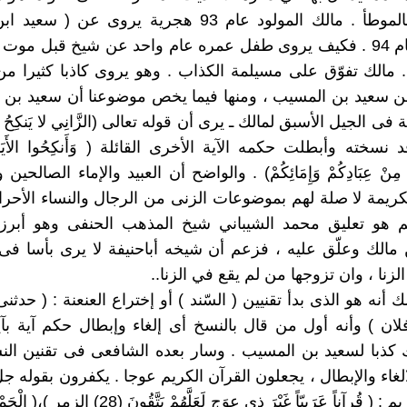
2 ـ ونبدأ بالموطأ . مالك المولود عام 93 هجرية يروى عن
المتوفى عام 94 . فكيف يروى طفل عمره عام واحد عن شيخ قبل موت
. مالك تفوّق على مسيلمة الكذاب . وهو يروى كاذبا كثيرا من
ن سعيد بن المسيب ، ومنها فيما يخص موضوعنا أن سعيد بن 
فى الجيل الأسبق لمالك ـ يرى أن قوله تعالى (الزَّانِي لا يَنكِحُ إلاَّ زَ
قد نسخته وأبطلت حكمه الآية الأخرى القائلة ( وَأَنكِحُوا الأَيَامَ
نَ مِنْ عِبَادِكُمْ وَإِمَائِكُمْ) . والواضح أن العبيد والإماء الصالحي
كريمة لا صلة لهم بموضوعات الزنى من الرجال والنساء الأحرار 
م هو تعليق محمد الشيباني شيخ المذهب الحنفى وهو أبر
مالك وعلّق عليه ، فزعم أن شيخه أباحنيفة لا يرى بأسا ف
نا ، وان تزوجها من لم يقع في الزنا..
أنه هو الذى بدأ تقنيين ( السّند ) أو إختراع العنعنة : ( حدث
ان ) وأنه أول من قال بالنسخ أى إلغاء وإبطال حكم آية بآ
كذبا لسعيد بن المسيب . وسار بعده الشافعى فى تقنين الن
لغاء والإبطال ، يجعلون القرآن الكريم عوجا . يكفرون بقوله ج
القرآن الكريم : ( قُرآناً عَرَبِيّاً غَيْرَ ذِي عِوَجٍ لَعَلَّهُمْ يَت