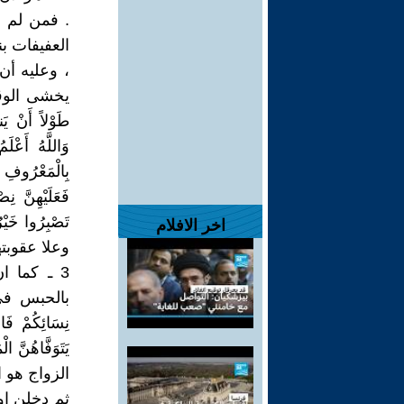
. فمن لم ي
العفيفات ب
، وعليه أن 
يخشى الوقوع
طَوْلاً أَنْ يَن
وَاللَّهُ أَعْل
بِالْمَعْرُوفِ م
فَعَلَيْهِنَّ 
اخر الافلام
وعلا عقوبت
3 ـ كما ا
بالحبس في ا
نِسَائِكُمْ فَا
الزواج هو ا
ثم دخلن او 