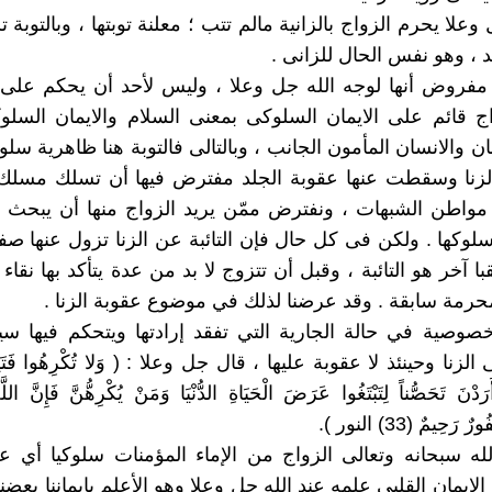
ل وعلا يحرم الزواج بالزانية مالم تتب ؛ معلنة توبتها ، وبالتوبة
د ، وهو نفس الحال للزانى .
 مفروض أنها لوجه الله جل وعلا ، وليس لأحد أن يحكم على 
ج قائم على الايمان السلوكى بمعنى السلام والايمان السل
ان والانسان المأمون الجانب ، وبالتالى فالتوبة هنا ظاهرية سل
لزنا وسقطت عنها عقوبة الجلد مفترض فيها أن تسلك مسلك 
مواطن الشبهات ، ونفترض ممّن يريد الزواج منها أن يبحث 
لوكها . ولكن فى كل حال فإن التائبة عن الزنا تزول عنها صفة 
 آخر هو التائبة ، وقبل أن تتزوج لا بد من عدة يتأكد بها نقاء
حرمة سابقة . وقد عرضنا لذلك في موضوع عقوبة الزنا .
خصوصية في حالة الجارية التي تفقد إرادتها ويتحكم فيها سي
لزنا وحينئذ لا عقوبة عليها ، قال جل وعلا : ( وَلا تُكْرِهُوا فَتَيَات
َرَدْنَ تَحَصُّناً لِتَبْتَغُوا عَرَضَ الْحَيَاةِ الدُّنْيَا وَمَنْ يُكْرِهُّنَّ فَإِنَّ اللّ
 رَحِيمٌ (33) النور ).
لله سبحانه وتعالى الزواج من الإماء المؤمنات سلوكيا أي
الايمان القلبى علمه عند الله جل وعلا وهو الأعلم بإيماننا بع