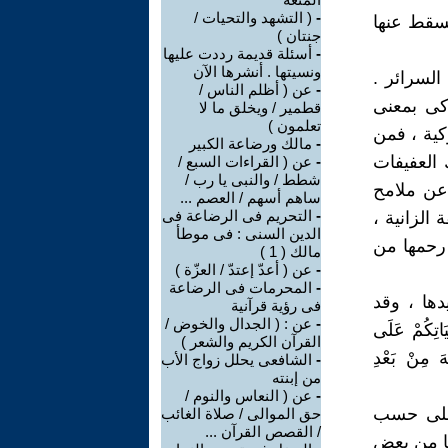
-
( التشهد والتحيات /
 تسقط عنها
جنتان )
-
أسئلة قديمة رددت عليها
ونسيتها . أنشرها الآن
السرائر .
-
عن ( أظلم الناس /
وكى بمعنى
قطمير / ويخلق ما لا
تعلمون )
وكية ، فمن
-
مالك ورضاعة الكبير
العفيفات
-
عن ( القراءات السبع /
شطط / والنبى يا رب /
عن ملامح
ساهم أسهم / العصم ...
-
التحريم فى الرضاعة فى
الزانية ،
الدين السنى : فى موطأ
 رحمها من
مالك ( 1 )
-
عن ( أعدّ إعتدّ / العزّة )
-
المحرمات فى الرضاعة
دها ، وقد
فى رؤية قرآنية
-
عن : ( الجدال والخوض /
ِكُمْ عَلَى
القرآن الكريم والشعر )
َهَ مِنْ بَعْدِ
-
الشافعى يحلل زواج الأب
من إبنته
-
عن ( النعاس والنوم /
 على حسب
حق الموالى / صلاة الغائب
/ القصص القرآن ...
ضنا من بعض