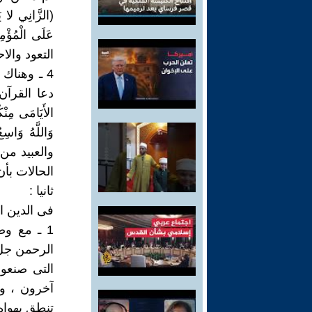
(الزَّانِي لا يَن
التعود والا
4 ـ وهناك
دعا القرآن
الأَيَامَى مِنْك
والعبيد من 
الحالات بأن
ثانيا :
فى الدين ا
1 ـ مع وض
الرحمن جل و
التى صنعوه
آخرون ، وك
تنطق بهواه 