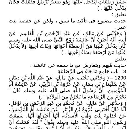
عَشْرَ رَضَعَاتٍ لِيَدْخُلَ عَلَيْهَا وَهُوَ صَغِيرٌ يَرْضَعُ فَفَعَلَتْ فَكَانَ
يَدْخُلُ عَلَيْهَا ‏. )
تعليق :
حديث مصنوع فى تأكيد ما سبق ، ولكن عن حفصة بنت
عمر .
( وَحَدَّثَنِي عَنْ مَالِكٍ، عَنْ عَبْدِ الرَّحْمَنِ بْنِ الْقَاسِمِ، عَنْ
أَبِيهِ، أَنَّهُ أَخْبَرَهُ أَنَّ عَائِشَةَ زَوْجَ النَّبِيِّ صلى الله عليه وسلم
كَانَ يَدْخُلُ عَلَيْهَا مَنْ أَرْضَعَتْهُ أَخَوَاتُهَا وَبَنَاتُ أَخِيهَا وَلاَ يَدْخُلُ
عَلَيْهَا مَنْ أَرْضَعَهُ نِسَاءُ إِخْوَتِهَا ‏. )
تعليق
حديث مُبهم ويتعارض مع ما سبقه عن عائشة .
3 - باب جَامِعِ مَا جَاءَ فِي الرَّضَاعَةِ
1290 – ( وَحَدَّثَنِي يَحْيَى، عَنْ مَالِكٍ، عَنْ عَبْدِ اللَّهِ بْنِ دِينَارٍ،
عَنْ سُلَيْمَانَ بْنِ يَسَارٍ، عَنْ عُرْوَةَ بْنِ الزُّبَيْرِ، عَنْ عَائِشَةَ أُمِّ
الْمُؤْمِنِينَ، أَنَّ رَسُولَ اللَّهِ صلى الله عليه وسلم قَالَ ‏"‏
يَحْرُمُ مِنَ الرَّضَاعَةِ مَا يَحْرُمُ مِنَ الْوِلاَدَةِ ‏"‏ ‏.)
( وَحَدَّثَنِي عَنْ مَالِكٍ، عَنْ مُحَمَّدِ بْنِ عَبْدِ الرَّحْمَنِ بْنِ نَوْفَلٍ،
أَنَّهُ قَالَ أَخْبَرَنِي عُرْوَةُ بْنُ الزُّبَيْرِ، عَنْ عَائِشَةَ أُمِّ الْمُؤْمِنِينَ،
عَنْ جُدَامَةَ بِنْتِ وَهْبٍ الأَسَدِيَّةِ، أَنَّهَا أَخْبَرَتْهَا أَنَّهَا، سَمِعَتْ
رَسُولَ اللَّهِ صلى الله عليه وسلم يَقُولُ ‏"‏ لَقَدْ هَمَمْتُ أَنْ
أَنْهَى عَنِ الْغِيلَةِ حَتَّى ذَكَرْتُ أَنَّ الرُّومَ وَفَارِسَ يَصْنَعُونَ