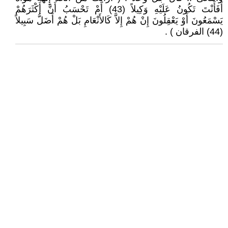
أَفَأَنْتَ تَكُونُ عَلَيْهِ وَكِيلاً (43) أَمْ تَحْسَبُ أَنَّ أَكْثَرَهُمْ
يَسْمَعُونَ أَوْ يَعْقِلُونَ إِنْ هُمْ إِلاَّ كَالأَنْعَامِ بَلْ هُمْ أَضَلُّ سَبِيلاً
(44) الفرقان ) .