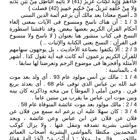
جَاءَهُمْ وَإِنَّهُ لَكِتَابٌ عَزِيزٌ (41) لا يَأْتِيهِ الْبَاطِلُ مِنْ بَيْنِ يَدَيْهِ
وَلا مِنْ خَلْفِهِ تَنزِيلٌ مِنْ حَكِيمٍ حَمِيدٍ (42) فصلت )
3 ـ أصبح معتادا بعد مالك أن يزعم أئمة الدين السنى
3 / 1 : أن هناك ناسخ ومنسوخ فى الآيات بمعنى إلغاء
أحكام القرآن الكريم بعضها ببعض. وقد ناقشنا اسطورة
النسخ فى كتاب منشور هنا بعنوان ( لا ناسخ ولا منسوخ
فى القرآن : النسخ يعنى الكتابة والإثبات .. )
3 / 2 : ألّا يكتفوا بصناعة الأحاديث ، بل يوجهون سهامهم
للقرآن الكريم يزعمون أنه كانت فيه آية تقول كذا . أشهر
الأمثلة وأفجرها فى موضوع الرجم وتعرضنا لها سابقا .
4 ـ بالمناسبة :
4 / 1 : مالك بن أنس مولود عام 93 . أى ولد بعد موت
عبد الله بن عباس الذى توفى عام 68 . أى بعدئد بربع
قرن . وحين أملى ( الموطأ ) من مخه وذاكرته كان بينه
وبين موت ابن عباس ما يقرب من ستين عاما .
4 / 2 : مالك مولود بعد موت عائشة المتوفاة عام 58 .
4 / 3 : كان سهلا عليه ان يزعم انه سمع من فلان عن
فلان عن فلان عن ابن عباس وعن عائشة ، ويجد
مواشى بشرية تصدقه وتنقل عنها . ولا يزال كوكب
المحمديين مكتظا بالمواشى البشرية أصحاب العمائم
واللحى .. قال جل وعلا : ( أَرَأَيْتَ مَنْ اتَّخَذَ إِلَهَهُ هَوَاهُ