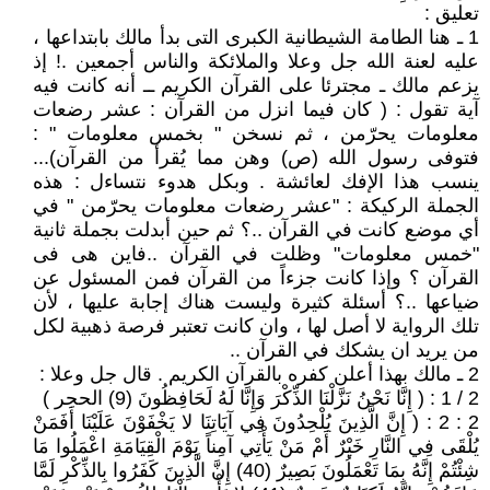
تعليق :
1 ـ هنا الطامة الشيطانية الكبرى التى بدأ مالك بابتداعها ،
عليه لعنة الله جل وعلا والملائكة والناس أجمعين .! إذ
يزعم مالك ـ مجترئا على القرآن الكريم ــ أنه كانت فيه
آية تقول : ( كان فيما انزل من القرآن : عشر رضعات
معلومات يحرّمن ، ثم نسخن " بخمس معلومات " :
فتوفى رسول الله (ص) وهن مما يُقرأ من القرآن)...
ينسب هذا الإفك لعائشة . وبكل هدوء نتساءل : هذه
الجملة الركيكة : "عشر رضعات معلومات يحرّمن " في
أي موضع كانت في القرآن ..؟ ثم حين أبدلت بجملة ثانية
"خمس معلومات" وظلت في القرآن ..فاين هى فى
القرآن ؟ وإذا كانت جزءاً من القرآن فمن المسئول عن
ضياعها ..؟ أسئلة كثيرة وليست هناك إجابة عليها ، لأن
تلك الرواية لا أصل لها ، وان كانت تعتبر فرصة ذهبية لكل
من يريد ان يشكك في القرآن ..
2 ـ مالك بهذا أعلن كفره بالقرآن الكريم . قال جل وعلا :
2 / 1 : ( إِنَّا نَحْنُ نَزَّلْنَا الذِّكْرَ وَإِنَّا لَهُ لَحَافِظُونَ (9) الحجر )
2 : 2 : ( إِنَّ الَّذِينَ يُلْحِدُونَ فِي آيَاتِنَا لا يَخْفَوْنَ عَلَيْنَا أَفَمَنْ
يُلْقَى فِي النَّارِ خَيْرٌ أَمْ مَنْ يَأْتِي آمِناً يَوْمَ الْقِيَامَةِ اعْمَلُوا مَا
شِئْتُمْ إِنَّهُ بِمَا تَعْمَلُونَ بَصِيرٌ (40) إِنَّ الَّذِينَ كَفَرُوا بِالذِّكْرِ لَمَّا