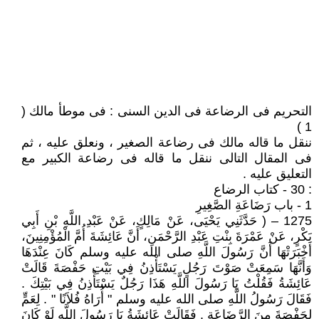
التحريم فى الرضاعة فى الدين السنى : فى موطأ مالك (
1 )
ننقل ما قاله مالك فى رضاعة الصغير ، ونعلق عليه ، ثم
فى المقال التالى ننقل ما قاله فى رضاعة الكبير مع
التعليق عليه .
: 30 - كتاب الرضاع
1 - باب رَضَاعَةِ الصَّغِيرِ
1275 – ( حَدَّثَنِي يَحْيَى، عَنْ مَالِكٍ، عَنْ عَبْدِ اللَّهِ بْنِ أَبِي
بَكْرٍ، عَنْ عَمْرَةَ بِنْتِ عَبْدِ الرَّحْمَنِ، أَنَّ عَائِشَةَ أُمَّ الْمُؤْمِنِينَ،
أَخْبَرَتْهَا أَنَّ رَسُولَ اللَّهِ صلى الله عليه وسلم كَانَ عِنْدَهَا
وَأَنَّهَا سَمِعَتْ صَوْتَ رَجُلٍ يَسْتَأْذِنُ فِي بَيْتِ حَفْصَةَ قَالَتْ
عَائِشَةُ فَقُلْتُ يَا رَسُولَ اللَّهِ هَذَا رَجُلٌ يَسْتَأْذِنُ فِي بَيْتِكَ ‏.‏
فَقَالَ رَسُولُ اللَّهِ صلى الله عليه وسلم ‏"‏ أُرَاهُ فُلاَنًا ‏"‏ ‏.‏ لِعَمٍّ
لِحَفْصَةَ مِنَ الرَّضَاعَةِ ‏.‏ فَقَالَتْ عَائِشَةُ يَا رَسُولَ اللَّهِ لَوْ كَانَ