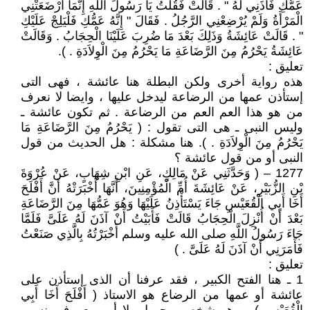
عَمُّكِ فَأْذَنِي لَهُ ‏"‏ ‏.‏ قَالَتْ فَقُلْتُ يَا رَسُولَ اللَّهِ إِنَّمَا أَرْضَعَتْنِي
الْمَرْأَةُ وَلَمْ يُرْضِعْنِي الرَّجُلُ ‏.‏ فَقَالَ ‏"‏ إِنَّهُ عَمُّكِ فَلْيَلِجْ عَلَيْكِ
‏"‏ ‏.‏ قَالَتْ عَائِشَةُ وَذَلِكَ بَعْدَ مَا ضُرِبَ عَلَيْنَا الْحِجَابُ ‏.‏ وَقَالَتْ
عَائِشَةُ يَحْرُمُ مِنَ الرَّضَاعَةِ مَا يَحْرُمُ مِنَ الْوِلاَدَةِ ‏. ).
تعليق :
هذه رواية أخرى ولكن البطلة هنا عائشة ، فهى التى
إستأذن عمها من الرضاعة ليدخل عليها ، وايضا لا نعرف
من هو هذا العم العم من الرضاعة . ثم تكون عائشة ـ
وليس النبى ـ هى التى تقول : ( يَحْرُمُ مِنَ الرَّضَاعَةِ مَا
يَحْرُمُ مِنَ الْوِلاَدَةِ ‏. ). هنا مشكلة : هل الحديث من قول
النبى أو من قول عائشة ؟ ‏
1277 – ( وَحَدَّثَنِي عَنْ مَالِكٍ، عَنِ ابْنِ شِهَابٍ، عَنْ عُرْوَةَ
بْنِ الزُّبَيْرِ، عَنْ عَائِشَةَ أُمِّ الْمُؤْمِنِينَ، أَنَّهَا أَخْبَرَتْهُ أَنَّ أَفْلَحَ
أَخَا أَبِي الْقُعَيْسِ جَاءَ يَسْتَأْذِنُ عَلَيْهَا وَهُوَ عَمُّهَا مِنَ الرَّضَاعَةِ
بَعْدَ أَنْ أُنْزِلَ الْحِجَابُ قَالَتْ فَأَبَيْتُ أَنْ آذَنَ لَهُ عَلَىَّ فَلَمَّا
جَاءَ رَسُولُ اللَّهِ صلى الله عليه وسلم أَخْبَرْتُهُ بِالَّذِي صَنَعْتُ
فَأَمَرَنِي أَنْ آذَنَ لَهُ عَلَىَّ ‏. )
تعليق :
1 ـ هنا الفتح الكبير ، فقد عرفنا أن الذى إستأذن على
عائشة أو عمها من الرضاع هو الاستاذ ( أَفْلَحَ أَخَا أَبِي