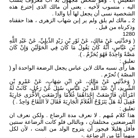
الْقُعَيْسِ ) . وهو شخص مجهول بلا أب معروف ينسب
اليه ، منسوب لأخيه . يعنى أن مالك الذى إخترع هذه
الشخصية نسى أن يجعل لها أبا والدا .
2 ـ مالك لم يلق ولم ير إبن شهاب الزهرى ، هذا حققناه
وذكرناه من قبل .
1280
( وَحَدَّثَنِي عَنْ مَالِكٍ، عَنْ ثَوْرِ بْنِ زَيْدٍ الدِّيلِيِّ، عَنْ عَبْدِ اللَّهِ
بْنِ عَبَّاسٍ، أَنَّهُ كَانَ يَقُولُ مَا كَانَ فِي الْحَوْلَيْنِ وَإِنْ كَانَ
مَصَّةً وَاحِدَةً فَهُوَ يُحَرِّمُ ‏. ).
تعليق :
هنا رأى نسبه مالك لابن عباس يجعل الرضعة الواحدة أو (
المصّة ) تُحرّم .
( وَحَدَّثَنِي عَنْ مَالِكٍ، عَنِ ابْنِ شِهَابٍ، عَنْ عَمْرِو بْنِ
الشَّرِيدِ، أَنَّ عَبْدَ اللَّهِ بْنَ عَبَّاسٍ، سُئِلَ عَنْ رَجُلٍ، كَانَتْ لَهُ
امْرَأَتَانِ فَأَرْضَعَتْ إِحْدَاهُمَا غُلاَمًا وَأَرْضَعَتِ الأُخْرَى جَارِيَةً
فَقِيلَ لَهُ هَلْ يَتَزَوَّجُ الْغُلاَمُ الْجَارِيَةَ فَقَالَ لاَ اللِّقَاحُ وَاحِدٌ ‏. )‏
تعليق :
هذا كلام مُبهم . لا نعرف مدة الرضاع . ولكن نعرف ان
المرضعتين مختلفتان ، وبالتالى فلو كانت الرضاعة سنتين
فأقل قليلا فيجوز أن يتزوج الولد من البنت ، لأن لكل
منهما أُّمّا من الرضاعة .- ‏