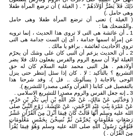
ذَلِكَ فَلاَ يَضُرُّ أَوْلاَدَهُمْ ‏"‏ ‏. ( الغيلة ) أن ترضع المرأة طفلا
وهى حامل .)
( الغيلة ) تعنى أن ترضع المرأة طفلا وهى حامل
.والمُضحك هنا :
1 ـ أن عائشة هى التى لا تروى هذا الحديث ، إنما ترويه
عن إمرأة اسمها جدامة ، أى إن الست جدامة هى التى
تروى الأحاديث لعائشة . برافو يا مالك .
2 ـ أن الحديث يزعم أن النبى كان على وشك أن يحرّم
الغيلة لولا أن سمع الروم والفرس يفعلون ذلك فلا يضر
أولادهم . هل النبى محمد عليه السلام كان له حق
التشريع ؟ بالتأكيد : لا . كان إذا سئل إنتظر حتى ينزل
الوحى بالاجابة ( يسألونك .. قل )، وقد شرحنا هذا
بالتفصيل فى كتابنا ( القرآن وكفى مصدرا للتشريع ).
3 ـ إنه جعل الفرس والروم مصدرا للتشريع الاسلامى .
( وَحَدَّثَنِي عَنْ مَالِكٍ، عَنْ عَبْدِ اللَّهِ بْنِ أَبِي بَكْرِ بْنِ حَزْمٍ،
عَنْ عَمْرَةَ بِنْتِ عَبْدِ الرَّحْمَنِ، عَنْ عَائِشَةَ، زَوْجِ النَّبِيِّ صلى
الله عليه وسلم أَنَّهَا قَالَتْ كَانَ فِيمَا أُنْزِلَ مِنَ الْقُرْآنِ عَشْرُ
رَضَعَاتٍ مَعْلُومَاتٍ يُحَرِّمْنَ ثُمَّ نُسِخْنَ بِخَمْسٍ مَعْلُومَاتٍ
فَتُوُفِّيَ رَسُولُ اللَّهِ صلى الله عليه وسلم وَهُوَ فِيمَا يُقْرَأُ
مِنَ الْقُرْآنِ ‏. )