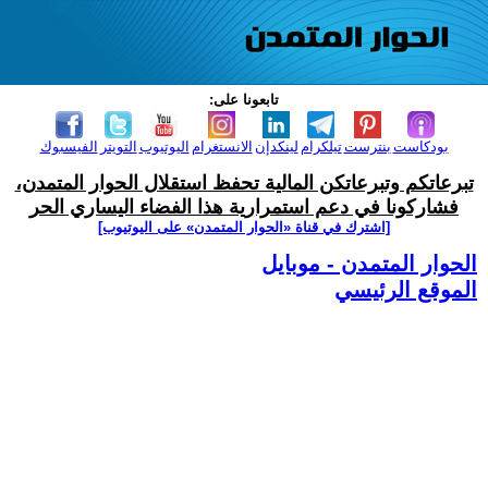
تابعونا على:
بودكاست
بنترست
تيلكرام
لينكدإن
الانستغرام
اليوتيوب
التويتر
الفيسبوك
تبرعاتكم وتبرعاتكن المالية تحفظ استقلال الحوار المتمدن،
فشاركونا في دعم استمرارية هذا الفضاء اليساري الحر
[اشترك في قناة ‫«الحوار المتمدن» على اليوتيوب]
الحوار المتمدن - موبايل
الموقع الرئيسي