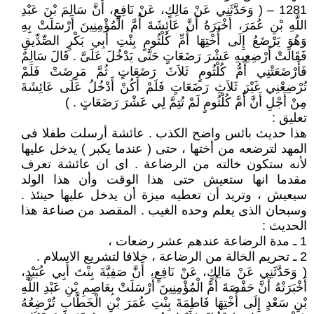
1281 – ( وَحَدَّثَنِي عَنْ مَالِكٍ، عَنْ نَافِعٍ، أَنَّ سَالِمَ بْنَ عَبْدِ
اللَّهِ بْنِ عُمَرَ، أَخْبَرَهُ أَنَّ عَائِشَةَ أُمَّ الْمُؤْمِنِينَ أَرْسَلَتْ بِهِ
وَهُوَ يَرْضَعُ إِلَى أُخْتِهَا أُمِّ كُلْثُومٍ بِنْتِ أَبِي بَكْرٍ الصِّدِّيقِ
فَقَالَتْ أَرْضِعِيهِ عَشْرَ رَضَعَاتٍ حَتَّى يَدْخُلَ عَلَىَّ ‏.‏ قَالَ سَالِمٌ
فَأَرْضَعَتْنِي أُمُّ كُلْثُومٍ ثَلاَثَ رَضَعَاتٍ ثُمَّ مَرِضَتْ فَلَمْ
تُرْضِعْنِي غَيْرَ ثَلاَثِ رَضَعَاتٍ فَلَمْ أَكُنْ أَدْخُلُ عَلَى عَائِشَةَ
مِنْ أَجْلِ أَنَّ أُمَّ كُلْثُومٍ لَمْ تُتِمَّ لِي عَشْرَ رَضَعَاتٍ ‏. )
تعليق :
هذا حديث بائس واضح الكذب . عائشة أرسلت طفلا فى
المهد لترضعه من أختها ، حتى ( عندما يكبر ) يدخل عليها
لأنه ستكون خالته من الرضاعة . اى ان عائشة تعرف
مقدما انها ستعيش حتى هذا الوقت وأن هذا الولد
سيعيش ، وتريد أن تعطيه ميزة أن يدخل عليها حينئذ .
وسبحان الذى يعلم وحده الغيب . المقصد من صناعة هذا
الحديث :
1 ـ مدة الرضاعة عندهم عشر رضعات ،
2 ـ تحريم الخالة من الرضاعة ، خلافا لتشريع الاسلام .
‏( وَحَدَّثَنِي عَنْ مَالِكٍ، عَنْ نَافِعٍ، أَنَّ صَفِيَّةَ بِنْتَ أَبِي عُبَيْدٍ،
أَخْبَرَتْهُ أَنَّ حَفْصَةَ أُمَّ الْمُؤْمِنِينَ أَرْسَلَتْ بِعَاصِمِ بْنِ عَبْدِ اللَّهِ
بْنِ سَعْدٍ إِلَى أُخْتِهَا فَاطِمَةَ بِنْتِ عُمَرَ بْنِ الْخَطَّابِ تُرْضِعُهُ