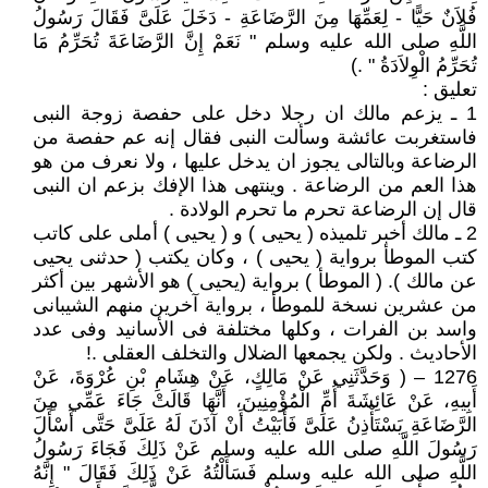
فُلاَنٌ حَيًّا - لِعَمِّهَا مِنَ الرَّضَاعَةِ - دَخَلَ عَلَىَّ فَقَالَ رَسُولُ
اللَّهِ صلى الله عليه وسلم ‏"‏ نَعَمْ إِنَّ الرَّضَاعَةَ تُحَرِّمُ مَا
تُحَرِّمُ الْوِلاَدَةُ ‏"‏ ‏.)
تعليق :
1 ـ يزعم مالك ان رجلا دخل على حفصة زوجة النبى
فاستغربت عائشة وسألت النبى فقال إنه عم حفصة من
الرضاعة وبالتالى يجوز ان يدخل عليها ، ولا نعرف من هو
هذا العم من الرضاعة . وينتهى هذا الإفك بزعم ان النبى
قال إن الرضاعة تحرم ما تحرم الولادة .
2 ـ مالك أخبر تلميذه ( يحيى ) و ( يحيى ) أملى على كاتب
كتب الموطأ برواية ( يحيى ) ، وكان يكتب ( حدثنى يحيى
عن مالك ). ( الموطأ ) برواية (يحيى ) هو الأشهر بين أكثر
من عشرين نسخة للموطأ ، برواية آخرين منهم الشيبانى
واسد بن الفرات ، وكلها مختلفة فى الأسانيد وفى عدد
الأحاديث . ولكن يجمعها الضلال والتخلف العقلى .!‏
1276 – ( وَحَدَّثَنِي عَنْ مَالِكٍ، عَنْ هِشَامِ بْنِ عُرْوَةَ، عَنْ
أَبِيهِ، عَنْ عَائِشَةَ أُمِّ الْمُؤْمِنِينَ، أَنَّهَا قَالَتْ جَاءَ عَمِّي مِنَ
الرَّضَاعَةِ يَسْتَأْذِنُ عَلَىَّ فَأَبَيْتُ أَنْ آذَنَ لَهُ عَلَىَّ حَتَّى أَسْأَلَ
رَسُولَ اللَّهِ صلى الله عليه وسلم عَنْ ذَلِكَ فَجَاءَ رَسُولُ
اللَّهِ صلى الله عليه وسلم فَسَأَلْتُهُ عَنْ ذَلِكَ فَقَالَ ‏"‏ إِنَّهُ