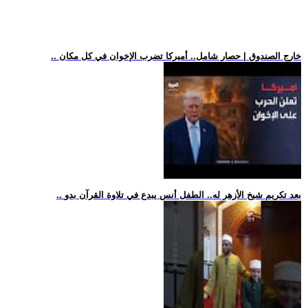
.. خارج الصندوق | حصار شامل.. أميركا تضرب الإخوان في كل مكان
.. بعد تكريم شيخ الأزهر له.. الطفل أنس يبدع في تلاوة القرآن بدو