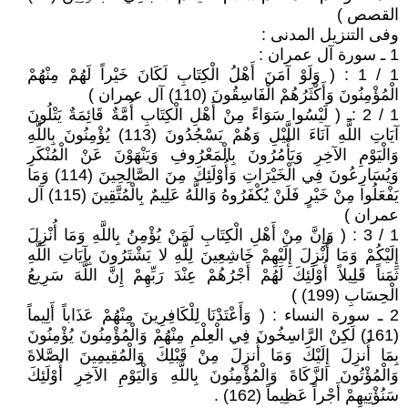
القصص )
وفى التنزيل المدنى :
1 ـ سورة آل عمران :
1 / 1 : ( وَلَوْ آمَنَ أَهْلُ الْكِتَابِ لَكَانَ خَيْراً لَهُمْ مِنْهُمْ
الْمُؤْمِنُونَ وَأَكْثَرُهُمْ الْفَاسِقُونَ (110) آل عمران )
1 / 2 :ـ ( لَيْسُوا سَوَاءً مِنْ أَهْلِ الْكِتَابِ أُمَّةٌ قَائِمَةٌ يَتْلُونَ
آيَاتِ اللَّهِ آنَاءَ اللَّيْلِ وَهُمْ يَسْجُدُونَ (113) يُؤْمِنُونَ بِاللَّهِ
وَالْيَوْمِ الآخِرِ وَيَأْمُرُونَ بِالْمَعْرُوفِ وَيَنْهَوْنَ عَنْ الْمُنْكَرِ
وَيُسَارِعُونَ فِي الْخَيْرَاتِ وَأُوْلَئِكَ مِنَ الصَّالِحِينَ (114) وَمَا
يَفْعَلُوا مِنْ خَيْرٍ فَلَنْ يُكْفَرُوهُ وَاللَّهُ عَلِيمٌ بِالْمُتَّقِينَ (115) آل
عمران )
1 / 3 : ( وَإِنَّ مِنْ أَهْلِ الْكِتَابِ لَمَنْ يُؤْمِنُ بِاللَّهِ وَمَا أُنْزِلَ
إِلَيْكُمْ وَمَا أُنْزِلَ إِلَيْهِمْ خَاشِعِينَ لِلَّهِ لا يَشْتَرُونَ بِآيَاتِ اللَّهِ
ثَمَناً قَلِيلاً أُوْلَئِكَ لَهُمْ أَجْرُهُمْ عِنْدَ رَبِّهِمْ إِنَّ اللَّهَ سَرِيعُ
الْحِسَابِ (199) )
2 ـ سورة النساء : ( وَأَعْتَدْنَا لِلْكَافِرِينَ مِنْهُمْ عَذَاباً أَلِيماً
(161) لَكِنْ الرَّاسِخُونَ فِي الْعِلْمِ مِنْهُمْ وَالْمُؤْمِنُونَ يُؤْمِنُونَ
بِمَا أُنزِلَ إِلَيْكَ وَمَا أُنزِلَ مِنْ قَبْلِكَ وَالْمُقِيمِينَ الصَّلاةَ
وَالْمُؤْتُونَ الزَّكَاةَ وَالْمُؤْمِنُونَ بِاللَّهِ وَالْيَوْمِ الآخِرِ أُوْلَئِكَ
سَنُؤْتِيهِمْ أَجْراً عَظِيماً (162) .