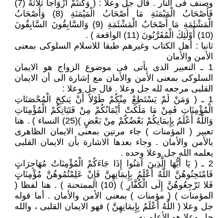
وصنف فى النار . قال جل وعلا : ( وَكُنتُمْ أَزْوَاجاً ثَلاثَةً (7)
فَأَصْحَابُ الْمَيْمَنَةِ مَا أَصْحَابُ الْمَيْمَنَةِ (8) وَأَصْحَابُ
الْمَشْئَمَةِ مَا أَصْحَابُ الْمَشْئَمَةِ (9) وَالسَّابِقُونَ السَّابِقُونَ
(10) أُوْلَئِكَ الْمُقَرَّبُونَ (11) الواقعة ) .
ثانيا : أهل الكتاب وغيرهم طبقا للاسلام السلوكى بمعنى
الأمن والأمان
1 ـ التعبير الذى يأتى فى موضوع الزواج هو الايمان
السلوكى بمعنى الأمن والأمان مع إشارة الى أن الايمان
القلبى مرجعه لله جل وعلا . قال جل وعلا :
1 ـ ( وَمَنْ لَمْ يَسْتَطِعْ مِنْكُمْ طَوْلاً أَنْ يَنكِحَ الْمُحْصَنَاتِ
الْمُؤْمِنَاتِ فَمِنْ مَا مَلَكَتْ أَيْمَانُكُمْ مِنْ فَتَيَاتِكُمْ الْمُؤْمِنَاتِ
وَاللَّهُ أَعْلَمُ بِإِيمَانِكُمْ بَعْضُكُمْ مِنْ بَعْضٍ )(25) النساء ) . هنا
تعبير ( المؤمنات ) جاء مرتين بمعنى الايمان الظاهرى
بالأمن والأمان . وجاء بعدها الاشارة بأن الايمان القلبى
يعلمه الله جل وعلا وحده .
2 ـ ( يَا أَيُّهَا الَّذِينَ آمَنُوا إِذَا جَاءَكُمْ الْمُؤْمِنَاتُ مُهَاجِرَاتٍ
فَامْتَحِنُوهُنَّ اللَّهُ أَعْلَمُ بِإِيمَانِهِنَّ فَإِنْ عَلِمْتُمُوهُنَّ مُؤْمِنَاتٍ
فَلا تَرْجِعُوهُنَّ إِلَى الْكُفَّارِ ) (10) الممتحنة ) . هنا لفظا (
المؤمنات ) ( مؤمنات ) بمعنى الأمن والأمان . أما قوله
جل وعلا ( اللَّهُ أَعْلَمُ بِإِيمَانِهِنَّ ) فهو الايمان القلبى ، والله
جل وعلا هو الأعلم به .