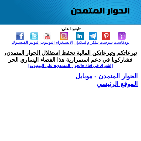
تابعونا على:
بودكاست
بنترست
تيلكرام
لينكدإن
الانستغرام
اليوتيوب
التويتر
الفيسبوك
تبرعاتكم وتبرعاتكن المالية تحفظ استقلال الحوار المتمدن،
فشاركونا في دعم استمرارية هذا الفضاء اليساري الحر
[اشترك في قناة ‫«الحوار المتمدن» على اليوتيوب]
الحوار المتمدن - موبايل
الموقع الرئيسي