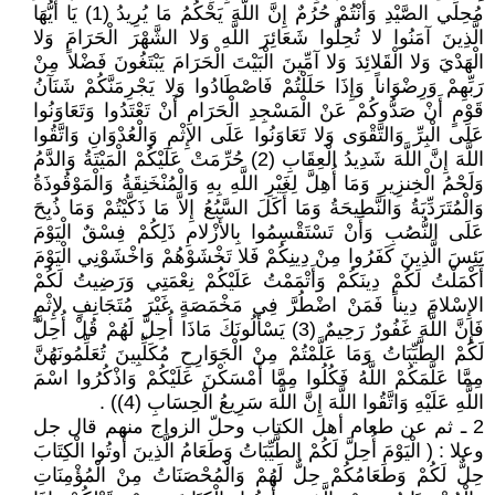
مُحِلِّي الصَّيْدِ وَأَنْتُمْ حُرُمٌ إِنَّ اللَّهَ يَحْكُمُ مَا يُرِيدُ (1) يَا أَيُّهَا
الَّذِينَ آمَنُوا لا تُحِلُّوا شَعَائِرَ اللَّهِ وَلا الشَّهْرَ الْحَرَامَ وَلا
الْهَدْيَ وَلا الْقَلائِدَ وَلا آمِّينَ الْبَيْتَ الْحَرَامَ يَبْتَغُونَ فَضْلاً مِنْ
رَبِّهِمْ وَرِضْوَاناً وَإِذَا حَلَلْتُمْ فَاصْطَادُوا وَلا يَجْرِمَنَّكُمْ شَنَآنُ
قَوْمٍ أَنْ صَدُّوكُمْ عَنْ الْمَسْجِدِ الْحَرَامِ أَنْ تَعْتَدُوا وَتَعَاوَنُوا
عَلَى الْبِرِّ وَالتَّقْوَى وَلا تَعَاوَنُوا عَلَى الإِثْمِ وَالْعُدْوَانِ وَاتَّقُوا
اللَّهَ إِنَّ اللَّهَ شَدِيدُ الْعِقَابِ (2) حُرِّمَتْ عَلَيْكُمْ الْمَيْتَةُ وَالدَّمُ
وَلَحْمُ الْخِنزِيرِ وَمَا أُهِلَّ لِغَيْرِ اللَّهِ بِهِ وَالْمُنْخَنِقَةُ وَالْمَوْقُوذَةُ
وَالْمُتَرَدِّيَةُ وَالنَّطِيحَةُ وَمَا أَكَلَ السَّبُعُ إِلاَّ مَا ذَكَّيْتُمْ وَمَا ذُبِحَ
عَلَى النُّصُبِ وَأَنْ تَسْتَقْسِمُوا بِالأَزْلامِ ذَلِكُمْ فِسْقٌ الْيَوْمَ
يَئِسَ الَّذِينَ كَفَرُوا مِنْ دِينِكُمْ فَلا تَخْشَوْهُمْ وَاخْشَوْنِي الْيَوْمَ
أَكْمَلْتُ لَكُمْ دِينَكُمْ وَأَتْمَمْتُ عَلَيْكُمْ نِعْمَتِي وَرَضِيتُ لَكُمْ
الإِسْلامَ دِيناً فَمَنْ اضْطُرَّ فِي مَخْمَصَةٍ غَيْرَ مُتَجَانِفٍ لإِثْمٍ
فَإِنَّ اللَّهَ غَفُورٌ رَحِيمٌ (3) يَسْأَلُونَكَ مَاذَا أُحِلَّ لَهُمْ قُلْ أُحِلَّ
لَكُمْ الطَّيِّبَاتُ وَمَا عَلَّمْتُمْ مِنْ الْجَوَارِحِ مُكَلِّبِينَ تُعَلِّمُونَهُنَّ
مِمَّا عَلَّمَكُمْ اللَّهُ فَكُلُوا مِمَّا أَمْسَكْنَ عَلَيْكُمْ وَاذْكُرُوا اسْمَ
اللَّهِ عَلَيْهِ وَاتَّقُوا اللَّهَ إِنَّ اللَّهَ سَرِيعُ الْحِسَابِ (4)) .
2 ـ ثم عن طعام أهل الكتاب وحلّ الزواج منهم قال جل
وعلا : ( الْيَوْمَ أُحِلَّ لَكُمْ الطَّيِّبَاتُ وَطَعَامُ الَّذِينَ أُوتُوا الْكِتَابَ
حِلٌّ لَكُمْ وَطَعَامُكُمْ حِلٌّ لَهُمْ وَالْمُحْصَنَاتُ مِنْ الْمُؤْمِنَاتِ