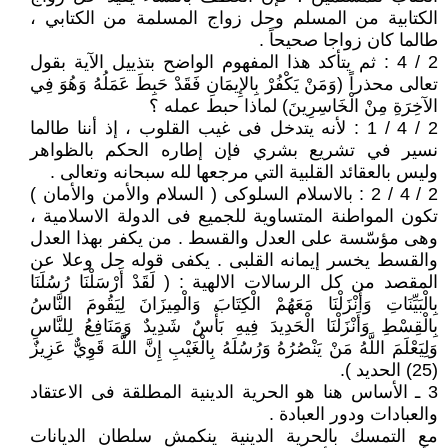
الكتابية من المسلم وحل زواج المسلمة من الكتابي ،
طالما كان زواجا صحيحاً .
2 / 4 : ثم يتأكد هذا المفهوم الواضح بتذييل الآية بقول
تعالى محذراً (وَمَنْ يَكْفُرْ بِالإِيمَانِ فَقَدْ حَبِطَ عَمَلُهُ وَهُوَ فِي
الآخِرَةِ مِنْ الْخَاسِرِينَ) لماذا حبط عمله ؟
2 / 4 / 1 : لأنه يتدخل فى غيب القلوب ، إذ أننا طالما
نسير في تشريع بشري فإن إطاره الحكم بالظواهر
وليس بالعقائد القلبية التي مرجعها لله سبحانه وتعالى .
2 / 4 / 2 : بالاسلام السلوكى ( السلام والأمن والأمان )
تكون المواطنة المتساوية للجميع فى الدولة الاسلامية ،
وهى مؤسّسة على العدل والقسط . من يكفر بهذا العدل
والقسط يخسر إيمانه القلبى . يكفى قوله جل وعلا عن
المقصد من كل الرسالات الالهية : ( لَقَدْ أَرْسَلْنَا رُسُلَنَا
بِالْبَيِّنَاتِ وَأَنْزَلْنَا مَعَهُمْ الْكِتَابَ وَالْمِيزَانَ لِيَقُومَ النَّاسُ
بِالْقِسْطِ وَأَنْزَلْنَا الْحَدِيدَ فِيهِ بَأْسٌ شَدِيدٌ وَمَنَافِعُ لِلنَّاسِ
وَلِيَعْلَمَ اللَّهُ مَنْ يَنْصُرُهُ وَرُسُلَهُ بِالْغَيْبِ إِنَّ اللَّهَ قَوِيٌّ عَزِيزٌ
(25) الحديد ).
3 ـ الأساس هنا هو الحرية الدينية المطلقة فى الاعتقاد
والعبادات ودور العبادة .
مع التمسك بالحرية الدينية ينكمش سلطان الديانات