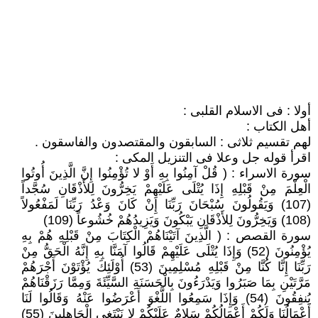
أولا : فى الاسلام القلبى :
أهل الكتاب :
لهم تقسيم ثلاثى : السابقون والمقتصدون والفاسقون .
اقرأ قوله جل وعلا فى التنزيل المكى :
سورة الاسراء : ( قُلْ آمِنُوا بِهِ أَوْ لا تُؤْمِنُوا إِنَّ الَّذِينَ أُوتُوا
الْعِلْمَ مِنْ قَبْلِهِ إِذَا يُتْلَى عَلَيْهِمْ يَخِرُّونَ لِلأَذْقَانِ سُجَّداً
(107) وَيَقُولُونَ سُبْحَانَ رَبِّنَا إِنْ كَانَ وَعْدُ رَبِّنَا لَمَفْعُولاً
(108) وَيَخِرُّونَ لِلأَذْقَانِ يَبْكُونَ وَيَزِيدُهُمْ خُشُوعاً (109)
سورة القصص : ( الَّذِينَ آتَيْنَاهُمْ الْكِتَابَ مِنْ قَبْلِهِ هُمْ بِهِ
يُؤْمِنُونَ (52) وَإِذَا يُتْلَى عَلَيْهِمْ قَالُوا آمَنَّا بِهِ إِنَّهُ الْحَقُّ مِنْ
رَبِّنَا إِنَّا كُنَّا مِنْ قَبْلِهِ مُسْلِمِينَ (53) أُوْلَئِكَ يُؤْتَوْنَ أَجْرَهُمْ
مَرَّتَيْنِ بِمَا صَبَرُوا وَيَدْرَءُونَ بِالْحَسَنَةِ السَّيِّئَةَ وَمِمَّا رَزَقْنَاهُمْ
يُنفِقُونَ (54) وَإِذَا سَمِعُوا اللَّغْوَ أَعْرَضُوا عَنْهُ وَقَالُوا لَنَا
أَعْمَالُنَا وَلَكُمْ أَعْمَالُكُمْ سَلامٌ عَلَيْكُمْ لا نَبْتَغِي الْجَاهِلِينَ (55)