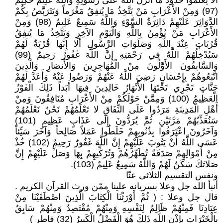
أَلاَّ يَعْلَمُوا حُدُودَ مَا أَنزَلَ اللَّهُ عَلَى رَسُولِهِ وَاللَّهُ عَلِيمٌ حَكِيمٌ
(97) وَمِنْ الأَعْرَابِ مَنْ يَتَّخِذُ مَا يُنفِقُ مَغْرَماً وَيَتَرَبَّصُ بِكُمْ
الدَّوَائِرَ عَلَيْهِمْ دَائِرَةُ السَّوْءِ وَاللَّهُ سَمِيعٌ عَلِيمٌ (98) وَمِنْ
الأَعْرَابِ مَنْ يُؤْمِنُ بِاللَّهِ وَالْيَوْمِ الآخِرِ وَيَتَّخِذُ مَا يُنفِقُ
قُرُبَاتٍ عِنْدَ اللَّهِ وَصَلَوَاتِ الرَّسُولِ أَلا إِنَّهَا قُرْبَةٌ لَهُمْ
سَيُدْخِلُهُمْ اللَّهُ فِي رَحْمَتِهِ إِنَّ اللَّهَ غَفُورٌ رَحِيمٌ (99)
وَالسَّابِقُونَ الأَوَّلُونَ مِنْ الْمُهَاجِرِينَ وَالأَنصَارِ وَالَّذِينَ
اتَّبَعُوهُمْ بِإِحْسَانٍ رَضِيَ اللَّهُ عَنْهُمْ وَرَضُوا عَنْهُ وَأَعَدَّ لَهُمْ
جَنَّاتٍ تَجْرِي تَحْتَهَا الأَنْهَارُ خَالِدِينَ فِيهَا أَبَداً ذَلِكَ الْفَوْزُ
الْعَظِيمُ (100) وَمِمَّنْ حَوْلَكُمْ مِنْ الأَعْرَابِ مُنَافِقُونَ وَمِنْ
أَهْلِ الْمَدِينَةِ مَرَدُوا عَلَى النِّفَاقِ لا تَعْلَمُهُمْ نَحْنُ نَعْلَمُهُمْ
سَنُعَذِّبُهُمْ مَرَّتَيْنِ ثُمَّ يُرَدُّونَ إِلَى عَذَابٍ عَظِيمٍ (101)
وَآخَرُونَ اعْتَرَفُوا بِذُنُوبِهِمْ خَلَطُوا عَمَلاً صَالِحاً وَآخَرَ سَيِّئاً
عَسَى اللَّهُ أَنْ يَتُوبَ عَلَيْهِمْ إِنَّ اللَّهَ غَفُورٌ رَحِيمٌ (102) خُذْ
مِنْ أَمْوَالِهِمْ صَدَقَةً تُطَهِّرُهُمْ وَتُزَكِّيهِمْ بِهَا وَصَلِّ عَلَيْهِمْ إِنَّ
صَلاتَكَ سَكَنٌ لَهُمْ وَاللَّهُ سَمِيعٌ عَلِيمٌ (103).
ونفس التقسيم الثلاثى عنّا
أنبأ الله جل وعلا بسريانه علينا ممّن ورث القرآن الكريم .
قال جل وعلا : ( ثُمَّ أَوْرَثْنَا الْكِتَابَ الَّذِينَ اصْطَفَيْنَا مِنْ
عِبَادِنَا فَمِنْهُمْ ظَالِمٌ لِنَفْسِهِ وَمِنْهُمْ مُقْتَصِدٌ وَمِنْهُمْ سَابِقٌ
بِالْخَيْرَاتِ بِإِذْنِ اللَّهِ ذَلِكَ هُوَ الْفَضْلُ الْكَبِيرُ (32) فاطر )