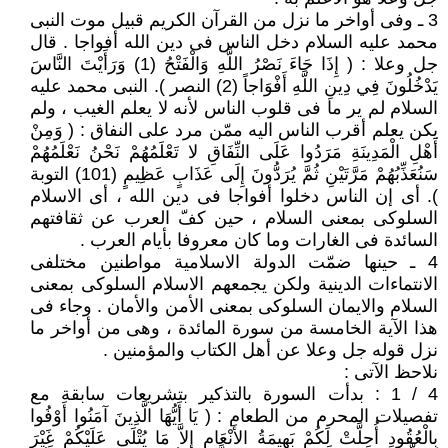
3 ـ وفى أواخر ما نزل من القرآن الكريم قبيل موت النبى
محمد عليه السلام دخل الناس فى دين الله أفواجا . قال
جل وعلا : ( إِذَا جَاءَ نَصْرُ اللَّهِ وَالْفَتْحُ (1) وَرَأَيْتَ النَّاسَ
يَدْخُلُونَ فِي دِينِ اللَّهِ أَفْوَاجاً (2) النصر ). النبى محمد عليه
السلام لم ير ما فى قلوب الناس لأنه لا يعلم الغيب ، ولم
يكن يعلم أقرب الناس اليه ممّن مرد على النفاق : ( وَمِنْ
أَهْلِ الْمَدِينَةِ مَرَدُوا عَلَى النِّفَاقِ لا تَعْلَمُهُمْ نَحْنُ نَعْلَمُهُمْ
سَنُعَذِّبُهُمْ مَرَّتَيْنِ ثُمَّ يُرَدُّونَ إِلَى عَذَابٍ عَظِيمٍ (101) التوبة
). أى إن الناس دخلوا أفواجا فى دين الله ، أى الاسلام
السلوكى بمعنى السلام ، حين كفّ العرب عن ثقافتهم
السائدة فى الغارات وما كان معروفا بأيام العرب .
4 ـ حينها ضمّت الدولة الاسلامية مواطنين مختلفى
الانتماءات الدينية ولكن يجمعهم الاسلام السلوكى بمعنى
السلام والايمان السلوكى بمعنى الأمن والأمان . وجاء فى
هذا الآية الخامسة من سورة المائدة ، وهى من أواخر ما
نزل قوله جل وعلا عن أهل الكتاب والمؤمنين .
نلاحظ الآتى :
4 / 1 : بدأت السورة بالتذكير بتشريعات سابقة مع
تفصيلات المحرم من الطعام : ( يَا أَيُّهَا الَّذِينَ آمَنُوا أَوْفُوا
بِالْعُقُودِ أُحِلَّتْ لَكُمْ بَهِيمَةُ الأَنْعَامِ إِلاَّ مَا يُتْلَى عَلَيْكُمْ غَيْرَ