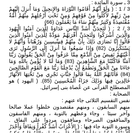
3 ـ سورة المائدة :
3 / 1 : ( وَلَوْ أَنَّهُمْ أَقَامُوا التَّوْرَاةَ وَالإِنجِيلَ وَمَا أُنزِلَ إِلَيْهِمْ
مِنْ رَبِّهِمْ لأَكَلُوا مِنْ فَوْقِهِمْ وَمِنْ تَحْتِ أَرْجُلِهِمْ مِنْهُمْ أُمَّةٌ
مُقْتَصِدَةٌ وَكَثِيرٌ مِنْهُمْ سَاءَ مَا يَعْمَلُونَ (66)
3 / 2 : ( لَتَجِدَنَّ أَشَدَّ النَّاسِ عَدَاوَةً لِلَّذِينَ آمَنُوا الْيَهُودَ
وَالَّذِينَ أَشْرَكُوا وَلَتَجِدَنَّ أَقْرَبَهُمْ مَوَدَّةً لِلَّذِينَ آمَنُوا الَّذِينَ
قَالُوا إِنَّا نَصَارَى ذَلِكَ بِأَنَّ مِنْهُمْ قِسِّيسِينَ وَرُهْبَاناً وَأَنَّهُمْ لا
يَسْتَكْبِرُونَ (82) وَإِذَا سَمِعُوا مَا أُنزِلَ إِلَى الرَّسُولِ تَرَى
أَعْيُنَهُمْ تَفِيضُ مِنْ الدَّمْعِ مِمَّا عَرَفُوا مِنْ الْحَقِّ يَقُولُونَ رَبَّنَا
آمَنَّا فَاكْتُبْنَا مَعَ الشَّاهِدِينَ (83) وَمَا لَنَا لا نُؤْمِنُ بِاللَّهِ وَمَا
جَاءَنَا مِنْ الْحَقِّ وَنَطْمَعُ أَنْ يُدْخِلَنَا رَبُّنَا مَعَ الْقَوْمِ الصَّالِحِينَ
(84) فَأَثَابَهُمْ اللَّهُ بِمَا قَالُوا جَنَّاتٍ تَجْرِي مِنْ تَحْتِهَا الأَنْهَارُ
خَالِدِينَ فِيهَا وَذَلِكَ جَزَاءُ الْمُحْسِنِينَ (85). ( اليهود ) هو
المصطلح القرآنى عن عُصاة بنى إسرائيل.
الصحابة :
نفس التقسيم الثلاثى جاء عنهم :
منهم السابقون ، ومنهم مقتصدون خلطوا عملا صالحا
وآخر سيئا ، وجاء وعظهم بالتوبة ، ومنهم الفاسقون
والمنافقون الصرحاء ومنافقون مردوا على النفاق .
وسورة التوبة جاء فيها : ( الأَعْرَابُ أَشَدُّ كُفْراً وَنِفَاقاً وَأَجْدَرُ