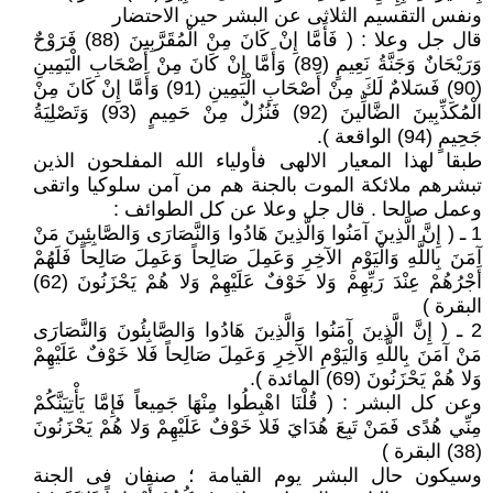
ونفس التقسيم الثلاثى عن البشر حين الاحتضار
قال جل وعلا : ( فَأَمَّا إِنْ كَانَ مِنْ الْمُقَرَّبِينَ (88) فَرَوْحٌ
وَرَيْحَانٌ وَجَنَّةُ نَعِيمٍ (89) وَأَمَّا إِنْ كَانَ مِنْ أَصْحَابِ الْيَمِينِ
(90) فَسَلامٌ لَكَ مِنْ أَصْحَابِ الْيَمِينِ (91) وَأَمَّا إِنْ كَانَ مِنْ
الْمُكَذِّبِينَ الضَّالِّينَ (92) فَنُزُلٌ مِنْ حَمِيمٍ (93) وَتَصْلِيَةُ
جَحِيمٍ (94) الواقعة ).
طبقا لهذا المعيار الالهى فأولياء الله المفلحون الذين
تبشرهم ملائكة الموت بالجنة هم من آمن سلوكيا واتقى
وعمل صالحا . قال جل وعلا عن كل الطوائف :
1 ـ ( إِنَّ الَّذِينَ آمَنُوا وَالَّذِينَ هَادُوا وَالنَّصَارَى وَالصَّابِئِينَ مَنْ
آمَنَ بِاللَّهِ وَالْيَوْمِ الآخِرِ وَعَمِلَ صَالِحاً وَعَمِلَ صَالِحاً فَلَهُمْ
أَجْرُهُمْ عِنْدَ رَبِّهِمْ وَلا خَوْفٌ عَلَيْهِمْ وَلا هُمْ يَحْزَنُونَ (62)
البقرة )
2 ـ ( إِنَّ الَّذِينَ آمَنُوا وَالَّذِينَ هَادُوا وَالصَّابِئُونَ وَالنَّصَارَى
مَنْ آمَنَ بِاللَّهِ وَالْيَوْمِ الآخِرِ وَعَمِلَ صَالِحاً فَلا خَوْفٌ عَلَيْهِمْ
وَلا هُمْ يَحْزَنُونَ (69) المائدة ).
وعن كل البشر : ( قُلْنَا اهْبِطُوا مِنْهَا جَمِيعاً فَإِمَّا يَأْتِيَنَّكُمْ
مِنِّي هُدًى فَمَنْ تَبِعَ هُدَايَ فَلا خَوْفٌ عَلَيْهِمْ وَلا هُمْ يَحْزَنُونَ
(38) البقرة )
وسيكون حال البشر يوم القيامة ؛ صنفان فى الجنة