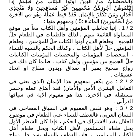
وَالْمُحْصَنَاتُ مِنْ الَّذِينَ أُوتُوا الْكِتَابَ مِنْ قَبْلِكُمْ إِذَا
آتَيْتُمُوهُنَّ أُجُورَهُنَّ مُحْصِنِينَ غَيْرَ مُسَافِحِينَ وَلا مُتَّخِذِي
أَخْدَانٍ وَمَنْ يَكْفُرْ بِالإِيمَانِ فَقَدْ حَبِطَ عَمَلُهُ وَهُوَ فِي الآخِرَةِ
مِنْ الْخَاسِرِينَ) المائدة :5 ) ومفهوم منها :
2 / 1 : إنها تخاطب المؤمنين وأهل الكتاب معاً من موقع
المساواة القائمة بينهم ، لذلك فالطيبات في الطعام حلٌ
للجميع ، وطعام الذين أوتوا الكتاب حلٌ للمؤمنين ، وطعام
المؤمنين حلٌ لأهل الكتاب ، وكذلك الحكم بالنسبة للنساء
، المحصنات المؤمنات والمحصنات المؤمنات الكتابيات
حلّ الجميع من مؤمنين وأهل كتاب ، طالما كان ذلك في
زواج صحيح بمهر أو صداق وبدون سفاح او اتخاذ
عشيقات .
2 / 2 : من يكفر بمفهوم هذا الإيمان (الذي يعني في
التعامل البشري الأمن والأمان) فقد أضاع عمله وخسر
مستقبله في الآخرة. هذا هو مفهوم الآية في سياقها
القرآني .
2 / 3 : وهو نفس المفهوم في السياق الفصاحى فى
اللسان العربى، فالعطف للنساء على الطعام في موضوع
الحلال يفيد الاشتراك في الحكم ، فإذا كان الشطر الأول
يحل طعام المسلمين لأهل الكتاب ويحل طعام أهل
الكتاب للمسلمين ، فإن العطف بالنساء يفيد حل زواج