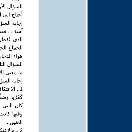
السؤال الأ
أحتاج الى 
إجابة السؤا
آسف ، فقد 
الذى يُفط
الجماع الج
هواء الدخان
السؤال الثا
ما معنى ال
إجابة السؤا
1 ـ الاعتك
كان النبى 
وقتها كانت
العتيق .
2 ـ والاع