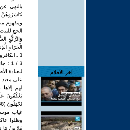
بالنهى عن
ومفهوم منه
الحج للبيت الحرا
الْحَرَامِ الَّذِي 
3 ـ الكافرون يعكفون على اوثانهم وقبورهم المقدسة .
3 / 1
للعبادة ال
اخر الافلام
على معبد 
لهم إلاها مثل
يَعْكُفُونَ عَلَ
غياب موسى