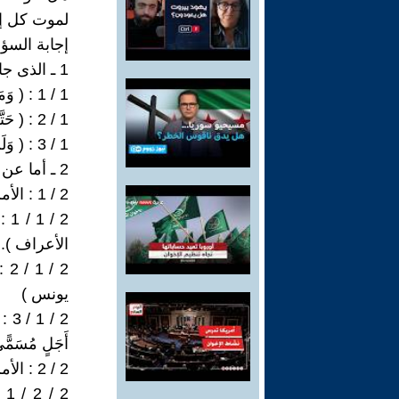
لموت كل إ
إجابة السؤا
1 ـ الذى جاء عن أجل الموت المحدد لكل نفس بشرية هو قوله جل وعلا :
1 / 1 : ( وَمَا كَانَ لِنَفْسٍ أَنْ تَمُوتَ إِلاَّ بِإِذْنِ اللَّهِ كِتَاباً مُؤَجَّلاً ) (145) آل عمران )
1 / 2 : ( حَتَّى إِذَا جَاءَ أَحَدَكُمْ الْمَوْتُ تَوَفَّتْهُ رُسُلُنَا وَهُمْ لا يُفَرِّطُونَ (61) الأنعام )
1 / 3 : ( وَلَنْ يُؤَخِّرَ اللَّهُ نَفْساً إِذَا جَاءَ أَجَلُهَا وَاللَّهُ خَبِيرٌ بِمَا تَعْمَلُونَ (11) المنافقون ).
2 ـ أما عن : ( لا يَسْتَأْخِرُونَ سَاعَةً وَلا يَسْتَقْدِمُونَ ) فقد جاء عن الأمم :
2 / 1 : الأمم عموما . قال جل وعلا :
الأعراف ).
يونس )
2 / 
أَجَلٍ مُسَمًّى فَ
2 / 2 : الأمم السابقة . قال جل وعلا :