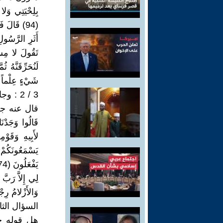
بِلِحْيَتِي وَل
تَقُولَ لا مِسَ
شَيْءٍ عِلْماً (98) طه
3 / 2 
وَالأَزْلامُ رِجْس
السؤال الثا
هل قوله جل و