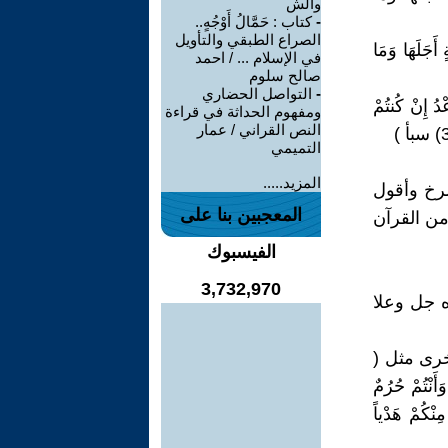
والش
-
كتاب : حَمَّالُ أَوْجُهٍ..
الصراع الطبقي والتأويل
(4) مَا تَسْبِقُ مِنْ أُمَّةٍ أَجَلَهَا وَمَا
في الإسلام ... / احمد
صالح سلوم
-
التواصل الحضاري
إِنْ كُنتُمْ
ومفهوم الحداثة في قراءة
النص القراني / عمار
التميمي
المزيد.....
رخ وأقول
المعجبين بنا على
من القرآن
الفيسبوك
3,732,970
ه جل وعلا
خرى مثل (
نْتُمْ حُرُمٌ
ِنْكُمْ هَدْياً