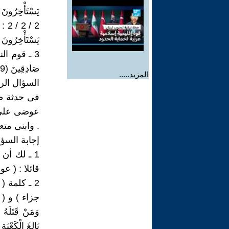
يَسْتَأْخِرُونَ (43) المؤمنون
يَسْتَأْخِرُونَ (5) الحجر
3 ـ قوم الن
صَادِقِينَ (29) قُلْ لَكُمْ مِيعَادُ يَوْمٍ لا تَسْتَأْخِرُونَ عَنْهُ سَاعَةً وَلا تَسْتَقْدِمُونَ (30) سبأ )
المزيد.....
السؤال الرا
فى حدثة ط
عوضى على ا
. وابنى مت
إجابة السؤا
1 ـ لك أن
قائلا : ( ع
2 ـ كلمة 
جزاء ) و ( عدل
وَمَنْ قَتَلَهُ 
بَالِغَ الْكَعْبَةِ 