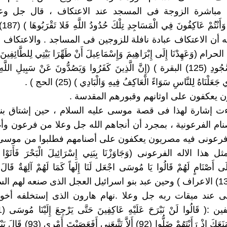
 مباشرة الزوجة فى المسجد عند الاعتكاف ، قال جل وعلا 
تُبَاشِ
 أن الاعتكاف عبادة نافلة للزوجين فى المساجد . والاعتكاف
م (وَعَهِدْنَا إِلَى إِبْرَاهِيمَ وَإِسْمَاعِيلَ أَنْ طَهِّرَا بَيْتِي لِلطَّائِفِينَ و
وَالرُّكَّعِ السُّجُودِ (125) البقرة ) (إِنَّ الَّذِينَ كَفَرُوا وَيَصُدُّونَ عَنْ سَبِيلِ الل
جَعَلْنَاهُ لِلنَّاسِ سَوَاءً الْعَاكِفُ فِيهِ وَالْبَادِي ) (25) الحج ) .
 : جاءت إشارة لهذا فى قصة موسى عليه السلام ، حين إشتاق بن
أصنام الفرعونية ، بمجرد أن أنجاهم الله جل وعلا من فرعون وأ
فرعونى فيه مصريون يعكفون على أصنامهم فطلبوا من موسى
 هذا الاله الفرعونى (وَجَاوَزْنَا بِبَنِي إِسْرَائِيلَ الْبَحْرَ فَأَتَوْا 
ى أَصْنَامٍ لَهُمْ قَالُوا يَا مُوسَى اجْعَل لَنَا إِلَهاً كَمَا لَهُمْ آلِهَةٌ قَالَ إِ
تَجْهَلُونَ (138) الاعراف ) وحين عبد بنو اسرائيل العجل الذى صنعه لهم
 عند ميقات ربه جل وعلا .نهام هارون الذى إستخلفه أخو
هَارُونُ مَا مَنَعَكَ إِذْ رَأَيْتَهُمْ ضَلُّوا (92) أَ