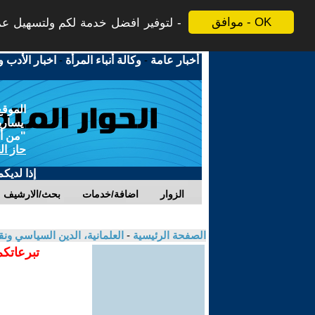
موافق - OK
لتوفير افضل خدمة لكم ولتسهيل عملي
أخبار عامة
-
وكالة أنباء المرأة
-
اخبار الأدب و
الموقع
يسارية
"من أج
حاز ال
إذا لديك
الزوار
اضافة/خدمات
بحث/الارشيف
الصفحة الرئيسية
-
العلمانية، الدين السياسي ونق
تبرعاتكم