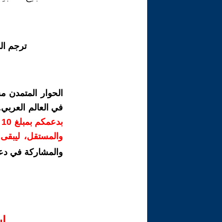
ترجم ال
الحوار المتمدن م
في العالم العربي
ب
والمستقل، ليبقى ص
والمشاركة في دع
ا‫