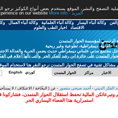
ة التصفح والنشر، الموقع يستخدم بعض أنواع الكوكيز نرجو النق
More info - المزيد
experience on our website
الفن
-
وكالة أنباء اليسار
-
وكالة أنباء العلمانية
-
وكالة أنباء العمال
-
وكا
الاقتصاد
-
اخبار الطب والعلوم
 الرئيسي لمؤسسة الحوار المتمدن
، علمانية، ديمقراطية، تطوعية وغير ربحية
ل مجتمع مدني علماني ديمقراطي حديث يضمن الحرية والعدالة الاجتم
حوار المتمدن على جائزة ابن رشد للفكر الحر والتى نالها أعلام في الفك
م مشاكل تقنية في تصفح الحوار المتمدن نرجو النقر هنا لاستخدام الموقع
كوردي
English
الاخبار
مراكز
الحوار المتمدن
د الفكر الديني
-
أحمد صبحى منصور
- عن ( البخّاخة / الاعتكاف / لا يستأ
 وتبرعاتكن المالية تحفظ استقلال الحوار المتمدن، فشاركونا 
استمرارية هذا الفضاء اليساري الحر