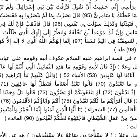
ا بِرَأْسِي إِنِّي خَشِيتُ أَنْ تَقُولَ فَرَّقْتَ بَيْنَ بَنِي إِسْرَائِيلَ وَلَمْ تَ
(94) قَالَ فَمَا خَطْبُكَ يَا سَامِرِيُّ (95) قَالَ بَصُرْتُ بِمَا لَمْ يَبْصُرُوا بِهِ ف
أَثَرِ الرَّسُولِ فَنَبَذْتُهَا وَكَذَلِكَ سَوَّلَتْ لِي نَفْسِي (96) قَالَ فَاذْهَ
اسَ وَإِنَّ لَكَ مَوْعِداً لَنْ تُخْلَفَهُ وَانظُرْ إِلَى إِلَهِكَ الَّذِي ظَلَلْتَ عَل
لَنُحَرِّقَنَّهُ ثُمَّ لَنَنسِفَنَّهُ فِي الْيَمِّ نَسْفاً (97) إِنَّمَا إِلَهُكُمْ اللَّهُ الَّذِي لا 
 )
: وجاء فى قصة ابراهيم عليه السلام عكوف أبيه وقومه على عبادة 
لأ
يَسْمَعُونَكُمْ إِذْ تَدْعُونَ (72) أَوْ يَنْفَعُونَكُمْ أَوْ يَضُرُّونَ (73
يَفْعَلُونَ (4
لِي إِلاَّ رَبَّ الْعَالَمِينَ (77) الشعراء ) (يَا أَيُّهَا الَّذِينَ آمَنُوا إِنَّمَا الْخَمْرُ وَالْ
ٌ مِنْ عَمَلِ الشَّيْطَانِ فَاجْتَنِبُوهُ لَعَلَّكُمْ تُفْلِحُونَ (90) المائدة )
لث :
علا : ( لا يَسْتَأْخِرُونَ سَاعَةً وَلا يَسْتَقْدِمُونَ ) هو عن ا