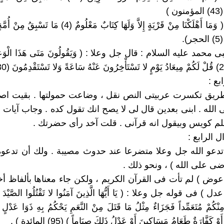
 )
2 / 2 / 2 : ( وَمَا أَهْلَكْنَا مِنْ قَرْيَةٍ إِلاَّ وَلَهَا كِتَابٌ مَعْلُومٌ 
).
بى محمد عليه السلام : قال جل وعلا : ( وَيَقُولُونَ مَتَى هَذَا الْوَعْدُ 
بع :
ريق تكسرت عربيتى النص نقل ، وضاعت حمولتها . بقيت اص
لله . ابنى بعدين قال لى لا يصح انك تقول كده . وجاب آيات 
علم كويس وبيقول انه قرآنى . قلت آخد رأى حضرتك .
ل الرابع :
 تدعو الله جل وعلا متضرعا عند حدوث مصيبة . ولك أن تدعو
وضى على الله ) ، ونحو ذلك .
( عوض ) لم تأت فى القرآن الكريم ، ولكن جاء معناها بألفاظ أ
 ) فى قوله جل وعلا : ( يَا أَيُّهَا الَّذِينَ آمَنُوا لا تَقْتُلُوا الصَّيْدَ وَأَ
مِنْكُمْ مُتَعَمِّداً فَجَزَاءٌ مِثْلُ مَا قَتَلَ مِنْ النَّعَمِ يَحْكُمُ بِهِ ذَوَا عَدْلٍ م
أَوْ كَفَّارَةٌ طَعَامُ مَسَاكِينَ أَوْ عَدْلُ ذَلِكَ صِيَاماً ) (95) المائدة ) .