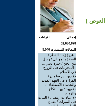
 العوض )
إجمالي القراءات:
32,680,878
المقالات المنشورة: 5,040
-
عن ( زكاة الفطر /
الصلاة بالموبايل / رسل
من الجن / حيرة ديني ...
-
المحرمات فى الزواج
فى الاسلام
-
( دين ابن سلمان /
القراءة فى العهد القديم
والجديد / الاصطفاء ...
-
تمهيد : بين النكاح
والزواج
-
( عبادات رمضان / البنات
فى الميراث / ضياع
التعليم /تحويل الذ ...