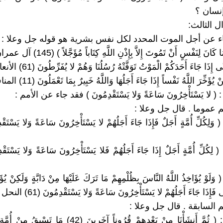
نسان ؟
ل الثالث:
1 / 3 : ( وَلَوْ يُؤَاخِذُ اللَّهُ النَّاسَ بِظُلْمِهِمْ مَا تَرَكَ عَلَيْهَا مِنْ دَابَّةٍ وَلَكِنْ يُ
إِذَا جَاءَ أَجَلُهُمْ لا يَسْتَأْخِرُونَ سَاعَةً وَلا يَسْتَقْدِمُونَ (61) النحل )
2 / 2 / 1 : ( ثُمَّ أَنشَأْنَا مِنْ بَعْدِهِمْ قُرُوناً آخَرِينَ (42) مَا