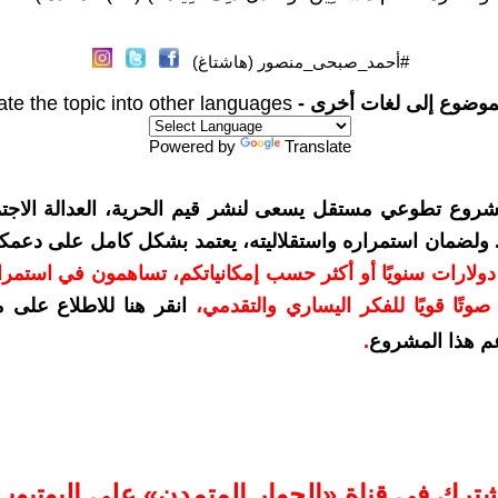
#أحمد_صبحى_منصور (هاشتاغ)
موضوع إلى لغات أخرى -
ate the topic into other languages
Powered by
Translate
شروع تطوعي مستقل يسعى لنشر قيم الحرية، العدالة الاجتم
. ولضمان استمراره واستقلاليته، يعتمد بشكل كامل على دعمك
دعمكم بمبلغ 10 دولارات سنويًا أو أكثر حسب إمكانياتكم، تساهمون في استم
وتًا قويًا للفكر اليساري والتقدمي
،
انقر هنا للاطلاع على 
م هذا المشروع
.
شترك في قناة «الحوار المتمدن» على اليوتيوب