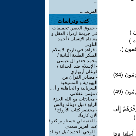
...
المزيد.....
كتب ودراسات
-
حقوق العصر. تحقيقات
في جريمة ازدراء العقل و
معاداة الإنسان / أحمد
التاوتي
-
قراءة في تاريخ الاسلام
المبكر الطبعة الثانية /
محمد جعفر ال عيسى
-
الإسلام ضد الحداثة /
فرغان أزيهاري
2 / 1 / 1 : ( وَلِكُلِّ أُمَّةٍ أَجَلٌ فَإِذَا جَاءَ أَجَلُهُمْ لا يَسْتَأْخِرُونَ سَاعَةً وَلا يَسْتَقْدِمُونَ (34)
-
مصادر القرآن من
اليهودية و المسيحية
السريانية و الجاهلية و أ ...
2 / 1 / 2 : ( لِكُلِّ أُمَّةٍ أَجَلٌ إِذَا جَاءَ أَجَلُهُمْ فَلا يَسْتَأْخِرُونَ سَاعَةً وَلا يَسْتَقْدِمُونَ (49)
/ مؤمن عقلاني
-
محادثات مع الله الجزء
الرابع / نيل دونالد والش
ؤَخِّرُهُمْ إِلَى
-
مختصر كتاب الأرواح /
آلان كاردك
-
الفقيه لي نتسناو براكتو /
عبد العزيز سعدي
-
الوحي الجديد / يل دونالد
 تَسْبِقُ مِنْ أُمَّةٍ أَجَلَهَا وَمَا