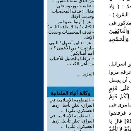
من الذى سمّانا مس ...
-
تعليقات وردود على
: ( وَلا
مقال : قذف المحصنات
رُوهُنَّ وَأَنْتُمْ عَاكِفُونَ فِي الْمَسَاجِدِ تِلْكَ حُدُودُ اللَّهِ فَلا تَقْرَبُوهَا ) (187) البقرة ) ،
وحديث الإفك
-
عن ( أوتوا نصيبا من
 مذكور فى
الكتاب / ما لا طاقة لنا به )
َالْعَاكِفِينَ
-
قذف المحصنات وحديث
الإفك
َّهِ وَالْمَسْجِدِ
-
عن : ( ابن أصول / النبى
حارصك / من الأعمى ؟ /
أمم أمثالكم )
-
عرفانا بالجميل للأحباب
و اسرائيل
من أهل الكتاب
غرقه مروا
المزيد.....
 أن يجعل
عَلَى قَوْمٍ
وكالة أنباء العلمانية
نَّكُمْ قَوْمٌ
-
-المقاومة الإسلامية في
 السامرى فى
العراق- تعلن تأجيل ردها
العسكري على ا ...
ه فرفضوا
-
-المقاومة الإسلامية في
وظلوا عاكفين :( قَالُوا لَنْ نَبْرَحَ عَلَيْهِ عَاكِفِينَ حَتَّى يَرْجِعَ إِلَيْنَا مُوسَى (91) قَالَ يَا
العراق- تعلن تأجيل ردها
العسكري على ا ...
لاَّ تَتَّبِعَنِي أَفَعَصَيْتَ أَمْرِي (93) قَالَ يَبْنَؤُمَّ لا تَأْخُذْ