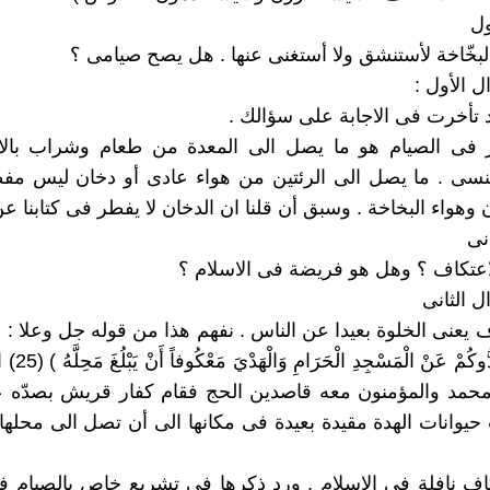
ول
البخّاخة لأستنشق ولا أستغنى عنها . هل يصح صيامى ؟
ل الأول :
تأخرت فى الاجابة على سؤالك .
ر فى الصيام هو ما يصل الى المعدة من طعام وشراب بالا
نسى . ما يصل الى الرئتين من هواء عادى أو دخان ليس مفط
 وهواء البخاخة . وسبق أن قلنا ان الدخان لا يفطر فى كتابنا ع
نى
اعتكاف ؟ وهل هو فريضة فى الاسلام ؟
ل الثانى
اف يعنى الخلوة بعيدا عن الناس . نفهم هذا من قوله جل وعلا : ( هُمْ
كَفَرُوا وَصَدُّوك
محمد والمؤمنون معه قاصدين الحج فقام كفار قريش بصدّه ع
 حيوانات الهدة مقيدة بعيدة فى مكانها الى أن تصل الى محلها
تكاف نافلة فى الاسلام . ورد ذكرها فى تشريع خاص بالصيام