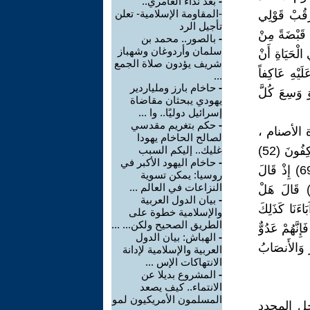
-
بعد نداء العامري..
-المقاومة الإسلامية- تعلن
رْقُبْ قَوْلِي
تأجيل الرد
َقَبَضْتُ قَبْضَةً مِنْ
-
بالصور.. محمد بن
سلمان وأردوغان وشهباز
بْ فَإِنَّ لَكَ فِي الْحَيَاةِ أَنْ
شريف يؤدون صلاة الجمع
َيْهِ عَاكِفاً
...
-
حاخام بارز وملياردير
إِلَهَ إِلاَّ هُوَ وَسِعَ كُلَّ
يهودي يبحثان مقاضاة
إسرائيل دوليًا.. وا ...
-
حكم بتغريم مقدسي
الأصنام ،
لصالح الحاخام يهودا
قال عنه جل وعلا : (إِذْ قَالَ لأَبِيهِ وَقَوْمِهِ مَا هَذِهِ التَّمَاثِيلُ الَّتِي أَنْتُمْ لَهَا عَاكِفُونَ (52)
غليك.. إليكم السبب
-
حاخام اليهود الأكبر في
قَالُوا وَجَدْنَا آبَاءَنَا لَهَا عَابِدِينَ (53) الأنبياء 52 ) (وَاتْلُ عَلَيْهِمْ نَبَأَ إِبْرَاهِيمَ (69) إِذْ قَالَ
روسيا: يمكن تسوية
النزاعات في العالم ...
َبِيهِ وَقَوْمِهِ مَا تَعْبُدُونَ (70) قَالُوا نَعْبُدُ أَصْنَاماً فَنَظَلُّ لَهَا عَاكِفِينَ (71) قَالَ هَلْ
-
بيان الدول العربية
) قَالُوا بَلْ وَجَدْنَا آبَاءَنَا كَذَلِكَ
والإسلامية خطوة على
الطريق الصحيح ولكن... ...
7) قَالَ أَفَرَأَيْتُمْ مَا كُنْتُمْ تَعْبُدُونَ (75) أَنْتُمْ وَآبَاؤُكُمْ الأَقْدَمُونَ (76) فَإِنَّهُمْ عَدُوٌّ
-
الهباش: بيان الدول
مَيْسِرُ وَالأَنصَابُ
العربية والإسلامية لإدانة
الانتهاكات الإس ...
-
المشروع بديلا عن
الانتماء.. كيف يصعد
المسلمون الأمريكيون لمو
لأجل المحدد