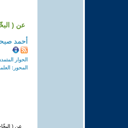
عن ( البخ
أحمد صبح
الحوار المتمدن-العدد: 7587 - 23
المحور: العلما
عن ( البخّا