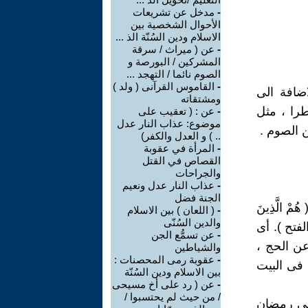
-
مدخل عن تشريعات
الأحوال الشخصية بين
الاسلام ودين السُنّة الذ ...
-
عن ( ميراث / سرقة
المشركين / البورصة و
الصوم نائما / التهجد ...
-
القاموس القرآنى ( ولد )
ضافة الى
ومشتقاته
را ، مثل
-
عن : ( تعقيب على
موضوع: عذاب النار عدل
ن الصوم .
.. ) و العدل والكفر)
-
المرأة في عقوبة
القصاص في القتل
والجراحات
-
عذاب النار عدل ونعيم
الجنة فضل
 الَّذِينَ
-
( اللعان ) بين الاسلام
والدين السُنّى
ُمْ عَنْ الْمَسْجِدِ الْحَرَامِ وَالْهَدْيَ مَعْكُوفاً أَنْ يَبْلُغَ مَحِلَّهُ ) (25) الفتح ). أى
-
عن تسمُّع الجن
ن الحج ،
والشياطين
-
عقوبة رمى المحصنات :
 فى البيت
بين الاسلام ودين السُنّة
-
عن ( رد على أخ مسيحى
/ من حيث لم يحتسبوا /
 فى رمضان