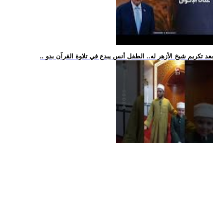
.. بعد تكريم شيخ الأزهر له.. الطفل أنس يبدع في تلاوة القرآن بدو