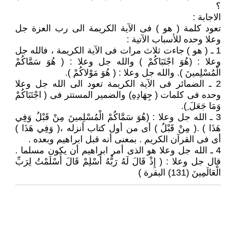
؟
الاجابة :
تعود كلمة ( هو ) فى الآية الكريمة الى رب العزة جل
وعلا وحده للأسباب الآتية :
1 ـ ( هو ) جاءت ثلاث مرات فى الآية الكريمة ، فالله جل
وعلا : (هُوَ اجْتَبَاكُمْ ) والله جل وعلا : ( هُوَ سَمَّاكُمْ
الْمُسْلِمينَ ). والله جل وعلا : ( هُوَ مَوْلاكُمْ ).
2 ـ الضمائر فى الآية الكريمة تعود الى الله جل وعلا
وحده فى كلمات ( جِهَادِهِ) والضمير المستتر فى ( اجْتَبَاكُمْ
وَمَا جَعَلَ ِ).
3 ـ الله جل وعلا : (هُوَ سَمَّاكُمْ الْمُسْلِمينَ مِنْ قَبْلُ وَفِي
هَذَا ) .( مِنْ قَبْلُ ) أى من أول كتاب أنزله ،( وَفِي هَذَا )
أى فى القرآن الكريم . بمعنى أنه قبل ابراهيم وبعده .
4 ـ الله جل وعلا هو الذى أمر ابراهيم أن يكون مسلما .
قال جل وعلا : ( إِذْ قَالَ لَهُ رَبُّهُ أَسْلِمْ قَالَ أَسْلَمْتُ لِرَبِّ
الْعَالَمِينَ (131) البقرة )