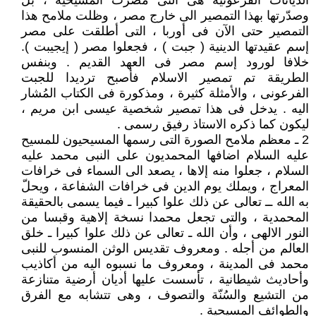
الديانات الفرعونية هى التى مصّرت المسيحية ، بل
وصدّرتها بهذا التمصير الى خارج مصر ، وظلت ملامح هذا
التمصير حتى الآن فى أوربا ، التى أطلقت على مصر
إسم عقيدتها الدينية ( جبت ) ، فجعلوا مصر ( إيجيبت ).
خلافا لورود إسم مصر فى العهد القديم . وبنفس
الطريقة تم تمصير الاسلام فأصبح ترديدا للجبت
الفرعونى ، والأمثلة كثيرة ، ومذكورة فى الكتاب المُشار
اليه . يدخل فى هذا تمصير شخصية عيسى ابن مريم ،
ليكون كما ذكره الاستاذ رفيق رسمى .
2 ـ معظم ملامح الصورة التى رسمها المسيحيون للمسيح
عليه السلام اضافها المحمديون على النبى محمد عليه
السلام ، جعلوا منه إلاها ، يصعد الى السماء فى خرافات
المعراج ، ويملك يوم الدين فى خرافات الشفاعة ، ويحلّ
به الله ــ تعالى عن ذلك علوا كبيرا ـ فيما يسمى بالحقيقة
المحمدية ، والتى تجعل محمدا نسخة إلاهية وقبسا من
النور الالهى ، وأن الله ـ تعالى عن ذلك علوا كبيرا ـ خلق
العالم من أجله . ومعروف تقديس الوثن المنسوب للنبى
محمد فى المدينة ، ومعروف ما نسبوه اليه من أكاذيب
وأحاديث شيطانية ، تأسست عليها أديان أرضية متنازعة
من التشيع والسُنّة والتصوف ، وهى تتشابه مع الفرق
والطوائف المسيحية .