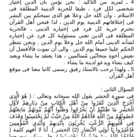
4 ـ لمزيد من التأكيد : نحن نؤمن بأن الدين إختيار
شخصى لكل فرد ، طبقا للحرية الدينية المطلقة فى
الاسلام ، وأن الله جل وعلا هو الذى سيحكم بين البشر
فى إختلافاتهم الدينية يوم الدين ، لذا فنحن أهل القرآن
نحترم حرية كل فرد فى إختياره الدينى ، فالحرية
المطلقة فى الدين تعنى مسئولية كل فرد عن إختياره
لشأنه الدينى أمام الله جل وعلا يوم الدين . ونحن ننتظر
الحكم علينا جميعا يوم الدين . والى أن نموت فالأفضل أن
نعيش أخوة متحابّين مُسالمين ، هذا يعتقد ما يشاء ويعبد
كيف يشاء ويدعو لدينة ما يشاء .
5 ـ ولهذا نرحب بالاستاذ رفيق رسمى كاتبا معنا فى موقع
أهل القرآن .
السؤال الثانى :
فى سورة الحشر يقول الله سبحانه وتعالى : ( هُوَ الَّذِي
أَخْرَجَ الَّذِينَ كَفَرُوا مِنْ أَهْلِ الْكِتَابِ مِنْ دِيَارِهِمْ لأَوَّلِ
الْحَشْرِ مَا ظَنَنْتُمْ أَنْ يَخْرُجُوا وَظَنُّوا أَنَّهُمْ بُيُوتَهُمْ مَانِعَتُهُمْ
حُصُونُهُمْ مِنْ اللَّهِ فَأَتَاهُمْ اللَّهُ مِنْ حَيْثُ لَمْ يَحْتَسِبُوا وَقَذَفَ
فِي قُلُوبِهِمْ الرُّعْبَ يُخْرِبُونَ بِأَيْدِيهِمْ وَأَيْدِي الْمُؤْمِنِينَ
فَاعْتَبِرُوا يَا أُولِي الأَبْصَارِ (2) الحشر ). أنا لا أفهم كلمة (
فَأَتَاهُمْ اللَّهُ مِنْ حَيْثُ لَمْ يَحْتَسِبُوا ). هل ممكن توضيحها