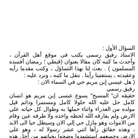
السؤال الأول :
الاستاذ رفيق رسمى يكتب فى موقع أهل القرآن ،
وأحدث ما كتبه كان مقالا بعنوان (قبطي ؛ رمضان أفسده
المسلمون ) . بعث لنا بهذا التساؤل ، وكتب مقدما رأيه
وعقيدته ، يستفتينا رأينا . ننقل ما كتبه ، ونرد عليه :
( هل عيسي إبن مريم حي في السماء الان :
رفيق رسمي
حقيقه ان" المسيح" يسوع عيسى إبن مريم هو انسان
كامل حل عليه الله حلولا كامل ومستمرا ودائم قيل
مولده من العذراء واثناء حملها به وطوال كل حياته علي
الارض ولم يفارقه الله لحظه واحده ولا طرفه عين وقام
من الاموات وهو مازل حي إلي الان وسيظل حيا الى الابد
، وهذه حقائق رأها اثني عشر رسولا له ، وهو علي
الارض وجميعهم استشهدوا وضحوا بحياتهم من أجل هذه