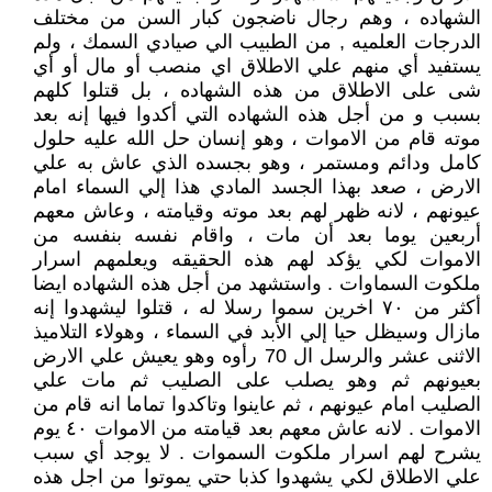
الشهاده ، وهم رجال ناضجون كبار السن من مختلف
الدرجات العلميه , من الطبيب الي صيادي السمك ، ولم
يستفيد أي منهم علي الاطلاق اي منصب أو مال أو أي
شى على الاطلاق من هذه الشهاده ، بل قتلوا كلهم
بسبب و من أجل هذه الشهاده التي أكدوا فيها إنه بعد
موته قام من الاموات ، وهو إنسان حل الله عليه حلول
كامل ودائم ومستمر ، وهو بجسده الذي عاش به علي
الارض ، صعد بهذا الجسد المادي هذا إلي السماء امام
عيونهم ، لانه ظهر لهم بعد موته وقيامته ، وعاش معهم
أربعين يوما بعد أن مات ، واقام نفسه بنفسه من
الاموات لكي يؤكد لهم هذه الحقيقه ويعلمهم اسرار
ملكوت السماوات . واستشهد من أجل هذه الشهاده ايضا
أكثر من ٧٠ اخرين سموا رسلا له ، قتلوا ليشهدوا إنه
مازال وسيظل حيا إلي الأبد في السماء ، وهولاء التلاميذ
الاثنى عشر والرسل ال 70 رأوه وهو يعيش علي الارض
بعيونهم ثم وهو يصلب على الصليب ثم مات علي
الصليب امام عيونهم ، ثم عاينوا وتاكدوا تماما انه قام من
الاموات . لانه عاش معهم بعد قيامته من الاموات ٤٠ يوم
يشرح لهم اسرار ملكوت السموات . لا يوجد أي سبب
علي الاطلاق لكي يشهدوا كذبا حتي يموتوا من اجل هذه