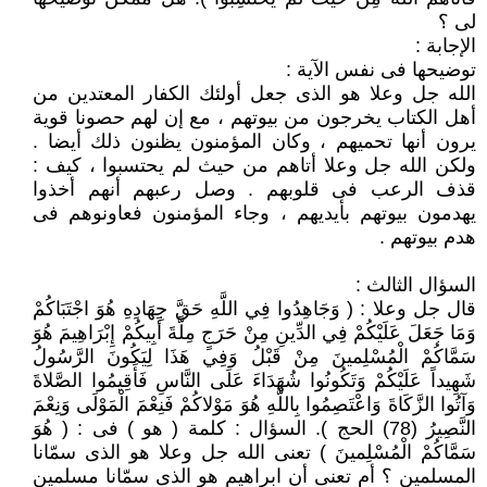
لى ؟
الإجابة :
توضيحها فى نفس الآية :
الله جل وعلا هو الذى جعل أولئك الكفار المعتدين من
أهل الكتاب يخرجون من بيوتهم ، مع إن لهم حصونا قوية
يرون أنها تحميهم ، وكان المؤمنون يظنون ذلك أيضا .
ولكن الله جل وعلا أتاهم من حيث لم يحتسبوا ، كيف :
قذف الرعب فى قلوبهم . وصل رعبهم أنهم أخذوا
يهدمون بيوتهم بأيديهم ، وجاء المؤمنون فعاونوهم فى
هدم بيوتهم .
السؤال الثالث :
قال جل وعلا : ( وَجَاهِدُوا فِي اللَّهِ حَقَّ جِهَادِهِ هُوَ اجْتَبَاكُمْ
وَمَا جَعَلَ عَلَيْكُمْ فِي الدِّينِ مِنْ حَرَجٍ مِلَّةَ أَبِيكُمْ إِبْرَاهِيمَ هُوَ
سَمَّاكُمْ الْمُسْلِمينَ مِنْ قَبْلُ وَفِي هَذَا لِيَكُونَ الرَّسُولُ
شَهِيداً عَلَيْكُمْ وَتَكُونُوا شُهَدَاءَ عَلَى النَّاسِ فَأَقِيمُوا الصَّلاةَ
وَآتُوا الزَّكَاةَ وَاعْتَصِمُوا بِاللَّهِ هُوَ مَوْلاكُمْ فَنِعْمَ الْمَوْلَى وَنِعْمَ
النَّصِيرُ (78) الحج ). السؤال : كلمة ( هو ) فى : ( هُوَ
سَمَّاكُمْ الْمُسْلِمينَ ) تعنى الله جل وعلا هو الذى سمّانا
المسلمين ؟ أم تعنى أن ابراهيم هو الذى سمّانا مسلمين