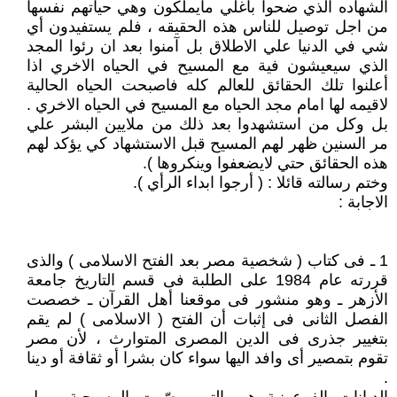
الشهاده الذي ضحوا باغلي مايملكون وهي حياتهم نفسها
من اجل توصيل للناس هذه الحقيقه ، فلم يستفيدون أي
شي في الدنيا علي الاطلاق بل آمنوا بعد ان رئوا المجد
الذي سيعيشون فية مع المسيح في الحياه الاخري اذا
أعلنوا تلك الحقائق للعالم كله فاصبحت الحياه الحالية
لاقيمه لها امام مجد الحياه مع المسيح في الحياه الاخري .
بل وكل من استشهدوا بعد ذلك من ملايين البشر علي
مر السنين ظهر لهم المسيح قبل الاستشهاد كي يؤكد لهم
هذه الحقائق حتي لايضعفوا وينكروها ).
وختم رسالته قائلا : ( أرجوا ابداء الرأي ).
الاجابة :
1 ـ فى كتاب ( شخصية مصر بعد الفتح الاسلامى ) والذى
قررته عام 1984 على الطلبة فى قسم التاريخ جامعة
الأزهر ـ وهو منشور فى موقعنا أهل القرآن ـ خصصت
الفصل الثانى فى إثبات أن الفتح ( الاسلامى ) لم يقم
بتغيير جذرى فى الدين المصرى المتوارث ، لأن مصر
تقوم بتمصير أى وافد اليها سواء كان بشرا أو ثقافة أو دينا
.