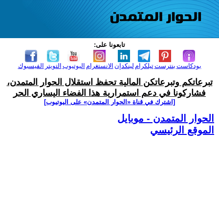
تابعونا على:
بودكاست
بنترست
تيلكرام
لينكدإن
الانستغرام
اليوتيوب
التويتر
الفيسبوك
تبرعاتكم وتبرعاتكن المالية تحفظ استقلال الحوار المتمدن،
فشاركونا في دعم استمرارية هذا الفضاء اليساري الحر
[اشترك في قناة ‫«الحوار المتمدن» على اليوتيوب]
الحوار المتمدن - موبايل
الموقع الرئيسي