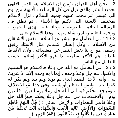
3 ـ نحن أهل القرآن نؤمن ان الاسلام هو الدين الالهى
لجميع البشر والذى نزل فى كل الرسالات الالهية من نوح
الى عيسى ثم محمد عليهم جميعا السلام . نزل الاسلام
بمختلف الألسنة التى تكلم بها الأنبياء ، ثم نطق فى
الرسالة الخاتمة بالعربية ، وجاء فيه الهّدى للجميع ،
ورحمة للعالمين لمن شاء منهم . وهذا الاسلام يعنى :
3 / 1 : فى التعامل مع البشر هو السلام ، نفس الاشتقاق
من الاسلام . وكل إنسان مُسالم مثل الاستاذ رفيق
رسمى هو أخ لنا بغض النظر عن معتقداته . ولأن الأقباط
بالذات هم الأكثر سلمية لذا فهو الأكثر إسلاما حسب
التعامل مع الناس .
3 / 2 : فى التعامل مع الله جل وعلا فالاسلام هو التسليم
والانقياد لله جل وعلا وحده ، إيمانا به وحده إلاها لا شريك
له ، وأنه الأحد الصمد الذى لم يولد ولم يلد ولم يكن له
كفوا أحد ، وليس له نظير أو شبيه. وفى هذا يقع الاختلاف
، ومرجع الحكم فيه الى الله جل وعلا يوم الدين . فللدين
يوم ، والاختلافات فى الله جل وعلا يحكم فيها الله جل
وعلا فاطر السماوات والأرض القائل : ( قُلْ اللَّهُمَّ فَاطِرَ
السَّمَوَاتِ وَالأَرْضِ عَالِمَ الْغَيْبِ وَالشَّهَادَةِ أَنْتَ تَحْكُمُ بَيْنَ
عِبَادِكَ فِي مَا كَانُوا فِيهِ يَخْتَلِفُونَ (46) الزمر )