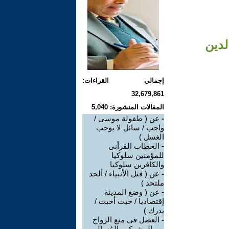
لدين
إجمالي القراءات:
32,679,861
المقالات المنشورة: 5,040
-
عن ( طفولة موسى /
واجب / سائل لا يوجب
الغسل )
-
الخطاب القرأنى
للمؤمنين سلوكيا
والكافرين سلوكيا
-
عن ( قتل الأنبياء / ألحد
ملتحد )
-
عن ( وضع المدينة
إقتصاديا / خبت أخبت /
يدرك )
-
العضل فى منع الزواج
من المشركين المُسالمين