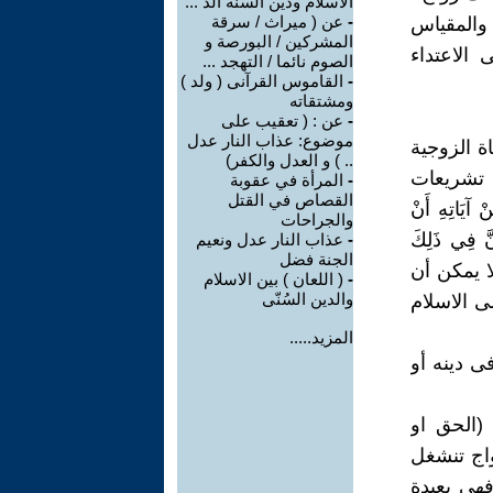
الاسلام ودين السُنّة الذ ...
-
عن ( ميراث / سرقة
 والمقياس
المشركين / البورصة و
الاعتداء
الصوم نائما / التهجد ...
-
القاموس القرآنى ( ولد )
ومشتقاته
-
عن : ( تعقيب على
موضوع: عذاب النار عدل
اة الزوجية
.. ) و العدل والكفر)
ل تشريعات
-
المرأة في عقوبة
القصاص في القتل
اتِهِ أَنْ
والجراحات
ِنَّ فِي ذَلِكَ
-
عذاب النار عدل ونعيم
الجنة فضل
ة ورحمة لا يمكن أن
-
( اللعان ) بين الاسلام
والدين السُنّى
ى الاسلام
المزيد.....
 دينه أو
 (الحق او
واج تنشغل
فهي بعيدة