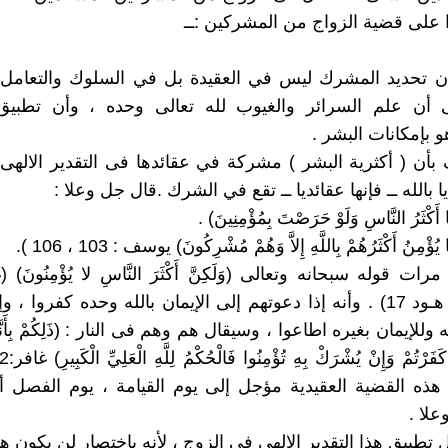
 على قضية الزواج من المشركين :ــ
أن تحديد المشرك ليس في العقيدة بل في السلوك والتعامل 
 أن علم السرائر والغيوب لله تعالى وحده ، وأن تطبيق
و بإمكانات البشر .
 بأن ( أكثرية البشر ) مشركة في عقائدها فى التقدير الالهى 
 بالله ــ فإنها عقائديا ــ تقع في الشرك .قال جل وعلا :
الرعـد 1 ، هـود 17) . وأنه إذا دعوتهم إلى الإيمان بالله وحده كفروا 
 وللإيمان بغيره اطاعوا ، وسيقال هم وهم فى النار : (ذَلِكُمْ بِأَنَّهُ إ
ذه القضية العقيدية مؤجل إلى يوم القيامة ، يوم الفصل أ
علا .
ل تطبيق هذا التقدير الالهى فى الزوج ، لأنه باختصار لن يكون ه