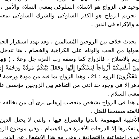
وحيد فى الزواج هو الاسلام السلوكى بمعنى السلام والأمن ،
 تحريم الزواج هو الكفر السلوكى والشرك السلوكى بمعنى 
ه والإكراه فى الدين .
 أن يحدث خلاف بين الزوجين المُسالمين ، وقد يهدد استقرار الحي
تحولها من الحب والوئام على الكراهية والخصام ، هنا تتدخ
يم بالاصلاح ، فالزواج كما وصفه رب العزة جل وعلا : ( وَمِنْ آيَ
نْ أَنفُسِكُمْ أَزْوَاجاً لِتَسْكُنُوا إِلَيْهَا وَجَعَلَ بَيْنَكُمْ مَوَدَّةً وَرَحْمَةً إ
لآيَاتٍ لِقَوْمٍ يَتَفَكَّرُونَ) الروم : 21 ، وهذا الزواج بما فيه من مود
هر إلا في وجود حد ادنى من التفاهم بين الزوجين مؤسس عل
عنى السلام .
يل هذا فى الزواج بشخص متعصب إرهابى يرى أن من يخالفه فى
ائفته مستحقا للقتل .
الأغلبية المهمومة بالدنيا والصراع فيها ، والتي لا يحتل الدين
 تفكيرها إلا الدرجات الأخيرة في الاهتمام ، وفي موضوع الز
رى اجتماعية واقتصادية ، وهي مع هذا الانشغال عن الدين 