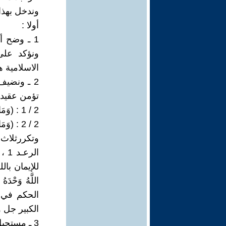
وندخل بهذا
أولا :
1 ـ وضح 
ونؤكد على
الاسلامية ه
2 ـ ونضيف
تؤمن عقيديا
2 / 1 : (وَمَا أَكْثَرُ النَّاسِ وَلَوْ حَرَصْتَ بِمُؤْمِنِينَ) .
2 / 2 : (وَمَا يُؤْمِنُ أَكْثَرُهُمْ بِاللَّهِ إِلاَّ وَهُمْ مُشْرِكُونَ) يوسف : 103 ، 106 ).
للإيمان بالله
الحكم في ه
الكبير جل و
3 ـ مستحي