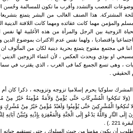
وضوعات التعصب والتشدد وأقرب ما تكون للمسالمة وحُسن ال
حة المشتركة. هذا الصنف الغالب من البشر يتمتع بتشريعات
لم والمؤمن مهما كانت عقائده ومهما كانت اللافتة الدينية ا
لحياة الزوجية بين الرجل والمرأة من هذه الأغلبية لها نفس ا
جتماعيا واقتصاديا ، ولهما نفس عدم الاكتراث بموضوع الدين و
اننا في مجتمع مفتوح يتمتع بحرية دينية لكان من المألوف ان 
سيحي او بوذي ويحدث العكس ، لأن انتماء الزوجين الديني لا 
ات ، وهى تسع الجميع كما فى الغرب ، الذي يقترب في سماحت
 الحقيقي .
ر المشرك سلوكيا يحرم إسلاميا تزوجه وتزويجه ، ذكرا كان أم أُ
ا تَنكِحُوا الْمُشْرِكَاتِ حَتَّى يُؤْمِنَّ وَلأَمَةٌ مُؤْمِنَةٌ خَيْرٌ مِنْ مُشْ
َلا تُنكِحُوا الْمُشْرِكِينَ حَتَّى يُؤْمِنُوا وَلَعَبْدٌ مُؤْمِنٌ خَيْرٌ مِنْ مُشْرِكٍ وَلَ
نَ إِلَى النَّارِ وَاللَّهُ يَدْعُو إِلَى الْجَنَّةِ وَالْمَغْفِرَةِ بِإِذْنِهِ وَيُبَيِّنُ آيَاتِهِ لِلن
ة 221 .) .
: المطلوب أن يكون مؤمنا من حيث السلوك ، حتى تستقيم حياته ا