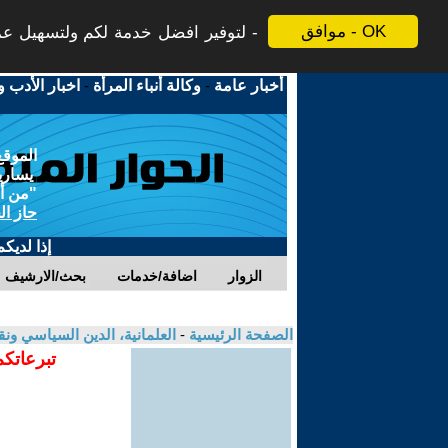
موافق - OK
لتوفير افضل خدمة لكم ولتسهيل عملي
أخبار عامة
-
وكالة أنباء المرأة
-
اخبار الأدب و
الموقع
يسارية
"من أج
حاز ال
إذا لديك
الزوار
اضافة/خدمات
بحث/الارشيف
الصفحة الرئيسية
-
العلمانية، الدين السياسي ونق
تبرعاتكم