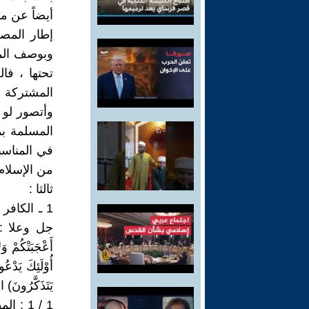
أيضاً عن م
إطار المصل
وبوصف المس
تحتها ، فا
المشتركة ا
وأتصور لو 
المسلمة بم
في المناسب
من الإسلام
ثالثا :
1 ـ الكاف
جل وعلا : (وَل
أَعْجَبَتْكُمْ و
أُوْلَئِكَ يَدْعُو
يَتَذَكَّرُونَ) البقر
1 / 1 