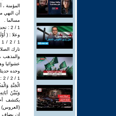
المؤمنة ، أ
أن النهي مشر
مسالما .
1 / 2 
وعلا : ( أُوْلَئ
1
تارك الصلا
والمذهب ، و
عشوائيا وهم
وحده حديثا . (الأعراف :185 ،
1 /
الْجَنَّةِ و
وَيُبَيِّنُ آ
يكتشف أحو
(العروس) 
ان يضاف إل