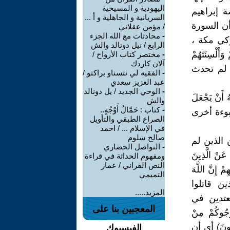
اليهودية و المسيحية
ة إبراهيم
السريانية و الجاهلية و أ ...
ن السورة
/ مؤمن عقلاني
-
محادثات مع الله الجزء
كي مكة ،
الرابع / نيل دونالد والش
َأَلْسِنَتَهُمْ
-
مختصر كتاب الأرواح /
آلان كاردك
ب لم تحدث
-
الفقيه لي نتسناو براكتو /
عبد العزيز سعدي
-
الوحي الجديد / يل دونالد
نْ يَجْعَلَ
والش
-
كتاب : حَمَّالُ أَوْجُهٍ..
 وهي نبوءة أخرى
الصراع الطبقي والتأويل
في الإسلام ... / احمد
صالح سلوم
 الذين لم
-
التواصل الحضاري
ْ الَّذِينَ
ومفهوم الحداثة في قراءة
النص القراني / عمار
ْ إِنَّ اللَّهَ
التميمي
ذين قاتلوا
المزيد.....
عتدين في
المعجبين بنا على
َجُوكُمْ مِنْ
الِمُونَ) أي أن
الفيسبوك