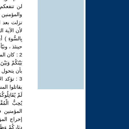
لن تنفعكم 
والمؤمنين 
نزلت بعد 
لأن الآية الثاني
بِالسُّوءِ
حينئذ ، ونب
2 : كان الم
بَيْنَكُمْ وَبَي
بأن يتحول ا
3 : تؤكد 
يقاتلوا المس
لَمْ يُقَاتِلُوكُ
يُحِبُّ الْ
المؤمنين 
إخراج المؤمنين
دِيَارِكُمْ وَظَ