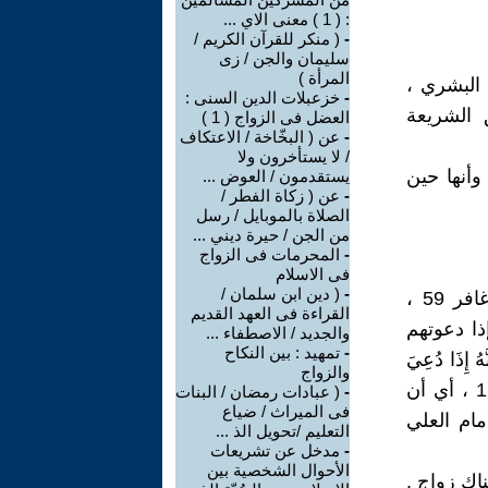
: ( 1 ) معنى الاي ...
-
( منكر للقرآن الكريم /
سليمان والجن / زى
المرأة )
البشري ،
-
خزعبلات الدين السنى :
 الشريعة
العضل فى الزواج ( 1 )
-
عن ( البخّاخة / الاعتكاف
/ لا يستأخرون ولا
وأنها حين
يستقدمون / العوض ...
-
عن ( زكاة الفطر /
الصلاة بالموبايل / رسل
من الجن / حيرة ديني ...
-
المحرمات فى الزواج
فى الاسلام
-
( دين ابن سلمان /
وتكررثلاث مرات قوله سبحانه وتعالى (وَلَكِنَّ أَكْثَرَ النَّاسِ لا يُؤْمِنُونَ) (غافر 59 ،
القراءة فى العهد القديم
، وإذا دعوتهم
والجديد / الاصطفاء ...
-
تمهيد : بين النكاح
ِذَا دُعِيَ
والزواج
اللَّهُ وَحْدَهُ كَفَرْتُمْ وَإِنْ يُشْرَكْ بِهِ تُؤْمِنُوا فَالْحُكْمُ لِلَّهِ الْعَلِيِّ الْكَبِيرِ) غافر:12 ، أي أن
-
( عبادات رمضان / البنات
فى الميراث / ضياع
مام العلي
التعليم /تحويل الذ ...
-
مدخل عن تشريعات
الأحوال الشخصية بين
ناك زواج .