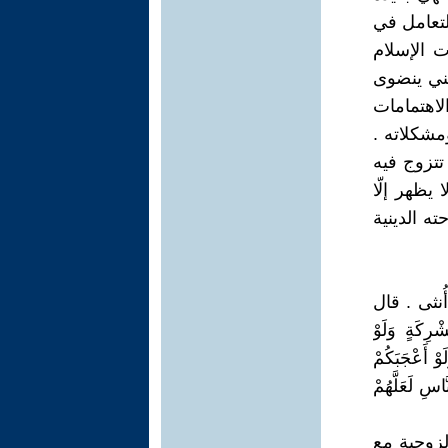
تعامل في
 الإسلام
لني ينضوى
لاهتمامات
مشكلاته .
تتزوج فيه
يظهر إلّا
ه الدينية
نثى . قال
رِكَةٍ وَلَوْ
وْ أَعْجَبَكُمْ
َّاسِ لَعَلَّهُمْ
لزوجية مع