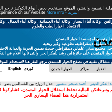
ة التصفح والنشر، الموقع يستخدم بعض أنواع الكوكيز نرجو النق
More info - المزيد
experience on our website
الفن
-
وكالة أنباء اليسار
-
وكالة أنباء العلمانية
-
وكالة أنباء العمال
-
وكا
الاقتصاد
-
اخبار الطب والعلوم
 الرئيسي لمؤسسة الحوار المتمدن
، علمانية، ديمقراطية، تطوعية وغير ربحية
ل مجتمع مدني علماني ديمقراطي حديث يضمن الحرية والعدالة الاجتم
حوار المتمدن على جائزة ابن رشد للفكر الحر والتى نالها أعلام في الفك
م مشاكل تقنية في تصفح الحوار المتمدن نرجو النقر هنا لاستخدام الموقع
كوردي
English
الاخبار
مراكز
الحوار المتمدن
د الفكر الديني
-
أحمد صبحى منصور
- حلال الزواج بين المُسالمين بغض ا
 وتبرعاتكن المالية تحفظ استقلال الحوار المتمدن، فشاركونا 
استمرارية هذا الفضاء اليساري الحر