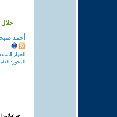
حلال 
أحمد صبح
الحوار المتمدن-العدد: 7594 - 23
المحور: العلما
خزعبلات ال