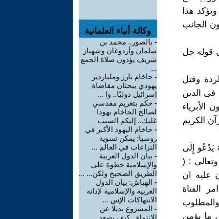
ويؤكد هذا
أمون الجانب
وكالة أنباء العلمانية
-
بالصور.. محمد بن
سلمان وأردوغان وشهباز
ى قوله جل
شريف يؤدون صلاة الجمع
...
-
حاخام بارز وملياردير
الردة وقتل
يهودي يبحثان مقاضاة
 فى الدين
إسرائيل دوليًا.. وا ...
-
حكم بتغريم مقدسي
 الأبرياء
لصالح الحاخام يهودا
رآن الكريم
غليك.. إليكم السبب
-
حاخام اليهود الأكبر في
روسيا: يمكن تسوية
 يَدْعُو إِلَى
النزاعات في العالم ...
-
بيان الدول العربية
 وتعالى : (
والإسلامية خطوة على
الطريق الصحيح ولكن... ...
قرآن عليه ان
-
الهباش: بيان الدول
ر الفتاة
العربية والإسلامية لإدانة
الانتهاكات الإس ...
والمطلوب
-
المشروع بديلا عن
س ما يؤمن
الانتماء.. كيف يصعد