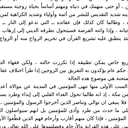
 ، أو حتى منهمك في دنياه ومهتم أساساً بحياة زوجية مستقر
ه شديد التقديس للبشر من أئمة وأولياء وشديد الكراهية لمن 
، وطالما كان كذلك فإن عقائده ــ التي تدعو إلى النار ــ
اته ، وإذا واتته الفرصة فسيتحول تطرفه الديني إلى إرهاب 
ئذ ينطبق عليه تشريع القرآن في تحريم الزواج منه أو الزواج إل
يع خاص يمكن تطبيقه إذا تكررت حالته ، ولكن فقهاء الدين
حكم عام يؤكدون به التفريق بين الزوجين إذا طرأ اختلاف عقائد
تحنة هي موضوع هذه الحالة
ت الست الأولى منها تنهى المؤمنين في المدينة عن موالاة أعدا
 مكة ، إذ انه طالما تحول العداء القلبي إلى إيذاء وطرد بسب
 فلا ينبغي ان توالي وتناصر الذين أخرجوا الرسول والمؤمنين ،
لى ما حدث من طرد وأذى للمؤمنين بل انهم سيواصلون ا
المؤمنين ، فإذا كان منهم أقارب وأرحام فهم الذين قطّعوا الأر
ن على هذه القرابة والأرحام وفضلتموها على الله تعالى ورس