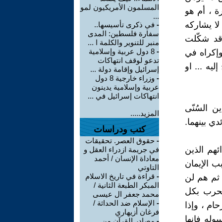
المسلمون الأمريكيون لمو
ة ، أم هو
...
لا يشاركه
-
في ذكرى تأسيسها..
سفارة فلسطين: المدى
 قد شكّلت
منبر للتنوير والكلمة ا ...
-
8 دول عربية وإسلامية
وإكراه في
تدعو لوقف انتهاكات
يه ... او
إسرائيل وإقامة دولة ...
-
وزراء خارجية 8 دول
عربية وإسلامية يدينون
انتهاكات إسرائيل في ...
 السُنّى
المزيد.....
ي بينهما.
كتب ودراسات
-
حقوق العصر. تحقيقات
ئهم الذين
في جريمة ازدراء العقل و
معاداة الإنسان / أحمد
ب الإيمان
التاوتي
-
قراءة في تاريخ الاسلام
 ثم هم لن
المبكر الطبعة الثانية /
لحرب بكل
محمد جعفر ال عيسى
-
الإسلام ضد الحداثة /
حام ، وإذا
فرغان أزيهاري
وله فإنها
-
مصادر القرآن من