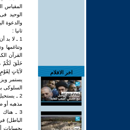
المقياس ال
الوحيد فى
والدعوة الي
ثانيا :
1 ـ لا بد
وتناغمها و
القرآن الكر
خَلَقَ لَكُمْ مِ
اخر الافلام
يستمر ويزد
السلوكى بم
2 ـ يستح
مذهبه أو ط
3 ـ هناك 
الباطل) في
بحسابات أخ