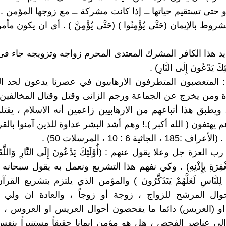
و حتى تستقيم حياتها ــ إذا كانت مشركة ــ مع زوجها المؤمن . 
وط بالإيمان (حَتَّى يُؤْمِنُوا ) (حَتَّى يُؤْمِنَّ ) . أى ان يكون م
: تحديد هذا الكافر المشرك المعتدى المحرم زواجه وتزويجه جاء ف
ِكَ يَدْعُونَ إِلَى النَّارِ) .
 / 2 / 1 : المتعصبون المتطرفون الارهابيون في عصرنا يدعون لحد 
ة ومن يخرج عن الجماعة ورجم الزانى وقتل وقتال المخالفين
يطبق هذا أتباعهم من الارهابيين زاعمين أنه الاسلام ، يقتلون
 يهتفون ( الله أكبر ).! وهم أشد البشر عداوة للذين آمنوا بالق
 الجاثية 6 : 10 ، المرسلات 50) .
 2 / 2 : رب العزة جل وعلا يقول عنهم : (أُوْلَئِكَ يَدْعُونَ إِلَى النَّارِ وَاللَّهُ
َالْمَغْفِرَةِ بِإِذْنِهِ) . وكي نفهم هذا التشريع ونعمل به يقول سبحانه
يَاتِهِ لِلنَّاسِ لَعَلَّهُمْ يَتَذَكَّرُونَ ) والمؤمن الذي يلتزم بتشريع ال
ال المرشح للزواج ، زوجة أو زوجاً ، والعادة ان ولي ام
او (العريس) دائما ما يفحصون أحوال العريس او العروس ، 
ى عناصر الفحص ، هل هو مؤمن إيمانا حقيقاً مستنيراً بنف