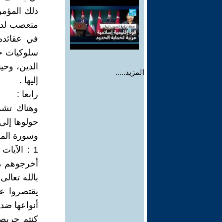
ذلك المؤمن
متعصب لدين
في عقائده 
سلوكيات حي
الدين، وحين
المزيد.....
إليها .
رابعا :
وهناك تشر
حولوها إلى 
وسورة المم
1 : الآيا
أخرجوهم من
بالله تعالى
يقتصروا ع
أنواعها ضد 
كنتم حريصي