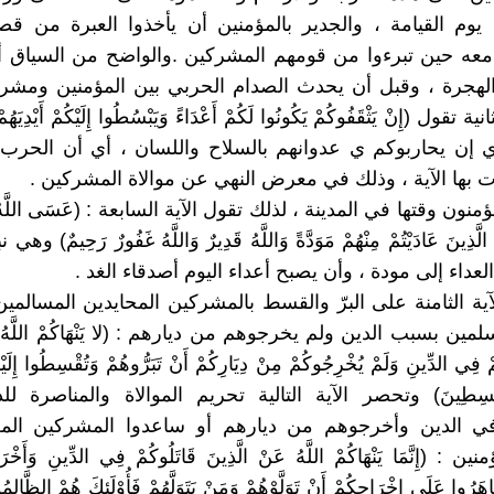
يوم القيامة ، والجدير بالمؤمنين أن يأخذوا العبرة من قص
معه حين تبرءوا من قومهم المشركين .والواضح من السياق أ
الهجرة ، وقبل أن يحدث الصدام الحربي بين المؤمنين ومشر
ة تقول (إِنْ يَثْقَفُوكُمْ يَكُونُوا لَكُمْ أَعْدَاءً وَيَبْسُطُوا إِلَيْكُمْ أَيْدِيَهُمْ و
 ) أي إن يحاربوكم ي عدوانهم بالسلاح واللسان ، أي أن الحر
ّأت بها الآية ، وذلك في معرض النهي عن موالاة المشركين .
ؤمنون وقتها في المدينة ، لذلك تقول الآية السابعة : (عَسَى اللَّهُ أَ
ْنَ الَّذِينَ عَادَيْتُمْ مِنْهُمْ مَوَدَّةً وَاللَّهُ قَدِيرٌ وَاللَّهُ غَفُورٌ رَحِيمٌ)
لعداء إلى مودة ، وأن يصبح أعداء اليوم أصدقاء الغد .
الآية الثامنة على البرّ والقسط بالمشركين المحايدين المسالمين
لمين بسبب الدين ولم يخرجوهم من ديارهم : (لا يَنْهَاكُمْ اللَّهُ عَن
مْ فِي الدِّينِ وَلَمْ يُخْرِجُوكُمْ مِنْ دِيَارِكُمْ أَنْ تَبَرُّوهُمْ وَتُقْسِطُوا إِلَيْهِم
مُقْسِطِينَ) وتحصر الآية التالية تحريم الموالاة والمناصرة لل
في الدين وأخرجوهم من ديارهم أو ساعدوا المشركين الم
 : (إِنَّمَا يَنْهَاكُمْ اللَّهُ عَنْ الَّذِينَ قَاتَلُوكُمْ فِي الدِّينِ وَأَخْر
اهَرُوا عَلَى إِخْرَاجِكُمْ أَنْ تَوَلَّوْهُمْ وَمَنْ يَتَوَلَّهُمْ فَأُوْلَئِكَ هُمْ الظَّ