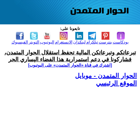
تابعونا على:
بودكاست
بنترست
تيلكرام
لينكدإن
الانستغرام
اليوتيوب
التويتر
الفيسبوك
تبرعاتكم وتبرعاتكن المالية تحفظ استقلال الحوار المتمدن،
فشاركونا في دعم استمرارية هذا الفضاء اليساري الحر
[اشترك في قناة ‫«الحوار المتمدن» على اليوتيوب]
الحوار المتمدن - موبايل
الموقع الرئيسي