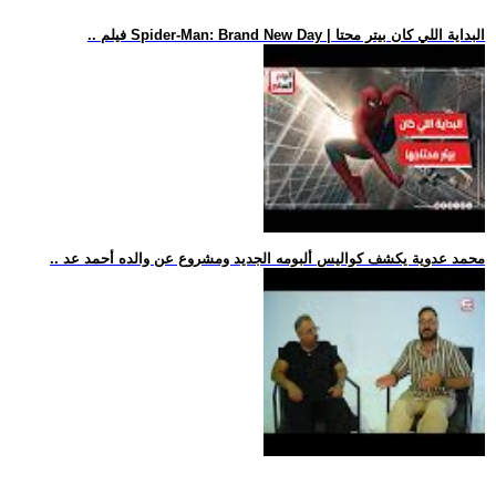
.. فيلم Spider-Man: Brand New Day | البداية اللي كان بيتر محتا
.. محمد عدوية يكشف كواليس ألبومه الجديد ومشروع عن والده أحمد عد