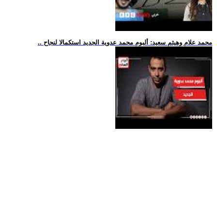
.. محمد علام وهيثم سعيد: ألبوم محمد عدوية الجديد استكمالا لنجاح