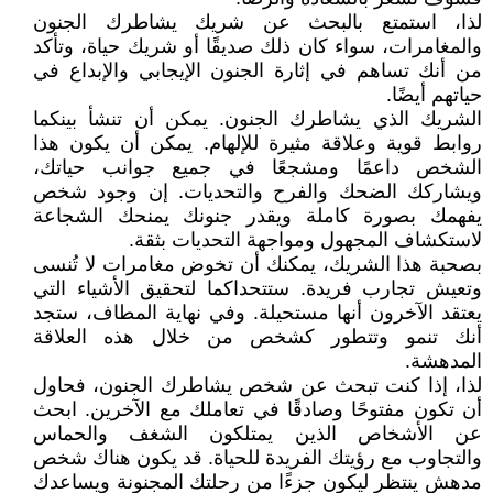
لذا، استمتع بالبحث عن شريك يشاطرك الجنون
والمغامرات، سواء كان ذلك صديقًا أو شريك حياة، وتأكد
من أنك تساهم في إثارة الجنون الإيجابي والإبداع في
حياتهم أيضًا.
الشريك الذي يشاطرك الجنون. يمكن أن تنشأ بينكما
روابط قوية وعلاقة مثيرة للإلهام. يمكن أن يكون هذا
الشخص داعمًا ومشجعًا في جميع جوانب حياتك،
ويشاركك الضحك والفرح والتحديات. إن وجود شخص
يفهمك بصورة كاملة ويقدر جنونك يمنحك الشجاعة
لاستكشاف المجهول ومواجهة التحديات بثقة.
بصحبة هذا الشريك، يمكنك أن تخوض مغامرات لا تُنسى
وتعيش تجارب فريدة. ستتحداكما لتحقيق الأشياء التي
يعتقد الآخرون أنها مستحيلة. وفي نهاية المطاف، ستجد
أنك تنمو وتتطور كشخص من خلال هذه العلاقة
المدهشة.
لذا، إذا كنت تبحث عن شخص يشاطرك الجنون، فحاول
أن تكون مفتوحًا وصادقًا في تعاملك مع الآخرين. ابحث
عن الأشخاص الذين يمتلكون الشغف والحماس
والتجاوب مع رؤيتك الفريدة للحياة. قد يكون هناك شخص
مدهش ينتظر ليكون جزءًا من رحلتك المجنونة ويساعدك