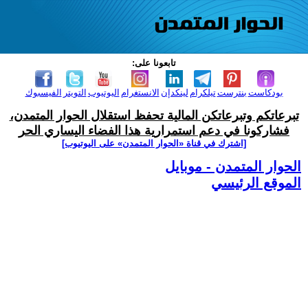
تابعونا على:
بودكاست
بنترست
تيلكرام
لينكدإن
الانستغرام
اليوتيوب
التويتر
الفيسبوك
تبرعاتكم وتبرعاتكن المالية تحفظ استقلال الحوار المتمدن،
فشاركونا في دعم استمرارية هذا الفضاء اليساري الحر
[اشترك في قناة ‫«الحوار المتمدن» على اليوتيوب]
الحوار المتمدن - موبايل
الموقع الرئيسي