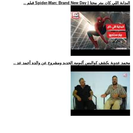
.. فيلم Spider-Man: Brand New Day | البداية اللي كان بيتر محتا
.. محمد عدوية يكشف كواليس ألبومه الجديد ومشروع عن والده أحمد عد