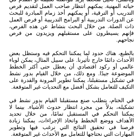
حياته المهنية. يمكنهم انتظار صاحب العمل لتقديم فرص
التدريب أو الترقية، أو يمكنهم أخذ زمام المبادرة للبحث
عن الدورات التدريبية أو البرامج التدريبية أو فرص العمل
ذات الصلة. من خلال البحث بنشاط عن هذه الفرص،
فإنهم يسيطرون على مستقبلهم ويزيدون من فرص
نجاحهم.
بالطبع، هناك حدود لما يمكننا التحكم فيه وستظل بعض
الأحداث دائمًا خارج تأثيرنا. على سبيل المثال، يمكن لوباء
عالمي أو ركود اقتصادي أن يعطل حتى أكثر الخطط
الموضوعة جيدًا. ومع ذلك، من خلال القيام بدور نشط
في تشكيل مستقبلنا، يمكننا تطوير المرونة والقدرة على
التكيف للتعامل بشكل أفضل مع التحديات غير المتوقعة.
في الختام، يتطلب صنع مستقبلنا القيام بدور نشط في
تشكيله، بدلاً من مجرد انتظار حدوث الأشياء. بينما لا
يمكننا التحكم في المستقبل تمامًا، من خلال تحديد
الأهداف ووضع الخطط واتخاذ الإجراءات، يمكننا زيادة
فرصنا في تحقيق النتائج التي نرغب فيها وتطوير
المهارات التي نحتاجها للتعامل مع الأحداث غير المتوقعة.