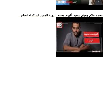
.. محمد علام وهيثم سعيد: ألبوم محمد عدوية الجديد استكمالا لنجاح