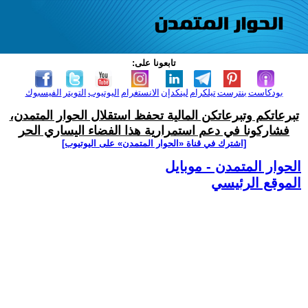
تابعونا على:
بودكاست
بنترست
تيلكرام
لينكدإن
الانستغرام
اليوتيوب
التويتر
الفيسبوك
تبرعاتكم وتبرعاتكن المالية تحفظ استقلال الحوار المتمدن،
فشاركونا في دعم استمرارية هذا الفضاء اليساري الحر
[اشترك في قناة ‫«الحوار المتمدن» على اليوتيوب]
الحوار المتمدن - موبايل
الموقع الرئيسي