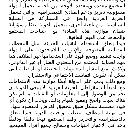
المجتمع معقدة ومتعددة الأوجه. من ناحية، تتحمل الدولة
مسؤولية تعزيز ودعم المبادئ الديمقراطية، والتي تشمل
الحرية الفردية والحق في المشاركة في العملية
السياسية. من ناحية أخرى، تتحمل الدولة أيضًا مسؤولية
ضمان موازنة هذه المبادئ مع احتياجات المجتمع
والحفاظ على القيم الثقافية.
فيما يتعلق باستخدام التقنيات الحديثة، مثل المحطات
الفضائية المفتوحة والإنترنت اللامحدود، على الدولة
واجب تنظيم ووضع قيود على استخدامها غير الملائم. هذا
مهم لحماية المجتمع من المحتوى الضار أو غير القانوني،
وكذلك لمنع انتشار المعلومات الخاطئة أو المضللة التي
يمكن أن تقوض التماسك الاجتماعي والاستقرار.
ومع ذلك، يجب على الدولة أيضًا موازنة هذه الاهتمامات
مع المبدأ الديمقراطي للحرية الفردية. لا ينبغي للدولة أن
تحد من الوصول إلى المعلومات أو التقنيات ما لم يكن
هناك سبب واضح ومقنع للقيام بذلك، ويجب أن تكون أي
قيود مصممة بشكل ضيق لتحقيق الغرض المقصود منها.
في نهاية المطاف، تتطلب واجبات الدولة فيما يتعلق
بالديمقراطية والتحرير وقيم المجتمع نهجًا دقيقًا ودقيقًا
يأخذ في الاعتبار احتياجات ومصالح جميع أفراد المجتمع.