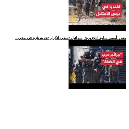
.. مقرر أممي سابق للجزيرة: إسرائيل تسعى لتكرار تجربة غزة في مخي