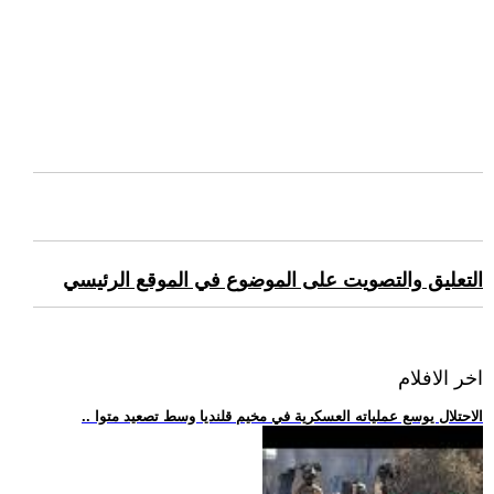
التعليق والتصويت على الموضوع في الموقع الرئيسي
اخر الافلام
.. الاحتلال يوسع عملياته العسكرية في مخيم قلنديا وسط تصعيد متوا