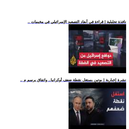
.. نافذة تحليلية | قراءة في أبعاد التصعيد الإسرائيلي في مخيمات
.. نشرة إخبارية | بوتين يستغل نقطة ضعف أوكرانيا.. واتفاق يرسم م