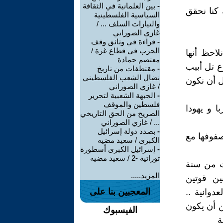
-
بين العلمانية في الثقافة
 كنا نحقق
السياسية الفلسطينية
والتيارات السلف ... /
غازي الصوراني
-
قراءة في وثائق وقف
الحرب في قطاع غزة /
 جولة أيار 2023 علينا أن نلاحظ أنها
معتصم حمادة
 تل أبيب
-
مقتطفات من تاريخ
نضال الشعب الفلسطيني
ل أن نكون
/ غازي الصوراني
-
الجبهة الشعبية لتحرير
فلسطين والموقف
ألف إسرائيلي عربا و يهودا
الصريح من الحق التاريخي
... / غازي الصوراني
-
بصدد دولة إسرائيل
صفوفها مع
الكبرى / سعيد مضيه
-
إسرائيل الكبرى أسطورة
توراتية -2 / سعيد مضيه
 1948 أو قل إن شئت من سنة
المزيد.....
ين قوتين
المعجبين بنا على
وانية ..
ن أن يكون
الفيسبوك
ة