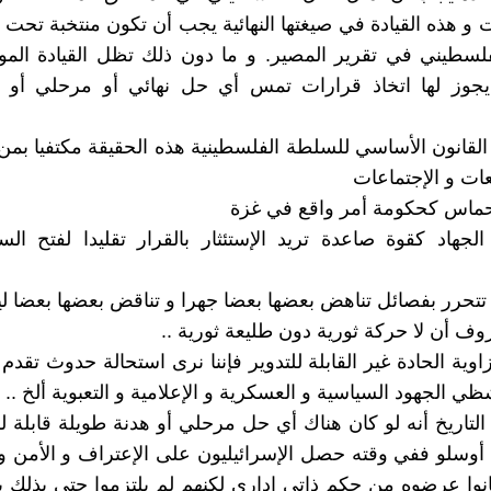
 و هذه القيادة في صيغتها النهائية يجب أن تكون منتخبة تحت
سطيني في تقرير المصير. و ما دون ذلك تظل القيادة الموح
ا يجوز لها اتخاذ قرارات تمس أي حل نهائي أو مرحلي أو "
القانون الأساسي للسلطة الفلسطينية هذه الحقيقة مكتفيا ب
ات و الإجتماعات
حماس كحكومة أمر واقع في غزة
الجهاد كقوة صاعدة تريد الإستئثار بالقرار تقليدا لفتح الس
تتحرر بفصائل تناهض بعضها بعضا جهرا و تناقض بعضها بعضا ليلا
وف أن لا حركة ثورية دون طليعة ثورية ..
اوية الحادة غير القابلة للتدوير فإننا نرى استحالة حدوث تقد
 الجهود السياسية و العسكرية و الإعلامية و التعبوية ألخ ..
نا التاريخ أنه لو كان هناك أي حل مرحلي أو هدنة طويلة قابلة ل
 أوسلو ففي وقته حصل الإسرائيليون على الإعتراف و الأمن و
انوا عرضوه من حكم ذاتي إداري لكنهم لم يلتزموا حتى بذلك ب