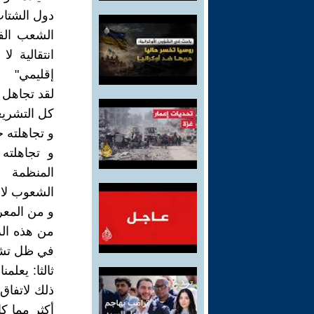
دول الشتات
الشعب الفل
انتقالية ل
إقليمي"
لقد تجاهل 
كل التشريع
و تجاهلته 
و تجاهلته 
المنظمة
الشعوب لا 
و من المعر
من هذه الز
في ظل تشظي
ثالثا: يعلم
ذلك لاتفاق
أكثر مما ك