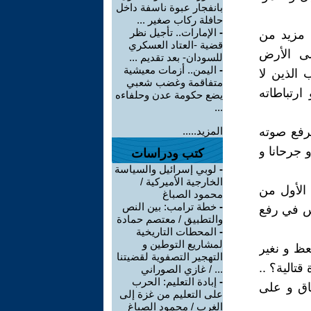
بانفجار عبوة ناسفة داخل
حافلة ركاب صغير ...
-
الإمارات.. تأجيل نظر
 مزيد من
قضية -العتاد العسكري
لى الأرض
للسودان- بعد تقديم ...
-
اليمن.. أزمات معيشية
الذين لا
متفاقمة وغضب شعبي
رتباطاته
يضع حكومة عدن وحلفاءه
...
رفع صوته
المزيد.....
 جرحانا و
كتب ودراسات
-
لوبي إسرائيل والسياسة
الخارجية الأميركية /
 الأول من
محمود الصباغ
-
خطة ترامب: بين النص
يس في رفع
والتطبيق / معتصم حمادة
-
المحطات التاريخية
لمشاريع التوطين و
عظ و نغير
التهجير التصفوية لقضيتنا
تالية؟ ..
... / غازي الصوراني
-
إبادة التعليم: الحرب
ق و على
على التعليم من غزة إلى
الغرب / محمود الصباغ