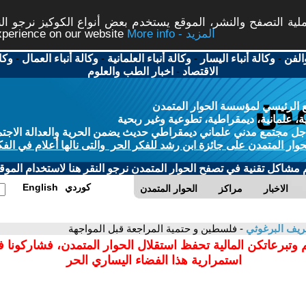
ة التصفح والنشر، الموقع يستخدم بعض أنواع الكوكيز نرجو النق
More info - المزيد
experience on our website
الفن
-
وكالة أنباء اليسار
-
وكالة أنباء العلمانية
-
وكالة أنباء العمال
-
وكا
الاقتصاد
-
اخبار الطب والعلوم
 الرئيسي لمؤسسة الحوار المتمدن
، علمانية، ديمقراطية، تطوعية وغير ربحية
ل مجتمع مدني علماني ديمقراطي حديث يضمن الحرية والعدالة الاجتم
حوار المتمدن على جائزة ابن رشد للفكر الحر والتى نالها أعلام في الفك
م مشاكل تقنية في تصفح الحوار المتمدن نرجو النقر هنا لاستخدام الموقع
كوردي
English
الاخبار
مراكز
الحوار المتمدن
ريف البرغوثي
- فلسطين و حتمية المراجعة قبل المواجهة
 وتبرعاتكن المالية تحفظ استقلال الحوار المتمدن، فشاركونا 
استمرارية هذا الفضاء اليساري الحر