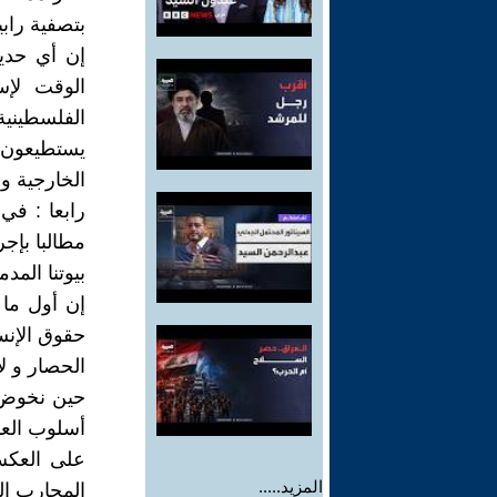
بتصفية راب
إن أي حدي
الوقت لإس
الفلسطيني
يستطيعون 
الخارجية و
رابعا : ف
مطالبا بإج
بيوتنا المد
إن أول ما 
حقوق الإنس
الحصار و ل
حين نخوض ع
أسلوب العم
على العكس
المزيد.....
المحارب الح