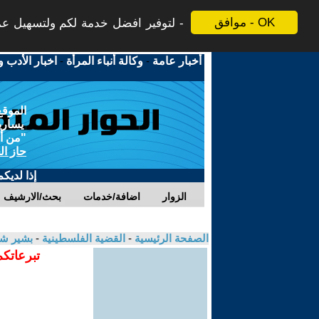
موافق - OK
لتوفير افضل خدمة لكم ولتسهيل عملي
أخبار عامة
-
وكالة أنباء المرأة
-
اخبار الأدب و
الموقع
يسارية
"من أج
حاز ال
إذا لديك
الزوار
اضافة/خدمات
بحث/الارشيف
الصفحة الرئيسية
-
القضية الفلسطينية
-
بشير ش
تبرعاتكم