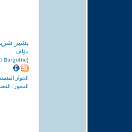
بشير شريف
مؤلف
(Bashir Sharif Bargothe)
الحوار المتمدن-العدد: 7609 - 23
المحور: القضي