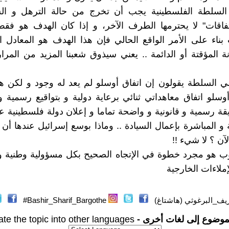
 السلطة الفلسطينية يجب أن تخرج من حالة الترهل و ا
تفاقات" لا يحترمها الطرف الآخر، و إذا كان الهدف هو فق
بناء على الأمر الواقع الحالي فإن هذا الهدف هو المعادل
ة المؤقتة أو الدائمة .. يعني سيذوق شعبنا المزيد من المرا
السلطة يقولون إن اتفاق أوسلو لم يعد له وجود و لكن هذا
 أوسلو اتفاق معاهداتي ثنائي برعاية دولية و بتواقيع رسمية و
يقة رسمية و قانونية و واضحة تماما و إعلان دولة فلسطينية 
 و المباشرة بإعمال السيادة .. وماذا بوسع إسرائيل عندها أن 
آن ؟ لا شيء !!
ب هو مجرد خطوة في الإتجاه الصحيح بكل مسؤولية وطنية و 
ملاءات الخارجية
ف_البرغوثي (هاشتاغ)
Bashir_Sharif_Bargothe#
موضوع إلى لغات أخرى -
ate the topic into other languages