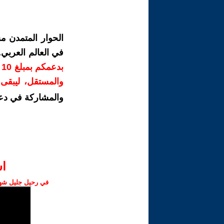
الحوار المتمدن م
في العالم العربي
ب
والمستقل، ليبقى ص
والمشاركة في دع
ا‫
في رحيل جليل شهبا