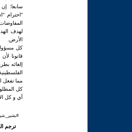
سابعا: إن
"احترام "ا
المفاوضات 
لهدف الهدن
الأرض.
كل مسؤولي 
قانونا لأن
إلغائه بطر
الفلسطينية
مما تفعل ال
كل المطلو
أي و كل الإ
#بشير_شري
ترجم ال