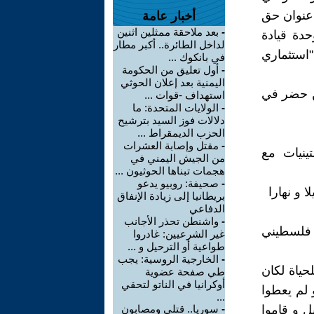
 عنوان حق
أخبار عامة
-
بعد ملاحقة ممثلين اثنين
دة قيادة
لداخل الطائرة.. أكبر مطار
استثماري
في بانكوك ...
-
أول تعليق من الحكومة
اليمنية بعد إعلان الحوثي
من حضر في
استهداف -قوات ...
-
الولايات المتحدة: ما
دلالات فوز السيد بترشيح
الحزب الديمقراط ...
-
مقتل وإصابة العشرات
تينيات مع
من الجيش اليمني في
هجمات تبناها الحوثيون ...
-
صحيفة: روبيو يدعو
 و نهارا
بريطانيا إلى زيادة الإنفاق
الدفاعي
-
واشنطن تحذر الأجانب
م فلسطيني
غير الشرعيين: غادروا
طواعية أو الترحيل و ...
-
الخارجية الروسية: يجب
لحياة لكان
طي صفحة عضوية
أوكرانيا في الناتو لتحقي
 لم يعطوا
...
ل و قاموا
-
سوريا.. قتلى ومصابون