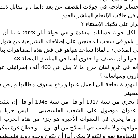
 خسائر فادحة في جولات القصف عن بعد دائما ، و مقابل ذلك
في حالات الإلتحام المباشر بالعدو
رار على تكتيك الإستثناء ؟
خامسا: إن لكل جولة حسابات معقدة و في
 ياهو في سحب المحتجين على إصلاحاته التشريعية من شوارع
إلى الملاجيء .. لماذا نساعد نتنياهو في فض هذه المظاهرات بد
يها و أن نضيف لها حقوق أهلنا في المناطق المحتلة 48
هل نسينا أنه في غزو لبنان خرج ما لا يقل عن 400 
رون وسياساته ؟
اليهودية بحاجة الى العمل عليها و رفع سقوف مطالبها و رص 
سطيني
سادسا : ما يجري من سنة 1917 أو قل من سنة
هو عدوان موصول على الشعب الفلسطيني .. ليس حربا ب
و ما يجري في السنوات الأخيرة هو جزء من هذه الحرب العد
واجهة و لا تناسب في السلاح من أي نوع .. و قطاع غزة يمك
للمقاومة نعم و لكنه لا يمكن أبدا أن يكون وحده دولة فلسطيني