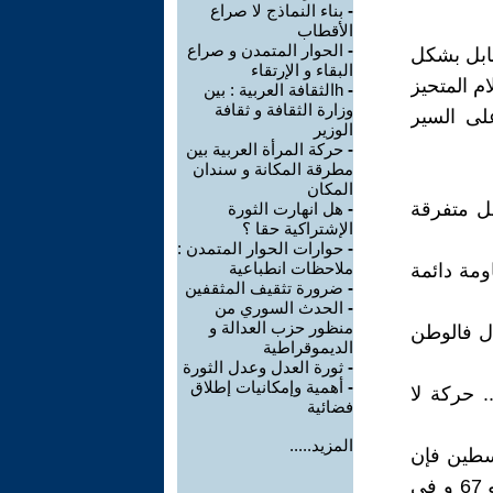
-
بناء النماذج لا صراع
الأقطاب
-
الحوار المتمدن و صراع
نابل بشكل
البقاء و الإرتقاء
م المتحيز
-
hالثقافة العربية : بين
وزارة الثقافة و ثقافة
لى السير
الوزير
-
حركة المرأة العربية بين
مطرقة المكانة و سندان
المكان
ل متفرقة
-
هل انهارت الثورة
الإشتراكية حقا ؟
-
حوارات الحوار المتمدن :
ملاحظات انطباعية
ومة دائمة
-
ضرورة تثقيف المثقفين
-
الحدث السوري من
منظور حزب العدالة و
ل فالوطن
الديموقراطية
-
ثورة العدل وعدل الثورة
-
أهمية وإمكانيات إطلاق
. حركة لا
فضائية
المزيد.....
لسطين فإن
القيادة الواحدة يجب أن تمثل الكل الفلسطيني في المناطق المحتلة 48 و 67 و في