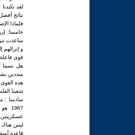
لقد تكبدنا
نتائج أفضل 
فلماذا الإص
ساعدت نتن
و إنزالهم 
قوى فاعلة ف
منددين بشا
هذه القوى 
شعبنا الفل
1967 
عسكريتين 
ليس هناك م
قاعدة آمنة 