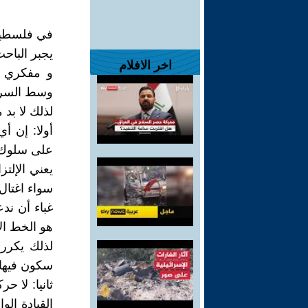
في فلسطين 
يجبر الباحث
اخر الافلام
و مفكري ال
وسط السرا
لذلك لا ب
أولا: إن 
على سلوك ه
يعني الإلت
سواء اغتال
غباء أن ند
هو الخط الأ
لذلك يكرر 
سكون فيها 
ثانيا: لا 