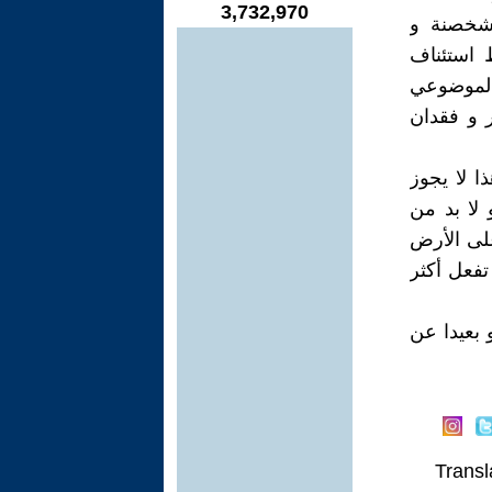
3,732,970
لشخصنة و
ط استئناف
 الموضوعي
ر و فقدان
 لا يجوز
 لا بد من
على الأرض
تفعل أكثر
بعيدا عن
Transl