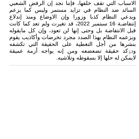
الاسباب التي تقف خلفها، فإننا نجد إن الرفض الشعبي
السائد ضد النظام في تزايد مستمر وليس کما يزعم
ويدعي النظام کذبا وزورا وإن الاوضاع ومنذ إندلاع
إنتفاضـة 16 سبتمبر 2022، قد تغيرت ولم تعد کما کانت
قبل الانتفاضة بل وحتى إنها لن تعود، وإن کل مايقوله
ويزعمه النظام بهذا الصدد مجرد تخرصات وأکاذيب يقوم
بنشرها من أجل التغطية على الحقيقة التي تکشفه
وتٶکد حقيقة تضعضعه ومن إنه يواجه أزمة عميقة
لايمکن له حلها إلا بسقوطه وتلاشيه.