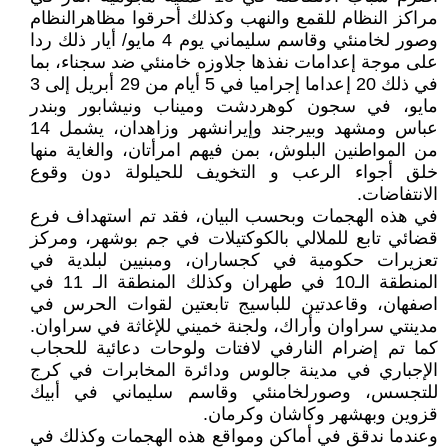
مراكز النظام للقمع والنهب وكذلك أحرقوا مظاهرالنظام
وصور لخامنئي وقاسم سليماني يوم 4 مايو/ أيار ذلك ردا
على موجة إعدامات نفذها جلاوزه خامنئي ضد سجناء، بما
في ذلك 20 إعداما إجراميا في 5 أيام من 29 أبريل إلى 3
مايو، في سجون كوهردشت وميناب ونيشابور وبندر
عباس ومشهد وبيرجند وإيرانشهر وزاهدان، يشمل 14
من المواطنين البلوش، بمن فيهم امرأتان، والغاية منها
خلق أجواء الرعب و التخويف للحيلولة دون وقوع
الانتفاضات.
في هذه الهجمات وبحسب البيان، فقد تم استهداف فرع
قضائي تابع للملالي بالکوکتيلات في جم بوشهر، ومركز
تعزيرات حكومية في كجساران، ومبنيين لبلدية في
المنطقة الـ10 في طهران وكذلك المنطقة الـ 11 في
اصفهان، وقاعدتين للباسيج تابعتين لقوات الحرس في
مدينتي سراوان وأراك، ولجنة خميني للإغاثة في سراوان.
كما تم إضرام النارفي لافتات ولوحات دعائية للحجاب
الإجباري في مدينة جالوس ودائرة المخابرات في كرج
للتجسس، وصورلخامنئي وقاسم سليماني في أبيك
قزوين وبهشهر وكاشان وكرمان.
وعندما ندقق في أماکن ومواقع هذه الهجمات وکذلك في