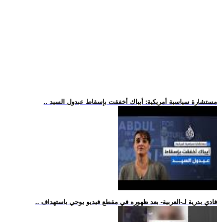
.. مستشارة سياسية أمريكية: أيباك أخفقت بإسقاط عبدول السيد
.. فادي بدرية لـ-العربية- بعد ظهوره في مقطع فيديو يوحي باستهداف