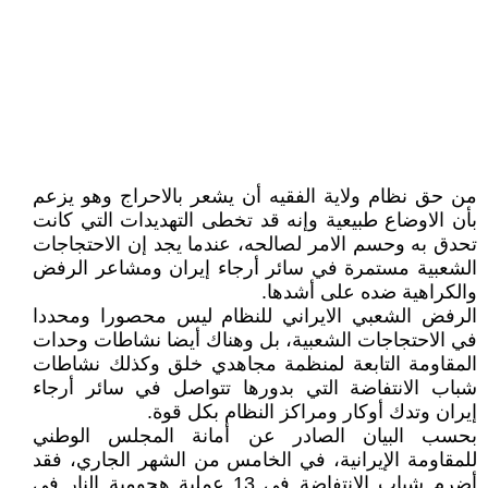
من حق نظام ولاية الفقيه أن يشعر بالاحراج وهو يزعم
بأن الاوضاع طبيعية وإنه قد تخطى التهديدات التي کانت
تحدق به وحسم الامر لصالحه، عندما يجد إن الاحتجاجات
الشعبية مستمرة في سائر أرجاء إيران ومشاعر الرفض
والکراهية ضده على أشدها.
الرفض الشعبي الايراني للنظام ليس محصورا ومحددا
في الاحتجاجات الشعبية، بل وهناك أيضا نشاطات وحدات
المقاومة التابعة لمنظمة مجاهدي خلق وکذلك نشاطات
شباب الانتفاضة التي بدورها تتواصل في سائر أرجاء
إيران وتدك أوکار ومراکز النظام بکل قوة.
بحسب البيان الصادر عن أمانة المجلس الوطني
للمقاومة الإيرانية، في الخامس من الشهر الجاري، فقد
أضرم شباب الانتفاضة في 13 عملية هجومية النار في