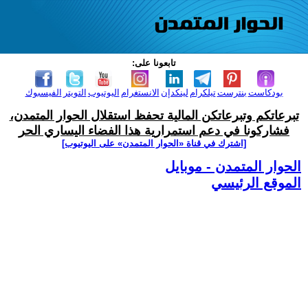
تابعونا على:
بودكاست
بنترست
تيلكرام
لينكدإن
الانستغرام
اليوتيوب
التويتر
الفيسبوك
تبرعاتكم وتبرعاتكن المالية تحفظ استقلال الحوار المتمدن،
فشاركونا في دعم استمرارية هذا الفضاء اليساري الحر
[اشترك في قناة ‫«الحوار المتمدن» على اليوتيوب]
الحوار المتمدن - موبايل
الموقع الرئيسي