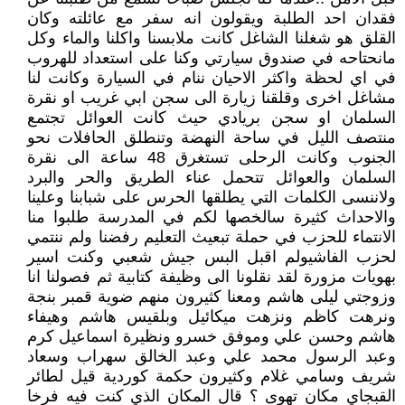
فقدان احد الطلبة ويقولون انه سفر مع عائلته وكان
القلق هو شغلنا الشاغل كانت ملابسنا واكلنا والماء وكل
مانحتاحه في صندوق سيارتي وكنا على استعداد للهروب
في اي لحظة واكثر الاحيان ننام في السيارة وكانت لنا
مشاغل اخرى وقلقنا زيارة الى سجن ابي غريب او نقرة
السلمان او سجن بريادي حيث كانت العوائل تجتمع
منتصف الليل في ساحة النهضة وتنطلق الحافلات نحو
الجنوب وكانت الرحلى تستغرق 48 ساعة الى نقرة
السلمان والعوائل تتحمل عناء الطريق والحر والبرد
ولاننسى الكلمات التي يطلقها الحرس على شبابنا وعلينا
والاحداث كثيرة سالخصها لكم في المدرسة طلبوا منا
الانتماء للحزب في حملة تبعيث التعليم رفضنا ولم ننتمي
لحزب الفاشيولم اقبل البس جيش شعبي وكنت اسير
بهويات مزورة لقد نقلونا الى وظيفة كتابية ثم فصولنا انا
وزوجتي ليلى هاشم ومعنا كثيرون منهم ضوية قمبر بنجة
ونرهت كاظم ونزهت ميكائيل وبلقيس هاشم وهيفاء
هاشم وحسن علي وموفق خسرو ونظيرة اسماعيل كرم
وعبد الرسول محمد علي وعبد الخالق سهراب وسعاد
شريف وسامي غلام وكثيرون حكمة كوردية قيل لطائر
القبجاي مكان تهوى ؟ قال المكان الذي كنت فيه فرخا