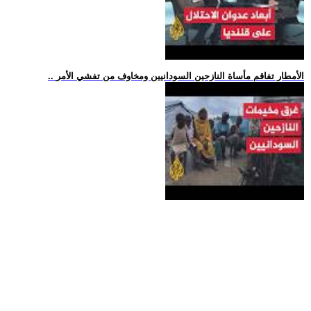
.. الأمطار تفاقم مأساة النازحين السودانيين ومخاوف من تفشي الأمر