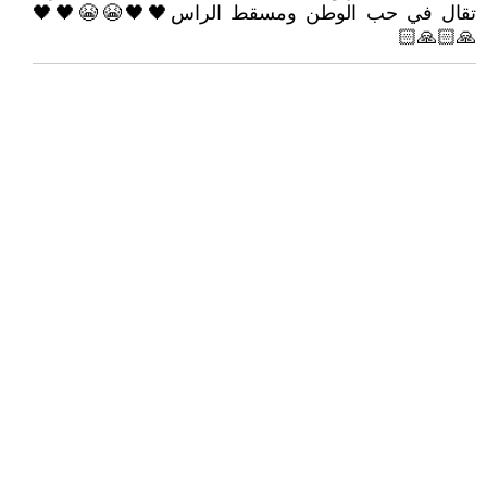
تقال في حب الوطن ومسقط الراس🖤🖤😭😭🖤🖤
🙏🏻🙏🏻