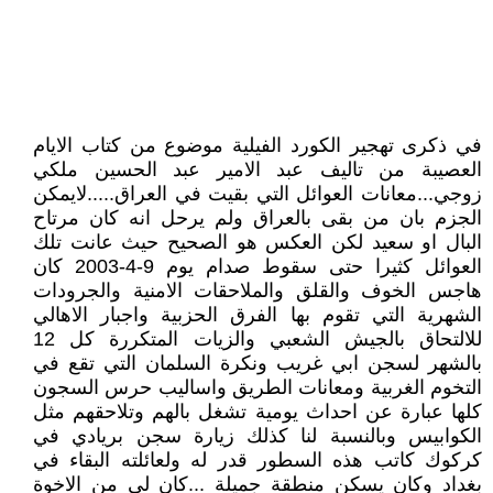
في ذكرى تهجير الكورد الفيلية موضوع من كتاب الايام
العصيبة من تاليف عبد الامير عبد الحسين ملكي
زوجي...معانات العوائل التي بقيت في العراق.....لايمكن
الجزم بان من بقى بالعراق ولم يرحل انه كان مرتاح
البال او سعيد لكن العكس هو الصحيح حيث عانت تلك
العوائل كثيرا حتى سقوط صدام يوم 9-4-2003 كان
هاجس الخوف والقلق والملاحقات الامنية والجرودات
الشهرية التي تقوم بها الفرق الحزبية واجبار الاهالي
للالتحاق بالجيش الشعبي والزيات المتكررة كل 12
بالشهر لسجن ابي غريب ونكرة السلمان التي تقع في
التخوم الغربية ومعانات الطريق واساليب حرس السجون
كلها عبارة عن احداث يومية تشغل بالهم وتلاحقهم مثل
الكوابيس وبالنسبة لنا كذلك زيارة سجن بريادي في
كركوك كاتب هذه السطور قدر له ولعائلته البقاء في
بغداد وكان يسكن منطقة جميلة ...كان لي من الاخوة