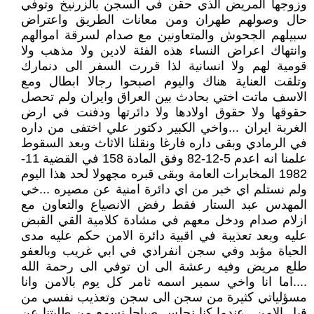
وزوجها المريض الذي حقن في السجن بالزرنيخ وتوفي
حال وصولهم طهران ومن معانات الطريق واعتراض
سبيلهم الجحوش والمتعاونين مع صدام لسرقة اموالهم
وانتهاك اعراض النساء هذه الفئة لادين ولا مذهب ولا
قومية لهم ولا انسانية لذا قررت السفر الى دنمارك
وتلقت العناية هناك واليوم اصبحوا رجالا ابطال ومع
الاسف ماتت اختي بحادث بين العراق وايران ولم تحصل
حقوقها ولا حقوق اولادها ولا دائرتها ودفنت في ارض
الغربة ايران ...واخي الكبير دكتور علي اختفى من داره
في الرمادي وبقى داره فارغا ونقلنا الاثاث وبعد السقوط
علمنا انه اعدم 5-12-82 وفق المادة 158 في القضية 11-
1982 المخابرات العامة وبقى قبره مجهولا لحد هذا اليوم
ولم نستلم اي خبر من اي دائرة امنية عن مصيره ...خي
المهدس عبد الستار فقط رفض الانصياع والتعاون مع
ازلام صدام ودخل معهم في مشادة كلامية القي القبض
عليه وبعد تعذيبة في اقبية دائرة الامن حكم عليه مدى
الحياة مؤبد وفي سجن انفرادي في ابي غريب وبالعفو
طلع مريض وفيه رعشة الى ان توفي الى رحمة الله
....اما انا واخي سمير اسمه ثامر كل يوم بالامن وانا
مسؤلياتي كثيرة من سجن الى سجن وتعذيب نفسي من
قبل الامن ..عندما كنا نجلس صباحا نسمع من طلبتنا عن