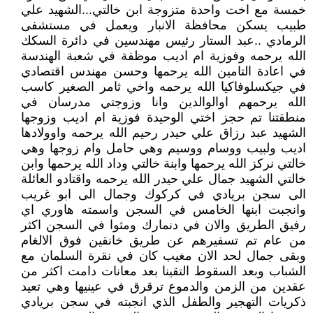
خمسة مع اخت واحدة متزوجة ابن خالتي...الشهيد علي
طبيب يسكن محافظة الانبار ويعمل في مستشفى
الرمادي ..عبد الستار رئيس مهندسين في دائرة السكك
الله يرحمه وفوزية ام اديب موظفة في شعبة الهندسة
في اعادة التامين الله يرحمها وحسن مهندس اقتصادي
في جيكسلوفاكيا الله يرحمه واخي ثامر الصغير كاسب
الله يرحمهم اوالوالدين وانا وزوجتي مدرسان في
منطقتنا تم حجز اختي الوحيدة فوزية ام اديب وزوجها
الشهيد عبد رزاق علي حيدر رحيم الله يرحمه واوولادها
اديب ولبيب ووسام ووسيم وهي حامل وام زوجها وهي
خالتي نركز الله يرحمها وابنة خالتي وداد الله يرحمها وابن
خالتي الشهيد جمال علي حيدر الله يرحمه واقتادو العائلة
الى سجن بريادي في كركوك وجمال الى ابو غريب
وانجبت ابنها الخامس في السجن واسمته هاوري اي
رفيق الطريق والان في دنمارك ومثوا في السجن اكثر
من عام تم تسفيرهم عن طريق خانقين فوق الالغام
وبقى جمال لحد الان مغيب كان في نقرة السلمان مع
الشباب وبعد السقوط التقينا بعد معانات دامت اكثر من
عقدين من الزمن والدموع ترقرق في عينيها وهي تعيد
ذكريات التهجير والطفل الذي انجبته في سجن بريادي