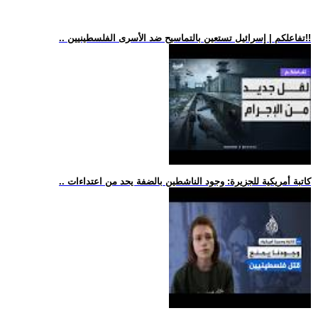
.. تفاعلكم | إسرائيل تستعين بالتماسيح ضد الأسرى الفلسطينيين!!
.. كاتبة أمريكية للجزيرة: وجود الناشطين بالضفة يحد من اعتداءات