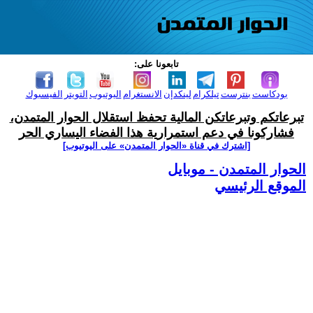
تابعونا على:
بودكاست
بنترست
تيلكرام
لينكدإن
الانستغرام
اليوتيوب
التويتر
الفيسبوك
تبرعاتكم وتبرعاتكن المالية تحفظ استقلال الحوار المتمدن،
فشاركونا في دعم استمرارية هذا الفضاء اليساري الحر
[اشترك في قناة ‫«الحوار المتمدن» على اليوتيوب]
الحوار المتمدن - موبايل
الموقع الرئيسي