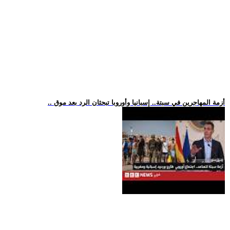
.. أزمة المهاجرين في سبتة.. إسبانيا وأوروبا تبحثان الرد بعد موق