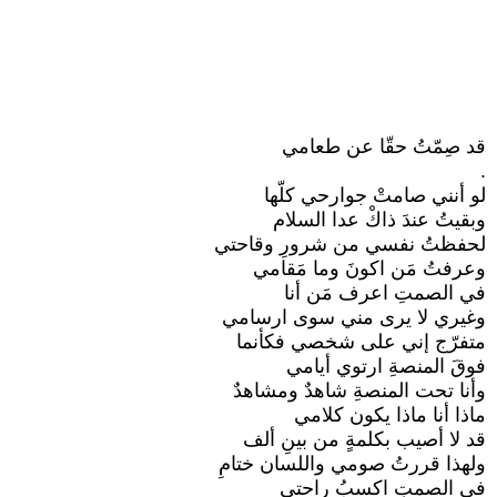
قد صِمّتُ حقّا عن طعامي
.
لو أنني صامتْ جوارحي كلّها
وبقيتُ عندَ ذاكْ عدا السلام
لحفظتُ نفسي من شرورِ وقاحتي
وعرفتُ مَن اكونَ وما مَقامي
في الصمتِ اعرف مَن أنا
وغيري لا يرى مني سوى ارسامي
متفرّج إني على شخصي فكأنما
فوقَ المنصةِ ارتوي أيامي
وأنا تحت المنصةِ شاهدٌ ومشاهدٌ
ماذا أنا ماذا يكون كلامي
قد لا أصيب بكلمةٍ من بينِ ألف
ولهذا قررتُ صومي واللسان ختامِ
في الصمتِ اكسبُ راحتي