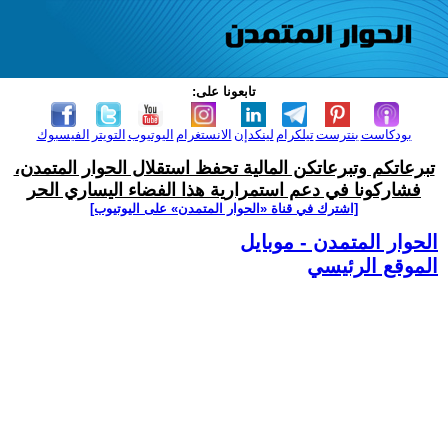
تابعونا على:
بودكاست
بنترست
تيلكرام
لينكدإن
الانستغرام
اليوتيوب
التويتر
الفيسبوك
تبرعاتكم وتبرعاتكن المالية تحفظ استقلال الحوار المتمدن،
فشاركونا في دعم استمرارية هذا الفضاء اليساري الحر
[اشترك في قناة ‫«الحوار المتمدن» على اليوتيوب]
الحوار المتمدن - موبايل
الموقع الرئيسي