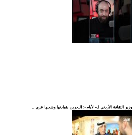
.. وزير الثقافة الأردني لـ«الأيام»: البحرين بقيادتها وشعبها عزي