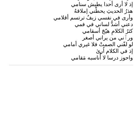
إذ لا أرى أحدا يطيش سنامي
هذرُ الحديثِ يحطّني إملاقهُ
وأرى في نفسي زيفٌ ترتسم أقلامي
دعني أشدُّ لساني في فمي
كثرُ الكلامِ هيّجَ أسقامي
ورٱني من يراني أصغر
لو لفّني الصمتْ فلا غيري أمامي
إذ في الكلام اُرىٰ
واحوز درسا لا أُناسبه مَقامي