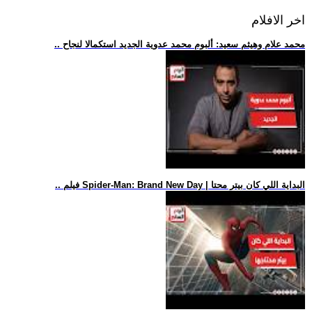
اخر الافلام
.. محمد علام وهيثم سعيد: ألبوم محمد عدوية الجديد استكمالا لنجاح
.. فيلم Spider-Man: Brand New Day | البداية اللي كان بيتر محتا