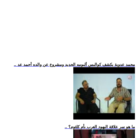
.. محمد عدوية يكشف كواليس ألبومه الجديد ومشروع عن والده أحمد عد
.. ما هو سر علاقة اليهود العرب بأم كلثوم؟