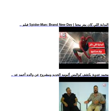
.. فيلم Spider-Man: Brand New Day | البداية اللي كان بيتر محتا
.. محمد عدوية يكشف كواليس ألبومه الجديد ومشروع عن والده أحمد عد