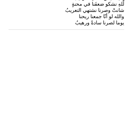
لّلهِ نشكو ضعفَنا في محنةٍ
شانتْ وصرنا نشتهي التعريبُ
والله لو أنّا جمعنا ريحنا
يوما لصرنا سادةً ورهيبُ