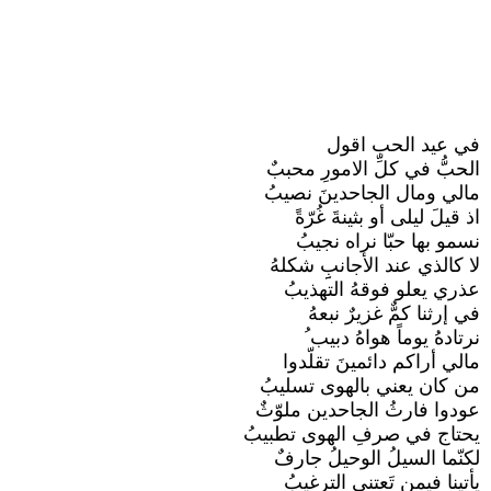
في عيد الحب اقول
الحبُّ في كلِّ الامورِ محببٌ
مالي ومال الجاحدينَ نصيبُ
اذ قيلَ ليلى أو بثينةَ غُرّةً
نسمو بها حبّا نراه نجيبُ
لا كالذي عند الأجانبِِ شكلهُ
عذري يعلو فوقهُ التهذيبُ
في إرثنا كمٌّ غزيرٌ نبعهُ
نرتادهُ يوماً هواهُ دبيب ُ
مالي أراكم دائمينَ تقلّدوا
من كان يعني بالهوى تسليبُ
عودوا فارثُ الجاحدين ملوّثٌ
يحتاج في صرفِ الهوى تطبيبُ
لكنّما السيلُ الوحيلُ جارفٌ
يأتينا فيمن تَعتني الترغيبُ