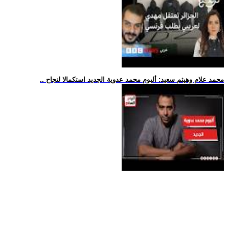
.. محمد علام وهيثم سعيد: ألبوم محمد عدوية الجديد استكمالا لنجاح