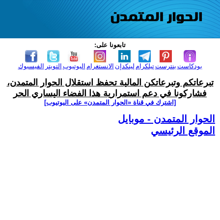
تابعونا على:
بودكاست
بنترست
تيلكرام
لينكدإن
الانستغرام
اليوتيوب
التويتر
الفيسبوك
تبرعاتكم وتبرعاتكن المالية تحفظ استقلال الحوار المتمدن،
فشاركونا في دعم استمرارية هذا الفضاء اليساري الحر
[اشترك في قناة ‫«الحوار المتمدن» على اليوتيوب]
الحوار المتمدن - موبايل
الموقع الرئيسي