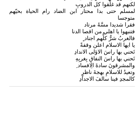
لكنهم قد غلًّقوا كل الدروبِ
لمسلم حتى بدا محتار ابن الضاد رام الحياة بحيّهم
متوجسا
فقرا شديدا مسَّهُ مرتاد
فتنبهوا يا اهلي من اقصا الدنا
فالغربُ شرٌّ كلُّهم اجناد ٍ
يا ايها الاسلام اعلن وقفةً
تَحني بها راسَ الاؤلى الاندادِ
تَحني بها راسَ النفاقِ بِغربِهِ
والمشرقونَ سادةَ الِافساد ِ
وتعيدُ للاسلامِ بهجةَ ناظرٍ
كالمجدِ فينا سالفَ الاجدادِ