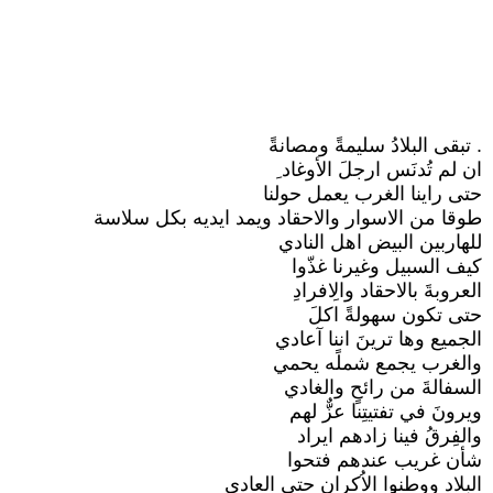
. تبقى البلادُ سليمةً ومصانةً
ان لم تُدنَس ارجلَ الأوغاد ِ
حتى راينا الغرب يعمل حولنا
طوقا من الاسوار والاحقاد ويمد ايديه بكل سلاسة
للهاربين البيض اهل النادي
كيف السبيل وغيرنا غذّوا
العروبةَ بالاحقاد والِافرادِ
حتى تكون سهولةً اكلَ
الجميع وها ترينَ اننا آعادي
والغرب يجمع شملًه يحمي
السفالةَ من رائحٍ والغادي
ويرونَ في تفتيتِنا عزٌّ لهم
والفِرقُ فينا زادهم ايراد
شأن غريب عندهم فتحوا
البلاد ووطنوا الاُكران حتى العادي