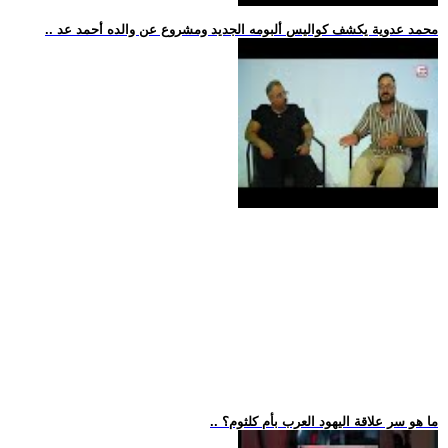
.. محمد عدوية يكشف كواليس ألبومه الجديد ومشروع عن والده أحمد عد
.. ما هو سر علاقة اليهود العرب بأم كلثوم؟