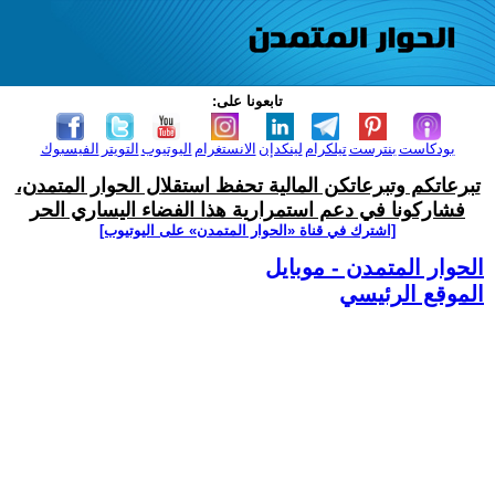
تابعونا على:
بودكاست
بنترست
تيلكرام
لينكدإن
الانستغرام
اليوتيوب
التويتر
الفيسبوك
تبرعاتكم وتبرعاتكن المالية تحفظ استقلال الحوار المتمدن،
فشاركونا في دعم استمرارية هذا الفضاء اليساري الحر
[اشترك في قناة ‫«الحوار المتمدن» على اليوتيوب]
الحوار المتمدن - موبايل
الموقع الرئيسي