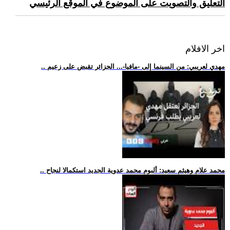
التعليق والتصويت على الموضوع في الموقع الرئيسي
اخر الافلام
.. مهدي لعريبي: من السينما إلى -مافيا-... الجزائر تقبض على زعيم
.. محمد علام وهيثم سعيد: ألبوم محمد عدوية الجديد استكمالا لنجاح