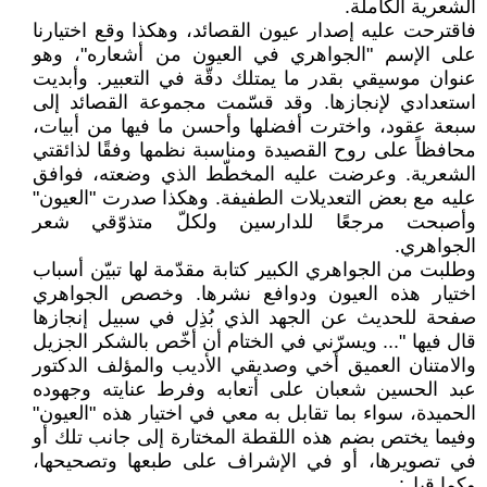
الشعرية الكاملة.
فاقترحت عليه إصدار عيون القصائد، وهكذا وقع اختيارنا
على الإسم "الجواهري في العيون من أشعاره"، وهو
عنوان موسيقي بقدر ما يمتلك دقّة في التعبير. وأبديت
استعدادي لإنجازها. وقد قسّمت مجموعة القصائد إلى
سبعة عقود، واخترت أفضلها وأحسن ما فيها من أبيات،
محافظاً على روح القصيدة ومناسبة نظمها وفقًا لذائقتي
الشعرية. وعرضت عليه المخطّط الذي وضعته، فوافق
عليه مع بعض التعديلات الطفيفة. وهكذا صدرت "العيون"
وأصبحت مرجعًا للدارسين ولكلّ متذوّقي شعر
الجواهري.
وطلبت من الجواهري الكبير كتابة مقدّمة لها تبيّن أسباب
اختيار هذه العيون ودوافع نشرها. وخصص الجواهري
صفحة للحديث عن الجهد الذي بُذِل في سبيل إنجازها
قال فيها "... ويسرّني في الختام أن أخّص بالشكر الجزيل
والامتنان العميق أخي وصديقي الأديب والمؤلف الدكتور
عبد الحسين شعبان على أتعابه وفرط عنايته وجهوده
الحميدة، سواء بما تقابل به معي في اختيار هذه "العيون"
وفيما يختص بضم هذه اللقطة المختارة إلى جانب تلك أو
في تصويرها، أو في الإشراف على طبعها وتصحيحها،
وكما قيل: