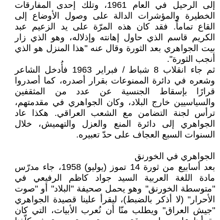
إلى الرحيل في العام 1961، وتلك إحدى المفارقات
الخطيرة والمؤشرات الدالة على وصول الأوضاع إلى
القاع تماماً. فقد كان هذه المرّة على يد الزعيم عبد
الكريم قاسم الذي حاول إهانته وإذلاله، وهو الذي زار
بيت الجواهري بعد الثورة وقال عنه "هذا المنزل هو الذي
أنجب الثورة".
ثم جاء انقلاب 8 شباط / فبراير 1963 فأُدخل الشاعر
وشعره في دائرة الممنوعات بقرار أصدره، كما أصدروا
قرارًا بإسقاط الجنسية عن عدد من المثقفين
والسياسيين خارج البلاد، وكان الجواهري في مقدمتهم،
ترأس لجنة التضامن مع الشعب العراقي. هكذا عاد
الجواهري إلى دائرة المنع والعزل والتهميش، خلال
السنوات السبع العجاف على حدّ تعبيره.
الجواهري في الخورنق
بعد أسابيع من ثورة 14 تموز (يوليو) 1958، جاء مدرّس
مادة اللغة العربية السيد جواد كاظم الرفيعي في
"متوسطة الخورنق" وهو يحمل صحيفة "البلاد" أو "صوت
الأحرار" (لا أذكر بالضبط)، ليقرأ علينا قصيدة الجواهري
"جيش العراق" ويطلب منّا أن نُعرب الأبيات، التي كان