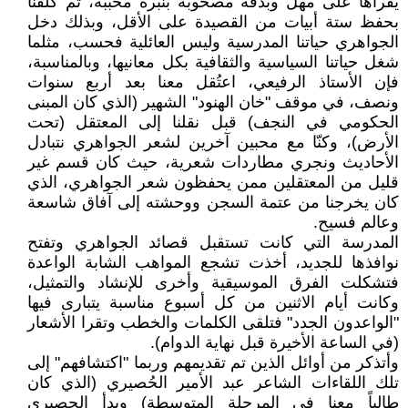
يقرأها على مهل وبدقة مصحوبة بنبرة محببة، ثم كلّفنا
بحفظ ستة أبيات من القصيدة على الأقل، وبذلك دخل
الجواهري حياتنا المدرسية وليس العائلية فحسب، مثلما
شغل حياتنا السياسية والثقافية بكل معانيها، وبالمناسبة،
فإن الأستاذ الرفيعي، اعتُقل معنا بعد أربع سنوات
ونصف، في موقف "خان الهنود" الشهير (الذي كان المبنى
الحكومي في النجف) قبل نقلنا إلى المعتقل (تحت
الأرض)، وكنّا مع محبين آخرين لشعر الجواهري نتبادل
الأحاديث ونجري مطاردات شعرية، حيث كان قسم غير
قليل من المعتقلين ممن يحفظون شعر الجواهري، الذي
كان يخرجنا من عتمة السجن ووحشته إلى آفاق شاسعة
وعالم فسيح.
المدرسة التي كانت تستقبل قصائد الجواهري وتفتح
نوافذها للجديد، أخذت تشجع المواهب الشابة الواعدة
فتشكلت الفرق الموسيقية وأخرى للإنشاد والتمثيل،
وكانت أيام الاثنين من كل أسبوع مناسبة يتبارى فيها
"الواعدون الجدد" فتلقى الكلمات والخطب وتقرا الأشعار
(في الساعة الأخيرة قبل نهاية الدوام).
وأتذكر من أوائل الذين تم تقديمهم وربما "اكتشافهم" إلى
تلك اللقاءات الشاعر عبد الأمير الحُصيري (الذي كان
طالباً معنا في المرحلة المتوسطة) وبدأ الحصيري