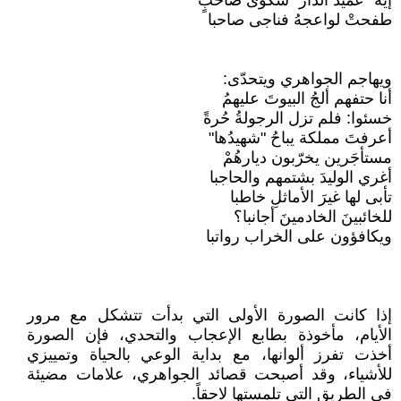
إيه "عميد الدار" شكوى صاحبٍ
طفحتْ لواعجهُ فناجى صاحبا
ويهاجم الجواهري ويتحدّى:
أنا حتفهم ألجُ البيوتَ عليهمُ
خسئوا: فلم تزل الرجولةُ حُرةً
أعرفتَ مملكة يباحُ "شهيدُها"
مستأجَرين يخرّبون ديارهُمْ
أغري الوليدَ بشتمهم والحاجبا
تأبى لها غيرَ الأماثلِ خاطبا
للخائبينَ الخادمينَ أجانبا؟
ويكافؤون على الخراب رواتبا
إذا كانت الصورة الأولى التي بدأت تتشكل مع مرور
الأيام، مأخوذة بطابع الإعجاب والتحدي، فإن الصورة
أخذت تفرز ألوانها، مع بداية الوعي بالحياة وتمييزي
للأشياء، وقد أصبحت قصائد الجواهري، علامات مضيئة
في الطريق التي تلمستها لاحقاً.