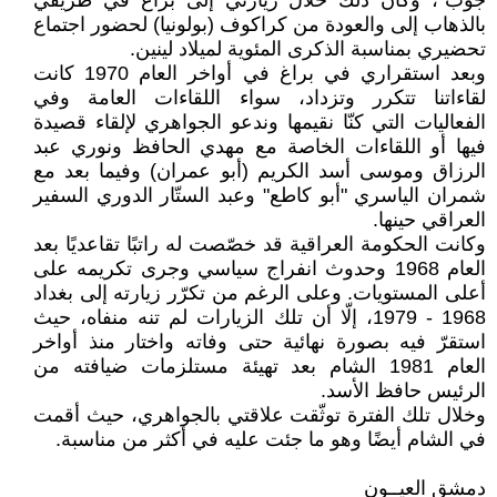
جوب"، وكان ذلك خلال زيارتي إلى براغ في طريقي
بالذهاب إلى والعودة من كراكوف (بولونيا) لحضور اجتماع
تحضيري بمناسبة الذكرى المئوية لميلاد لينين.
وبعد استقراري في براغ في أواخر العام 1970 كانت
لقاءاتنا تتكرر وتزداد، سواء اللقاءات العامة وفي
الفعاليات التي كنّا نقيمها وندعو الجواهري لإلقاء قصيدة
فيها أو اللقاءات الخاصة مع مهدي الحافظ ونوري عبد
الرزاق وموسى أسد الكريم (أبو عمران) وفيما بعد مع
شمران الياسري "أبو كاطع" وعبد الستّار الدوري السفير
العراقي حينها.
وكانت الحكومة العراقية قد خصّصت له راتبًا تقاعديًا بعد
العام 1968 وحدوث انفراج سياسي وجرى تكريمه على
أعلى المستويات. وعلى الرغم من تكرّر زيارته إلى بغداد
1968 - 1979، إلّا أن تلك الزيارات لم تنه منفاه، حيث
استقرّ فيه بصورة نهائية حتى وفاته واختار منذ أواخر
العام 1981 الشام بعد تهيئة مستلزمات ضيافته من
الرئيس حافظ الأسد.
وخلال تلك الفترة توثّقت علاقتي بالجواهري، حيث أقمت
في الشام أيضًا وهو ما جئت عليه في أكثر من مناسبة.
دمشق العيــون