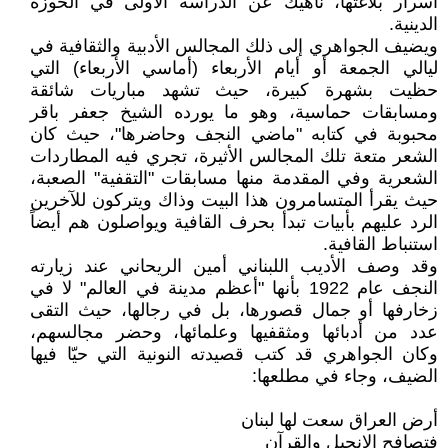
أسرار بلاغتها، ناهيك عن الدراسة الأولى في الحوزة
الدينية.
ويضيف الجواهري إلى ذلك المجالس الأدبية والثقافية في
ليالي الجمعة أو أيام الأربعاء (أماسي الأربعاء) التي
حظيت بشهرة كبيرة، حيث تشهد مباريات شائقة
ومسابقات حماسية، وهو ما يورده الشيخ جعفر باقر
محبوبة في كتابه "ماضي النجف وحاضرها"، حيث كان
الشعر متعة تلك المجالس الأثيرة، تجري فيه المطاردات
الشعرية وفي المقدمة منها مسابقات "التقفية" الصعبة،
حيث يقرأ المتسامرون هذا البيت وذاك ويتركون للآخرين
الرد عليهم بأبيات تبدأ بحرف القافية ويواصلون هم أيضاً
استنباط القافية.
وقد وصف الأديب اللبناني أمين الريحاني عند زيارته
النجف عام 1922 بأنها "أعظم مدينة في العالم" لا في
زخارفها أو جمال قصورها، بل في رجالها، حيث التقى
عدد من أدبائها ومثقفيها وعلمائها، وحضر مجالسهم،
وكان الجواهري قد كتب قصيدته النونية التي حيّا فيها
الضيف، وجاء في مطلعها:
أرض العراق سعت لها لبنان
فتصافح الإنجيل والقرآن