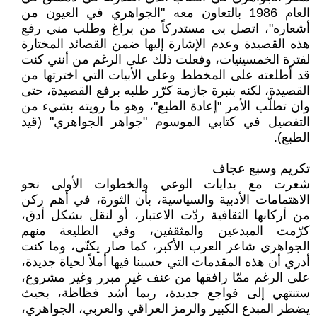
العام 1986 بالتعاون معه "الجواهري في العيون من
أشعاره"، اتصل بي مستدركاً من براغ وطلب مني رفع
هذه القصيدة وعدم الإشارة إليها ضمن القصائد المختارة
لفترة الخمسينيات، وفعلت ذلك على الرغم من أنني كنت
قد أطلعته على المخطط وعلى الأبيات التي اخترتها من
القصيدة، لكنه بنبرة جازمة كرّر طلبه برفع القصيدة، حتى
وان تطلّب الأمر "إعادة الطبع"، وهو ما رويته بشيء من
التفصيل في كتابي الموسوم "جواهر الجواهري" (قيد
الطبع).
تكريم وسبع عجاف
شعرت مع بدايات الوعي والخطوات الأولى نحو
الاهتمامات الأدبية والسياسية، بأن الثورة، في أهم ركن
من أركانها الثقافية ردّت الاعتبار، أو لنقل بشكل أدق،
كرّمت المبدعين والمثقفين، وفي الطليعة منهم
الجواهري شاعر العرب الأكبر، كما صار يكنّى، وما كنت
أدري أن هذه المقدمات التي حسبنا فيها أملاً لحياة جديدة،
على الرغم ممّا رافقها من عنف غير مبرر وغير مشروع،
ستنتهي إلى فواجع جديدة، ربما أشد فظاظة، بحيث
يضطر المبدع الكبير والرمز العراقي والعربي، الجواهري،