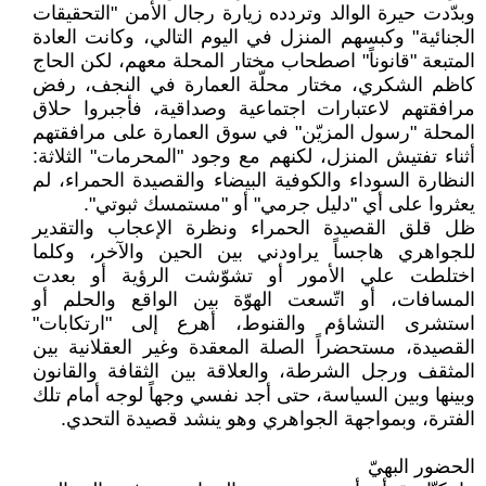
وبدّدت حيرة الوالد وتردده زيارة رجال الأمن "التحقيقات
الجنائية" وكبسهم المنزل في اليوم التالي، وكانت العادة
المتبعة "قانوناً" اصطحاب مختار المحلة معهم، لكن الحاج
كاظم الشكري، مختار محلّة العمارة في النجف، رفض
مرافقتهم لاعتبارات اجتماعية وصداقية، فأجبروا حلاق
المحلة "رسول المزيّن" في سوق العمارة على مرافقتهم
أثناء تفتيش المنزل، لكنهم مع وجود "المحرمات" الثلاثة:
النظارة السوداء والكوفية البيضاء والقصيدة الحمراء، لم
يعثروا على أي "دليل جرمي" أو "مستمسك ثبوتي".
ظل قلق القصيدة الحمراء ونظرة الإعجاب والتقدير
للجواهري هاجساً يراودني بين الحين والآخر، وكلما
اختلطت علي الأمور أو تشوّشت الرؤية أو بعدت
المسافات، أو اتّسعت الهوّة بين الواقع والحلم أو
استشرى التشاؤم والقنوط، أهرع إلى "ارتكابات"
القصيدة، مستحضراً الصلة المعقدة وغير العقلانية بين
المثقف ورجل الشرطة، والعلاقة بين الثقافة والقانون
وبينها وبين السياسة، حتى أجد نفسي وجهاً لوجه أمام تلك
الفترة، وبمواجهة الجواهري وهو ينشد قصيدة التحدي.
الحضور البهيّ