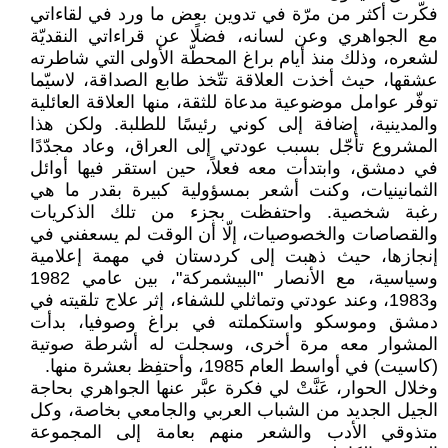
فكّرت أكثر من مرّة في تدوين بعض ما ورد في لقاءاتي
مع الجواهري وعن لسانه، فضلًا عن قراءاتي النقديّة
لشعره، وذلك منذ أيام براغ المحطّة الأولى التي شاطرته
عشقها، حيث أخذت العلاقة تتّخذ طابع الصداقة، لاسيّما
توفّر عوامل موضوعية مدعاة للثقة، منها العلاقة العائلية
والمدينية، إضافة إلى كوني رئيسًا للطلبة. ولكن هذا
المشروع تأجّل بسبب عودتي إلى العراق، وعاد مجدّدًا
في دمشق، وابتدأت معه فعلاً، حين استقر فيها أوائل
الثمانينيات، وكنت أشعر بمسؤولية كبيرة بقدر ما هي
رغبة شخصية. واحتفظت بجزء من تلك الذكريات
والقصاصات والخصوصيات، إلّا أن الوقت لم يسعفني في
إنجازها، حيث ذهبت إلى كردستان في مهمة إعلامية
وسياسية، مع الأنصار "البيشمركة"، بين عامي 1982
و1983، وعند عودتي وتماثلي للشفاء، إثر علاج تلقيته في
دمشق وموسكو واستكملته في براغ وصوفيا، بدأت
المشوار معه مرة أخرى، وسجلت له أشرطة صوتية
(كاسيت) في أواسط العام 1985، وأحتفِظ بعشرة منها.
وخلال الحوار، عَنَّتْ لي فكرة عبَّر عنها الجواهري بحاجة
الجيل الجديد من الشباب العربي والجامعي بخاصة، وكل
متذوقي الأدب والشعر منهم بعامة إلى المجموعة