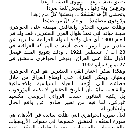
تضيق بعيشة رغدٍ ... وتهوى العيشة الرغدا
وترفِضُ مِنةً رَفَها ... وتُبغِض بُلغةً صردا
وتخشى الزُّهدَ تَعْشَقُهُ ... وتعشَقُ كلَّ من زهِدا
ولا تقوى مصامَدةً ... وتعبُد كلَّ من صَمَدا
وظلّت صورة التحدّي والتناقض مهيمنة على الجواهري
طيلة حياته التي تمتدّ طوال القرن العشرين، فقد ولد في
العام 1900 أي قبل ولادة الدولة العراقية بما يزيد عن
عقدين من الزمن، حيث تأسست المملكة العراقية في
23 آب / أغسطس 1921 ، وذلك بتتويج الملك فيصل
الأول ملكًا على العراق، وتوفي الجواهري بدمشق في
27 تموز / يوليو 1997.
وهكذا يمكن اعتبار القرن العشرين هو قرن الجواهري
بامتياز. ويمكن التعرّف على أوضاع العراق من خلال
قصائده التي أرّخت الحياة السياسية والاجتماعية
والثقافية، علمًا بأن التاريخ الحقيقي لا يكتبه المؤرخون،
بل يكتبه الفنانون حسب الروائي الروسي مكسيم
غوركي، لما فيه من تعبير صادق عن واقع الحال
وانعكاس له.
لعلّ صورة الجواهري التي ظلّت سائدة في الأذهان هي
صورة المثقّف المنشق، خصوصًا في سنوات الأربعينيات
والخمسينيات والستينيات ، وهو ما حاولت التوقّف عنده