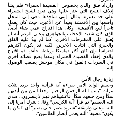
وازداد قلق والدي بخصوص "القصيدة الحمراء" فلم يشأ
إتلاف النسخ التي عثر عليها وهي تعود لشيخ الشعراء
على حد تعبيره، وقال: إنني سآخذها معي إلى المحل
وأضعها بين الأقمشة بعيداً عن الأعين، حيث كان يعمل
تاجراً لبيع الأقمشة، وكان هذا اقتراح عمي ضياء أيضاً،
الذي كان شديد الإعجاب بالجواهري وعلى الرغم أنه لم
يُعلّق على المقترحات الأخرى، كما لم يبدُ عليه القلق
والحيرة التي انتابت الآخرين، لكنه قد يكون أكثرهم
احتراساً وإن كان أكثر تماسكاً ورباطة جأش. ثم اقترح
والدي إخفاء القصيدة الحمراء ومعها بضع قصائد أخرى
في السرداب (القبو) في مكان موحش يصعب الوصول
إليه.
زيارة رجال الأمن
وحسمَ الوالد الأمر بقراءة آية قرآنية وأخذ يردد لثلاث
مرات "بسم الله الرحمن الرحيم: وجعلنا من بين أيديهم
سدّاً ومن خلفهم سدّاً، فأغشيناهم فهم لا يبصرون.. صدق
الله العظيم" ثم قرأ "آية الكرسي" وقال: لنترك أمرنا إلى
الله، وعلى طريقته "شيريد يصير خلّي يصير" أي "ليكن ما
يكون" مضيفاً "الله يعمي أبصار الظالمين".