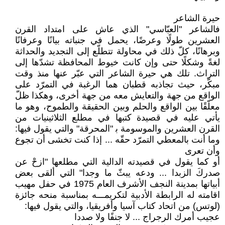
حيرة الشاعر
فالشاعر "العبّاسي" الذي عاش على امتداد القرن
العشرين طولًا وعرضًا، يحمل في جنباته بيانًا وعرفانًا
وبرهانًا، كلّ ذلك في محاولة تتطلّع إلى التجديد والحداثة
لغةً وشكلًا حتى وإن كانت خيوط المحافظة تشدّها إلى
التراث. تلك هي حيرة الشاعر التي عبّر عنها منذ وقت
مبكّر، حيث تجاذبه قطبان هما الرغبة في التمرّد على
الواقع من جهة والتعايش معه من جهة أخرى، وهكذا ظلّ
معلّقًا بين الواقع والحلم وبين الحقيقة والطموح، وهو ما
يأتي عليه في قصيدة كتبها في مطلع الثلاثينيات من
القرن العشرين والموسومة ﺑ "المحرقة" والتي يقول فيها:
وما أنت بالمعطي التمرّد حقّه ... إذا كنت تخشى أن تجوع
وأن تعرى
أو كما يقول في قصيدته الدالية التي مطلعها "ازحْ عن
صدركَ الزبدا ... ودعه يبثّ ما وجدا" التي ألقى بعض
أبياتها بمدينة النجف الأشرف العام 1975 في حفل مهيب
اقامته له الرابطة الأدبية لتكريمـــه بمناسبة منحه جائزة
(لوتس) من اتحاد كتاب آسيا وأفريقيا، والتي يقول فيها:
عجيب أمرك الرجراج ... لا جنفًا ولا صددا