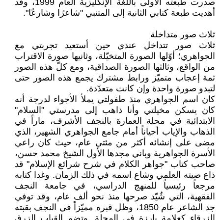
صدرت طبعته الأولى باللغة الإنكليزية العام 1999، وقد
أهديت طبعة كتابي الثانية إلى المتنبي "شاعرًا وشارعًا".
ثلاث صور متداخلة
ثلاث صور تتداخل عندي حين أستعيد تجربتي مع
الجواهري؛ أوّلها الصورة المتخيّلة، وثانيها صورة الاقتراب
من الواقع، وثالثها الصورة الصداقية، ومع كلّ هذه الصور
ثمة إعجاب متميّز ورابط مشترك يجمع هذه الصور حتى
لتبدو صورة واحدة وإن كانت متعدّدة.
كان اسم الجواهري منذ طفولتي يملأ الأجواء لدرجة أنه
كان يسكن مخيلتي وأنا ذاهب إلى مدرستي "السلام"
الابتدائية في محلة العمارة بالنجف الأشرف، ماراً في
الذهاب والإياب أحياناً أمام جامع الجواهري الشهير، الذي
مضى على إنشائه أكثر من مئتي عام، حيث كان راعي
الأسرة الجواهرية وباني مجدها الأول الشيخ محمد حسن،
صاحب كتاب "جواهر الكلام في شرح شرائع الإسلام" قد
ذاع صيته العلمي وشاع اسمه في ذلك الزمان. وغدا كتابه
مرجعاً رئيسياً للمنهج الدراسي، في جامعة النجف
الفقهية، التي شُيّد صرحها منذ نحو ألف عام، وقد توفي
جد الشاعر عام 1850، وظل قبره مميّزاً في النجف بقبته
الزرقاء كعلامة بارزة في المحلة. وتضم القباب الزرق