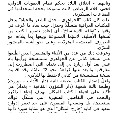
وثانيهما - انغلاق البلاد بحكم نظام العقوبات الدولي،
فحتى أقلام الرصاص كانت ممنوعة بحجة استخدامها في
الصناعات العسكرية.
لذلك كان كتاب "الجواهري - جدل الشعر والحياة" يدخل
المكتبات العراقية متسلّلًا وحذرًا، حيث ساد ما عُرف في
وقتها ﺑ "ثقافة الاستنساخ"، أي إعادة تصوير الكتب من
نُسخها الأصلية، لاسيّما الممنوعة وبيعها بما يتلاءم مع
الظروف المعيشية المتردّية، وعلى نحو أشبه بالمنشور
السرّي.
وعرفت ذلك من عدد من الأدباء والمثقفين الذين اطّلعوا
على نسخة كتابي عن الجواهري مستنسخة ورأيتها بأم
عيني بعد أول زيارة لي إلى بغداد، التي اضطررت إلى
مفارقتها والبعد عنها كراهةً لنحو 23 عامًا، وقد اقتنيت
نسخة مستنسخة من كتابي لاحتفظ بها للذكرى.
ولعلّ إصدار الكتاب بطبعة ثانية (دار الآداب - بيروت)
وطبعة ثالثة شعبية (دار الشؤون الثقافية - بغداد) هي
تأكيد على انتماء الكتاب للمكان بهدف إحياء الذاكرة
والبحث في التفاصيل الصغيرة التي تشكّل عوالم
يستعيدها، بل وينسجها المنفيون على حد تعبير إدوارد
سعيد في كتابه "خارج المكان" الذي هو بمثابة سيرة ذاتية