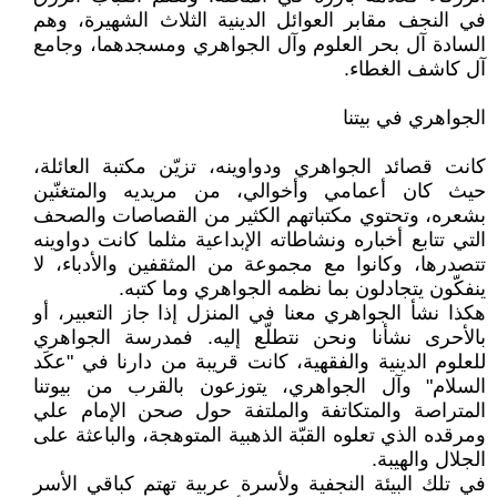
في النجف مقابر العوائل الدينية الثلاث الشهيرة، وهم
السادة آل بحر العلوم وآل الجواهري ومسجدهما، وجامع
آل كاشف الغطاء.
الجواهري في بيتنا
كانت قصائد الجواهري ودواوينه، تزيّن مكتبة العائلة،
حيث كان أعمامي وأخوالي، من مريديه والمتغنّين
بشعره، وتحتوي مكتباتهم الكثير من القصاصات والصحف
التي تتابع أخباره ونشاطاته الإبداعية مثلما كانت دواوينه
تتصدرها، وكانوا مع مجموعة من المثقفين والأدباء، لا
ينفكّون يتجادلون بما نظمه الجواهري وما كتبه.
هكذا نشأ الجواهري معنا في المنزل إذا جاز التعبير، أو
بالأحرى نشأنا ونحن نتطلّع إليه. فمدرسة الجواهري
للعلوم الدينية والفقهية، كانت قريبة من دارنا في "عكَد
السلام" وآل الجواهري، يتوزعون بالقرب من بيوتنا
المتراصة والمتكاتفة والملتفة حول صحن الإمام علي
ومرقده الذي تعلوه القبّة الذهبية المتوهجة، والباعثة على
الجلال والهيبة.
في تلك البيئة النجفية ولأسرة عربية تهتم كباقي الأسر