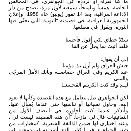
ما كنّا نقرأه أو نردده عن الجواهري، في المجالس
الخاصة، همساً وتلميحاً، سمعته لأول مرة، يصدح من دار
الإذاعة العراقية، بعد 14 تموز (يوليو) عام 1958، وإعلان
الجمهورية العراقية، في قصيدته "النونية" التي يحيّي فيها
الثورة، ويقول في مطلعها:
سدّدْ خطاي لكي أقول فأحسنا
فلقد أتيتَ بما يجلُّ عن الثنا
إلى أن يقول:
جيش العراق ولم أزل بك مؤمنا
عبد الكريم وفي العراق خصاصــة وبأنك الأملُ المرجّى
والمنى
ليــدٍ وقد كنت الكريـم المُحسنــا
لكن الجواهري ظل يتعامل مع هذه القصيدة وكأنها لا تعود
إليه، وحاول نسيانها أو تناسيها حتى عندما يُسأل عنها،
وأتذكر عندما كنت أحاوره في النصف الأول من
الثمانينيات قال لي مازحاً: "أن هذه القصيدة ليست لي"،
وعند اختياري لها ضمن الذائقة الشعرية، كمختارات من
شعر الجواهري في الكتاب الذي أصدرته في دمشق في