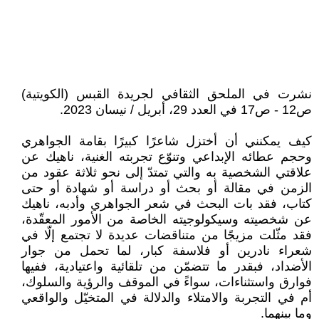
نشرت في الملحق الثقافي لجريدة القبس (الكويتية)
ص12 - ص17 في العدد 29، أبريل / نيسان 2023.
كيف يمكنني أن أختزل شاعرًا كبيرًا بقامة الجواهري
وحجم عطائه الإبداعي وتنوّع تجربته الغنية، ناهيك عن
علاقتي الشخصية به والتي تمتدّ إلى نحو ثلاثة عقود من
الزمن في مقالة أو بحث أو دراسة أو شهادة أو حتى
كتاب، فقد بات البحث في شعر الجواهري وأدبه، ناهيك
عن شخصيته وسيكولوجيته الخاصة من الأمور المعقّدة،
فقد مثّلت مزيجًا من متناقضات عديدة لا تجتمع إلّا في
شعراء نادرين أو فلاسفة كبار، لما تحمل من جوار
الأضداد، فبقدر ما تتضمّن من تلقائية واعتيادية، ففيها
فوارق واستثناءات، سواءً في الموقف والرؤية والسلوك،
أم في التجربة والامتلاء والدلالة في المتخيّل والواقعي
وما بينهما.