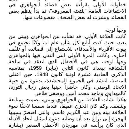
خطواته الأولى بقراءة بعض قصائد الجواهري في
الاجتماعات العامة "بلثغته المعروفة"، ثم بدأ ينظم بعض
القصائد ونشرت له بعض الصحف مقطوعات منها.
وجهاً لوجه
كانت العلاقة الأولى، قد نشأت بين الجواهري وبيني من
بعيد، حيث كنت أتابع كل شأن عام له، وكنّا نجتمع في
بيوت الأقرباء والأصدقاء، للاستماع إلى قصائده أو تلقّف
أخباره. وكانت المرة الأولى التي ألتقي فيها بالجواهري
وجهاً لوجه، هي في الاحتفال الذي انعقد في ساحة
الكشافة ببغداد كانون الثاني (يناير) 1959، بمناسبة
الذكرى الحادية عشرة لوثبة كانون 1948، حين اعتلى
المنصة، لينشد في الجموع المحتشدة، بدعوة من جبهة
الاتحاد الوطني، وكان حاضراً حينها بعض رجال الثورة،
كالمهداوي وماجد محمد أمين ووصفي طاهر.
هكذا نشأت العلاقة بين الجواهري وبيني، بصمت ومتابعة
وشغف. وكم كان الحزن عميقاً، عندما سمعنا لاحقًا سوء
العلاقة بينه وبين عبد الكريم قاسم، والتي اضطرّ بسببها
الهجرة إلى براغ بعد أن وصلته دعوة لتمثيل اتحاد الأدباء
الذي كان يرأسه في مهرجان الأخطل الصغير (بشارة