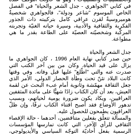
في كتابي "الجواهري - جدل الشعر والحياة" في الفصل
الخاص الموسوم "شاعر ودولة"، فالجواهري شخصيةٌ
هوميروسيةٌ لقرن عراقي كامل بتركيبته ذات الجذور
الفكرية والثقافية والأدبية، وسيرة حياته الغنيّة وتجربته
المركّبة وشخصيّته العصيّة على الطاعة بقدر ما هي
مطواعة.
جدل الشعر والحياة
حين صدر كتابي نهاية العام 1996 ، كان الجواهري ما
يزال على قيد الحياة. وكان من بين آخر الكتب التي
صدرت عنه والتي "اطّلع" عليها قبل وفاته. وفي وقتها
كانت البلاد تئنّ تحت وطأة الحصار الدولي، الأمر الذي
جعل الثقافة مهمّشة وثانوية أمام عبء البحث عن لقمة
العيش، بعد أن كان الكتاب زادًا شهيًّا على مائدة المثقفين
العراقيين، ويكاد يكون ضرورة يومية لحياتهم، وبسبب
تدهور الأوضاع فقد أصبح اقتناء الكتاب ترفًا، وإن ظلّ
العراقيون يطمحون للحصول عليه.
والمسألة تتعلّق بفعلين متناقضين، أحدهما - حالة الإقصاء
الثقافي للرأي الآخر، التي كانت تمارسها المؤسسات
الرسمية بفعل أُحاديّة التوجّه السياسي والأيديولوجي،