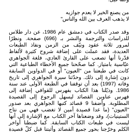
من يصنع الخير لا يعدم جوازيه
لا يذهب العرف بين الله والناس"
وقد صدر الكتاب في دمشق عام 1986، عن دار طلاس
للدراسات والترجمة والنشر بـ (696) صفحة. ونظرًا
لمرور ثلاثة عقود ونيّف من الزمن ونفاذ الطبعات
العديدة، فقد عملت على إضافة شروح كثيرة لألفاظ
قدّرنا أنها تصعب على القارئ العادي، فلغة الجواهري
عبّاسية بامتياز. كما صحّحنا جميع الأخطاء الطباعية التي
كانت في طبعتنا من "العيون" أو في الدواوين السابقة
دون إشارة إلى ذلك. وحدّثنا سيرة الجواهري إلى تاريخ
وفاته (1997) بعد أن توقفنا في الطبعة الأولى عند سنة
1986. وذيّلنا هذا الكتاب بفهرس للقوافي إضافة إلى
فهرس عناوين القصائد ليسهل الرجوع إلى القصيدة
المطلوبة. وأضفنا 9 قصائد كتبها الجواهري بعد صدور
"العيون" (ما عدا قصيدة أمين لا تغضب فهي من نتاج
الستينيات)، وقد وضعناها آخر الكتاب مع الإشارة إلى أنها
ليست في طبعات الكتاب السابقة. كما ضبطنا أواخر
الكلم وخرّجنا بحور جميع القصائد وأثبتنا قبل كلّ قصيدة