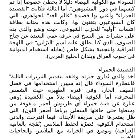
السوداء مع الكوفية البيضاء دليلاً لا يخطئ خصوصاً إذا تم
كبسهما في دور "المشبوهين". أما الثالثة فكانت "القصيدة
الحمراء" وأعني بها قصيدة "عالم الغد" للجواهري، التي
كان الشيوعيون يتغنون بها، وكانت هذه بمثابة بطاقة
انتساب "أولية" للحزب الشيوعي، حيث وضع والدي يده
على عشرات من النسخ في غرفة عمي البعيدة عن جناح
الضيوف، الذي كنا نطلق عليه اسم "البرّاني" في اللهجة
العراقية والنجفية بشكل خاص (يقابله استخدام الديوانية
في جنوب العراق وبلدان الخليج العربي).
القصيدة الحمراء
أخذ والدي يُداري حيرته وقلقه بتقديم التبريرات التالية"
فالنظارة السوداء قال إنه سيبرر استخدامها في فصل
الصيف الحار، وفي فترة الظهيرة حيث الشمس
المحرقة، أما الكوفية البيضاء بدلاً من الكشيدة (وهي
عبارة عن فينة حمراء أي طربوش أحمر ملفوفة من
وسطها حتى حافتها السفلى برباط أصفر اللون). التي
ظل يعتمرها على طريقة الأجداد، فيما اقترحت والدتي
استخدام الكوفية كصرّة لحفظ الملابس (بُقجة بالعامية
العراقية) وتوضع في الخزانة مع الملابس والحاجيات
الأخرى.