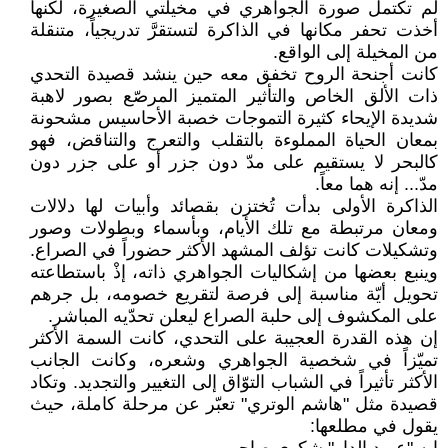
لم تكتمل صورة الجواهري في مخيلتي الصغيرة، لكنها
أخذت تحفر مكانها في الذاكرة لتستقرَّ تدريجياً، متنقلة
من المخيلة إلى الواقع.
كانت أجنحة الروح تخفق معه حين ينشد قصيدة التحدي
ذات الألق الخاص والتأثير المتميز المرصّع بصور لاهبة
شديدة الإيحاء كثيرة التموجات خصبة الأحاسيس مشحونة
بمعان الحياة المملوءة بالتقلب والتعرج والتناقض، فهو
كالبحر لا يستقيم على مدّ دون جزر أو على جزر دون
مدّ... إنه هما معاً.
الذاكرة الأولى بدأت تُختزن بقصائد وأبيات لها دلالات
ومعان مرتبطة مع تلك الأيام، وبأسماء وبطولات وصور
وتشكيلات كانت تؤلف المشهد الأكثر حضوراً في الصراع.
وينبع بعضها من إشكاليات الجواهري ذاته، إذْ باستطاعته
تحويل أيّة مناسبة إلى فرصة لتقريع خصومه، بل جرهم
على المكشوف إلى حلبة الصراع ليعلن تحدّيه المباشر.
إن هذه القدرة العجيبة على التحدي، كانت السمة الأكثر
تميّزاً في شخصية الجواهري وشعره، وكانت الجانب
الأكثر تأثيراً في الشباب التوّاق إلى التغيير والتجديد. وتكاد
قصيدة مثل "هاشم الوتري" تعبّر عن مرحلة كاملة، حيث
يقول في مطلعها: