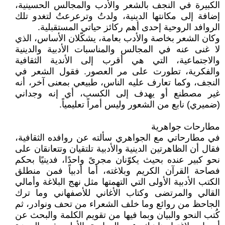
الكبيرة في النجف بالشعر والأدب والمجالس الحسينية،
إضافة إلى مكانتها الدينية، ولدتُ وترعرعتُ لتغدو تلك
الروافد الروحية إحدى أهم ركائز حياتي المستقبلية.
وكان الشعر بخاصة والأدب بعامة، يشكّلان الأساس، الذي
لا غنى عنه في المجالس والمناسبات الأدبية والدينية
والاجتماعية، التي هي أقرب إلى الأندية الثقافية
والفكرية، تطورت على مر العصور. فقول الشعر في
النجف، وكما تعارف عليه الناس، طبيعي بمعنى آخر، أنه
غير مصطنع أو يهدف إلى الكسب، أي إنه وجداني
(ضميري) نابع من الشعور وليس أمراً تعليمياً.
مطارحات جواهرية
في مطارحاتي مع الجواهري سألته عن روافده الثقافية،
فقال أن الظاهرتين الدينية والأدبية تلتقيان وتتعانقان على
نحو كبير عنده بحيث يكوّنان مجرىً واحدًا، فدينيًا بحكم
فصاحة القرآن الكريم وبلاغته، أما أدبياً فمن منطلق
الكتب الأدبية الأولى التي التهمتها مثل نهج البلاغة وأمالي
القالي والمرتضى وكتاب الأغاني للأصفهاني وما ترك
الجاحظ من روائع وما خلف الشعراء من تحف ونوادر، ثم
كُتب النحو والبيان وبما فيها من تقويم الكلمة والبحث عن