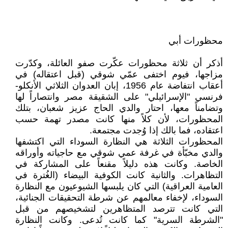
محظورات أبي
أذكر أن ثلاثة محظورات عكّرت صفو العائلة، وكدّرت
مزاجها، فيوم اختفى عمّي شوقي (قبل اعتقاله) في
أعقاب انتفاضة عام 1956، إبان العدوان الثلاثي الأنكلو-
فرنسي "الإسرائيلي" على الشقيقة مصر وانتصاراً لها
وتضامناً معها، احتار والدي الحاج عزيز شعبان، بتلك
المحظورات، لأن كلاً منها كانت مصدر تهمة حسب
اعتقاده، فما بالك إذا وُجدت مجتمعة.
المحظورات الثلاثة هي النظارة السوداء التي اكتشفها
والدي مخبّأة في غرفة عمي شوقي مع حاجياته وأوراقه
الخاصة. وكانت هذه دليلاً مقنعاً على المشاركة في
التظاهرات. والثانية كانت الكوفية البيضاء (الغُترة في
العامية العراقية) التي كان يلبسها الشيوعيون مع النظارة
السوداء، لإخفاء معالمهم عن شرطة التحقيقات الجنائية،
التي كانت تترصد المتظاهرين لتشخيصهم من قبل
"الشرطة السرية" كما كانت تُدعى. وكانت النظارة