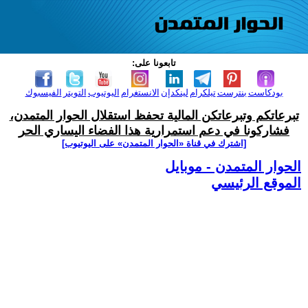
تابعونا على:
بودكاست
بنترست
تيلكرام
لينكدإن
الانستغرام
اليوتيوب
التويتر
الفيسبوك
تبرعاتكم وتبرعاتكن المالية تحفظ استقلال الحوار المتمدن،
فشاركونا في دعم استمرارية هذا الفضاء اليساري الحر
[اشترك في قناة ‫«الحوار المتمدن» على اليوتيوب]
الحوار المتمدن - موبايل
الموقع الرئيسي