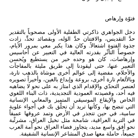
فتوّة وإرهاص
دخل الجواهري ذاكرتي الطفلية الأولى مصحوباً بالتقدير
حدَّ التقديس، والافتتان حدَّ الوَله، وبقصائد تحدٍّ، زادت
جذوة الفتوة اشتعالاً. وكان هذا يكبر معي بمرور الأيام،
خصوصاً التأثّر بقدرته العالية في التعبير عن أحاسيس
وإرهاصات، كان هو وحده خير من يستطيع ويُحسن
التعبير عنها، حتى ليقودنا إلى طريق مليئة بالمفاجآت
والأحلام، مفضية إلى عوالم أخرى موشاة بالذهب تارة،
وبالألغام تارة أخرى، بروعة وإبداع بالغين، وأخيراً تصويره
لعنصر التحدّي والإقدام الذي امتاز به على نحو لا يضاهيه
فيه أحد، وقصيدته العمودية التجديدية، ذات البناء اللغوي
الخاص والإيقاع الموسيقي المتميز والمعاني الإنسانية
التي تنضح بها، وكأنها تريد أن تحلّق بك في أجواء علوية
سامية، في حين تتجذر في الأرض وتمد عروقها عميقاً
في التربة العراقية، شامخة مثل نخيل العراق، مشرئّبة
نحو أفق واسع مديد، يتجاوز فضاء العراق نحو أمة العرب
جميعاً، حاملة معها صدق المشاعر الإنسانية الشفيفة.