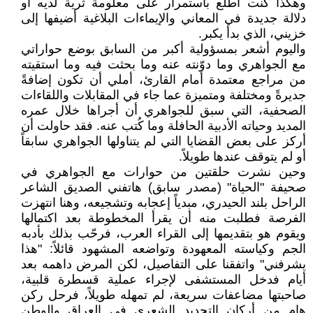
وهكذا كنت أطّلع باستمرار على معلومة ثرية لديه أو
دلالة جديدة في المعاني والإيماءات البلاغية أضيفها إلى
خزيني، الذي بدأ يكبر.
واليوم أشعر بمسؤولية أكبر من السابق بوضع حواراتي
مع الجواهري وما دوّنته عنه وما بحثت فيه وما استقيته
من مراجع معتمدة أمام القارئ، أملي أن تكون إضافةً
جديرةً ومختلفة ومتميزة عما جاء في المقابلات واللقاءات
الصحفية، التي سبق للجواهري أن أجراها خلال عمره
المديد وحياته الأدبية الحافلة وما كُتب عنه. فقد حاولت أن
أركز على بعض القضايا التي لم يتناولها الجواهري سابقاً
أو لم يتوقف عندها طويلاً.
وحين نشرت حلقتين من حوارات مع الجواهري في
صحيفة "الحياة" (مصدر سابق) هاتفني الصديق الشاعر
الراحل بلند الحيدري، مبدياً إعجابه وتشجيعه، وهنا انتهزت
الفرصة فطلبت منه أن يقرأ المخطوطة بعد اكتمالها
ويقوم هو بتقديمها إلى القراء العرب، فرحّب بذلك بأدبه
الجم وكياسته المعهودة وتواضعه المشهود قائلاً: "هذا
يشرفني" واتفقنا على التفاصيل، لكن المرض داهمه بعد
أيام فدخل المستشفى لإجراء عملية قسطرة قلبية،
صاحبتها مضاعفات سريعة، لم تمهله طويلاً، فرحل ركن
هام من أركان التجديد الشعري في العراق والوطن