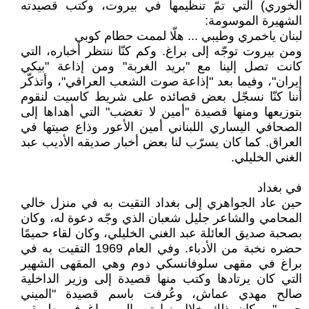
الخوري) التي تمّ تنظيمها في بيروت، وكتب قصيدته
الشهيرة الموسومة:
لبنان ياخمري وطيبي ... هلّا لممت حطام كوبي
ومن بيروت توجّه إلى براغ. وكم كنّا ننتظر أخباره، التي
كانت تصل إلينا مع "بريد الغربة" ومن إذاعة "بيكي
إيران"، وفيما بعد "إذاعة صوت الشعب العراقي"، وأتذكّر
أننا كنّا نسجّل بعض قصائده على شريط كاسيت لنقوم
بتوزيعها ومنها قصيدة "أمين لا تغضب" التي أهداها إلى
الصحافي اليساري اللبناني أمين الأعور وذاع صيتها في
العراق. كما كان يسرّب لنا بعض أخبار صديقه الأديب عبد
الغني الخليلي.
في بغداد
حين عاد الجواهري إلى بغداد التقيت به في منزل خالي
المحامي والشاعر جليل شعبان الذي وجّه دعوة له، وكان
بصحبة صديق العائلة عبد الغني الخليلي، وكان لقاء حميمًا
حضره نخبة من الأدباء. وفي العام 1969 التقيت به في
براغ في مقهى سلوفانسكي دوم وهي المقهى الشهير
التي كان يرتادها وكتب منها قصيدة إلى وزير الداخلية
صالح مهدي عماش، وعُرفت باسم قصيدة "الميني