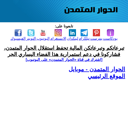
تابعونا على:
بودكاست
بنترست
تيلكرام
لينكدإن
الانستغرام
اليوتيوب
التويتر
الفيسبوك
تبرعاتكم وتبرعاتكن المالية تحفظ استقلال الحوار المتمدن،
فشاركونا في دعم استمرارية هذا الفضاء اليساري الحر
[اشترك في قناة ‫«الحوار المتمدن» على اليوتيوب]
الحوار المتمدن - موبايل
الموقع الرئيسي