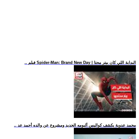
.. فيلم Spider-Man: Brand New Day | البداية اللي كان بيتر محتا
.. محمد عدوية يكشف كواليس ألبومه الجديد ومشروع عن والده أحمد عد