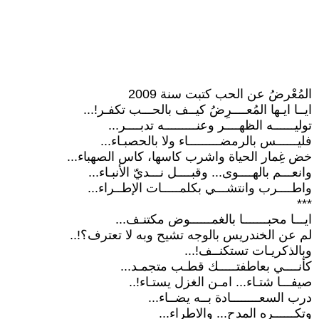
المُعْرضُ عن الحب كتبت سنة 2009
ايــا ايـها المُعــــرِضُ كيــف بالحـــب تكفـر!...
توليــــــه الظهــــر وعنـــــــــه تدبــــر...
فليــــــس بالرمضـــــــــاء ولا بالحصبـاء...
خض غِمار الحياة واشرب كاسها، كاس الصهباء...
وانعـــم بالهــــوى... وقبــــل نـــديّ الأنبـاء...
واطــــرب وانتشـــي بكلمـــــات الإطــراء...
***
ايـــا محبـــــــا بالغمــــــوض مكتنـف...
لم عن الخندريس بالوجه تشيح وبه لا تعترف؟!..
وبالذكريـات تستكنــف!...
كأنــــي بعاطفتـــــك قطـب متجمـد...
صيفـــا شتـاء... امـن الغزل يستـاء!..
درب السعــــــــادة بــه يضــاء...
وتكــــــره المدح... والاطراء...