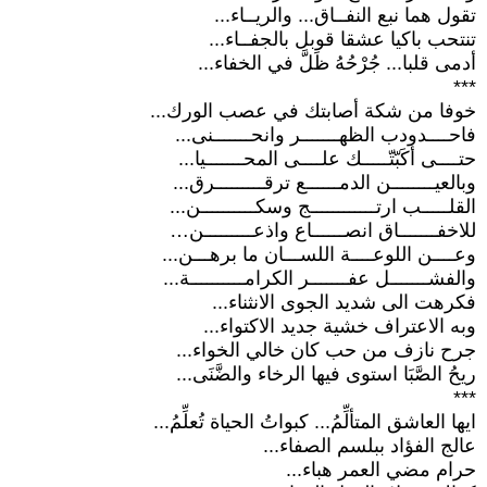
تقول هما نبع النفــاق... والريــاء...
تنتحب باكيا عشقا قوبل بالجفــاء...
أدمى قلبا... جُرْحُهُ ظَلَّ في الخفاء...
***
خوفا من شكة أصابتك في عصب الورك...
فاحــــدودب الظهـــــــر وانحـــــــنى...
حتــــى أكَبّتّـــــك علــــى المحـــــــيا...
وبالعيــــــــن الدمــــــع ترقـــــــــرق...
القلـــــب ارتــــــــــــج وسكــــــــــن...
للاخفـــــــاق انصــــــاع واذعـــــــــن…
وعــــن اللوعــــة اللســـان ما برهـــن...
والفشـــــــل عفـــــــر الكرامــــــــــة...
فكرهت الى شديد الجوى الانثناء...
وبه الاعتراف خشية جديد الاكتواء...
جرح نازف من حب كان خالي الخواء...
ريحُ الصَّبَا استوى فيها الرخاء والضَّنَى...
***
ايها العاشق المتألِّمُ... كبواتُ الحياة تُعلِّمُ...
عالج الفؤاد ببلسم الصفاء...
حرام مضي العمر هباء...