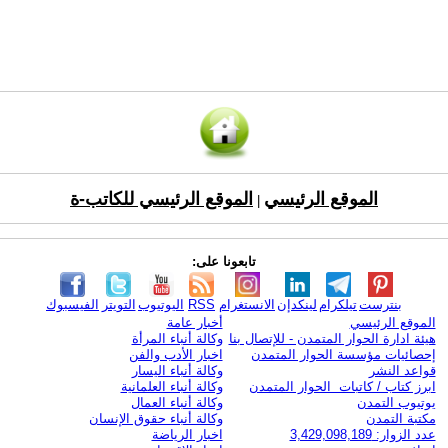
الموقع الرئيسي
الموقع الرئيسي للكاتب-ة
|
تابعونا على:
بنترست
تيلكرام
لينكدإن
الانستغرام
RSS
اليوتيوب
التويتر
الفيسبوك
الموقع الرئيسي
أخبار عامة
هيئة ادارة الحوار المتمدن - للإتصال بنا
وكالة أنباء المرأة
إحصائيات مؤسسة الحوار المتمدن
اخبار الأدب والفن
قواعد النشر
وكالة أنباء اليسار
ابرز كتاب / كاتبات الحوار المتمدن
وكالة أنباء العلمانية
يوتيوب التمدن
وكالة أنباء العمال
مكتبة التمدن
وكالة أنباء حقوق الإنسان
عدد الزوار: 3,429,098,189
اخبار الرياضة