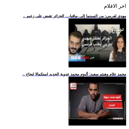
اخر الافلام
.. مهدي لعريبي: من السينما إلى -مافيا-... الجزائر تقبض على زعيم
.. محمد علام وهيثم سعيد: ألبوم محمد عدوية الجديد استكمالا لنجاح