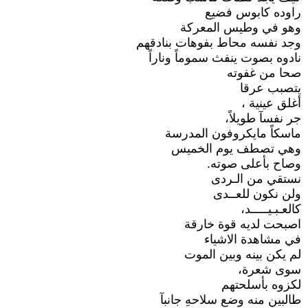
راوده كابوس فضيع
وهو في وطيس المعركة
وجد نفسه محاط بفوهات بنادقهم
نادوه بصوت ينفث سموماً وناراً
صحا من غفوته
يتصبب عرقا
أغلق عينية ،
جر نفسآ طويلاً،
ماسكاً مايكروفون المدرسة
وهي تصطف يوم الخميس
وصاح بأعلى صوته.
نستقي من الـردى
ولن نكون للعــدى
كالعـبـيـــــد،
اصبحت لديه قوة خارقة
في مشاهدة الاشياء
لم يكن بينه وبين الموت
سوى شعرة،
لكزوه بأسلحتهم
طالبين منه وضع سلاحهِ جانبآ