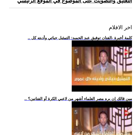
التعليق والتصويت على الموضوع في الموقع الرئيسي
اخر الافلام
.. كلمة أخيرة -الفنان توفيق عبد الحميد: التمثيل حياتي وأديته كل
.. مين قالك إن بره مصر العلماء أشهر من لاعبي الكرة أو الفنانين؟