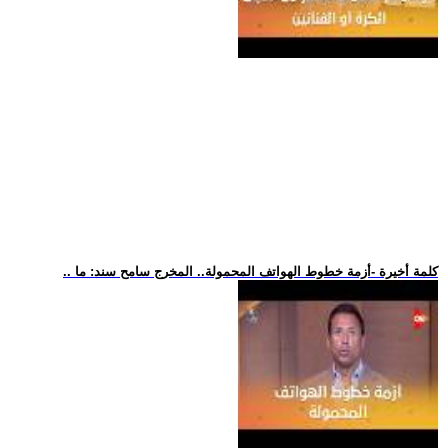
.. كلمة أخيرة -أزمة خطوط الهواتف المحمولة.. المخرج سامح سند: ما