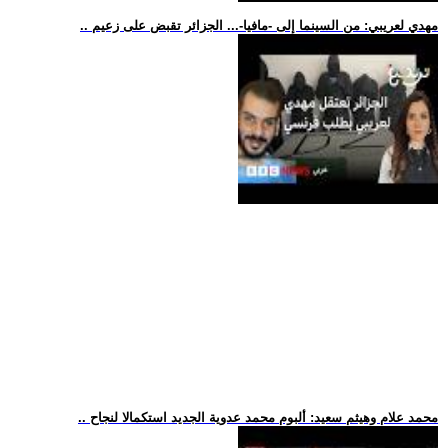
.. مهدي لعريبي: من السينما إلى -مافيا-... الجزائر تقبض على زعيم
.. محمد علام وهيثم سعيد: ألبوم محمد عدوية الجديد استكمالا لنجاح