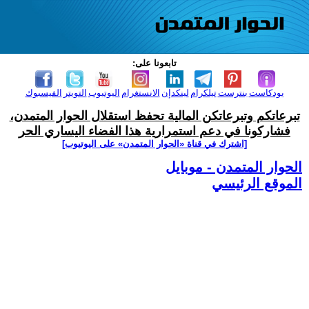
تابعونا على:
بودكاست
بنترست
تيلكرام
لينكدإن
الانستغرام
اليوتيوب
التويتر
الفيسبوك
تبرعاتكم وتبرعاتكن المالية تحفظ استقلال الحوار المتمدن،
فشاركونا في دعم استمرارية هذا الفضاء اليساري الحر
[اشترك في قناة ‫«الحوار المتمدن» على اليوتيوب]
الحوار المتمدن - موبايل
الموقع الرئيسي