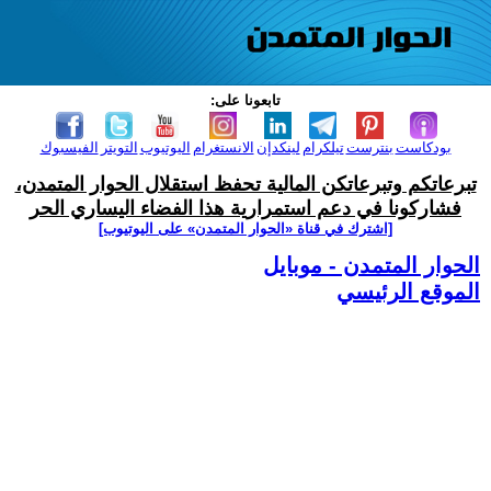
تابعونا على:
بودكاست
بنترست
تيلكرام
لينكدإن
الانستغرام
اليوتيوب
التويتر
الفيسبوك
تبرعاتكم وتبرعاتكن المالية تحفظ استقلال الحوار المتمدن،
فشاركونا في دعم استمرارية هذا الفضاء اليساري الحر
[اشترك في قناة ‫«الحوار المتمدن» على اليوتيوب]
الحوار المتمدن - موبايل
الموقع الرئيسي