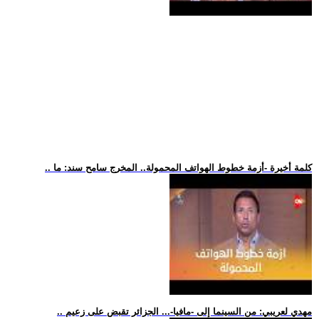
.. كلمة أخيرة -أزمة خطوط الهواتف المحمولة.. المخرج سامح سند: ما
.. مهدي لعريبي: من السينما إلى -مافيا-... الجزائر تقبض على زعيم