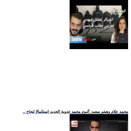
.. محمد علام وهيثم سعيد: ألبوم محمد عدوية الجديد استكمالا لنجاح