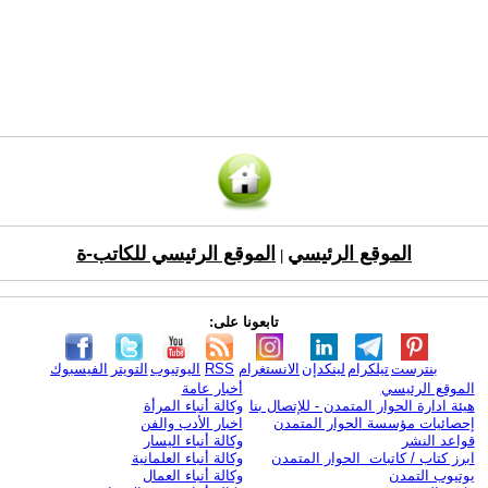
الموقع الرئيسي
الموقع الرئيسي للكاتب-ة
|
تابعونا على:
بنترست
تيلكرام
لينكدإن
الانستغرام
RSS
اليوتيوب
التويتر
الفيسبوك
الموقع الرئيسي
أخبار عامة
هيئة ادارة الحوار المتمدن - للإتصال بنا
وكالة أنباء المرأة
إحصائيات مؤسسة الحوار المتمدن
اخبار الأدب والفن
قواعد النشر
وكالة أنباء اليسار
ابرز كتاب / كاتبات الحوار المتمدن
وكالة أنباء العلمانية
يوتيوب التمدن
وكالة أنباء العمال