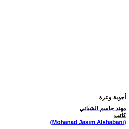
أجوبة وعرة
مهند جاسم الشباني
كاتب
(Mohanad Jasim Alshabani)