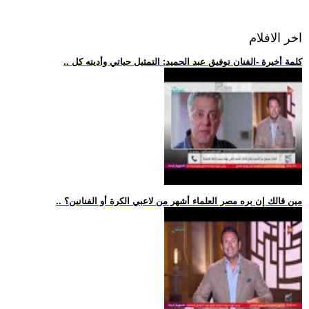
اخر الافلام
.. كلمة أخيرة -الفنان توفيق عبد الحميد: التمثيل حياتي وأديته كل
.. مين قالك إن بره مصر العلماء أشهر من لاعبي الكرة أو الفنانين؟