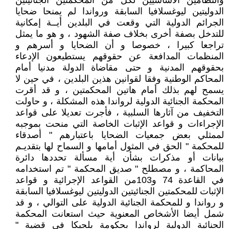
والنظامين الأساسيين لكل من المحكمتين الجنائيتين
الدوليتين ليوغسلافيا السابقة ورواندا لم يمنحا ضحايا
الجرائم الدولية التي وقعت في البلدين أيــة إمكانية
للتدخل بصفة أخرى بخلاف صفة الشهود ، و هو ما يمثل
تراجعا كبيرا ، خصوصا و أن الضحايا و أسرهم و
المنظمات المدافعة عن حقوقهم يستطيعون الإدعاء
بحقوقهم المدنية و حتى مقاضاة الدولة مدنيا أمام
المحاكم الوطنية وفقا لقوانين هذين البلدين ، في حين لا
يسمح لهم بذلك أمام هاتين المحكمتين ، و قد أقرت
المحكمة الجنائية الدولية لرواندا هذه المشكلة ، و حاولت
التخفيف من آثارها السلبية ، فأجرت تعديلا على قواعد
الإجراءات و قواعد الإثبات الخاصة التي منحت بموجبه
لممثلي بعض جمعيات الضحايا باعتبارهم " أصدقاء
للمحكمة " الحق في المثول أمامها و السماح لها بتقديـم
بيانات أو مذكرات بشأن أية مسألة تحددها دائرة
المحاكمة ، و مصطلح " صديق المحكمة " تم استخدامه
في القاعدة 74 و103من القواعد الإجرائية و قواعد
الإثبات للمحكمتين الجنائيتين الدوليتين ليوغسلافيا السابقة
و رواندا و للمحكمة الجنائية الدولية على التوالي ، و قد
شمل أيضا الأشخاص المعنوية حيث استعانت المحكمة
الجنائية الدولية لرواندا بحكومة بلجيكا في قضية "