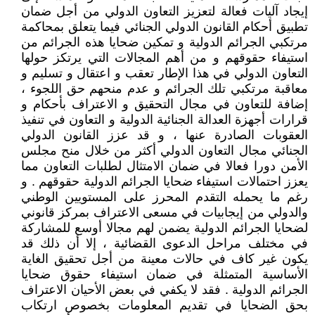
إيجاد آليات فعالة لتعزيز التعاون الدولي من أجل ضمان
تطبيق أحكام القانون الدولي الجنائي فيما يتعلق بمحاكمة
مرتكبي الجرائم الدولية و تمكين ضحايا هذه الجرائم من
استيفاء حقوقهم و من أهم المجالات التي يرتكز حولها
التعاون الدولي في هذا الإطار تعقب و اعتقال و تسليم و
معاقبة مرتكبي تلك الجرائم و عدم منحهم حق اللجوء ،
إضافة للتعاون في مجال التحقيق و الاعتراف بأحكام و
قرارات أجهزة العدالة الجنائية الدولية و التعاون في تنفيذ
العقوبات الصادرة عنها ، و قد عزز القانون الدولي
الجنائي مجال التعاون الدولي أكثر من خلال منح مجلس
الأمن دورا فعالا في ضمان الامتثال لطلبات التعاون مما
يعزز احتمالات استيفاء ضحايا الجرائم الدولية حقوقهم . و
رغم ما يحمله التقدم المحرز على المستويين الوطني
والدولي من إيجابيات في مسعى الاعتراف بمركز قانوني
لضحايا الجرائم الدولية يضمن لهم مجالا أوسع للمشاركة
في مختلف مراحل الدعوى القضائية ، إلا أن ذلك قد
يكون غير كاف في حالات معينة من أجل تحقيق الغاية
الأساسية المتمثلة في ضمان استيفاء حقوق ضحايا
الجرائم الدولية . فقد لا يكفي في بعض الأحيان الاعتراف
بحق الضحايا في تقديم المعلومات بخصوص ارتكاب