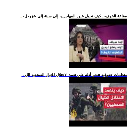
.. -صناعة الخوف-.. كيف تحول عبور المهاجرين إلى سبتة إلى -غزو- ل
.. منظمات حقوقية تنشر أدلة على تعمد الاحتلال اغتيال الصحفية الل