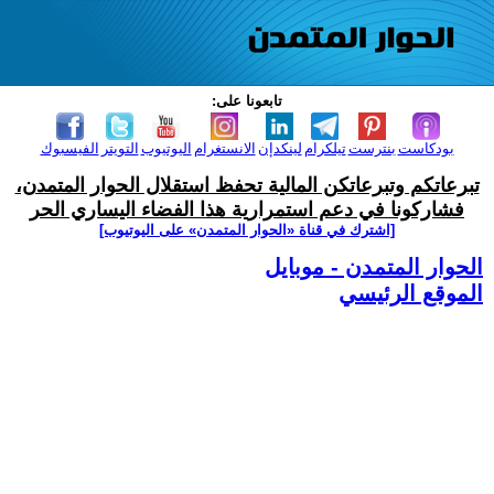
تابعونا على:
بودكاست
بنترست
تيلكرام
لينكدإن
الانستغرام
اليوتيوب
التويتر
الفيسبوك
تبرعاتكم وتبرعاتكن المالية تحفظ استقلال الحوار المتمدن،
فشاركونا في دعم استمرارية هذا الفضاء اليساري الحر
[اشترك في قناة ‫«الحوار المتمدن» على اليوتيوب]
الحوار المتمدن - موبايل
الموقع الرئيسي