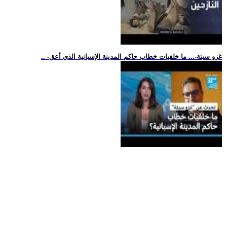
.. -غزو سبتة-... ما خلفيات خطاب حاكم المدينة الإسبانية الذي أعق