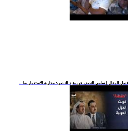
.. فصل المقال | سامي النصف عن -عبد الناصر-: محاربة الاستعمار -ط