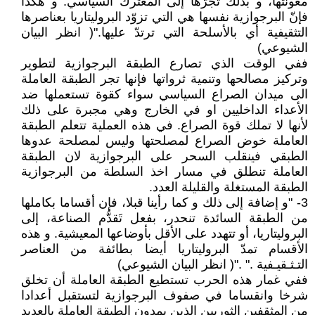
معونتها، و بذلك تَجرّها إلى المعترك السياسي. و هكذا
فإنّ البرجوازية نفسها هي التي تزوّد البروليتاريا بعناصرها
التثقيفية أي بالأسلحة التي ترتدّ عليها."( انظر البيان
الشيوعي)
ففي الوقت الذي تصارع الطبقة البرجوازية لتطوير
وتركيز مصالحها وتنمية ثرواتها فإنها تجر الطبقة العاملة
الى ميدان الصراع السياسي سواء كقوة تستعملها ضد
الأعداء الداخليين او في الخارج وهي مجبرة على ذلك
لأنها لا تملك قوة الصراع. في هذه العملية تتعلم الطبقة
العاملة خوض الصراع لمصلحتها وليس لمصلحة عدوها
الطبقي فينقلب السحر على البرجوازية لان الطبقة
العاملة تنطلق في مسار اخذ السلطة من البرجوازية
الطبقة المستغلة والقليلة العدد.
3- "و إضافة إلى ذلك و كما رأينا قبلا، فإن أقساما بكاملها
من الطبقة السائدة تنحدر، بفعل تَقدُّم الصناعة، إلى
البروليتاريا، أو تتهدد على الأقل بأوضاعها المعيشية. و هذه
الأقسام تمدّ البروليتاريا أيضا بطائفة من العناصر
التـثـقيـفية ." ."( انظر البيان الشيوعي)
ففي غمار هذه الحرب تستطيع الطبقة العاملة أن تخلق
شرخا وانقساما في صفوف البرجوازية لتستقبل أعدادا
من المثقفين الثوريين الذين يمدون الطبقة العاملة بالعديد