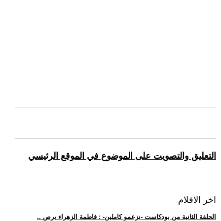
التعليق والتصويت على الموضوع في الموقع الرئيسي
اخر الافلام
.. الحلقة الثانية من بودكاست -نزعمو كاملين- : فاطمة الزهراء برص