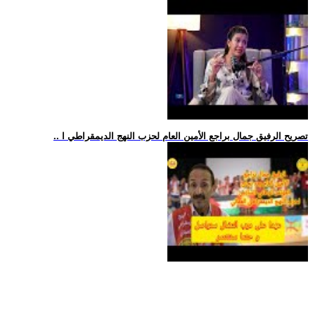
.. تصريح الرفيق جمال براجع الأمين العام لحزب النهج الديمقراطي ا