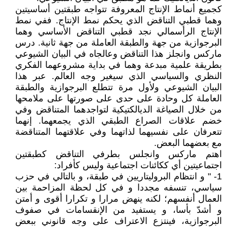
كجميع أنماط الإنتاج المعروفة تتواجه طبقتين أساسيتين
وهما قطبي التناقض الذي يحكم نمط الإنتاج. ففي نمط
الإنتاج الرأسمالي نجد قطبي التناقض الأساسي وهما
البرجوازية من جهة والطبقة العاملة من جهة ثانية. درس
ماركس وانجلز هذا التناقض وعالجاه في البيان الشيوعي
بطريقة علمية مبدعة وهما في بداية مشروعهما الفكري
النظري والسياسي الذي سيغير وجه العالم. عبر هذا
البيان الشيوعي ولأول مرة تتطلع البرجوازية والطبقة
العاملة كل وحادة على حدى على صورتها على ملامحها
من خلال الصياغة الديالكتيكية لتواجدهما المتناقض وفي
خضم علاقات الصراع الطبقي الذي يجمعهما. إنهما
تتعرفان على نفسيهما لذاتهما وفي علاقتهما المتناقضة
مع بعضهما البعض.
اهتم ماركس وانجلس بطرفي التناقض كطبقتين
اجتماعيتين أي ككائنات اجتماعية وليس كأفراد:
1- " و انتظام البروليتاريين في طبقة، و بالتالي في حزب
سياسي، تنسفه مجددا و في كل لحظة المزاحمة بين
العمال أنفسهم؛ لكنه ينهض مرارا و تكرارا أقوى و أمتن
و أشدّ بأسا، و يستفيد من الإنقسامات في صفوف
البرجوازية، فينتزع الاعتراف على وجه قانوني ببعض