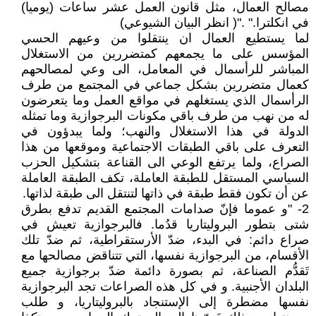
مصالح العمال، مثل قانون العمل عشر ساعات (يوميا)
في انكلترا." ."( انظر البيان الشيوعي)
لما يستطيع العمال ان ينتقلوا من وعيهم الحسي
المؤسس على ما يجمعهم كمتضررين من الاستغلال
المباشر للرأسمال في المعامل، الى وعي لمصالحهم
كعمال متضررين بشكل جماعي في المجتمع من طرف
الرأسمال الذي يستغلهم في مواقع العمل وما يتعرضون
له من نهب من طرف باقي مكونات البرجوازية وما تمثله
الدولة في هذا الاستغلال والنهب؛ ولما يبدؤون في
التعرف على باقي الطبقات الاجتماعية وموقعها من هذا
الصراع، ولما يرتفع الوعي الى القناعة بتشكيل الحزب
السياسي المستقل للطبقة العاملة، تكف الطبقة العاملة
عن أن تكون فقط طبقة في ذاتها لتنتقل الى طبقة لذاتها.
2- "و عموما فإنّ صدامات المجتمع القديم تدفع بطرق
شتى بتطور البروليتاريا قدُما. فالبرجوازية تعيش في
صراع دائم: في البدء، ضدّ الأرستقراطية، ثم ضدّ تلك
الأقسام، من البرجوازية نفسها، التي تتناقض مصالحها مع
تَقدُّم الصناعة، ثم بصورة دائمة ضدّ برجوازية جميع
البلدان الأجنبية. و في كل هذه الصراعات تجد البرجوازية
نفسها مضطرة إلى الإستنجاد بالبروليتاريا، و طلب