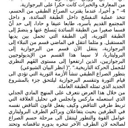
من المعارف والخبرات كانت حكرا على البرجوازية.
4- " و أخيرا، عندما يقترب الصراع الطبقي من الحسم،
تتخذ عملية التـفسّخ داخل الطبقة السائدة، و داخل
المجتمع القديم بأسره، طابعا عنيفا و حادا، إلى حد أنّ
قسما صغيرا من الطبقة السائدة يَنسلخ عنها و ينضمّ إلى
الطبقة الثورية، إلى الطبقة التي تحمل بين يديها
المستقبل. و مثلما انتقل في الماضي قسم من النبلاء إلى
البرجوازية، ينتقل الآن قسم من البرجوازية إلى
البروليتاريا، لا سيما هذا القسم من الإيديولوجيين
البرجوازيين، الذين ارتفعوا إلى مستوى الفَهم النظري
لمُجمل الحركة التاريخية." ."( انظر البيان الشيوعي)
بتطور الصراع الطبقي تنشأ الأزمة الثورية التي تؤدي الى
قيام الثورة وتنقسم البرجوازية ليلتحق جزء بالمشروع
الجديد الذي تمثله الطبقة العاملة.
من خلال هذا العرض نتعرف على المنهج المادي الجدلي
الذي استعمله ماركس وانجلس في تحليل العلاقة التي
تربط طرفي التناقض وكيف يفعل قانون التناقض نفسه
في الطرفين بحيث يتفاعلان ويراكم الطرف البروليتاري
عوامل القوة والتطور لينتقل الى مرحلة حسم الصراع
لصالحه لان الطرف الآخر تنخره بدوره تناقضاته وتحتد