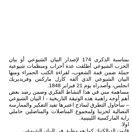
بمناسبة الذكرى 174 لإصدار البيان الشيوعي أو بيان
الحزب الشيوعي أطلقت عدة أحزاب ومنظمات شيوعية
حملة ضمن قمة الشعوب، لقراءة الكتب الحمراء ومنها
البيان الشيوعي الذي ألفه كارل ماركس وفريديريك
انجلس، وأصدراه يوم 21 فبراير 1848.
مساهمة مني في هذا النشاط الفكري وضمن رصد بعض
أهم أوجه راهنية هذه الوثيقة التاريخية - ا البيان الشيوعي
– سأحاول التطرق لنماذج اعتبرها تفيد التفكير والممارسة
النضالية لحزبنا ولمجموع المناضلات والمناضلين حاملي
راية الماركسية اللينينية.
اولا.
قانون الديالكتيك كما هو مطبق في البيان الشيوعي.