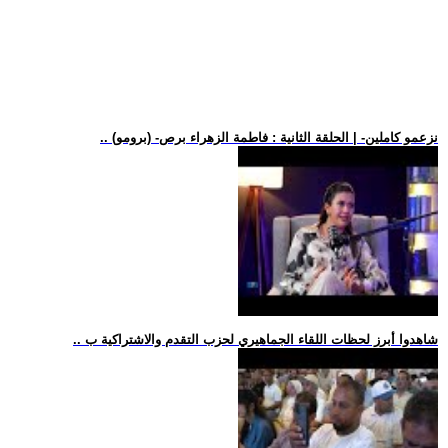
.. (برومو) -نزعمو كاملين- | الحلقة الثانية : فاطمة الزهراء برص
.. شاهدوا أبرز لحظات اللقاء الجماهيري لحزب التقدم والاشتراكية ب