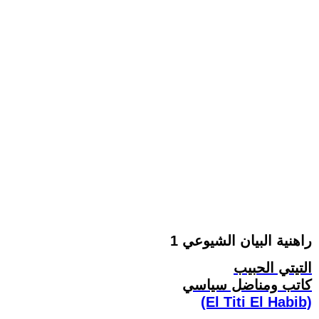
راهنية البيان الشيوعي 1
التيتي الحبيب
كاتب ومناضل سياسي
(El Titi El Habib)