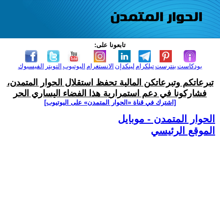
تابعونا على:
بودكاست
بنترست
تيلكرام
لينكدإن
الانستغرام
اليوتيوب
التويتر
الفيسبوك
تبرعاتكم وتبرعاتكن المالية تحفظ استقلال الحوار المتمدن،
فشاركونا في دعم استمرارية هذا الفضاء اليساري الحر
[اشترك في قناة ‫«الحوار المتمدن» على اليوتيوب]
الحوار المتمدن - موبايل
الموقع الرئيسي