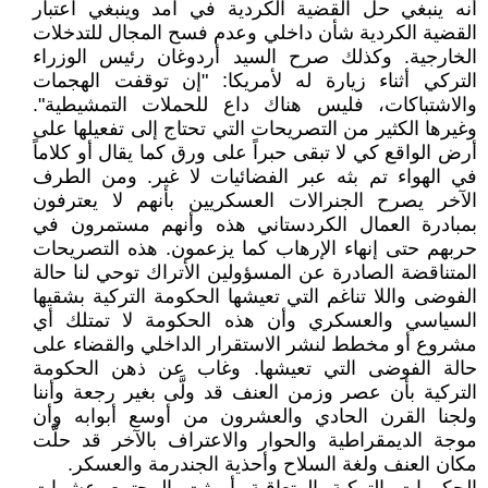
أنه ينبغي حل القضية الكردية في آمد وينبغي اعتبار
القضية الكردية شأن داخلي وعدم فسح المجال للتدخلات
الخارجية. وكذلك صرح السيد أردوغان رئيس الوزراء
التركي أثناء زيارة له لأمريكا: "إن توقفت الهجمات
والاشتباكات، فليس هناك داع للحملات التمشيطية".
وغيرها الكثير من التصريحات التي تحتاج إلى تفعيلها على
أرض الواقع كي لا تبقى حبراً على ورق كما يقال أو كلاماً
في الهواء تم بثه عبر الفضائيات لا غير. ومن الطرف
الآخر يصرح الجنرالات العسكريين بأنهم لا يعترفون
بمبادرة العمال الكردستاني هذه وأنهم مستمرون في
حربهم حتى إنهاء الإرهاب كما يزعمون. هذه التصريحات
المتناقضة الصادرة عن المسؤولين الأتراك توحي لنا حالة
الفوضى واللا تناغم التي تعيشها الحكومة التركية بشقيها
السياسي والعسكري وأن هذه الحكومة لا تمتلك أي
مشروع أو مخطط لنشر الاستقرار الداخلي والقضاء على
حالة الفوضى التي تعيشها. وغاب عن ذهن الحكومة
التركية بأن عصر وزمن العنف قد ولَّى بغير رجعة وأننا
ولجنا القرن الحادي والعشرون من أوسع أبوابه وأن
موجة الديمقراطية والحوار والاعتراف بالآخر قد حلَّت
مكان العنف ولغة السلاح وأحذية الجندرمة والعسكر.