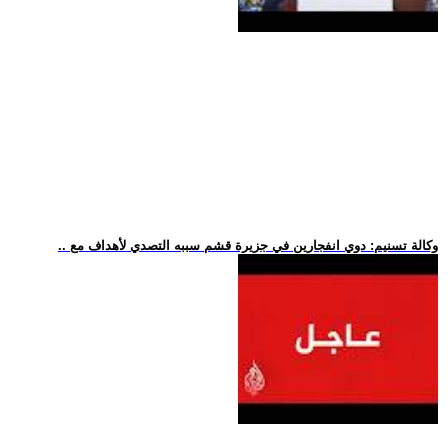
.. وكالة تسنيم: دوي انفجارين في جزيرة قشم سببه التصدي لأهداف مع