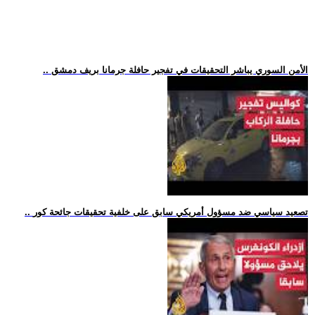
.. الأمن السوري يباشر التحقيقات في تفجير حافلة جرمانا بريف دمشق
.. تصعيد سياسي ضد مسؤول أمريكي سابق على خلفية تحقيقات جائحة كور