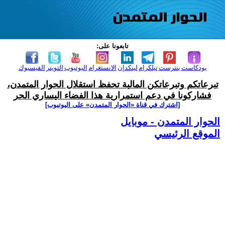
تابعونا على:
بودكاست
بنترست
تيلكرام
لينكدإن
الانستغرام
اليوتيوب
التويتر
الفيسبوك
تبرعاتكم وتبرعاتكن المالية تحفظ استقلال الحوار المتمدن،
فشاركونا في دعم استمرارية هذا الفضاء اليساري الحر
[اشترك في قناة ‫«الحوار المتمدن» على اليوتيوب]
الحوار المتمدن - موبايل
الموقع الرئيسي