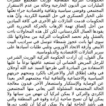
الحكومات التركية المتعاقبة أورثت المجتمع عشرات
المليارات من الديون الخارجية وحالة من عدم الاستقرار
المجتمعي وفوضى سياسية وثقافية واقتصادية جراء تعنّتها
على الخيار العسكري في حل القضية الكردية. وأنَّ هذه
الحكومات قدمت التنازلات تلو الأخرى في كافة الميادين
من أجل إلصاق تهمة الإرهاب بالحركة التحررية التي
يقودها العمال الكردستاني، لكن كل هذه المحاولات باءت
بالفشل ولم تحصد الحكومات التركية من محاولاتها تلك
سوى أنها باتت عجوز شمطاء تتوسل في سراديب البيت
الأبيض وأزقة الاتحاد الأوروبي وتلبي طلبات أسيادها على
سرير التنازلات الاقتصادية والدبلوماسية.
مآل القول، إن أرادت الحكومة التركية الوريث الشرعي
للرجل المريض العثماني أن تستعيد عافيتها نوعاً ما عليها
الاستفادة من المبادرة التي طرحها السيد عبد الله أوجلان
في وقف إطلاق النار والاعتراف بالكرد ومنحهم حريتهم
السياسية والاجتماعية والثقافية لبناء مجتمعهم الحر بعيداً
عن الوصاية والإستكبار واستصغار الآخر. فبدون معالجة
الحالة المجتمعية المشلولة التي يعاني منها المجتمعين
الكردي والتركي لا يمكن لتركيا أن تنهض من سباتها ولا
يمكن لها أن تصبح صاحبة إرادة وقوة في المنطقة والتي
هي بأشد الحاجة لها، ولا يمكن لتركيا أن تلعب دورها