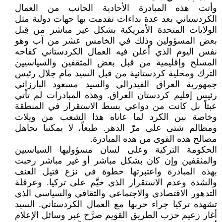
وأتت هذه المبادرة الأحادية الجانب من العمال
الكردستاني بعد عدة نداءات تقدمت بها جهات دولية مثل
الولايات المتحدة الأمريكية بشكل غير مباشر من قِبل
بعض المسؤولين وذلك في الخامس عشر من آب وهو
نفس اليوم الذي أعلن فيه العمال الكردستاني كفاحه
المسلح وإقليمية من قبل بعض المثقفين والسياسيين
الترك ومحلية كردستانية من قبل السيد مام جلال رئيس
جمهورية العراق الفيدرالي والسيد مسعود البارزاني
رئيس إقليم كردستان العراق. وهذه المبادرات لم تأتي
عبثاً بل كانت من دواعي بسط الاستقرار في المنطقة
وخاصة بين الكرد لما عاناه هذا الشعب من ويلات
ومظالم شتى على مرّ الدهر. طبعاً، لا يمكننا تجاهل
مصالح هذه القوى من هذه المبادرة.
الحكومة التركية وعلى لسان مسؤوليها السياسيين
والمثقفين وإن كان بشكل مباشر أو غير مباشر رحبت
بهذه المبادرة واعتبرتها خطوة في نزع فتيل العنف
والشدة وعدم الاستقرار الذي خيَّم على تركيا. وعرقلة
التدهور الاقتصادي والاجتماعي والثقافي والسياسي الذي
تشهده تركيا جراء حربها مع العمال الكردستاني. السيد
أغار زعيم حزب الطريق القويم صرَّح عبر وسائل الإعلام