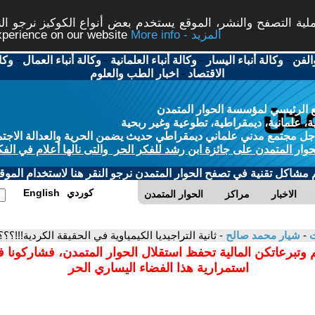
ة التصفح والنشر، الموقع يستخدم بعض أنواع الكوكيز نرجو النق
More info - المزيد
experience on our website
الفن
-
وكالة أنباء اليسار
-
وكالة أنباء العلمانية
-
وكالة أنباء العمال
-
وكا
الاقتصاد
-
اخبار الطب والعلوم
 الرئيسي لمؤسسة الحوار المتمدن
، علمانية، ديمقراطية، تطوعية وغير ربحية
ل مجتمع مدني علماني ديمقراطي حديث يضمن الحرية والعدالة الاجتم
حوار المتمدن على جائزة ابن رشد للفكر الحر والتى نالها أعلام في الفك
م مشاكل تقنية في تصفح الحوار المتمدن نرجو النقر هنا لاستخدام الموقع
كوردي
English
الاخبار
مراكز
الحوار المتمدن
ت
-
شيار محمد صالح
- ثانية التراجيديا الكيمياوية في الحقيقة الكردية!!!؟؟؟
 وتبرعاتكن المالية تحفظ استقلال الحوار المتمدن، فشاركونا 
استمرارية هذا الفضاء اليساري الحر