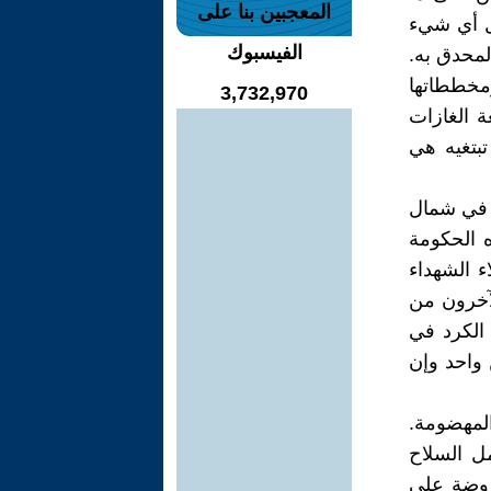
المعجبين بنا على
ال أي شيء
الفيسبوك
المحدق به.
مخططاتها
3,732,970
ة الغازات
بتغيه هي
ي في شمال
 الحكومة
 الشهداء
آخرون من
 الكرد في
 واحد وإن
المهضومة.
ل السلاح
فروضة على