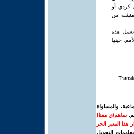
ل كردي أو
منبثقة من
 تعمل هذه
مم. حينها
Transl
اعية، والمساواة
م.
ساهم/ي معنا!
رار هذا المنبر الحر
معلومات التحويل