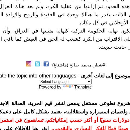
هذه الحدود تم إزالتها من عقلية الكرد، ولم يعد هناك انعزا
الذات، بقدر ما هنالك وحدة في العقيدة والروح والإرادة ال
ّ الأوجلاني في كل مكان.
تكون نهاية الحكومة التركية كنهاية مثيلتها في العراق، وأن
ى الاقتراب من الكرد كشعب له الحق في العيش كما باقي الأ
 حادث حديث.
#شيار_محمد_صالح (هاشتاغ)
موضوع إلى لغات أخرى -
ate the topic into other languages
Powered by
Translate
شروع تطوعي مستقل يسعى لنشر قيم الحرية، العدالة الاجتم
. ولضمان استمراره واستقلاليته، يعتمد بشكل كامل على دعمك
دعمكم بمبلغ 10 دولارات سنويًا أو أكثر حسب إمكانياتكم، تساهمون في استم
وتًا قويًا للفكر اليساري والتقدمي
،
انقر هنا للاطلاع على 