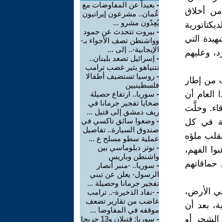
-
بعيداً عن المفاوضات مع
من أخلاق
عُمان.. مشرعون إيرانيون
يُعِدّون مشرو ...
كتاتورية
-
بيروت تتحدث عن جمود
هيدة التي
وواشنطن تصف الأجواء بـ-
الإيجابية-.. إلى ...
، وعليهم
-
إسرائيل تصعد بلبنان..
نتنياهو يثير غضب ترامب
-
روسيا تستضيف أطفالا
ت من إطار
فلسطينيين
 العام أن
-
سوريا.. ارتفاع حصيلة
ضحايا تفجير جرمانا في
اء. وحلَّت
ريف دمشق إلى قتيل ...
-
وضعوا سائق تاكسي في
بة في كل
صندوق السيارة.. تفاصيل
بقلب ملؤه
عملية سطو مسلح ع ...
-
توتر دبلوماسي بين
بوا الفهم،
واشنطن وباريس
 حماقاتهم
-
سوريا.. -منبر أنصار
الرسول- يعلن عن تبني
تفجير جرمانا وحصيلة ...
في الأرض،
-
-نفاد الذخيرة-.. ترامب
غاضب من تقارير تضعف
ة، بعد أن
موقفه في المفاوضا ...
 الشجر أو
-
سوريا: قتيلان و13 جريحا