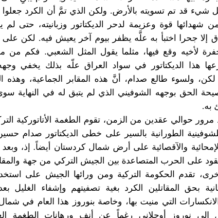
 شيء قد تم تسويته بالأرض. ولكن الذي تمَّ أن الكرد جعلوا
ن شهدائها قوة وعزيمة لدحر الديكتاتور وزبانيته، حتى لم 
 إلا جحرا اختبأ به علَّه يظفر بيوم آخر يعيش فيه. لكن على م
رة لأخيه وقع فيها، مثلما يقول المثل الشعبي. فكم من مق
عها هذا الديكتاتور في سواد العراق علّه بذلك يخفي وجهه
لكن، ولسوء طالع صدام، أنَّ هذه المقابر الجماعية، وهذه ا
صيحة الحق بوجهه الشوفيني الذي لم يتبق له في النهاية سو
 به.
 مرور حوالي عقدين من الزمن، تقوم الطغمة الأتاتوركية التركي
شوفينية الطورانية بالسير على خطى الديكتاتور صدام حسين
إمحائية والآقصائية على أرض شمال كردستان أيضاً. إذ، وبعد 
قود على الحرب المتصاعدة بين الجيش التركي من جهة والمقات
رى، تقدم الحكومة التركية ومن ورائها الجيش على استخدا
انية بحق المقاتلين الكرد بغية تصفيتهم وإشفاء الغليل ب
لانكسارات التي منيت بها، وخاصة بنوروز هذا العام في شما
 إلى نوروز أوجلاني رغماً عن أنف ورهانات الطغمة الع