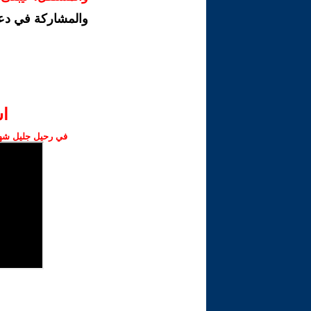
والمشاركة في دع
ا‫
في رحيل جليل شهبا