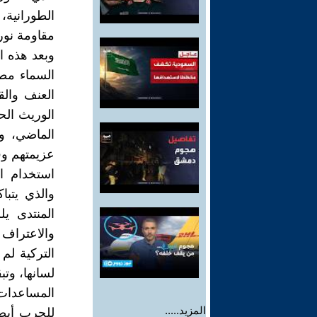
الطورانية،
مقاومة نور
وبعد هذه ا
السماء مطا
العنف والق
الوريث الح
الماضي، وا
عزيمتهم وقو
استخدام ال
والذي يتبا
المنتدى ي
والاعتراف 
التركية لم 
لسانها، وت
المساعدات 
المزيد.....
للحرب أيضا