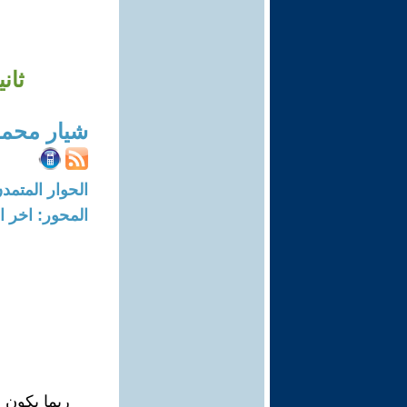
ثان
شيار محمد
الحوار المتمدن-العدد: 1503 - 06
المحور: اخر ال
ربما يكون ق