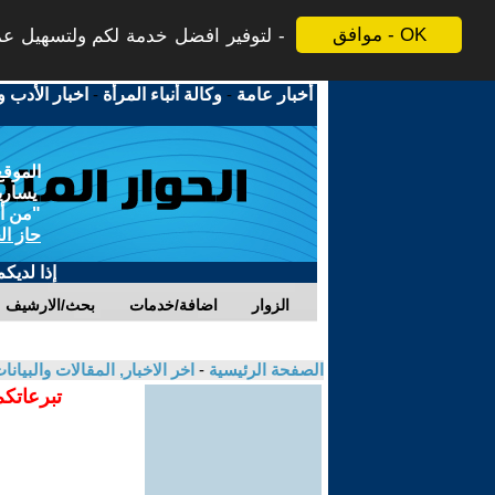
موافق - OK
لتوفير افضل خدمة لكم ولتسهيل عملي
أخبار عامة
-
وكالة أنباء المرأة
-
اخبار الأدب و
الموقع
يسارية
"من أج
حاز ال
إذا لديك
الزوار
اضافة/خدمات
بحث/الارشيف
الصفحة الرئيسية
-
اخر الاخبار, المقالات والبيانا
تبرعاتكم