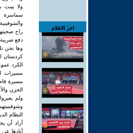
ولا يمت ب
سماسرة ال
والشوفينية
اخر الافلام
راح ضحيته
دفع ضريبة ذ
وها نحن نل
كردستان لت
الكرد عموما
مسيرات ال
مسيرة قام ب
الحزن والأس
ولم يعيروا
وشوفينيتهم
النظام الد
أراد أن يج
أبادها عن ب