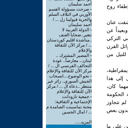
أحمد سليمان
إطفاء روح
-
صرحت مسؤولة القسم
الأوربي في ائتلاف السلم
والحرية فيوليتا زل ... /
 شقت عنان
أحمد سليمان
-
الدولة العربية لا
بعيداً عن
تتغير..ضحايا العنف
ي التركي
..مناشدة اقليم كوردستان
... / مركز الآن للثقافة
ائل القرن
والإعلام
 للنيل من
-
المصير المشترك ..
لبنان... معارضاً.. عودة
التحالف الفرنسي ال ... /
يمقراطية،
مركز الآن للثقافة والإعلام
-
نحو الوضوح....انسحاب
ل إلى هذا
الجيش السوري.. زائر غير
هما كان،
منتظر ..دعاة ال ... / مركز
الآن للثقافة والإعلام
ة الحكومة
-
جمعية تارودانت
الإجتماعية و الثقافية:
 لم تتجاوز
محنة تماسينت الصامدة م
تجدون بعض
... / امال الحسين
المزيد.....
كن على ما