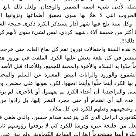
صلة لأدنى شيء اسمه الضمير والوجدان. ولعل ذلك نابع 
حروب التي لا همَّ لها سوى تحقيق أطماعها ونزواتها الدي
. وكل سنة نلج فيها شهر آذار يستذكر الكرد ذكرى حلبجة الش
ا أكثر من خمسة آلاف شهيد كردي، ليس لشيء سوى لأنهم كرد
لك!!!.
ج هذه السنة واحتفالات نوروز تعم كل بقاع العالم حتى خرج
نتشر في كل بقعة يعيش عليها الكرد. الملفت في نوروز هذا
ً مدّوا يد السلام والأخوة والمحبة للجميع، وللأعداء قبل الأصدق
شموع والورود والرايات البيض المعبرة عن السلم والمح
ها الكرد أينما حلّوا وأينما اتجهوا. لكن، نقولها على مضض، و
ى والتراجيديا، أن أعداء الكرد لم يفهموا، أو بالأحرى، لم يرغ
 هذه اليد أي اهتمام أو حتى مجرد النظر إليها. بل زادوا من
 وعنجهيتهم وقتلهم للكرد في كل مكان.
يكتاتوري الراحل الذي كان يتزعمه صدام حسين، والذي طغى 
عل من حلبجة عبرة ودرسا للكرد كي لا يرفعوا رؤوسهم ثاني
كرة أبيها مستخدماً الغازات السامة الكيماوية، ولم يبقِِ على