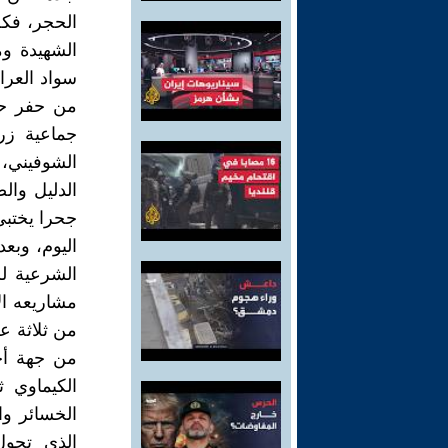
الحجر، فكل
الشهيدة وم
سواد العراق
من حفر حف
جماعية زر
الشوفيني، 
الدليل وال
جحرا يختبئ
اليوم، وبعد
الشرعية لل
مشاريعه ال
من ثلاثة ع
من جهة أخ
الكيماوي ث
الخسائر وا
الذي تحول