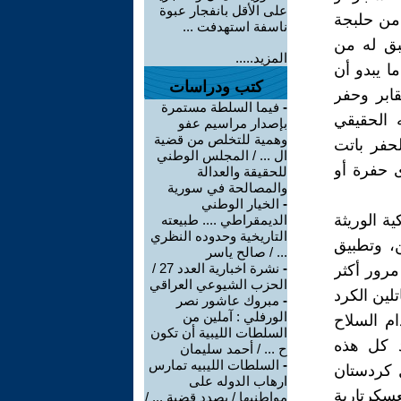
على الأقل بانفجار عبوة
 من حلبجة
ناسفة استهدفت ...
يبق له من
المزيد.....
ا يبدو أن
كتب ودراسات
ابر وحفر
-
فيما السلطة مستمرة
 الحقيقي
بإصدار مراسيم عفو
وهمية للتخلص من قضية
لحفر باتت
ال ... / المجلس الوطني
ى حفرة أو
للحقيقة والعدالة
والمصالحة في سورية
-
الخيار الوطني
ة الوريثة
الديمقراطي .... طبيعته
التاريخية وحدوده النظري
، وتطبيق
... / صالح ياسر
-
نشرة اخبارية العدد 27 /
مرور أكثر
الحزب الشيوعي العراقي
لين الكرد
-
مبروك عاشور نصر
الورفلي : آملين من
م السلاح
السلطات الليبية أن تكون
عد كل هذه
ح ... / أحمد سليمان
-
السلطات الليبيه تمارس
ل كردستان
ارهاب الدوله على
سكرتارية
مواطنيها / بصدد قضية ... /