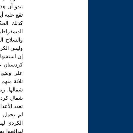
يبدو أن هذه
تقع عليه أي
كذلك الحك
الديمقراطي
والسلاح ا
وليس الكرد
إن استشهاد
كردستان ع
على وضع ح
ثلاثة منهم
شمالها. رب
شمال كردست
تعدد الأعداء
لم يحمل ال
الكردي لي
ليدافعوا ب