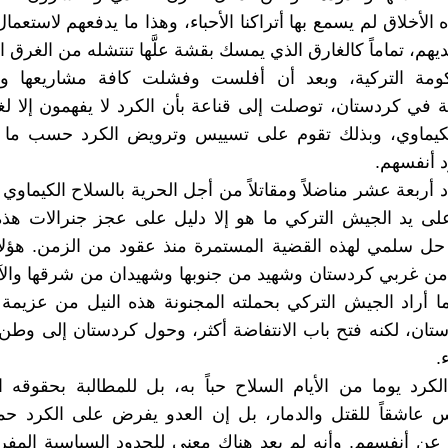
 الأخلاق لم يسمع بها أتراكنا الأحباء، وهذا ما يدفعهم لاستعم
ديهم، تماماً كالغارق الذي يمسك بقشة علَّها تنتشله من الغرق 
ومة التركية، وبعد أن أفلست وفشلت كافة مشاريعها و
ة في كردستان، توصلت إلى قناعة بأن الكرد لا يفهمون إلا لغ
لكيماوي، وبذلك تقوم على تسييس وترويض الكرد حسب ما ت
 أنفسهم.
 أربعة عشر مناضلاً ومقاتلاً من أجل الحرية بالسلاح الكيماو
لى يد الجيش التركي ما هو إلا دليل على عجز جنرالات هذه
ل سلمي لهذه القضية المستمرة منذ عقود من الزمن. هؤلاء
 من غربي كردستان وشهيد من جنوبها وشهيدان من شرقها وال
ما أراد الجيش التركي بحملته المجنونة هذه النيل من عزيمة
ان، لكنه فتح باب الانتفاضة أكثر، وحول كردستان إلى وطن
.
كرد يوما من الأيام السلاح حباً به، بل للمطالبة بحقوقه 
س عاشقاً للقتل والدمار، بل إن العدو يفرض على الكرد حم
ه عن أنفسهم. وأنه لم يعد هناك معنى للحدود السياسية الم