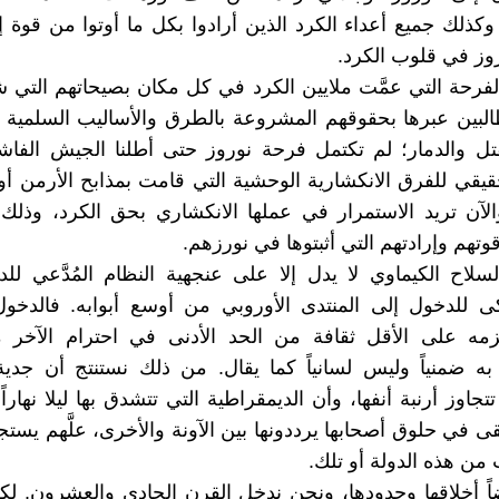
 وكذلك جميع أعداء الكرد الذين أرادوا بكل ما أوتوا من قوة 
وز في قلوب الكرد.
لفرحة التي عمَّت ملايين الكرد في كل مكان بصيحاتهم التي
لبين عبرها بحقوقهم المشروعة بالطرق والأساليب السلمية و
تل والدمار؛ لم تكتمل فرحة نوروز حتى أطلنا الجيش الفاش
قيقي للفرق الانكشارية الوحشية التي قامت بمذابح الأرمن أو
لآن تريد الاستمرار في عملها الانكشاري بحق الكرد، وذلك
تهم وإرادتهم التي أثبتوها في نورزهم.
سلاح الكيماوي لا يدل إلا على عنجهية النظام المُدَّعي للد
كى للدخول إلى المنتدى الأوروبي من أوسع أبوابه. فالدخو
لزمه على الأقل ثقافة من الحد الأدنى في احترام الآخر م
به ضمنياً وليس لسانياً كما يقال. من ذلك نستنتج أن جدي
تتجاوز أرنبة أنفها، وأن الديمقراطية التي تتشدق بها ليلا نهاراً
بقى في حلوق أصحابها يرددونها بين الآونة والأخرى، علَّهم يس
من هذه الدولة أو تلك.
ً أخلاقها وحدودها، ونحن ندخل القرن الحادي والعشرون. ل