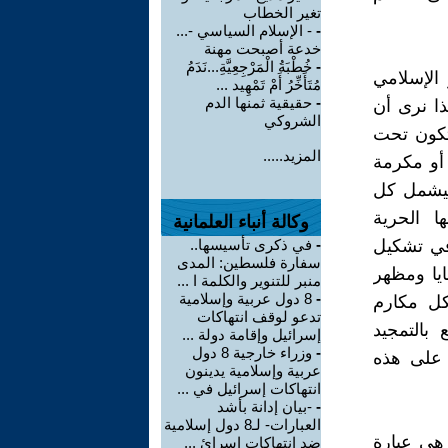
تغير الخطاب
-
- الإسلام السياسي -...
خدعة أصبحت مهنة
-
خُطْبَةُ الْمَرْجِعِيَّةِ...نَدَمُ
 الإسلامي
مُتَأَخِّرُ أَمْ تَمْهِيد ...
-
حقيقية ثمنها الدم
ذا نرى أن
الشروكي
تكون تحت
المزيد.....
 أو مكرمة
ليشمل كل
ا الحرية
وكالة أنباء العلمانية
في تشكيل
-
في ذكرى تأسيسها..
سفارة فلسطين: المدى
ايا ومظهر
منبر للتنوير والكلمة ا ...
-
8 دول عربية وإسلامية
كل مكارم
تدعو لوقف انتهاكات
بالتمجيد
إسرائيل وإقامة دولة ...
-
وزراء خارجية 8 دول
 على هذه
عربية وإسلامية يدينون
انتهاكات إسرائيل في ...
-
-بيان إدانة بأشد
العبارات- لـ8 دول إسلامية
هي عبارة
ضد انتهاكات إسرائ ...