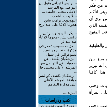
-
الرئيس الإيراني يقول إن
هم من فكر
التواصل مع المرشد
ي لتأكيد
الأعلى مجتبى خامنئ ...
-
-لا يحب الشعب
كس نرى أن
اليهودي-.. ترامب يشن
هجومًا لاذعًا على عبدالرح
نفسه الذي
...
في المنهج
-
-يكره اليهود وإسرائيل-..
ترامب يشن -هجوماً لاذعاً-
ضد عبدالر ...
والطبقية
-
أحزاب مسيحية تحذر في
مذكرة احتجاج من تغيير
ديموغرافي في سهل ...
 يميز بين
-
بيزشكيان يكشف عن
صعوبات في التواصل مع
أنه تبرير
المرشد الأعلى مجتبى خا
...
ذا كافيا
-
بزشكيان يكشف كواليس
موافقة المرشد الأعلى
على مذكرة التفاهم
يات وحتى
لى المرأة
المزيد.....
كتب ودراسات
ناصب وحتى
-
حقوق العصر. تحقيقات