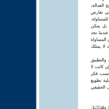
العدالة،
تي تعارض
للمساواة،
ا بل يمكن
عندما نجد
 المساواة
 لا يمتلك
والتطبيق
 كانت لا
بحسب فكر
ية تطويع
 الحقيقي
وَقَبَاۤىِٕلَ