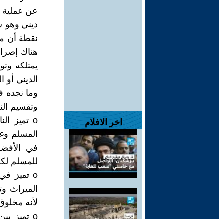
عن عملية و
ديني وهو س
نقطة أن ما
هناك إصرار
يمتلكه وتو
الديني أو ا
وما نجده ف
وتقسيم الن
o تميز ال
اخر الافلام
المسلم وغي
في الأفضلي
للمسلم لكس
o تميز ف
الميراث وت
لأنه مخلوق
o تميز بي