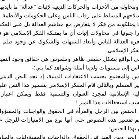
محاولة من الأحزاب والحركات الدينية لإثبات "عدالة" ما بأيدي
لاحهم المسلط على رقاب الناس وعلى الحكومات والأنظمة وه
 يمتلكونه من فكر لا يتعارض مع مفاهيم العدالة بل على الع
ا جنونيا في محاولات إثبات أن ما يمتلكه الفكر الإسلامي هو 
فره العدالة للناس وأبعاد الشبهات والشكوك عن وجود ظلم 
لفكر الإسلامي
ي الواقع بشكل حقيقي ظاهر وملموس هي حقائق وجود التميز 
اس إلى مستويات ولدينا أمثلة وشواهد كما يلي:-
ناس والمجتمع بحسب الاعتقادات الدينية، إذ نجد النص الديني
ر المسلم وبالتالي قام المفكر الإسلامي بتفسير هذا النص على 
ة الإسلامية لمجرد العنوان والتسمية فقط ويمكن اعتبار ه
ب استحقاقات هذا التميز !
ي الجنس بين الرجل والمرأة في الحقوق والواجبات والمسؤول
م تفسير هذه النصوص على أنها نوع من الامتيازات للرجل ع
 بهذا الجنس!
ن الحر وبين العبد في الحقوق والواجبات والمسؤوليات والم