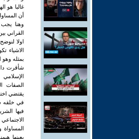
غالبا هو ا
أن المساوا
وهنا يجب 
القراني بي
اولا لنوضح 
الاشياء ت
بمثله وهو ا
شأقرت دار 
الإسلامي م
الصفات ال
يقتضي اختلا
في خلقه سب
فيها الشري
الاجتماعي ا
المساواة و
بعينها هي