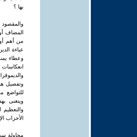
بها ؟
والمقصود ه
المضاف أو 
من أهم أو
عباءة الدي
وعطاء يمنح
انعكاسات 
والديموقر
وتفصيل هذه
للتواضع م
ويتغنى به
والتعظيم 
الأحزاب الإ
محاولة سحب