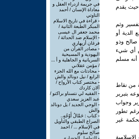
في جريمة ازدراء العقل و
 حيث يقدم
معاداة الإنسان / أحمد
التاوتي
-
قراءة في تاريخ الاسلام
تفسير وثم
المبكر الطبعة الثانية /
محمد جعفر ال عيسى
 الدية أو
-
الإسلام ضد الحداثة /
 صالح وذو
فرغان أزيهاري
-
مصادر القرآن من
ض أي شيء
اليهودية و المسيحية
أنه مسلم
السريانية و الجاهلية و أ ...
/ مؤمن عقلاني
-
محادثات مع الله الجزء
الرابع / نيل دونالد والش
-
مختصر كتاب الأرواح /
ة من نقاط
آلان كاردك
عه بتبرير
-
الفقيه لي نتسناو براكتو /
عبد العزيز سعدي
رير وجواب
-
الوحي الجديد / يل دونالد
والش
رغم تطور
-
كتاب : حَمَّالُ أَوْجُهٍ..
لحكمة غير
الصراع الطبقي والتأويل
في الإسلام ... / احمد
صالح سلوم
الإسلامية
-
التواصل الحضاري