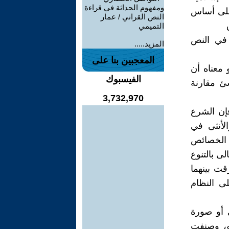
ومفهوم الحداثة في قراءة
 على أساس
النص القراني / عمار
التميمي
 في النص
المزيد.....
المعجبين بنا على
 معناه أن
الفيسبوك
ئ مقارنة
3,732,970
فإن الشرع
الأنثى في
 الخصائص
ى بالتنوع
قت بينهما
لى النظام
 أو صورة
ه، وصنفت