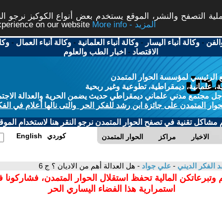
ة التصفح والنشر، الموقع يستخدم بعض أنواع الكوكيز نرجو النق
More info - المزيد
experience on our website
الفن
-
وكالة أنباء اليسار
-
وكالة أنباء العلمانية
-
وكالة أنباء العمال
-
وكا
الاقتصاد
-
اخبار الطب والعلوم
 الرئيسي لمؤسسة الحوار المتمدن
، علمانية، ديمقراطية، تطوعية وغير ربحية
ل مجتمع مدني علماني ديمقراطي حديث يضمن الحرية والعدالة الاجتم
حوار المتمدن على جائزة ابن رشد للفكر الحر والتى نالها أعلام في الفك
م مشاكل تقنية في تصفح الحوار المتمدن نرجو النقر هنا لاستخدام الموقع
كوردي
English
الاخبار
مراكز
الحوار المتمدن
د الفكر الديني
-
علي جواد
- هل العدالة أهم من الاديان ؟ ج 6
 وتبرعاتكن المالية تحفظ استقلال الحوار المتمدن، فشاركونا 
استمرارية هذا الفضاء اليساري الحر