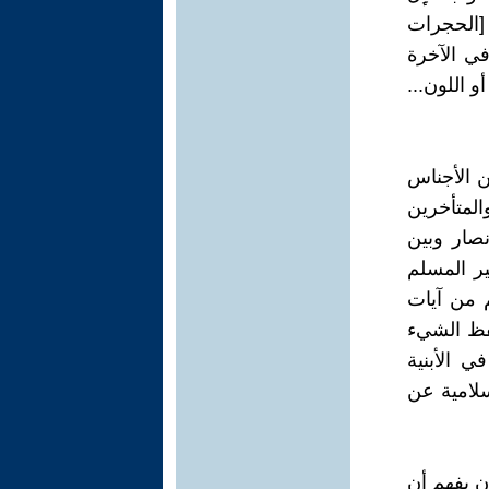
رࣱ﴾ [الحجرات
في الآخرة
 اللون...
ن الأجناس
لمتأخرين
نصار وبين
ير المسلم
م من آيات
حفظ الشيء
 الأبنية
سلامية عن
ن يفهم أن