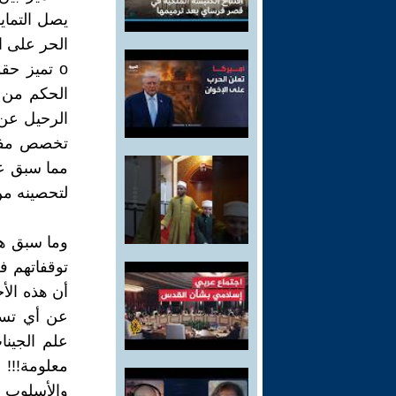
يصل التماي
الحر على ال
o تميز حق
الحكم من ا
الرحيل عن 
تخصص مفيد
مما سبق عل
لتحصينه من
وما سبق هي
توقفاتهم ف
أن هذه الأ
عن أي تسا
علم الجينا
معلومة!!!
والأسلوب و