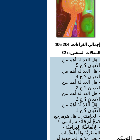
إجمالي القراءات: 106,204
المقالات المنشورة: 32
-
هل العدالة أهم من
الاديان ؟ ج 5
-
هل العدالة أهم من
الاديان ؟ ج 4
-
هل العدالة أهم من
الاديان ؟ ج 3
-
هل العدالة أهم من
الاديان ؟ ج 2
-
هَلْ اَلْعَدَالَةُ أَهَمَّ مِنْ
اَلْأَدْيَانِ ؟ ج 1
-
الخامنئي.. هل هومرجع
دَمجْ أم قائد سياسي !!
-
الِاتِّفاقيَّةُ العِراقيَّةُ -
المِصْريَّةُ والْمِليشْياتِ
لى التحكم
-
تغير مذيع المرجعية أو