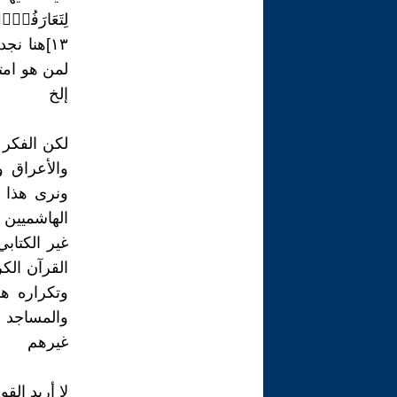
لِتَعَارَفُوۤا
١٣]هنا ن
لمن هو امتا
إلخ
لكن الفكر 
والأعراق 
ونرى هذا ع
الهاشميين 
غير الكتاب
القرآن الك
وتكراره هو
والمساجد م
غيرهم
لا أريد الق