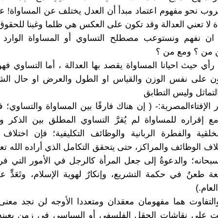
لهروب نحو مفهوم اعتماد مبدأ أن العدل يختلف عن المساواة!
ة لا تعني العدالة وقد تكون على العكس هي ظلما وغبنا للحقوق
ان نفهم ونستوعب مصطلح التساوي أو المساواة الوارد
ن من ؟ ومع من ؟
رأي حيث احيانا المساواة يقصد بها العدالة ، أما التساوي فهو
كون على نفس الوزن والقياس او الطول والعرض او حال الش
لتماثل وليس التطابق
الإفتاءالمصرية:- ( إن هناك فارقًا بين المساواة والتساوي؛ 
ع إقراره للمساواة لم يُقرَّ التساوي المطلق بين الذكر و
خلقية والفطرة الربانية والوظائف التكليفية؛ فإن اختلاف
ف الوظائف والمراكز، حتى يتحقق التكامل الذي أراده الله تعال
حانه؛ والدعوةُ إلى جعل المرأة كالرجل في الأمور التي فر
عة طعنٌ في حكمة التشريع، وإنكارٌ لهوية الإسلام، وتَعَدٍّ ع
لعام.)
التفاوت هما مفهومان معقدان ومتعددا الأوجه لن نجد معنى
منت على نقاشات الحقل الفلسفي أو السياسي في زمن بعين