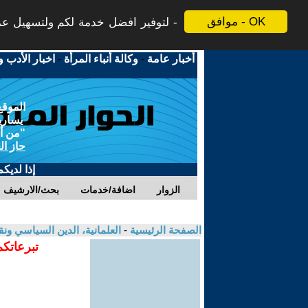
موافق - OK
لتوفير افضل خدمة لكم ولتسهيل عملي
أخبار عامة
-
وكالة أنباء المرأة
-
اخبار الأدب و
الموقع
يسارية
"من أج
حاز ال
إذا لديك
الزوار
اضافة/خدمات
بحث/الارشيف
الصفحة الرئيسية
-
العلمانية، الدين السياسي ونق
تبرعاتكم