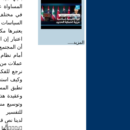
المساواة ع
في مختلف 
السياسات ا
يعتبرها مك
اعتبار إن 
المزيد.....
أن المجتمع
أمام نظام 
عملات من أ
نرجع للفكر
وكيف استخ
تطبق المسا
وعقيدة هذ
وتوسيع مس
للتفسير
لدينا نص ق
﴿یَـٰۤأَیُّهَا