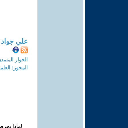
علي جواد
الحوار المتمدن-العدد: 7495 - 23
المحور: العلما
لماذا يحرص