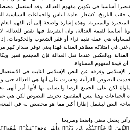
نصرا أساسيا في تكوين مفهوم العدالة، وقد استعمل مصطلح 
حقب التاريخ، كشعار لعامة الناس والجماعات السياسية ال
لمتحيزة والتمييزية. وهذه إشارة واضحة إلى أن الفهم العام 
ونا أساسيا لقيمة العدالة، وان التفريط فيها نقض للعدالة، ل
المساواة هي عملة تقيم ثراء أو فقر الشعوب والحكومات، إذ 
 غني في امتلاكه مظاهر العدالة فهذا يعني توفر مقدار كبير من
العدالة وبالعكس عندما تقل العدالة فإن المجتمع فقير ويكاد
ي قيمة لمفهوم المساواة.
 الإسلامي وفرقه عن النص الإسلامي الثابت في الاستعمال 
دمت النصوص القرآنية وفسرت على أنها هي العدالة حتى وإن
واة لكن على الجميع الرضا والتسليم بها لأنها أمر ألهى 
ه الجماعات وهنا ليس المقصود تحريف النصوص لكن هي عمل
احة النص ليشمل إطارا أكبر مما هو مخصص له في المعنى
رآني يحمل معنى واضحا وصريحا
 ٱلنَّاسُ إِنَّا خَلَقۡنَـٰكُم مِّن ذَكَرࣲ وَأُنثَىٰ وَجَعَلۡنَـٰكُمۡ شُعُوبࣰا 