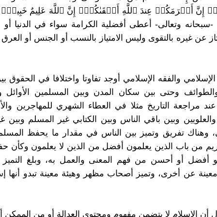
۟ۚ إِنَّ أَكۡرَمَكُمۡ عِندَ ٱللَّهِ أَتۡقَىٰكُمۡۚ إِنَّ ٱللَّهَ عَلِیمٌ خَبِی
جد -سبحانه وتعالى- أعطى أفضلية الكرامة سواء في الدنيا أو 
ز عن غيره بالتقوى وليس الامتياز بالنسب أو الجنس أو العرق أو
الإسلامي والفقه الإسلامي أوجد تفاوتا واختلافا في الحقوق بي
والطوائف وحتى بين سكان المدن وبين المسلمين الأوائل وا
ند مراجعة التاريخ مثلا في العطاء الشهري للمهاجرين والأ
والعلويين وبين باقي الناس وبين الكتابي غير المسلم وبين غ
ي، وهناك تفريق وتميز بين الناس في مقدار ما يحفظ المسل
ريم من باب الذين يعلمون أفضل من الذين لا يعلمون وكأن 
 أفضل أو أحسن من فهم المعنى والعمل به، وبلغ التميز في
عينة عن أخرى، وتميز أصحاب مظهر وهيئة معينة تبدو أنها إ
ول أن الإسلام لا يتضمن مفهوم ومحتوى العدالة أو من الممكن أ