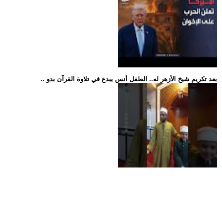
.. بعد تكريم شيخ الأزهر له.. الطفل أنس يبدع في تلاوة القرآن بدو