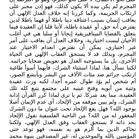
المجرم لم يكن بيده ألا يكون كذلك، فهو إذن مجبر على
ارتكاب الجريمة، وكما كررنا إنه خلاف العدل الإلهي أن
يعاقب إنسان بسبب اعتناقه دينا باطلا أو فهما باطلا لدين
يفترض أنه حق، أو عقيدة باطلة، لأننا قلنا إن العقيدة فيما
يتعلق بالقضايا الميتافيزيقية إيجابا أو سلبا هي في أغلب
الأحيان ليست اختيارية، وخلاف العدل أن يعاقب على أمر
غير اختياري، يمكن أن نفترض انعدام الاختيار عند
المجرم، وبذلك قد لا يستحق العقاب الإلهي في الحياة
الأخرى، بل ما يستوجبه العدل هو تعويض ضحايا جرائمه.
لكننا نسأل هنا، لماذا استثناء الشرك، فأيهما أسوأ طاغية
ارتكب جرائم ضد مئات الآلاف من البشر وبأبشع الصور،
أم شخص لم يؤذ طوال عمره أحدا، لكنه ورث عقيدة
وثنية من أبويه وفتح عينيه على مجتمع يتبع كله تلك
العقيدة، مما يعد شركا. ثم يا ترى لماذا كرر القرآن إدانة
الشرك، ولم يبين موقفه من الإلحاد، أي عدم الإيمان أصلا
بوجود الله؟ فهل يقع الإلحاد تحت عنوان ما دون الشرك
المغفور له من الله؟ من الناحية الفلسفية نقول الإلحاد
بحد ذاته لا يستحق العقاب وفق العدل الإلهي، ولكننا
نحاكم الدين بما ألزم هو به نفسه، فهو توعد حتى
المؤمنين بالله والموحدين له، غير المصدقين بنبوة محمد