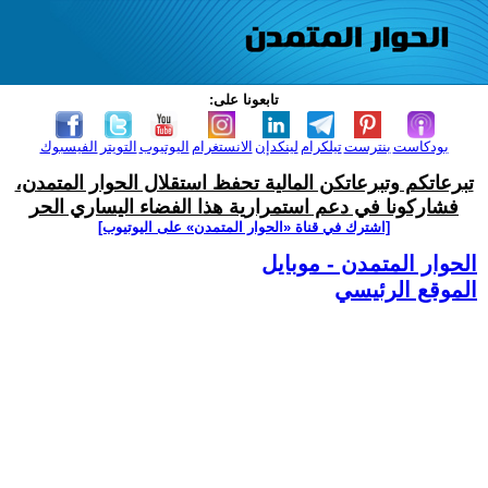
تابعونا على:
بودكاست
بنترست
تيلكرام
لينكدإن
الانستغرام
اليوتيوب
التويتر
الفيسبوك
تبرعاتكم وتبرعاتكن المالية تحفظ استقلال الحوار المتمدن،
فشاركونا في دعم استمرارية هذا الفضاء اليساري الحر
[اشترك في قناة ‫«الحوار المتمدن» على اليوتيوب]
الحوار المتمدن - موبايل
الموقع الرئيسي