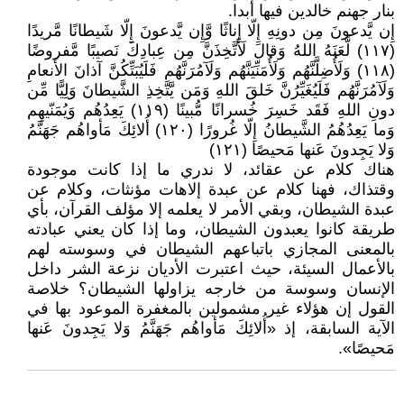
بنار جهنم خالدين فيها أبدا.
إِن يَّدعونَ مِن دونِهِ إِلّا إِناثًا وَّإِن يَّدعونَ إِلّا شَيطانًا مَّريدًا
(١١٧) لَّعَنَهُ اللهُ وَقالَ لَأَتَّخِذَنَّ مِن عِبادِكَ نَصيبًا مَّفروضًا
(١١٨) وَلَأُضِلَّنَّهُم وَلَأُمَنِّيَنَّهُم وَلَآمُرَنَّهُم فَلَيُبَتِّكُنَّ آذانَ الأَنعامِ
وَلَآمُرَنَّهُم فَلَيُغَيِّرُنَّ خَلقَ اللهِ وَمَن يَّتَّخِذِ الشَّيطانَ وَلِيًّا مِّن
دونِ اللهِ فَقَد خَسِرَ خُسرانًا مُّبينًا (١١٩) يَعِدُهُم وَيُمَنّيهِم
وَما يَعِدُهُمُ الشَّيطانُ إِلّا غُرورًا (١٢٠) أُلائِكَ مَأواهُم جَهَنَّمُ
وَلا يَجِدونَ عَنها مَحيصًا (١٢١)
هناك كلام عن عقائد، لا ندري ما إذا كانت موجودة
وقتذاك، فهنا كلام عن عبدة إلاهات مؤنثات، وكلام عن
عبدة الشيطان، وبقي الأمر لا يعلمه إلا مؤلف القرآن، بأي
طريقة كانوا يعبدون الشيطان، وما إذا كان يعني عبادته
بالمعنى المجازي باتباعهم الشيطان في وسوسته لهم
بالأعمال السيئة، حيث اعتبرت الأديان نزعة الشر داخل
الإنسان وسوسة من خارجه يزاولها الشيطان؟ خلاصة
القول إن هؤلاء غير مشمولين بالمغفرة الموعود بها في
الآية السابقة، إذ «أُلائِكَ مَأواهُم جَهَنَّمُ وَلا يَجِدونَ عَنها
مَحيصًا».