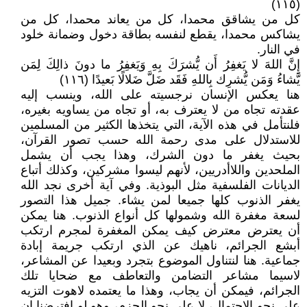
(١١٥)
كل من يشاقق محمدا، كل من يعاند محمدا، كل من
يشاكس محمدا، يقطع لنفسه بطاقة دخول وضمانة خلود
في النار.
إِنَّ اللهَ لا يَغفِرُ أَن يُّشرَكَ بِهِ وَيَغفِرُ ما دونَ ذالِكَ لِمَن
يَّشاءُ وَمَن يُّشرِك بِاللهِ فَقَد ضَلَّ ضَلالًا بَعيدًا (١١٦)
هنا يعكس الإنسان نرجسيته على الله، وينسب إليه
عقدته تجاه من لا يعترف به، أو تجاه من يساويه بغيره،
فلنتأمل في هذه الآية، التي يتخذها الكثير من المسلمين
للاستدلال على مدى رحمة الله حسب تصور القرآن،
بحيث يغفر ما دون الشرك، وهذا يجب أن يشمل
الملحدين واللاأدريين، لأنهم ليسوا مشركين، وكذلك أتباع
الديانات الفلسفية مثل البوذية. وفي آية أخرى نجد الله
يغفر الذنوب كلها جميعا لمن يشاء. جميل هذا التصور
لسعة مغفرة الله وشمولها كل أنواع الذنوب. هنا يمكن
أن يعترض معترض كيف يمكن المغفرة لمجرم ارتكب
أبشع الجرائم، ناهيك عن الذي ارتكب جريمة إبادة
جماعية. هنا لنتناول الموضوع بتجرد وبعيدا عن المشاعر،
لاسيما مشاعر التضامن والتعاطف مع ضحايا تلك
الجرائم، فيمكن أن يجاب، وهذا ما يعتمده لاهوت التزيه
على نحو الاحتمال، لا على نحو الجزم، وهو لو افترضنا إن