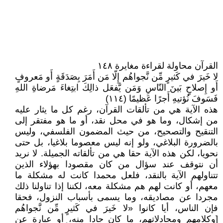
القرآن محاولة لقراءة مغايرة ١٤٨
لا خَيرَ في كَثيرٍ مِّن نَّجواهُم إِلّا مَن أَمَرَ بِصَدَقَةٍ أَو مَعروفٍ
أَو إِصلاحٍ بَينَ النّاسِ وَمَن يَّفعَل ذالِكَ ابتِغاءَ مَرضاةِ اللهِ
فَسَوفَ نُؤتيهِ أَجرًا عَظيمًا (١١٤)
هذه الآية هي من تألقات القرآن، رغم كل ما يثار عليه
من إشكال، وما هو في محل نقد، أو ما هو مفتقر إلى
التنقيح والتصحيح، من حيث المضمون الفلسفي، وليس
بالضرورة البلاغي، ولو إنه ليس معصوما بلاغيا، بل حتى
نحويا، لكن هذه الآية حقا هي من تألقاته الجميلة. لا نريد
أن نتوقف عند سؤال من كان مقصودا بهؤلاء الذين
تتناولهم الآية بالنقد، فلعل محمدا كانت له مشكلة ما
معهم، أو كانت لهم هم مشكلة معه، لكننا إذا تناولنا ذلك
مجردا عن مصاديقه، وما يسمى بأسباب النزول، فحقا
فإن الناس، أيا كانوا «لا خَيرَ في كَثيرٍ مِّن نَّجواهُم
[وكلامهم ومجادلاتهم، ما كان جادا منه، أو عبارة عن