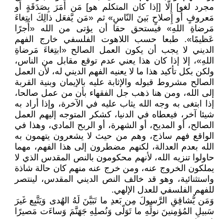
مجرد لغو] إِلّا [إذا كان المتكلم هو] مَن أَمَرَ بِصَدَقَةٍ أَو
مَعروفٍ أَو إِصلاحٍ بَينَ النّاسِ» ثم «مَن يَّفعَل ذالِكَ ابتِغاءَ
مَرضاةِ اللهِ» فيستحق حقا أن يؤتى من الله «أَجرًا
عَظيمًا». طبعا حسب اللاهوت الفلسفي خارج الفهم
الديني لا يجب أن يكون العمل الصالح «ابتِغاءَ مَرضاةِ
اللهِ»، إلا إذا كان هذا يعني عدم توقع مقابل من الناس،
ولكن بكل تأكيد هذا ما لا يعنيه الفهم الديني له، لأن العمل
الصالح مشروط قبوله والإثابة عليه بالإيمان وبنية القربة
إلى الله، ومن هنا ذهب جل الفقهاء بأن من عمل صالحا،
إذا ابتغى به وجه الله يثاب عليه في الآخرة، وإذا أراد به
شيئا آخر، فيعطاه في الدنيا، كشكر المتوجه إليهم العمل
الصالح، أو المديح، أو الشهرة، أو الربح المادي، وهذا في
الواقع فهم ساذج، وهم من حيث لا يشعرون يتهمون به
الله بعدم العدالة، لكنهم مضطرون إلى هذا الفهم، مهما
حاولوا تنزيه الله، لأنهم محكومون بالنص المقدس الذي لا
يملكون الخروج عنه، ومن خرج عنه منهم كان حالة شاذة
واستثنائية، وهو قد خالف النص الديني المقدس، لينتصر
للفهم الفلسفي للعدل الإلهي.
وَمَن يُّشاقِقِ الرَّسولَ مِن بَعدِ ما تَبَيَّنَ لَهُ الهُدى وَيَتَّبِع غَيرَ
سَبيلِ المُؤمِنينَ نولِّهِ ما تَوَلّى وَنُصلِهِ جَهَنَّمَ وَساءَت مَصيرًا