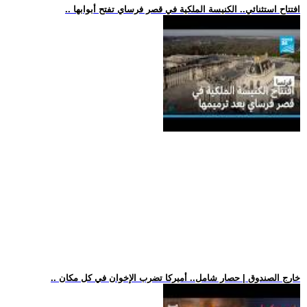
.. افتتاح استثنائي.. الكنيسة الملكية في قصر فرساي تفتح أبوابها
.. خارج الصندوق | حصار شامل.. أميركا تضرب الإخوان في كل مكان