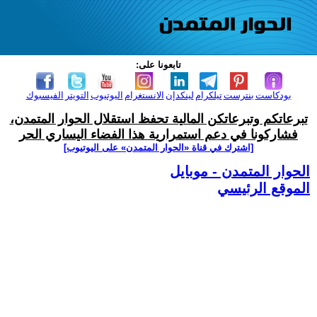
تابعونا على:
بودكاست
بنترست
تيلكرام
لينكدإن
الانستغرام
اليوتيوب
التويتر
الفيسبوك
تبرعاتكم وتبرعاتكن المالية تحفظ استقلال الحوار المتمدن،
فشاركونا في دعم استمرارية هذا الفضاء اليساري الحر
[اشترك في قناة ‫«الحوار المتمدن» على اليوتيوب]
الحوار المتمدن - موبايل
الموقع الرئيسي