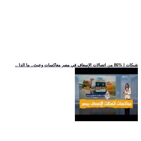
.. شبكات | %86 من اتصالات الإسعاف في مصر معاكسات وعبث.. ما الدا