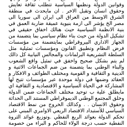
وقوانين الدولة ونظمها السياسية تتطلب ثقافة تعايش
وحقوق انسان وتقبل الاخر . ان مايحدث في منطقة
الشرق الاوسط من العراق الى ايران الى سوريا الى
مصر الخ يؤشر الى ازمة بنيوية عميقة ضاربة العمق في
بنية الانظمة السياسية حيث هنالك اخفاق حقيقي في
تشكيل الدولة من حيث بناء نظام سياسي بما يتضمنة من
الجهاز الاداري البيروقراطي بمايتضمنة من مؤسسات
فرض النظام وتطبيق القانون ومؤسسات تمثيلية مثل
السلطة التشريعية البرلمانات والمجالس النيابية كل ذالك
لم يتم بشكل صحيح واخفق في تمثيل واقع الشعوب
والبناء الوطني بما يتضمنة من ضم الجماعات الاثنية و
الدينية و الثقافية و القومية ومختلف الطوائف و الافكار و
العقائد وضمها في دولة موحدة عبر مؤسسات تتيح لها
المشاركة في الحياة السياسية و الاقتصادية و الثقافية اي
مايطلق علية ب توحيد مختلف الجماعات ضمن الدولة
وخلق المجتمع الوطني الديموقراطي المستند الى الحداثة
وحقوق الانسان . . وكذالك الخروج من نمط الاقتصاد
السياسي للأستبداد الاقتصاد الريعي الاوامري المبني على
تحكم الدولة بعوائد الريع النفطي .وتوزيع عوائد الثروة
النفطية حسب درجة الولاء للحاكم و البراء من خصومة