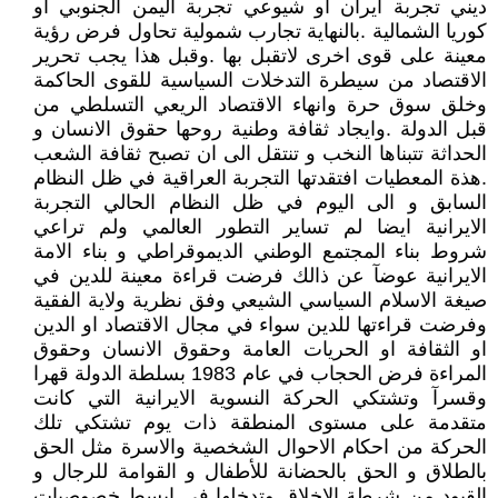
ديني تجربة ايران او شيوعي تجربة اليمن الجنوبي او
كوريا الشمالية .بالنهاية تجارب شمولية تحاول فرض رؤية
معينة على قوى اخرى لاتقبل بها .وقبل هذا يجب تحرير
الاقتصاد من سيطرة التدخلات السياسية للقوى الحاكمة
وخلق سوق حرة وانهاء الاقتصاد الريعي التسلطي من
قبل الدولة .وايجاد ثقافة وطنية روحها حقوق الانسان و
الحداثة تتبناها النخب و تنتقل الى ان تصبح ثقافة الشعب
.هذة المعطيات افتقدتها التجربة العراقية في ظل النظام
السابق و الى اليوم في ظل النظام الحالي التجربة
الايرانية ايضا لم تساير التطور العالمي ولم تراعي
شروط بناء المجتمع الوطني الديموقراطي و بناء الامة
الايرانية عوضآ عن ذالك فرضت قراءة معينة للدين في
صيغة الاسلام السياسي الشيعي وفق نظرية ولاية الفقية
وفرضت قراءتها للدين سواء في مجال الاقتصاد او الدين
او الثقافة او الحريات العامة وحقوق الانسان وحقوق
المراءة فرض الحجاب في عام 1983 بسلطة الدولة قهرا
وقسرآ وتشتكي الحركة النسوية الايرانية التي كانت
متقدمة على مستوى المنطقة ذات يوم تشتكي تلك
الحركة من احكام الاحوال الشخصية والاسرة مثل الحق
بالطلاق و الحق بالحضانة للأطفال و القوامة للرجال و
القيود من شرطة الاخلاق وتدخلها في ابسط خصوصيات