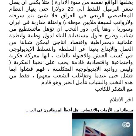
يخلقها الواقع نفسه من سوء الادارة ( مثلا يكفي ان يصل
سعر البرميل للنفط الى 20 دولارا حتى ينهار النظام
المحاصصي الريعي في العراق فلا شيئ يتم سرقته
ولارواتب لسبعة ملايين موظف) وامثلة مقاربة في ايران
وسوريا ، وهنا يأتي دور النخب ان تؤهل ماتستطيع من
شباب وطرح حلول مستقبلية للبناء لدول وطنية وانظمة
علمانية ديمقراطية واقتصاد انتاجي ليمكن شبابنا من
العمل والابداع بعيدا عن السلطة والتسلط الايديولوجي
في كسب العيش والاقتواء بالذات ، انها معركة فكرية
واجتماعية واقتصادية قادمة يجب على نخبنا الفكرية (
وليس رواديد الايديولوجية المتكلسة ، فهم فشلوا ايما
فشل حتى عندما وقفاغلب الشعب معهم) ، فقط من
هذه النخب والشباب نتأمل الخير وهو قادم
مع الشكر للكاتب
اخر الافلام
.. بريطانيا بين الأزمات والانقسام... هل أخطأ البريطانيون في الب