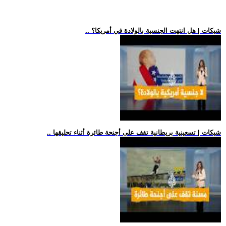
.. شبكات | هل انتهت الجنسية بالولادة في أمريكا؟
.. شبكات | تسعينية بريطانية تقف على أجنحة طائرة أثناء تحليقها