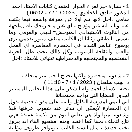
1 - بشارة خير لقراء الحوار المتمدن كتابات الاستاذ احمد
الدكتور صادق الكحلاوي ( 2023 / 1 / 7 - 06:02 )
سامي داخل لانها تنم اولا عن معرفة واسعه فيما يكتب
عنه وثانيا انه غير مؤدلج - اي غير منحاز-حك باطل-لجهة
من الثالوث الاستبدادي المتوحش=الديني والقومي وما
يسمى بالطبقي وثالثا ان الكاتب مثقف متنور تقدمي يرى
بوضوح عناصر التقدم في الحضارة المعاصره اي العمل
والعلم والثقافة المليونيه وكل ذالك تحت ظل الحرية
الشخصية والمجتمعية والدمقراطية تحياتي للاستاذ داخل
2 - شعوبنا متحضرة ولكنها تحتاج لنخب غير متخلفة
د. لبيب سلطان ( 2023 / 1 / 7 - 11:10 )
تحية للاستاذ احمد وله الشكر على هذا التحليل المستنير
لجذور القضايا التي تواجه مجتمعاتنا
اني انتمي لمدرسة التفاؤل وابنيه على مقولة قديمة تقول
ان الحضارة لايمكن ان تندثر عند شعوب عرفتها قبلا
وشعوبنا منها واذ هي تعاني اليوم من نكسة عميقة فهي
نتاج لتخلف نخبنا كما اعتقد ومنه استطيع البناء انه ببروز
نخب جديدة ، مثل السيد الكاتب ، وتوافر ظروف مؤاتية