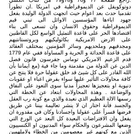
.راجع صفحة 77 و76 و78و79 من كتاب الكسي
دوتوكويفل عن الديموقراطية في امريكا .ان تطورآ
تقدميا حدث بعد اعوام حيث اتجهت الدولة الوليدة بفعل
جهود اباءها المؤسسين الاوائل الى تبني قيم
الديموقراطية وحقوق الانسان وان تسعى الى بناء
اقتصادها الحر على قاعدة التمثيل الواسع لكل القاطنين
على الارض الامريكية بكاثوليكيهم وبروتستانتيهم
ومجدفيهم وملحديهم وسائر المؤمنين بمختلف العقائد
على قاعدة الحداثة و الحرية و المساواة ففي عام 1779
قدم الزعيم الامريكي توماس جفرسون قانون فصل
الدين عن الدولة من مقدمتة وما جاء فية (مع ايماننا بأن
الله القادر على كل شيئ قد خلق عقولنا حرة فلا ينتج عن
كافة محاولات التأثير عليها سواء بفرض اعباء او عقوبات
دنيوية او بتعجيزها تعجيزآ مدنيآ سوى التعود على النفاق
والوضاعة . وهذة المحاولات ابتعاد عن الخطة التي
رسمها الالة العظيم الذي نعبدة والذي مع كونة رب العقل
والجسد فأنة اختار ان لا ينشر تعاليمة بيننا عن طريق
فرضها قسرآ على عقولنا واجسادنا وكان في مقدورة ان
يفعل وان الافتراضات البعيدة كل البعد عن الورع التي
وضعها المشرعون والحكام سواء المدنيون او الكنسييون
الذين مع كونهم غير معصومين من الخطاء ولاملهمين