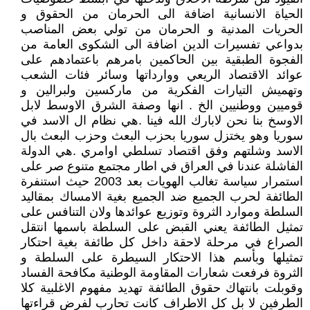
الحياة الانسانية اضافة الى الحرمان من الحقوق و
الحريات المدنية و الحرمان من تولي بعض المناصب
بدواعي تفسيرات الدين اضافة الى الشكوى العامة من
الفجوة الطبقية بين الحاكمين بامرهم باعتمادهم على
عوائد الاقتصاد الريعي ووارداتها وسائر فئات الشعب
وتهميش التيارات الفكرية من ماركسين ولبرالين و
قوميين ووطنيين الخ . انها وصفة الشرق الاوسط لابل
الاوسخ بنا نحن لابارك الله فينا .هي نظام ال الاسد في
سوريا وهو يختزل سوريا بحزب البعث وحزب البعث بال
الاسد وشلتهم وفق اقتصاد تسلطي اوامري .هي الدولة
الفاشلة عندنا في العراق في اطار مجتمع متنوع صر على
استمرار سياسة تغالب الهويات بعد 2003 حيث استنفرة
الطائفة لحرب الجميع ضد الجميع بغية الامساك بمقاليد
السلطة وموارد الثروة وتوزيع عوائدها ولان التنافس على
تمثيل الطائفة يعني القبض على السلطة باسمها انتقل
الصراع في مرحلة لاحقة داخل كل طائفة بغية احتكار
تمثيلها وبأسم هذا الاحتكار السيطرة على السلطة و
الثروة فرفعت شعارات المقاومة الوطنية مكافحة الفساد
وقوبلت بانتهاك حقوق الطائفة تهديد مفهوم الاغلبية كلا
الطرفين لا بل كل الاطراف كانت تحارب لفرض قراءتها