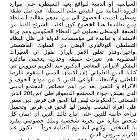
السياسية او الدينية للواقع بغية السيطرة على موارد
الثروة المتأتية من القبض على السلطة .في ظل طبقة
وسطى ادمنت الخضوع الى من بيدهم مقاليد السلطة
ومن تقاليدها هذا الخضوع كون اغلب الشرئح الدنيا من
الطبقة الوسطى يعملون في القطاع الحكومي وهم ورثة
الاستبداد و تقاليدة في مؤسسات الدولة في ظل النظام
التسلطي التوتالتاري البعثي ذي السلوك الفاشستي
.واخيرآ.وقدر تعلق الامر بأيران نقول ان التغيرات
المطلوبة هي تغيرات عميقة وجذرية يعجبني ماذكرة
المفكر الايراني المعاصر الدكتور عبد الكريم سروش في
كتابة الدين العلماني (ان الايمان الديني المتقوم بالرضا
الباطني والانتخاب الواعي للدين لا من موقع الخوف و
الاكراة و التلقين يعد من اهم خصائص المجتمع الديني
الذي يعيش اجواء المجتمع الديموقراطي )ص201 الدين
العلماني .(الحكومات ليس لها الحق في فرض دين معين
على افراد الشعب وليس لها الحق في فرض وتحميل
قراءة خاصة للدين على اتباع ذالك الدين ان ايمان كل
شخص عبارة عن تجربة شخصية وملك خصوصي ينفرد
بة الشخص –وكلهم اتية يوم القيامة فردآ ... دكتور عبد
الكريم سروش الدين