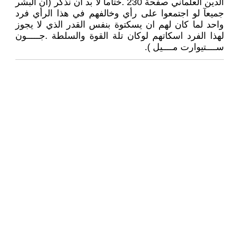
الدين العلماني صفحة 230 .ختامآ لا بد ان نذكر (ان البشر
جميعآ لو اجتمعوا على رأي وخالفهم في هذا الرأي فرد
واحد لما كان لهم ان يسكتوة بنفس القدر الذي لا يجوز
لهذا الفرد اسكاتهم لوكان تلة القوة والسلطة .جـــــون
ســــتيوارت مــــيل ).