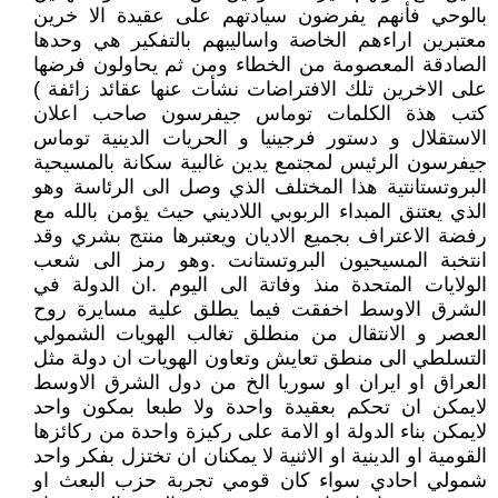
بالوحي فأنهم يفرضون سيادتهم على عقيدة الا خرين
معتبرين اراءهم الخاصة واساليبهم بالتفكير هي وحدها
الصادقة المعصومة من الخطاء ومن ثم يحاولون فرضها
على الاخرين تلك الافتراضات نشأت عنها عقائد زائفة )
كتب هذة الكلمات توماس جيفرسون صاحب اعلان
الاستقلال و دستور فرجينيا و الحريات الدينية توماس
جيفرسون الرئيس لمجتمع يدين غالبية سكانة بالمسيحية
البروتستانتية هذا المختلف الذي وصل الى الرئاسة وهو
الذي يعتنق المبداء الربوبي اللاديني حيث يؤمن بالله مع
رفضة الاعتراف بجميع الاديان ويعتبرها منتج بشري وقد
انتخبة المسيحيون البروتستانت .وهو رمز الى شعب
الولايات المتحدة منذ وفاتة الى اليوم .ان الدولة في
الشرق الاوسط اخفقت فيما يطلق علية مسايرة روح
العصر و الانتقال من منطلق تغالب الهويات الشمولي
التسلطي الى منطق تعايش وتعاون الهويات ان دولة مثل
العراق او ايران او سوريا الخ من دول الشرق الاوسط
لايمكن ان تحكم بعقيدة واحدة ولا طبعا بمكون واحد
لايمكن بناء الدولة او الامة على ركيزة واحدة من ركائزها
القومية او الدينية او الاثنية لا يمكنان ان تختزل بفكر واحد
شمولي احادي سواء كان قومي تجربة حزب البعث او