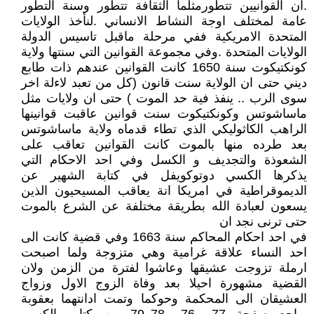
.ان القوانيين تتطورمثلما الثقافة تتطور وسنة التطور
عامة لمختلف اوجة النشاط الانساني .لنأخذ الولايات
المتحدة الامريكية ففي مرحلة ماقبل تاسيس الدولة
الولايات المتحدة .وفي مجموعة القوانين التي سنتها ولاية
كونكتيكوت سنة 1650 كانت القوانين عندهم ذات طابع
ديني حتى ان الولاية سنت قانون (كل من تعبد لاءلة اخر
سوى الرب .. ينفذ فية حد الموت ) حتى ان ولايات مثل
ماساشوتس وكونكتيكوت سنت قوانين عاقبت قوانينها
الراهب الكاثوليكي الذي تطاء قدماه ولاية ماساشوتس
بعد طرده منها بالموت كانت القوانين تعاقب على
الشعوذة والتجديف و الكسل وفي احد الاحكام التي
يذكرها الكسي دوتوكويفل في كتابة الشهير عن
الديموقراطية في امريكا انة يعاقب المسيحيون الذين
يسعون لعبادة الله بطريقة مختلفة عن الشرع بالموت
حتى ترنى نجد ان
في احد احكام المحاكم سنة 1663 وفي قضية كانت الى
احد النساء علاقة غرامية وهي متزوجة ولما اصبحت
ارملة تزوجت عشيقها وعاشوا لفترة من الزمن ولان
القضية مشهورة احيلا بعد وفاة الزوج الاول وزواج
العشيقان الى المحكمة وحوكما وتمت ادانتهما بعقوبة