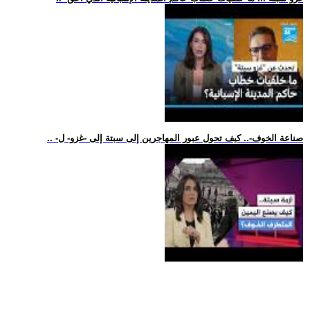
.. -صناعة الخوف-.. كيف تحول عبور المهاجرين إلى سبتة إلى -غزو- ل