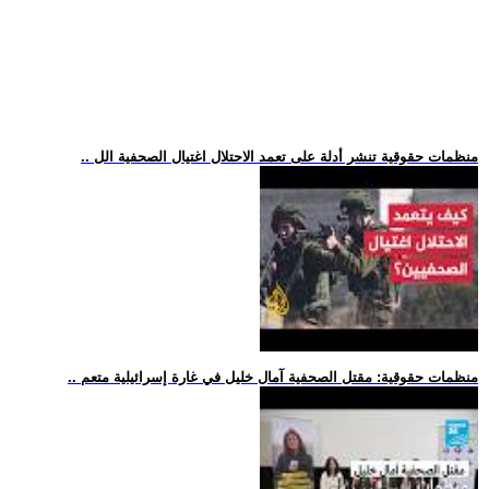
.. منظمات حقوقية تنشر أدلة على تعمد الاحتلال اغتيال الصحفية الل
.. منظمات حقوقية: مقتل الصحفية آمال خليل في غارة إسرائيلية متعم