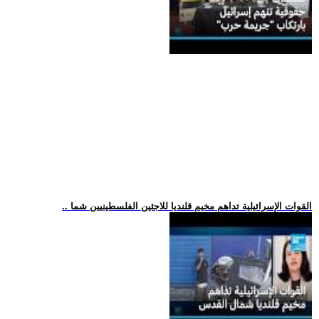
.. القوات الإسرائيلية تداهم مخيم قلنديا للاجئين الفلسطينيين شما