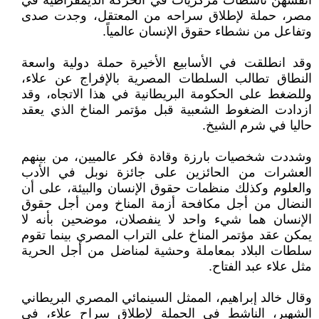
أنفسهن ناشطات مركزيات في الحركة الديمقراطية في
مصر، حملة لإطلاق سراحه من المعتقل، وجدت صدى
وتفاعل من نشطاء حقوق الإنسان عالمياً.
وقد انطلقت في الأسابيع الأخيرة حملة دولية واسعة
النطاق تطالب السلطات المصرية بالإفراج عن علاء،
وللضغط على الحكومة البريطانية في هذا الاتجاه، وقد
ازدادت الضغوط الشعبية قبل مؤتمر المناخ الذي يعقد
حاليا في شرم الشيخ.
وشددت شخصيات بارزة وقادة فكر عالميين، من بينهم
العشرات من الحائزين على جائزة نوبل في الأدب
والعلوم وكذلك منظمات حقوق الإنسان والبيئة، على أن
النضال من أجل مكافحة أزمة المناخ ومن أجل حقوق
الإنسان هما شيء واحد لا ينفصلان، موضحين بأنه لا
يمكن عقد مؤتمر المناخ على التراب المصري بينما تقوم
سلطات البلاد بمعاملة وحشية لمناضل من أجل الحرية
مثل علاء عبد الفتاح.
وقال خالد إبراهيم، الممثل السينمائي المصري البريطاني
الشهير، الناشط في الحملة لإطلاق سراح علاء، في