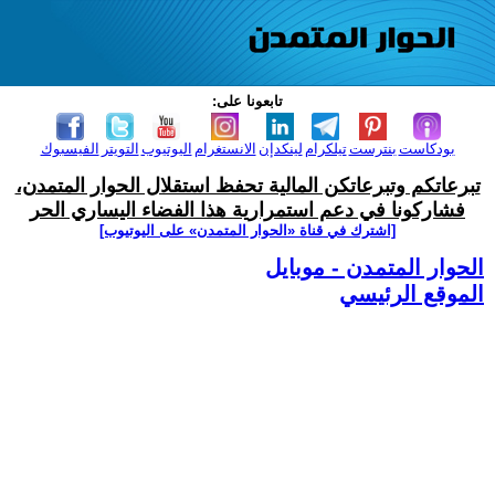
تابعونا على:
بودكاست
بنترست
تيلكرام
لينكدإن
الانستغرام
اليوتيوب
التويتر
الفيسبوك
تبرعاتكم وتبرعاتكن المالية تحفظ استقلال الحوار المتمدن،
فشاركونا في دعم استمرارية هذا الفضاء اليساري الحر
[اشترك في قناة ‫«الحوار المتمدن» على اليوتيوب]
الحوار المتمدن - موبايل
الموقع الرئيسي