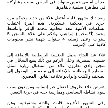
بعد أن أمضى خمس سنوات في السجن بسبب مشاركته
في مظاهرة سلمية بالقاهرة.
وبعد ذلك بشهور قليلة أعتقل علاء من جديد وحوكم مرة
أخرى في محكمة عسكرية، هذه المرة اعتقلت
السلطات الأمنية معه محاميه محمد الباقر والناشط
محمد (أكسجين) إبراهيم، وحُكم على علاء بالسجن 5
سنوات وعلى زميليه 4 سنوات بتهمة نشر معلومات
كاذبة على الإنترنت.
علاء عبد الفتاح يحمل الجنسية البريطانية بالإضافة إلى
جنسيته المصرية، وعلى الرغم من ذلك ​​يمنع السجّان في
سجن وادي نطرون علاء من استقبال زيارة ممثل
السفارة البريطانية. بالإضافة إلى منعه من الوصول إلى
الصحف والكتب والراديو بخلاف القانون المصري.
يتعرض علاء لظروف اعتقال غير إنسانية ومن دون سبب
سوى نشاطه السياسي وممارسة حقه في حرية التعبير.
وفي الشهور الأخيرة، قادت والدته وشقيقتيه، وهن