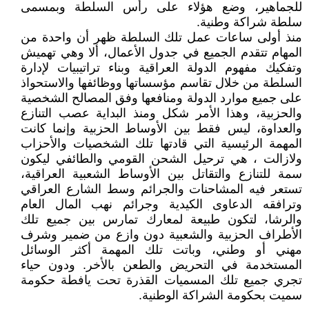
للجماهير، وضع هؤلاء على رأس السلطة وبمسمى
سلطة شراكة وطنية.
منذ أولى ساعات عمل تلك السلطة ظهر أن واحدة من
المهام تتقدم الجميع في جدول الأعمال، ألا وهي تهميش
وتفكيك مفهوم الدولة العراقية وبناء تراتيبيات لإدارة
السلطة من خلال تقاسم مؤسساتها ووظائفها والاستحواذ
على جميع موارد الدولة ومنافعها وفق المصالح الشخصية
والحزبية، وهذا الأمر شكل ومنذ البداية عصب التنازع
والعداوة، ليس فقط بين الأوساط الحزبية وإنما كانت
المهمة الرئيسية التي قادتها تلك الشخصيات والأحزاب
ولازالت ، هي ترحيل الشحن القومي والطائفي ليكون
سمة للتنازع والتقاتل بين الأوساط الشعبية العراقية،
تستعر فيه المشاحنات والجرائم وسط الشارع العراقي
وترافقه الدعاوى الكيدية وجرائم نهب المال العام
والرشا، لتكون طبيعة لمعارك تمارس بين جميع تلك
الأطراف الحزبية والشعبية دون وازع من ضمير وشرف
مهني أو وطني، وباتت تلك المهمة أكثر الوسائل
المستخدمة في التحريض والطعن بالأخر. ودون حياء
تجري جميع تلك المسميات القذرة تحت يافطة حكومة
سميت بحكومة الشراكة الوطنية.