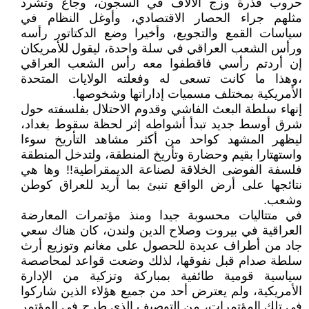
حروب قذرة وزج الآلاف في السجون، وجاع وتشرد
مثلهم جراء الحصار الاقتصادي، وأوغل النظام في
سياسات القمع والتجويع، وأخيرا وضع الدكتاتور رأسه
ورأس الشعب العراقي في سلة واحدة، ليقول للأمريكان
إن أردتم رأسي فاقطفوا معه رأس الشعب العراقي
،وهذا ما كانت تسعى له وفعلته الولايات المتحدة
الأمريكية بمختلف مسميات إداراتها وشخوصها.
إنهاء سلطة البعث الفاشي وقدوم الاحتلال بفلسفته حول
شرق أوسط جديد تبدأ أشواطه إثر لحظة سقوط بغداد،
ليظهر المشهد كواحد من أكثر مشاهد التأريخ سوءا
واستهتارا بقيم وحضارة وتأريخ المنطقة، ولتدخل المنطقة
فلسفة الفوضى الخلاقة لصناعة الديمقراطية!! وها هي
نتائجها على أرض الواقع تنبئ بما أريد للعراق كوطن
وشعب.
في متتاليات محسوبة جيدا ومنذ مؤتمرات المعارضة
العراقية في بيروت وصلاح الدين ولندن، كان هناك سعي
جاد من أطراف عديدة للحصول على مغانم وتوزيع أرث
سلطة صدام قبل نفوقها، لذلك وضعت قواعد لمحاصصة
سياسية قومية طائفية بمباركة وتزكية من الإدارة
الأمريكية، ولم يعترض أحد من جميع هؤلاء الذين شاركوا
في تلك المؤتمرات، من التوصيف الذي طرح في المؤتمر