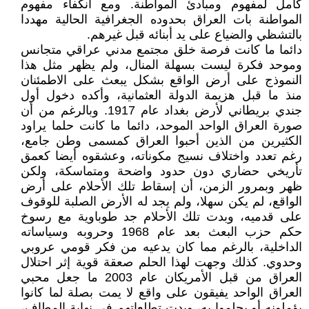
كامل لمفهوم ومبادئ المواطنة. ومع انكفاء مفهوم
المواطنة بات العراق بحدوده الجغرافية الحالية مهددا
بالتشظي والضياع على يد أبنائه قبل غيرهم.
دائما ما كانت فرصة خلق مجتمع مدني عراقي متجانس
وموحد فكرة ليست بسهلة المنال، ولم يظهر مثل هذا
النموذج على أرض الواقع بشكل يبعث على الاطمئنان
منذ ما قبل هزيمة الدولة العثمانية، وأكده دخول أول
جندي بريطاني لأرض بغداد عام 1917. وبالرغم من أن
صورة العراق الواحد الموحد، دائما ما كانت حلما يراود
الكثيرين من الذين أحبوا العراق كمسمى وطن جامع،
رغم تعدد واختلاف نسيج مكوناته، وعشقوه أيضا كعمق
تأريخي حضاري دون حدود واضحة ومتماسكة، ولكن
ظهر وبمرور الزمن، أن إسقاط تلك الأحلام على أرض
الواقع، لم يكن سهلا، ولم يجد له الأرض الصلبة للوقوف
على قدميه، وبدت تلك الأحلام جد طوباوية مع رسوخ
حكم حزب البعث بعد عام 1968 وحروبه وسياساته
الداخلية، بالرغم مما كان يدعيه من فكر قومي عروبي
وحدوي. كذلك وجهت لهذا الحلم صعقة قوية إثر احتلال
العراق من قبل الأمريكان عام 2003 ما جعل محبي
العراق الواحد يفيقون على واقع لا يمت بصلة لما كانوا
يؤملونه أو يحلموا به، وبدت تطلعاتهم في نهاية المطاف،