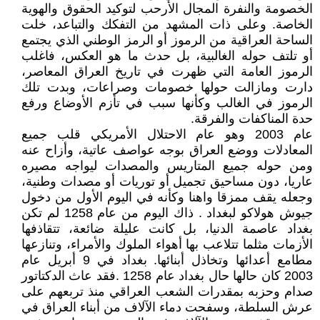
الخصومة والنفرة المجال الأرحب لتوكيد الحقوق والهوية
الخاصة. وعلى ذات المشهد من التفكك والتباعد، خلت
الساحة العراقية من الرموز أو الرمز الوطني الذي يجتمع
أو تلتف حوله الغالبية، بل حدث ما هو العكس، فاغلب
الرموز العامة التي ظهرت في تاريخ العراق المعاصر،
دارت ومازالت حولها خصومات وصراعات، وبدت تلك
الرموز في الغالب وكأنها سبب في تأزم الأوضاع ورفع
حدة المناكفات والفرقة.
عام 2003 وهو عام الاحتلال الأمريكي قلب جميع
المعادلات ووضع العراق بوجه عواصف عاتية، وأزاح عنه
ومن حوله جميع المتاريس والمصدات ليواجه مصيره
عاريا، دون مساحيق تجميل أو توريات أو مصدات وطنية،
وجعله يقف ممزقا واهنا وكأنه في اليوم الأول من دخول
جيوش هولاكو لبغداد . ذاك اليوم من عام 1258 لم تكن
بغداد عاصمة الدنيا، بل كانت عليلة ضائعة، تتقاذفها
الأزمات مثلما تتلاعب بها أهواء الملوك والأمراء، وتنازعها
مطامع أعدائها وتخاذل أبنائها. بغداد في 9 أبريل عام
2003 كان حالها حال بغداد عام 1258 .فقد عاث الدكتاتور
صدام وحزبه بمقدرات الشعب العراقي منذ تربعهم على
عرش السلطة، وسفحت دماء الآلاف من أبناء العراق في