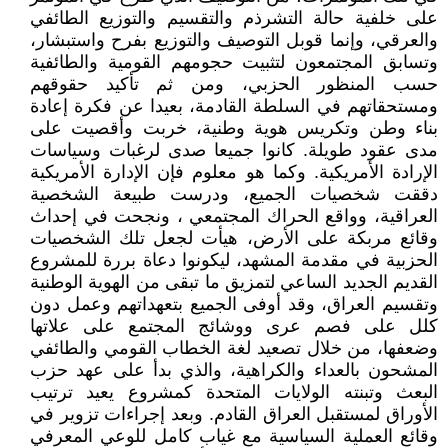
على خلفية حالة التشرذم والتقسيم والتوزيع الطائفي
والعرقي، وإنما قوبل التوصيف والتوزيع بفرح واستبشار،
وتسابق المجتمعون لتثبيت حجومهم القومية والطائفية
حسب المنظور الحزبي، ومن ثم تأكيد حقوقهم
ومستحقاتهم في السلطة القادمة، بعيدا عن فكرة إعادة
بناء وطن وتكريس هوية وطنية، خربت وأقصيت على
مدى عقود طويلة. كانوا جميعا صدى لرغبات وسياسات
الإرادة الأمريكية. وكما هو معلوم فإن الإدارة الأمريكية
دققت شخصيات الجميع، ودرست طبيعة الشخصية
العراقية، وواقع الحراك المجتمعي ، ونجحت في إحداث
وقائع مربكة على الأرض، هيأت لجعل تلك الشخصيات
الحزبية في مقدمة المشهد، ليكونوا دعاة بررة للمشروع
القديم الجديد الساعي لتمزيق ما تبقى من الهوية الوطنية
وتقسيم العراق، وقد أوفى الجميع بتعهداتهم وعمل دون
كلل على فصم عرى ووشائج المجتمع على علاتها
وضعفها، من خلال تصعيد لغة الخطاب القومي والطائفي
المشحون بالعداء والكراهية، والذي بدأ على عهد حزب
البعث وتبنته الولايات المتحدة كمشروع يعيد ترتيب
الأوراق لمستقبل العراق القادم. وبعد إجراءات تزوير في
وقائع العملية السياسية مع غياب كامل للوعي المعرفي