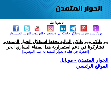
تابعونا على:
بودكاست
بنترست
تيلكرام
لينكدإن
الانستغرام
اليوتيوب
التويتر
الفيسبوك
تبرعاتكم وتبرعاتكن المالية تحفظ استقلال الحوار المتمدن،
فشاركونا في دعم استمرارية هذا الفضاء اليساري الحر
[اشترك في قناة ‫«الحوار المتمدن» على اليوتيوب]
الحوار المتمدن - موبايل
الموقع الرئيسي