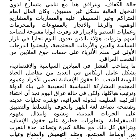
حالة الكفاف، ويترافق هذا مع تنامي متسارع لذوي
الدخول العالية بشكل غير مسبوق. وكان المال العام
المتراكم وغير المسيطر عليه والمضاربات والمشاريع
الوهمية والرشا والاتجار بالممنوعات والمحرمات
وعمليات السطو والابتزاز قد وفرت أبوابا مفتوحة لتصاعد
أسهم وثروات هؤلاء ،الذين يعدون اليوم تجارا في بازار
السياسة والدين والأزمات المجتمعية، وليحتلوا الدرجات
الأولى في سلم الأثرياء على حساب جوع الملايين من
الشعب العراقي.
ما يصاحب الفشل في الميادين السياسية والاقتصادية،
يشكل عامل ارتكاس في العديد من مفاصل الحياة
اليومية للشعب. فالحقوق الإنسانية تضمن للأفراد وعموم
المجتمع المشاركة السياسية الحقيقية في بناء الدولة
وترتيب هياكلها، ولكن في حالة عراق اليوم نجد أن اختفاء
التركيبة السليمة للدولة العراقية، تؤشره تجليات عديدة
وتفضحه تصاعد لغة القهر والخوف والتسلط والتضييق
على الحريات المدنية، وتشوه وابتذال مفهوم
الديمقراطية، وتجاوزات خطيرة على حقوق الإنسان،
ويترافق كل ذلك مع بطالة كبيرة وتصاعد حدة التغرب
بين أوساط المجتمع، ومثله التهميش والضياع وغياب