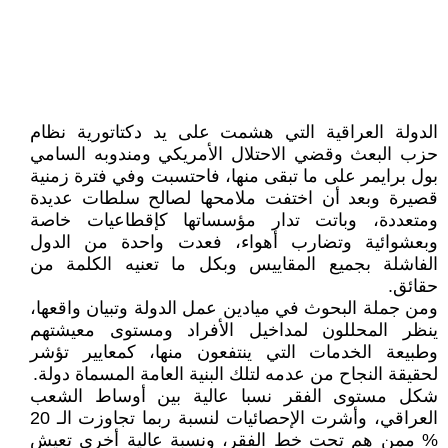
الدولة العراقية التي هشمت على يد دكتاتورية نظام
حزب البعث وقضي الاحتلال الأمريكي ومندوبه السامي
بول برايمر على ما تبقى منها، فاحتسبت وفي فترة زمنية
قصيرة وبعد أن اختفت ملامحها لصالح سلطات عديدة
ومتعددة، وباتت تدار مؤسساتها كإقطاعيات خاصة
وبعشوائية وتضارب أهواء، فعدت واحدة من الدول
الفاشلة بجميع المقاييس وبكل ما تعنيه الكلمة من
حقائق.
ومن جملة البحوث في ميادين عمل الدولة وتبيان واقعها،
ينظر المحللون لمداخيل الأفراد ومستوى معيشتهم
وطبيعة الخدمات التي ينتفعون منها، كمعايير تؤشر
لحقيقة النجاح من عدمه لتلك البنية العامة المسماة دولة.
شكل مستوى الفقر نسبا عالية بين أوساط الشعب
العراقي، وأشرت الإحصائيات لنسبة ربما تجاوزت الـ 20
% ممن هم تحت خط الفقر، ونسبة عالية أخرى تعيش