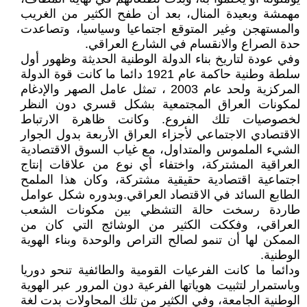
مهمشة وبعيدة المنال، بعد أن طفح الكثير من الغريب
والمستهجن وغير المتوقع اجتماعيا وسياسيا، وتصاعدت
حدة الصراع والانقسام في الشارع العراقي.
وفي عودة لتاريخ بناء الدولة الوطنية الحديثة وظهور أول
سلطة وطنية حاكمة عام 1921 دائما ما كانت قوة الدولة
المركزية ولحد عام 2003 ، تمثل عامل الصهر والإدغام
لمكونات العراق المجتمعية بشكل قسري دون النظر
لخصوصيات تلك الفروع. وكانت ظاهرة الارتباط
الاقتصادي الاجتماعي لأجزاء العراق الأربعة بدول الجوار
الشيء الملموس والمتداول، مع غياب السوق الاقتصادية
العراقية المشتركة، واختفاء أي نوع من علاقات إنتاج
اجتماعية اقتصادية حقيقية مشتركة، وكان هذا الملمح
الطابع السائد في الاقتصاد العراقي.وبدوره شكل عوامل
طاردة رسخت حالة التشظي بين مكونات الشعب
العراقي، وفككت الكثير من الوشائج التي كان من
الممكن لها أن تنمو لصالح التراص والوحدة وبناء الهوية
الوطنية.
ودائما ما كانت الفرعيات القومية والطائفية تنحو دوريا
وباستمرار لتثبيت هوياتها الفرعية دون المرور عبر الهوية
الوطنية الجامعة، وفي الكثير من تلك المحاولات بدت لغة