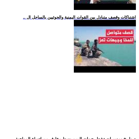
.. اشتباكات وقصف متبادل بين القوات اليمنية والحوثيين بالساحل ال
.. صواريخ ومسيرات تشعل جبهات اليمن وسط مخاوف من اتساع المواجهة