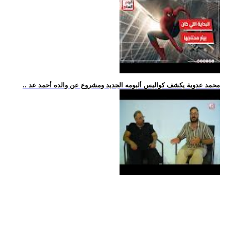
.. محمد عدوية يكشف كواليس ألبومه الجديد ومشروع عن والده أحمد عد