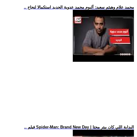
.. محمد علام وهيثم سعيد: ألبوم محمد عدوية الجديد استكمالا لنجاح
.. فيلم Spider-Man: Brand New Day | البداية اللي كان بيتر محتا