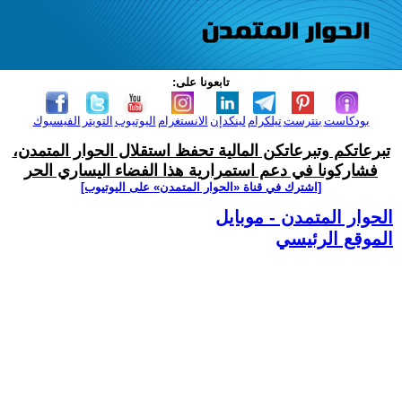
تابعونا على:
بودكاست
بنترست
تيلكرام
لينكدإن
الانستغرام
اليوتيوب
التويتر
الفيسبوك
تبرعاتكم وتبرعاتكن المالية تحفظ استقلال الحوار المتمدن،
فشاركونا في دعم استمرارية هذا الفضاء اليساري الحر
[اشترك في قناة ‫«الحوار المتمدن» على اليوتيوب]
الحوار المتمدن - موبايل
الموقع الرئيسي