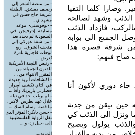
-
من منصة الشعر إلى
ر. وصارا كلما التقيا
رصيف دمشق.. الطفلة
شريفة حاج حسن في
ح الذئب وشهد لصالحه
مشهد ي ...
-
-نوفوستي-: موعد
الركب، فازداد الذئب
مسابقة -إنترفيجن- في
صل الجميع الى بوابة
السعودية لم يحدد بعد
-
من شقة غوركي إلى
من شرفة قصره هذا
متحف الشرق.. أربع
لوحات قاجارية نادرة
ب صاح فيهم:
تُعرض ...
-
رئيس اللجنة الأمريكية
للفنون الجميلة: من
المقرر الانتهاء من ...
-
اكتشافات أثرية جديدة
جاء دوري لأكون أنا
في ألتاي تكشف أسرار
حضارتي بازيريك وأفا ...
-
لم يرغب أحد في نيله
خلال عهد بطرس الأكبر..
ه حين تيقن من جدية
ما قصة -وسام السك ...
-
حسن بايكر: المؤثر الذي
ا ونزل الى الذئب كي
نقل الرواية الفلسطينية
والذئب يولول ويصيح
إلى -جيل زد- و ...
لاص من يديه والفرار
المزيد.....