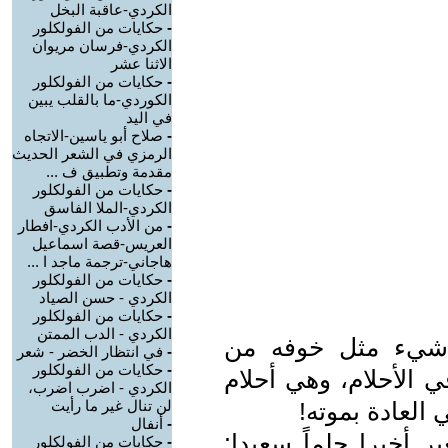
الكردي-عاقبة البخل
-
حكايات من الفولكلور
الكردي-فرسان مريوان
الاثنا عشر
-
حكايات من الفولكلور
الكوردي-ما بالقلب يبين
في اليد
-
صلاح أبو ياسين-الاتجاه
الرمزي في الشعر الحديث
مقدمة وتطبيق ف ...
-
حكايات من الفولكلور
الكردي-الملا الفاسق
-
من الأدب الكردي-افطار
العريس-قصة اسماعيل
هاجاني-ترجمة ماجد ا ...
-
حكايات من الفولكلور
الكردي - حسن الصياد
-
حكايات من الفولكلور
الكردي - الدب الممتن
 شيء مثل خوفه من
-
في انتظار الخضر - شعر
-
حكايات من الفولكلور
ي الأحلام، وهي أحلام
الكردي - اضرب اضرب،
العادة بموته!
لن تنال غير ما رأيت
-
أنفال
ر أخيرا حلماً سعيدا:
-
حكايات من الفولكلور