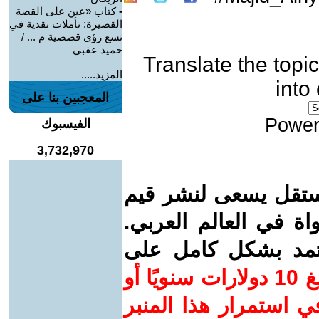
-
كتاب «عين على القصة
القصيرة: تأملات نقدية في
تسع رؤى قصصية م ... /
حميد عقبي
Translate the topic
المزيد.....
into
المعجبين بنا على
Power
الفيسبوك
3,732,970
ستقل يسعى لنشر قيم
واة في العالم العربي.
عتمد بشكل كامل على
ساهم/ي معنا! بدعمكم بمبلغ 10 دولارات سنويًا أو
 استمرار هذا المنبر