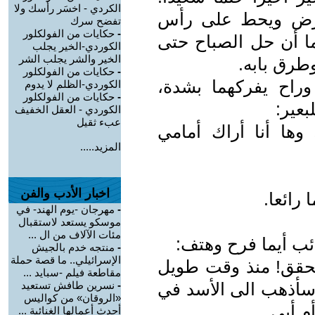
الكردي - اخسَر رأسك ولا
لأرض ويحط على رأس
تفضح سرك
-
حكايات من الفولكلور
ما أن حل الصباح حتى
الكوردي-الخير يجلب
الخير والشر يجلب الشر
طرق بابه.
-
حكايات من الفولكلور
راح يفركهما بشدة،
الكوردي-الظلم لا يدوم
-
حكايات من الفولكلور
بعير:
الكوردي - العقل الخفيف
عبء ثقيل
ها أنا أراك أمامي
المزيد.....
اخبار الأدب والفن
رائعا.
-
مهرجان -يوم الهند- في
موسكو يستعد لاستقبال
مئات الآلاف من ال ...
ئب أيما فرح وهتف:
-
منتجه خدم بالجيش
الإسرائيلي.. ما قصة حملة
يتحقق! منذ وقت طويل
مقاطعة فيلم -سبايد ...
. سأذهب الى الأسد في
-
نسرين طافش تستعيد
«الروقان» من كواليس
م أبى.
أحدث أعمالها الغنائية ...