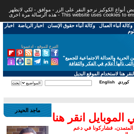
 أنواع الكوكيز نرجو النقر على الزر - موافق - لكي لاتظهر
This website uses cookies to ensure you ge
وكالة أنباء العمال
-
وكالة أنباء حقوق الإنسان
-
اخبار الرياضة
-
اخبار
لوم
التبرع للموقع - ادعمونا
حرية والعدالة الاجتماعية للجميع
"
تى نالها أعلام في الفكر والثقافة
قر هنا لاستخدام الموقع البديل
كوردي
English
ماجد الحيدر
لموبايل انقر هنا
 المتمدن، فشاركونا في دعم