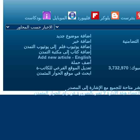
بنترست
بلوكر
فليبورد
الموبايل
بودكاست
اضافة موضوع جديد
التضامنية
اضافة خبر
إضافة يوتيوب-فلم إلى يوتيوب التمدن
إضافة كتاب إلى مكتبة التمدن
Add new article - English
أضف حملة
3,732,97
تعديل الموقع الفرعي للكاتب-ة
ابحث في موقع الحوار المتمدن
شر متاحة للجميع مع الإشارة إلى المصدر
ضاء هيئة الادارة لا تعبر بالضرورة عن رأي الحوار المتمدن