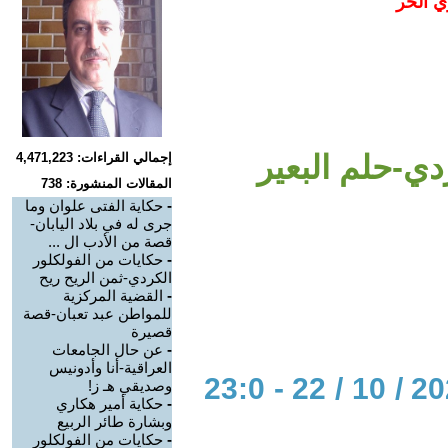
ي الحر
دي-حلم البعير
إجمالي القراءات: 4,471,223
المقالات المنشورة: 738
-
حكاية الفتى علوان وما
جرى له في بلاد اليابان-
قصة من الأدب ال ...
-
حكايات من الفولكلور
الكردي-ثمن الريح ريح
-
القضية المركزية
للمواطن عبد تعبان-قصة
قصيرة
-
عن حال الجامعات
العراقية-أنا وأدونيس
الحوار المتمدن-العدد: 7409 - 2022 / 10 / 22 - 23:0
وصديقي هـ ز!
-
حكاية أمير هكاري
وبشارة طائر الربيع
-
حكايات من الفولكلور