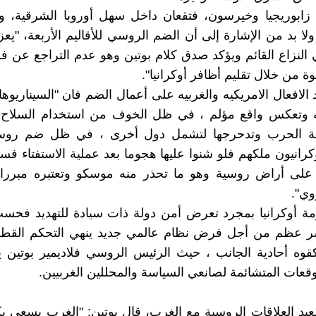
 زابوريجيا وخيرسون، فتقعان داخل سهل أوروبا الشرقية، و
لا بد من الإشارة إلى أن الضم الروسي للأقاليم الأربعة، "يع
لنزاع القائم ويؤكد صدق كلام بوتين وهو عدم التراجع عن 
وة من خلال تقليم أظافر أوكرانيا".
الافعال الامريكيه والغربيه على أعمال الضم فان "السيناريوها
يه وتعكس واقع مؤلم ، في ظل الخوف من استخدام السلاح ا
ة الحرب وتدحرجها لتشمل دول أخرى ، في ظل ضم روسي
وكرانيون ملكهم فلو شنوا عليها هجوما بعد عملية الاستفتاء فس
 على أراض روسية وهو ما تحذر منه موسكو وتعتبره مبررا 
وي".
زمة أوكرانيا بمجرد تعرض أمن دولة ذات سيادة للتهديد فح
 عظم من أجل فرض نظام عالمي جديد ينهي التحكم القطبي
كقوه أحادية الجانب ، حيث الرئيس الروسي فلاديمير بوتين 
قعات المتشائمة لصانعي السياسة والمحللين الغربيين.
يد العلاقات الروسية مع الغرب، قال بوتين: "الغرب يسعى ب