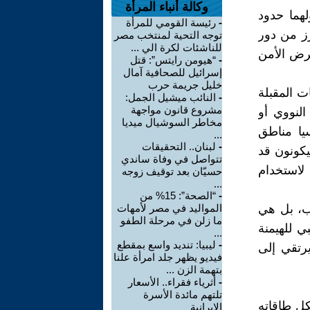
وكالة أنباء المرأة
لهما حدود
-
رئيسة القومي للمرأة
زز من دور
توجه التحية لمنتخب مصر
للناشئات لكرة الي ...
فرض الأمن
-
“هيومن رايتس”: قتل
إسرائيل للصحافية آمال
خليل جريمة حرب
ت المقبلة
-
النائب ميشيل الجمل:
مشروع قانون مواجهة
لنووي أو
مخاطر السوشيال ميديا
ا مناطق
...
-
لبنان.. التحقيقات
يكونون قد
تتواصل في وفاة ساندي
لاستخدام
حسيّان بعد توقيف زوجه
...
-
“الصحة”: 15% من
سب، بل هي
المواليد في مصر لأمهات
ما زلن في مرحلة الطفو
 للهيمنة
...
-
ليبيا: تنديد واسع بمقطع
يرتقي إلى
فيديو يظهر جلد امرأة علنا
بتهمة الزن ...
-
أثرياء فقراء.. الأسعار
تلتهم مائدة الأسرة
كل طاقاته
الإيرانية