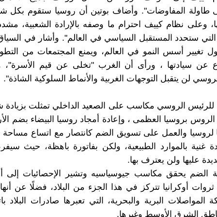
ى طاولة المفاوضات". وأضاف بوتين أن روسيا ستقوم بكل شي
، وعلى نظام كييف احترام ما وصفه بالإرادة الشعبية، مشد
التي ستحدد المستقبل السياسي في العالم". وأشار في السيا
ل تغيير أسس النمو في العالم، ويمنع المجتمعات من التطور
ع عن سيادتها ، ورأى أن الغرب "تخلى عن قيم الأسرة"، 
روسي لن يتقبل التوجهات الغربية والأنماط السلوكية الشاذة".
لرئيس الروسي مكاسب على الصعيد الداخلي تمثلت بزيادة شع
 الروس بروسيا العظمى ، وإعادة أمجاد روسيا البيضاء بضم الأ
ا لروسيا والعمل على تسويق الضم كانتصار مع اتساع مساحة ا
دة غنية بالموارد الطبيعية، ولكن بفاتورة باهظة، حيث سي
دة عليها ولن يعترف بها.
ثروات أوكرانيا تتركز في هذا الجزء من البلاد، فضلًا عن أنها
 المواصلات البرية والبحرية، التي تعبرها صادرات البلاد بات
اطق الشرق الأوسط وغيرها.