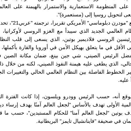
ء على المنظومة الاستعمارية والاستمرار بالهيمنة على العالم
ى لتحويل روسيا إلى (مستعمرة)".
ونشر موقع "مودرن دبلوماسي" 
ام العالمي الجديد الذي سيبدأ مع الغزو الروسي لأوكرانيا، مق
ئيسين الروسي فلاديمير بوتين، الذي يسعى إلى قلب النظام
 الأقل في ما يتعلق بهيكل الأمن في أوروبا والقارة بأكملها، ب
ضل الرئيس الصيني، شي جين بينغ، ضمان مكانة الصين ف
حالي، الذي يطغى عليه هيمنة النفوذ الصيني، لكنه من خلال
الخطوط الفاصلة بين النظام العالمي الحالي والتغييرات الج
عليه.
وقع أنه، حسب الرئيس وودرو ويلسون، إذا كانت الفترة ال
لمية الأولى تهدف بالأساس "لجعل العالم آمنًا بهدف إرساء دي
دف بوتين "لجعل العالم آمنا" للحكام المستبدين"، حسب ما ق
ن في صحيفة "فاينانشيال تايمز" البريطانية.