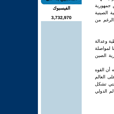
س جمهورية
الفيسبوك
ة الصينية
3,732,970
الرغم من
ية وعدالة
ا لمواصلة
ية الصين
 أن القوه
لى العالم
لتي تشكل
م الدولي