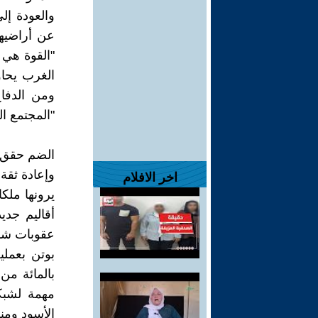
والعودة إل
عن أراضيها
"القوة هي 
الغرب يحاو
ومن الدفا
"المجتمع ال
الضم حقق ل
وإعادة ثقة
اخر الافلام
يرونها ملك
أقاليم جدي
عقوبات شدي
بالمائة من 
مهمة لشبكة
الأسود ومن