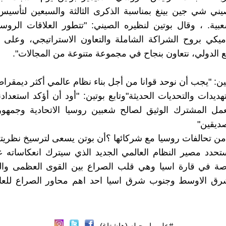
يني شي جين بينغ بمناسبة الذكرى الثالثة والسبعين لتأسي
بية. ، وقال بوتين لنظيره الصيني: "تتطور العلاقات الروسي
ميكي بروح الشراكة الشاملة والتعاون الاستراتيجي، وعلى 
ع الدولي، نتعاون بنجاح في مجموعة متنوعة من المجالات".
ن: "يجب أن نوحد قوانا من أجل بناء نظام عالمي أكثر ديمقراط
هديدات والتحديات الحديثة"وتابع بوتين: "أود أن أؤكد استعدادن
عمل المشترك الوثيق لصالح شعبين روسيا الاتحادية وجمهور
صديقين"
 من تحالفات روسيا مع شركائها ؟أن بوتن يسعى لترسيخ نظريته
حدد مصير النظام العالمي الجديد الذي سيترك انعكاساته ع
صة في قارة اسيا وهي قلب الصراع بين القوى العظمى وا
رق الاوسط وجنوب شرق اسيا احد اهم محاور الصراع للعال
#علي_ابوحبله (هاشتاغ)