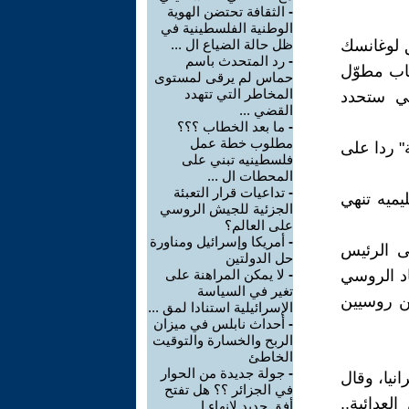
-
الثقافة تحتضن الهوية
الوطنية الفلسطينية في
 لوغانسك
ظل حالة الضياع ال ...
-
رد المتحدث باسم
طاب مطوّل
حماس لم يرقى لمستوى
المخاطر التي تتهدد
تي ستحدد
القضي ...
-
ما بعد الخطاب ؟؟؟
مطلوب خطة عمل
" ردا على
فلسطينيه تبني على
المحطات ال ...
-
تداعيات قرار التعبئة
يميه تنهي
الجزئية للجيش الروسي
على العالم؟
-
أمريكا وإسرائيل ومناورة
ى الرئيس
حل الدولتين
اد الروسي
-
لا يمكن المراهنة على
تغير في السياسة
ين روسيين
الإسرائيلية استنادا لمق ...
-
أحداث نابلس في ميزان
الربح والخسارة والتوقيت
الخاطئ
-
جولة جديدة من الحوار
نيا، وقال
في الجزائر ؟؟ هل تفتح
عدائية..
أفق جديد لإنهاء ا ...