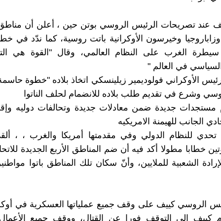
ف عند تصريحات الرئيس الروسي بوتن حين ، أعلن أن مناطق
زاباروجيا وخيرسون الأوكرانية باتت روسية، كما ندّد في خ
سيطرة الغرب على النظام العالمي، وقال "القوة هي ال
لسياسي في العالم "
لرئيس الأوكراني فولوديمير زيلينسكي اتخاذ بلاده "خطوة حاسمة
روسي وشرع في تقديم طلب بلاده للانضمام لحلف الناتوا
م مستجدات جديدة ضمن معادلات جديدة وتحالفات دوليه وإقل
ادي الجانب للهيمنة الامريكيه
حدي للنظام الدولي وفي مقدمتها أمريكا والغرب ، ، ألق
ين خطابا مطولا أكد فيه أن ضم المناطق الأربع الجديدة للاتح
لإرادة الشعبية للملايين، وأنّ سكان تلك المناطق باتوا مواطن
س الروسي كييف على وقف جميع عملياتها العسكرية في أوكرا
 كييف إلى التوقف فورا عن القتال، ووقف جميع الأعمال ال