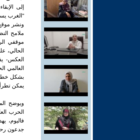
إلى الإبقا
"الغرب يسع
ملامح النظ
موقفي الر
الحالي، على
العكس- يف
العالمي ال
بشكل خطير 
يمكن تطرأ 
ويوضح الم
الحرب العا
فاليوم، يه
جدعون رحما