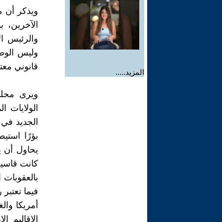
ويذكر أن م
الآخرين، ب
والرئيس ال
وليس الوطن
قانوني معترف
المزيد.....
ويرى محلل
الولايات ا
الجديد في 
بؤرًا استي
يحاول أن ي
كانت قاسية
بالعقوبات 
فيما تعتبر
أمريكا وا
الاقاليم ا