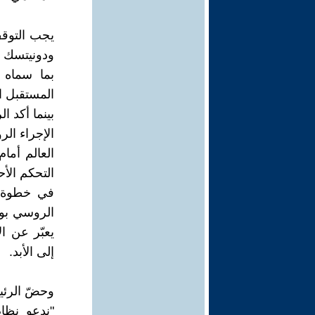
يجب التوق
ودونيتسك و
بما سماه 
المستقبل ا
بينما أكد ا
الإجراء ال
العالم أما
التحكم الأح
في خطوة ت
الروسي بوت
يعبّر عن ا
إلى الأبد.
وحضّ الرئي
"ندعو نظام