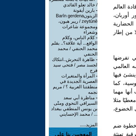
/ خالد تعلو القائدي
دة العالم
-
بارين أيقونة
ر أوربان،
الزيتونBarîn gerdena
zeytûnê / ريبر هبون،
 الحضارية
ومجموعة شاعرات
 من إطار
وشعراء
-
كلام الناس، وكلام
الواقع... أية علاقة؟.. بقلم
محمد الحنفي / محمد
الحنفي
ي تفرضها
-
ظاهرة التحرش..انتكاك
لجسد مصر / فتحى سيد
ه العالمي
فرج
ينشئ فيها
-
المرأة والمتغيرات
العصرية الجديدة في
وسية، كما
منطقتنا العربية ؟ / مريم
أنها مهما
نجمه
-
مناظرة أبي سعد
طيًا مثلا
السيرافي النحوي ومتّى
ى الخضوع،
بن يونس المنطقي ببغداد
... / محمد الإحسايني
المزيد.....
 خطوة ضم
قية تهنئة
المعجبين بنا على