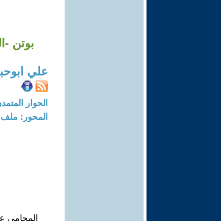
بوتن -ا
علي ابوحبل
الحوار المتمدن-العدد: 7389 - 22
المحور: ملف 
المحامي عل