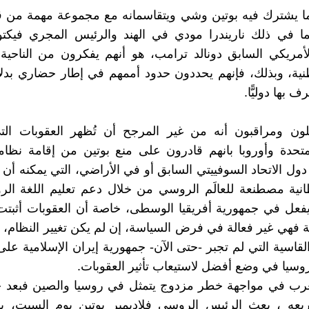
ا يشترك فيه بوتين وشي ويتقاسمانه مع مجموعة مهمة من قا
ما في ذلك ناريندرا مودي في الهند والرئيس المجري فيكتو
أمريكي السابق دونالد ترامب، هو أنهم يفكرون من الناحية
ية، وبذلك، فإنهم يحددون حدود أممهم في إطار حضاري بدلا
 بها دوليًّا.
ون ومراقبون أنه من غير المرجح أن تُظهر العقوبات الت
لمتحدة وأوروبا بانهم قادرون على منع بوتين من إقامة نظام
دول الاتحاد السوفييتي السابق أو في الأراضي، التي يمكنه أن 
طانية مصطنعة للعالَم الروسي من خلال دعم تعليم اللغة الر
فعل في جمهورية أفريقيا الوسطى، خاصة أن العقوبات أثبتت 
 فهي غير فعالة في فرض السياسة، إن لم يكن تغيير النظام، مع
القاسية التي لم تجبر -حتى الآن- جمهورية إيران الإسلامية عل
 روسيا في وضع أفضل لاستيعاب تأثير العقوبات.
لغرب في مواجهة خطر مزدوج يتمثل في روسيا والصين فبعد
لاربعه ، بعث الرئيس الروسي فلاديمير بوتين يوم السبت، بر