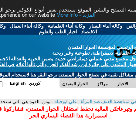
ة التصفح والنشر، الموقع يستخدم بعض أنواع الكوكيز نرجو النق
More info - المزيد
experience on our website
الفن
-
وكالة أنباء اليسار
-
وكالة أنباء العلمانية
-
وكالة أنباء العمال
-
وكا
الاقتصاد
-
اخبار الطب والعلوم
 الرئيسي لمؤسسة الحوار المتمدن
، علمانية، ديمقراطية، تطوعية وغير ربحية
ل مجتمع مدني علماني ديمقراطي حديث يضمن الحرية والعدالة الاجتم
حوار المتمدن على جائزة ابن رشد للفكر الحر والتى نالها أعلام في الفك
م مشاكل تقنية في تصفح الحوار المتمدن نرجو النقر هنا لاستخدام الموقع
كوردي
English
الاخبار
مراكز
الحوار المتمدن
 لمناهضة العنف ضد المرأة
-
علي ابوحبله
- بوتن -القوة هي التي ستحد
 وتبرعاتكن المالية تحفظ استقلال الحوار المتمدن، فشاركونا 
استمرارية هذا الفضاء اليساري الحر