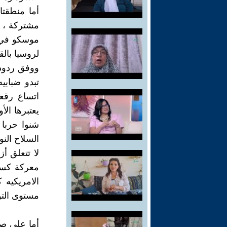
أما منطقتا
مشتركة ، و
موسكو في ا
لروسيا بالق
ووفق ردود 
تبدو ضباب
اتساع رقع
يعتبرها الأ
شنوا حربا
السلاح النو
لا تتعلق أ
معركة كسر
الامريكيه 
مستوى التو
أما على صع