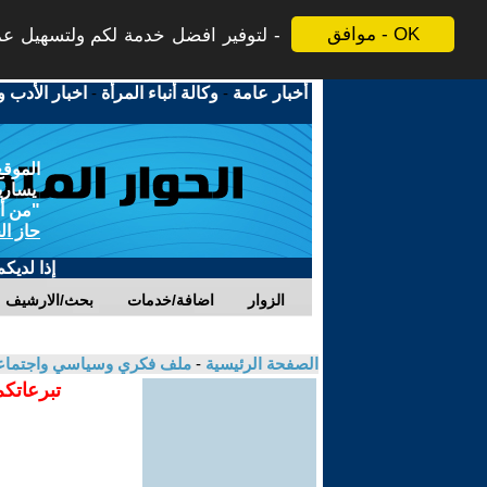
موافق - OK
لتوفير افضل خدمة لكم ولتسهيل عملي
أخبار عامة
-
وكالة أنباء المرأة
-
اخبار الأدب و
الموقع
يسارية
"من أج
حاز ال
إذا لديك
الزوار
اضافة/خدمات
بحث/الارشيف
الصفحة الرئيسية
-
ملف فكري وسياسي واجتماعي
تبرعاتكم