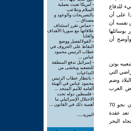
-
أمريكا تعبث بعملية
ء للدفاع
السلام وتتلاعب
دا على أن
بالتصريحات والوعود و
مصداق ...
ق نفسه أن
-
حماس تقرر استئناف
 بوسائلها
علاقاتها مع سوريا الأهداف
والغايا
وأوضح أن
-
القولالفصل ووضع
النقاط على الحروف في
خطاب الرئيس محمود
عباس ...
-
إسرائيل تدفع المنطقة
بيه بوتن
للتصعيد ويخشى من
راضي التي
التداعيات
-
بانتظار خطاب الرئيس
لبلاد وضم
محمود عباس في الهيئة
فرض الغرب
ألعامه للأمم المتحد ...
-
فلسطين دوله تحت
الاحتلال الإسرائيلي ما
بوتن بعملية الضم يحقق مكاسب جيوسياسيه وتشير الإحصائيات إلى أن نحو 70
أهمية ذلك في القانون ...
 تعد عقدة
المزيد.....
جاه البحر