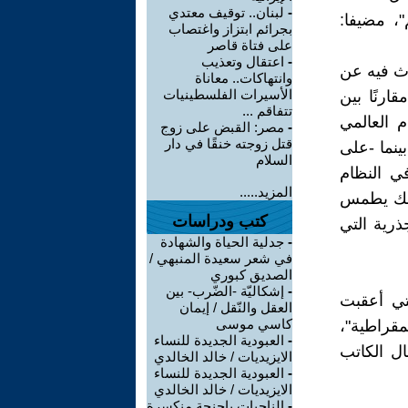
-
لبنان.. توقيف معتدي
"، مضيفا:
بجرائم ابتزاز واغتصاب
على فتاة قاصر
-
اعتقال وتعذيب
الأمريكي تقريرا، ترجمته "عربي21"، تحدث فيه عن
وانتهاكات.. معاناة
الأسيرات الفلسطينيات
ارنًا بين
تتفاقم ...
 العالمي
-
مصر: القبض على زوج
قتل زوجته خنقًا في دار
ينما -على
السلام
ي النظام
المزيد.....
 ذلك يطمس
كتب ودراسات
ذرية التي
-
جدلية الحياة والشهادة
في شعر سعيدة المنبهي /
الصديق كبوري
-
إشكاليّة -الضّرب- بين
تي أعقبت
العقل والنّقل / إيمان
كاسي موسى
مقراطية"،
-
العبودية الجديدة للنساء
ال الكاتب
الايزيديات / خالد الخالدي
-
العبودية الجديدة للنساء
الايزيديات / خالد الخالدي
-
الناجيات باجنحة منكسرة