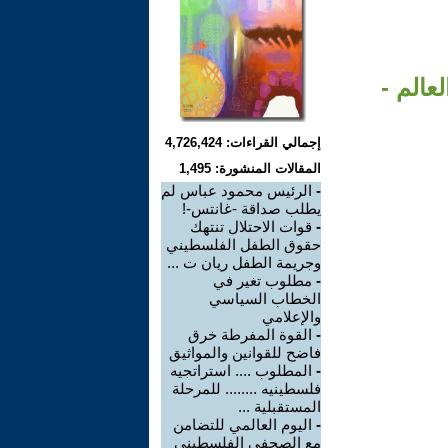
عالم -
إجمالي القراءات: 4,726,424
المقالات المنشورة: 1,495
-
الرئيس محمود عباس لم
يطلب صداقة -غانتس-!
-
قوات الاحتلال تنتهك
حقوق الطفل الفلسطيني
وجريمة الطفل ريان ت ...
-
مطلوب تغير في
الخطاب السياسي
والإعلامي
-
القوة المفرطة خرق
فاضح للقوانين والمواثيق
-
المطلوب .... استراتجيه
فلسطينيه ........ للمرحلة
المستقبلية ...
-
اليوم العالمي للتضامن
مع الصحفي الفلسطيني