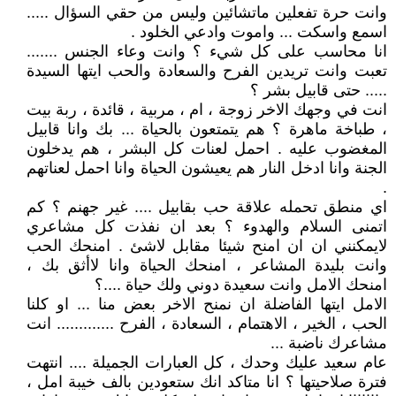
وانت حرة تفعلين ماتشائين وليس من حقي السؤال .....
اسمع واسكت ... واموت وادعي الخلود .
انا محاسب على كل شيء ؟ وانت وعاء الجنس .......
تعبت وانت تريدين الفرح والسعادة والحب ايتها السيدة
..... حتى قابيل بشر ؟
انت في وجهك الاخر زوجة ، ام ، مربية ، قائدة ، ربة بيت
، طباخة ماهرة ؟ هم يتمتعون بالحياة ... بك وانا قابيل
المغضوب عليه . احمل لعنات كل البشر ، هم يدخلون
الجنة وانا ادخل النار هم يعيشون الحياة وانا احمل لعناتهم
.
اي منطق تحمله علاقة حب بقابيل .... غير جهنم ؟ كم
اتمنى السلام والهدوء ؟ بعد ان نفذت كل مشاعري
لايمكنني ان ان امنح شيئا مقابل لاشئ . امنحك الحب
وانت بليدة المشاعر ، امنحك الحياة وانا لاأثق بك ،
امنحك الامل وانت سعيدة دوني ولك حياة ....؟
الامل ايتها الفاضلة ان نمنح الاخر بعض منا ... او كلنا
الحب ، الخير ، الاهتمام ، السعادة ، الفرح ............. انت
مشاعرك ناضبة ...
عام سعيد عليك وحدك ، كل العبارات الجميلة .... انتهت
فترة صلاحيتها ؟ انا متاكد انك ستعودين بالف خيبة امل ،