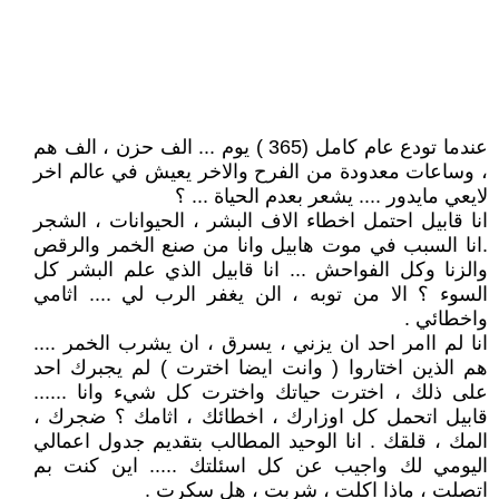
عندما تودع عام كامل (365 ) يوم ... الف حزن ، الف هم
، وساعات معدودة من الفرح والاخر يعيش في عالم اخر
لايعي مايدور .... يشعر بعدم الحياة ... ؟
انا قابيل احتمل اخطاء الاف البشر ، الحيوانات ، الشجر
.انا السبب في موت هابيل وانا من صنع الخمر والرقص
والزنا وكل الفواحش ... انا قابيل الذي علم البشر كل
السوء ؟ الا من توبه ، الن يغفر الرب لي .... اثامي
واخطائي .
انا لم اامر احد ان يزني ، يسرق ، ان يشرب الخمر ....
هم الذين اختاروا ( وانت ايضا اخترت ) لم يجبرك احد
على ذلك ، اخترت حياتك واخترت كل شيء وانا ......
قابيل اتحمل كل اوزارك ، اخطائك ، اثامك ؟ ضجرك ،
المك ، قلقك . انا الوحيد المطالب بتقديم جدول اعمالي
اليومي لك واجيب عن كل اسئلتك ..... اين كنت بم
اتصلت ، ماذا اكلت ، شربت ، هل سكرت .