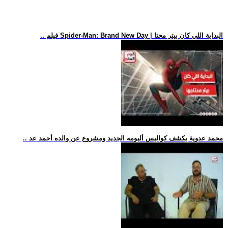
.. فيلم Spider-Man: Brand New Day | البداية اللي كان بيتر محتا
.. محمد عدوية يكشف كواليس ألبومه الجديد ومشروع عن والده أحمد عد