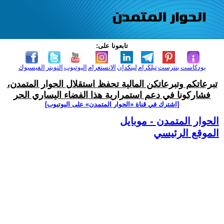
تابعونا على:
بودكاست
بنترست
تيلكرام
لينكدإن
الانستغرام
اليوتيوب
التويتر
الفيسبوك
تبرعاتكم وتبرعاتكن المالية تحفظ استقلال الحوار المتمدن،
فشاركونا في دعم استمرارية هذا الفضاء اليساري الحر
[اشترك في قناة ‫«الحوار المتمدن» على اليوتيوب]
الحوار المتمدن - موبايل
الموقع الرئيسي