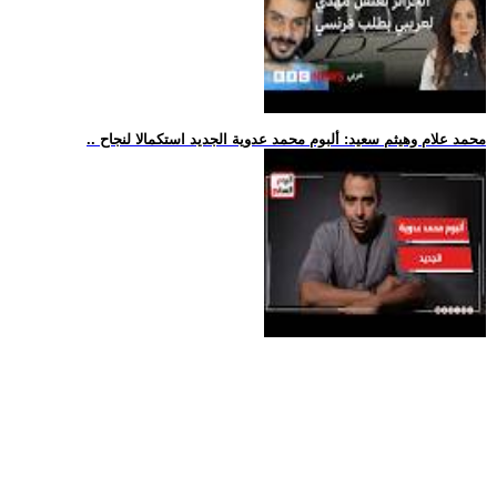
.. محمد علام وهيثم سعيد: ألبوم محمد عدوية الجديد استكمالا لنجاح