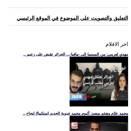
التعليق والتصويت على الموضوع في الموقع الرئيسي
اخر الافلام
.. مهدي لعريبي: من السينما إلى -مافيا-... الجزائر تقبض على زعيم
.. محمد علام وهيثم سعيد: ألبوم محمد عدوية الجديد استكمالا لنجاح