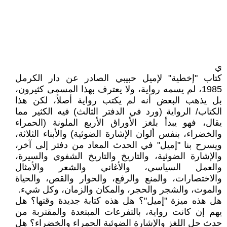
ي
كتاب "إخطية" لإميل حبيبي الصادر عن دار الكرمل
1985، لم يسمه رواية، ولا يعترف بهذا المسمى كثيرون،
بل يذهب البعض أنه لم يكتب رواية أصلاً، لكن هذا
الكتاب/ الرواية (ورد في الدفتر الثالث) فيه الكثير مما
يقال، فهو يبدأ بلغز الأوراق الأربع الملونة (الحمراء
والخضراء، بنفس ألوان الإشارة الضوئية) والأبناء الثلاثة،
ويسرح بنا "إميل" في الحدث المعاد من دفتر إلى آخر،
والإشارة الضوئية، والتاريخ والتاريخ الشفوي والسيرة،
والعمل السياسي، والأغاني والشعر والأمثال
والاختصارات، والمنع والرفع، والحوار والقص، والحياة
والموت، والشجر والحجر، والمكان والزمان، وكل شيء.
هل هذه ميزة "إميل"؟ هل هذه كتابة جديدة وقتها؟ هل
يهم إن كانت رواية، بالتفرعات المبتعدة والمقتربة من
حدث حل اللغز والإشارة الضوئية الحمراء والخضراء؟ هل