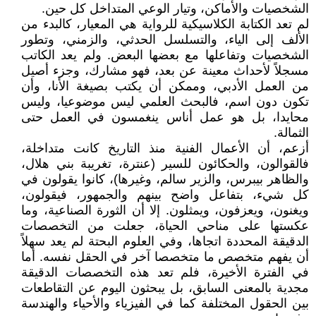
الشخصيات والأماكن، وتيار الوعي المتداخل كل حين.
لم تعد الكتابة الكلاسيكية للرواية هي المعيار، كالبدء من
الألف إلى الياء، والتسلسل الحدثي، والزمني، وتطور
الشخصيات وتفاعلها مع بعضها البعض. ولم يعد الكاتب
مسجلاً لأحداث معينة عن بعد، فهو مشارك، وجزء أصيل
من العمل الأدبي، وممكن أن يكتب بصيغة الأنا، وأن
تكون دون اسم، فالبحث العلمي ليس موضوعيا، وليس
محايدا، بل هو عمل أناس ينغمسون في العمل حتى
الثمالة.
أزعم، أن الأعمال الفنية منذ التاريخ كانت متداخلة،
فالقوالون، والحكائون للسير (عنترة، تغريبة بني هلال،
والظاهر بيبرس، والزير سالم، وغيرها)، كانوا يقولون في
كل شيء، بتفاعل واضح بينهم والجمهور، فيقولون،
ويغنون، ويعزفون، ويمثلون. إلا أن الثورة الصناعية، وما
عكستها على مناحي الحياة، جعلت من التخصصات
الدقيقة المحددة اتجاها، وفي العلوم البحتة لم يعد سهلاً
أن يفهم متخصص ما متخصصا آخر في الحقل نفسه. أما
في الفترة الأخيرة، فلم تعد هذه التخصصات الدقيقة
مجدية بالمعنى السابق، بل يبحثون اليوم عن التقاطعات
بين الحقول المختلفة كما في الفيزياء والأحياء والهندسة