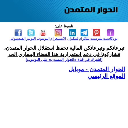
تابعونا على:
بودكاست
بنترست
تيلكرام
لينكدإن
الانستغرام
اليوتيوب
التويتر
الفيسبوك
تبرعاتكم وتبرعاتكن المالية تحفظ استقلال الحوار المتمدن،
فشاركونا في دعم استمرارية هذا الفضاء اليساري الحر
[اشترك في قناة ‫«الحوار المتمدن» على اليوتيوب]
الحوار المتمدن - موبايل
الموقع الرئيسي