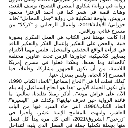
رواية في رواية/ شكاوي المصري الفصيح/ يوسف القعيد،
وهناك قصة في شعر كما في أحمد الزعتر/ محمود
درويش، ولوحة تشكيلية في رواية "جمل المحامل" /خالد
حوراني/ الأهلية/2019، واعمال الرحباني و "كركلا" من
مسرح غنائي، وراقص.
إذا كانت مهمتنا نحن الكتاب هي العمل الفكري بصورة
فنية، والحض على التفكير وإعمال الفكر والتفكير الناقد
في قراءة الواقع الحقيقي والمتخيل، فليس مهما الالتزام
بمعايير كلاسيكية، تجاوزها الزمن تحت عناوين مختلفة
كالحداثة وما بعدها، وهكذا فعلوا في مسرح إمريكا
اللاتينية، من أن يكون الجمهور مشاركا، وفاعلاً، فما
المسرح إلا الحياة، وليس بمعزل عنها.
كذلك فعلت أنا في "الحاج إسماعيل"/اتحاد الكتاب 1990،
بأن تكون الجملة الأولى "هذا هو الحاج إسماعيل، إنه ينام
الآن على فراش موته"،. أذكر زميلا تقليديا، سألني: ما
فائدة الرواية حين نعرف نهايتها؟ وكذلك في "اليسيرة"/
اتحاد الكتاب/1996، التي جاء السرد فيها من الباب
العاشر، وانتهت بالمفاتيح الإثنية عشر، وأخيرا في
"زرعين"/ الشروق/2021، التي كل مرة يبدأ كل فصل
منها بجملة تكملها جملة في الفصل الذي يليه، لتتداخل