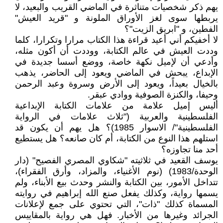
يهم ذكر شخصيات متناثرة في الماضي القريب والبعيد، لا
يربطها سوى لغز الأوراق الملونة و "قريد العيش"
الفطين، و "ابريق الزيت"؟
لا أخفيكم أني أعيد قراءة هذا الكتاب مرارا وتكرارا، كلما
وددت العيش في عالم الكتابة، ووددت أن أكون مثله،
وأدعي أن لإميل نكهة خاصة، ووضع أسسا جديدة في
الإبداع، يبحش في الماضي ويعود إلى الحاضر، يذهب
بالخيال بعيداً، ويعود إلى الأرض وسروة وعبد الرحمن
وحيفا، والكنزة الصوفية ووادي عبقر.
أليس إميل علامة من علامات الكتابة الإبداعية
الفلسطينية والعربية ("ثلاث علامات في الرواية
الفلسطينية"/ الاسوار 1985)؟ هل يهم أن يكون قد
استلهم هذا النوع من الكتابة، أم كان صانعه؟ هل يستطيع
أحد منا تجاوزه؟
يوسف القعيد في ثلاثيته "شكاوي المصري الفصيح" (دار
الوحدة/1983) (نوم الأغنياء، والمزاد، وأرق الفقراء)،
تتداخل الأمور، بين الكتابة والنشر وحدث بيع الأبناء، ولم
يسمها رواية، وكذلك يفعل صنع الله إبراهيم في روايته
المسماة كذلك "ذات"، التي تحتوي على جمع لإعلانات
الجرائد وغيرها من الأخبار. فهل هي رواية بالمقاييس