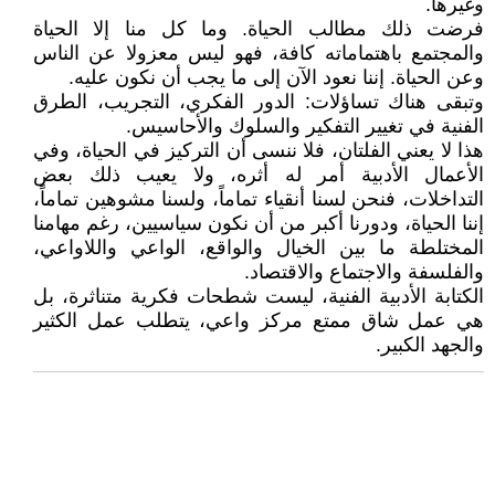
وغيرها.
فرضت ذلك مطالب الحياة. وما كل منا إلا الحياة
والمجتمع باهتماماته كافة، فهو ليس معزولا عن الناس
وعن الحياة. إننا نعود الآن إلى ما يجب أن نكون عليه.
وتبقى هناك تساؤلات: الدور الفكري، التجريب، الطرق
الفنية في تغيير التفكير والسلوك والأحاسيس.
هذا لا يعني الفلتان، فلا ننسى أن التركيز في الحياة، وفي
الأعمال الأدبية أمر له أثره، ولا يعيب ذلك بعض
التداخلات، فنحن لسنا أنقياء تماماً، ولسنا مشوهين تماماً،
إننا الحياة، ودورنا أكبر من أن نكون سياسيين، رغم مهامنا
المختلطة ما بين الخيال والواقع، الواعي واللاواعي،
والفلسفة والاجتماع والاقتصاد.
الكتابة الأدبية الفنية، ليست شطحات فكرية متناثرة، بل
هي عمل شاق ممتع مركز واعي، يتطلب عمل الكثير
والجهد الكبير.