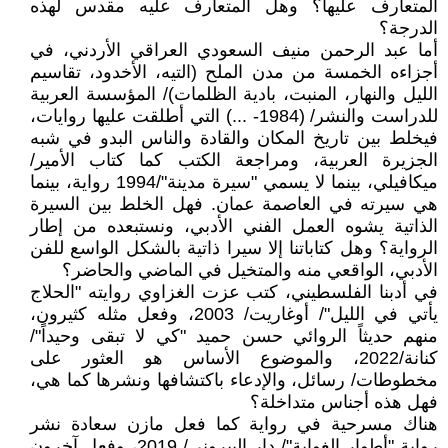
المتعارف عليها؟ وهل المتعارف عليه مقدس لهذه
الدرجة؟
أما عبد الرحمن منيف السعودي العراقي الأردني، في
أجزاءه الخمسة من مدن الملح (التيه، الأخدود، تقاسيم
الليل والنهار، المنبت، بادية الظلمات)/ المؤسسة العربية
للدراست والنشر/ (1984- ...) التي أطلقت عليها روايات،
فيخلط بين تاريخ المكان والقادة والناس البدو في شبه
الجزيرة العربية، ومراجعة الكتب كما كتاب الأمير/
ميكافيلي، بينما لا يسمي "سيرة مدينة"/1994 رواية، بينما
هي سيرته في العاصمة عمان. فهل الخلط بين السيرة
الذاتية يشوه العمل الفني الأدبي، ونستبعده من إطار
الرواية؟ وهل كتاباتنا إلا سيرا ذاتية بالشكل الواسع للفن
الأدبي، الواقعي منه والمتخيل في الماضي والحاضر؟
في أدبنا الفلسطيني، كتب عزت الغزاوي روايته "الحلاج
يأتي في الليل"/ أوغاريت/ 2003، وفعل مثله كثيرون،
منهم حديثاً الروائي حسن حميد "كي لا تبقى وحيداً"/
كنانة/2022، والموضوع الأساس هو العثور على
مخطوطات/ رسائل، والإدعاء باكتشافها ونشرها كما هي،
فهل هذه أجناس متداخلة؟
هناك مسرحية في رواية كما فعل مازن سعادة نشر
رواية "أطوار الغواية"/ دار البيروني/ 2019، وفعل آخرون