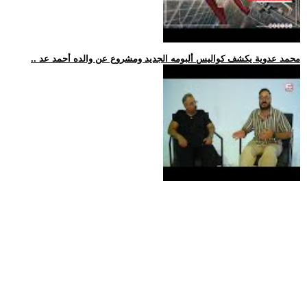
.. محمد عدوية يكشف كواليس ألبومه الجديد ومشروع عن والده أحمد عد