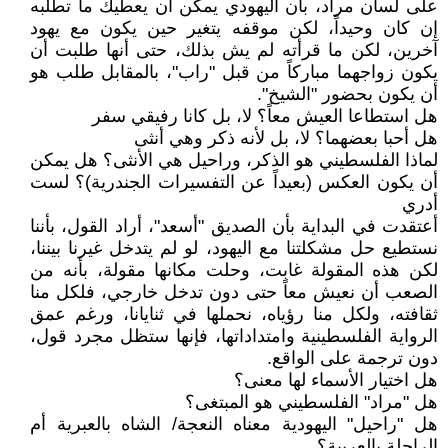
على لسان مراد، بأن اليهودي يمكن أن يعطيك ما تطلبه
إن كان وحيداً، لكن موقفه يتغير حين يكون مع يهود
آخرين، لكن ما قرأته لم يش بذلك، حتى أنها طلبت أن
يكون زواجهما مباركاً من قبل "راب"، بالمقابل طلب هو
أن يكون بحضور "الشيخ".
هل استطاعا العيش معاً؟ لا، بل كانا رفيقي سفر
هل أحبا بعضهما؟ لا، بل لأنه ذكر وهي أنثى
لماذا الفلسطيني هو الذكر، وراحيل هي الأنثى؟ هل يمكن
أن يكون العكس (بعيداً عن التفسيرات الجندرية)؟ لست
أدري
أعتقدت في البداية بأن الصديق "أسعد"، أراد القول، بأننا
نستطيع حل مشكلتنا مع اليهود، لو لم يتدخل غيرنا بيننا،
لكن هذه المقولة غابت، وحلت مكانها مقولة، بأنه من
الصعب أن نعيش معاً حتى دون تدخل خارجي، فلكل منا
ثقافته، ولكل منا رؤياه، نحملها في ثنايانا، ورغم عمق
الرواية الفلسطينية وامتداداتها، فإنها ستظل مجرد قول،
دون ترجمة على الواقع.
هل اختيار الأسماء لها معنى؟
هل "مراد" الفلسطيني هو المبتغى؟
هل "راحيل" اليهودية معناه النعجة/ الشاه بالعبرية أم
الراحلة بالعربية؟