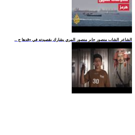
.. الشاعر الشاب منصور جابر منصور المري يشارك بقصيدته في «قدها ج