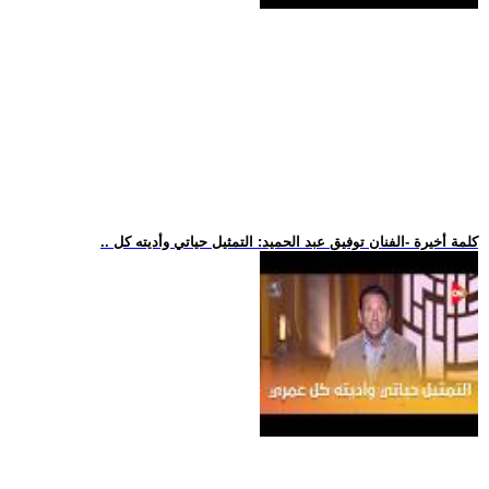
.. كلمة أخيرة -الفنان توفيق عبد الحميد: التمثيل حياتي وأديته كل