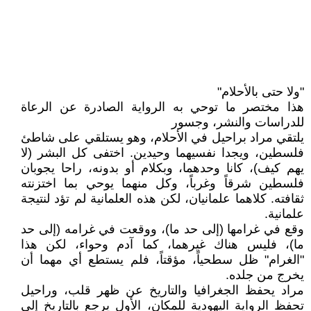
"ولا حتى بالأحلام"
هذا مختصر ما توحي به الرواية الصادرة عن الرعاة
للدراسات والنشر، وجسور
يلتقي مراد براحيل في الأحلام، وهو يستلقي على شاطئ
فلسطين، ويجدا نفسيهما وحيدين. اختفى كل البشر (لا
يهم كيف)، كانا وحدهما، وبكلام أو بدونه، راحا يجوبان
فلسطين شرقاً وغرباً، وكل منهما يوحي بما اختزنته
ثقافته. كلاهما علمانيان، لكن هذه العلمانية لم تؤد لنتيجة
علمانية.
وقع في غرامها (إلى حد ما)، ووقعت في غرامه (إلى حد
ما)، فليس هناك غيرهما، كما آدم وحواء، لكن هذا
"الغرام" ظل سطحياً، مؤقتاً، فلم يستطع أي مهما أن
يخرج من جلده.
مراد يحفظ الجغرافيا والتاريخ عن ظهر قلب، وراحيل
تحفظ الرواية اليهودية للمكان، الأول يرجع بالتاريخ إلى