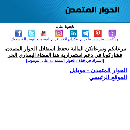
تابعونا على:
بودكاست
بنترست
تيلكرام
لينكدإن
الانستغرام
اليوتيوب
التويتر
الفيسبوك
تبرعاتكم وتبرعاتكن المالية تحفظ استقلال الحوار المتمدن،
فشاركونا في دعم استمرارية هذا الفضاء اليساري الحر
[اشترك في قناة ‫«الحوار المتمدن» على اليوتيوب]
الحوار المتمدن - موبايل
الموقع الرئيسي