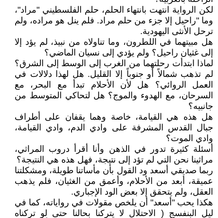
لكن الرواية انتهت بانتهاء الحلم، حلم الفلسطيني "مراد"،
وما "راحيل إلا جزء من حلم مراد. فلم ينل هو مراده، ولم
ترحل الأنثى اليهودية.
هل مبيتهما في اللطرون، وما تناولاه من نبيذ، لم يؤد إلا
إلى غثيان راحيل؟ ولم يؤدي إلى نسيان الماضي؟
لماذا ابتدأت رحلتهما من الغرب إلى الوسط إلى الشرق؟
لم تذهب شمالاً أو جنوباً إلا القليل. هل لهذا دلالات في
العمل الروائي؟ هل لأن الأحلام تبدأ مع البحر، مع
السرحان، مع الهدوء والموج؟ هل لتحاكي المتوسط من
جانبيه؟
هل هذه هي القيامة، خاصة وهما يقفان على أطراف
جبال القدس المشرفة على وادي الدم، وادي القيامة،
وادي الموت؟
أسئلة كثيرة تدور في الذهن وأنا أقرأ دروب المراثي،
مراثينا نحن التي لم تؤد إلى نتيجة، فهل هذه هي النتيجة؟
ربما صديقي أسعد ود القول بأن مأساتنا طويلة، ومشكلتنا
عميقة، أبعد من الأحلام، وأعمق من الغثيان، فلم يذهب
العقل، ولم يتحقق إلا بعض الود الإجباري.
هكذا يحب "أسعد" أن يلخص مقولات في رواياته، كما في
ليل البنفسج ( الاحتلال لا يتركنا بحالنا حتى لو تركناه