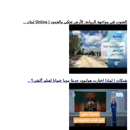
.. لبنان Online | الجنوب في مواجهة الرواية: الأرض تحكي والحدود
.. شبكات | لماذا اختارت هوليوود حديثا نبويا عنوانا لفيلم أكشن؟