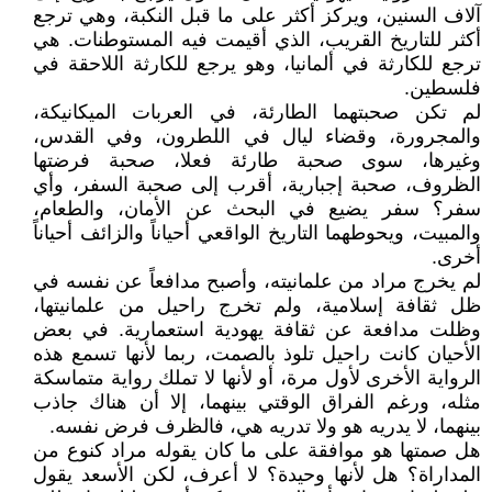
آلاف السنين، ويركز أكثر على ما قبل النكبة، وهي ترجع
أكثر للتاريخ القريب، الذي أقيمت فيه المستوطنات. هي
ترجع للكارثة في ألمانيا، وهو يرجع للكارثة اللاحقة في
فلسطين.
لم تكن صحبتهما الطارئة، في العربات الميكانيكة،
والمجرورة، وقضاء ليال في اللطرون، وفي القدس،
وغيرها، سوى صحبة طارئة فعلا، صحبة فرضتها
الظروف، صحبة إجبارية، أقرب إلى صحبة السفر، وأي
سفر؟ سفر يضيع في البحث عن الأمان، والطعام،
والمبيت، ويحوطهما التاريخ الواقعي أحياناً والزائف أحياناً
أخرى.
لم يخرج مراد من علمانيته، وأصبح مدافعاً عن نفسه في
ظل ثقافة إسلامية، ولم تخرج راحيل من علمانيتها،
وظلت مدافعة عن ثقافة يهودية استعمارية. في بعض
الأحيان كانت راحيل تلوذ بالصمت، ربما لأنها تسمع هذه
الرواية الأخرى لأول مرة، أو لأنها لا تملك رواية متماسكة
مثله، ورغم الفراق الوقتي بينهما، إلا أن هناك جاذب
بينهما، لا يدريه هو ولا تدريه هي، فالظرف فرض نفسه.
هل صمتها هو موافقة على ما كان يقوله مراد كنوع من
المداراة؟ هل لأنها وحيدة؟ لا أعرف، لكن الأسعد يقول