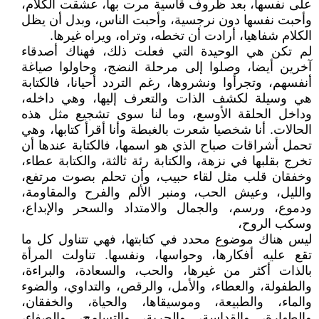
على نفسها، بعد ظروف قاسية مرت بها، عشقت الكلام،
وأحبت نفسها دون نرجسية، وأحبت الناس، وبدل أن يظل
الكلام شفاهيا، أرادت أن تخطه، وتراه، ويراه غيرها.
لم تكن هي الوحيدة التي فعلت ذلك، فهناك أصدقاء
آخرين أيضا، وصلوا إلى مرحلة النضج، وحاولوا صياغة
أنفسهم، وتجرأوا ونشروها، رغم التردد أحيانا، فالكتابة
هي وسيلة لكشف الذات والتعرف إليها، وهي داخله،
وداخل الحلقة الأوسع، وما لنا سوى تشجيع مثل هذه
الحالات. أنا شخصيا شعرت بالغبطة وأنا أقرأ كتابها، وهي
تحمل أشراقات صباح الذي هو اسمها، فالكتابة عندها أن
تخرج بقلبها في نزهة، والكتابة رئة ثالثة، والكتابة عطاء،
وخفقان قلب مثل لقاء حبيب، وأن تحلم بصوت مرتفع،
والليل، وعيش الحب، ومنبر الألم والفرح والمقاومة،
ودموع، ورسم، والجمال والامتداد والسحر والإبداع،
وسكب الروح،
ليس هناك موضوع محدد في كتابتها، فهي تتناول كل ما
تقع عليه أفكارها، وحواسها، ونفسها. تناولت المرأة
بالذات أكثر من غيرها، والحب، والسعادة، والبراءة،
والطفولة، والعطاء، والأمل، والرقص، والتداوي، والضوء
والماء، والطبيعة، وموسيقاها، والحياة، والخفقان،
والطهارة، والقداسة، والحرية، والتسامح، والصفاء،