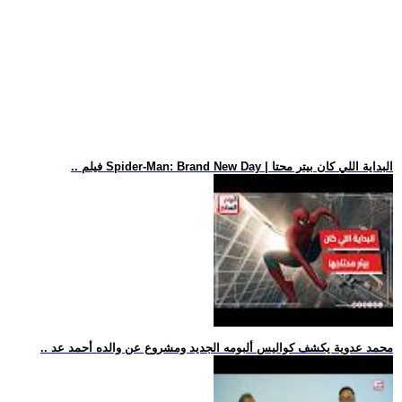
.. فيلم Spider-Man: Brand New Day | البداية اللي كان بيتر محتا
.. محمد عدوية يكشف كواليس ألبومه الجديد ومشروع عن والده أحمد عد