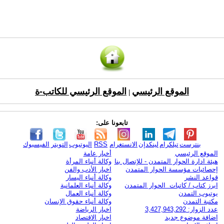
الموقع الرئيسي
الموقع الرئيسي للكاتب-ة
|
تابعونا على:
بنترست
تيلكرام
لينكدإن
الانستغرام
RSS
اليوتيوب
التويتر
الفيسبوك
الموقع الرئيسي
أخبار عامة
هيئة ادارة الحوار المتمدن - للإتصال بنا
وكالة أنباء المرأة
إحصائيات مؤسسة الحوار المتمدن
اخبار الأدب والفن
قواعد النشر
وكالة أنباء اليسار
ابرز كتاب / كاتبات الحوار المتمدن
وكالة أنباء العلمانية
يوتيوب التمدن
وكالة أنباء العمال
مكتبة التمدن
وكالة أنباء حقوق الإنسان
عدد الزوار: 3,427,943,292
اخبار الرياضة
اضافة موضوع جديد
اخبار الاقتصاد