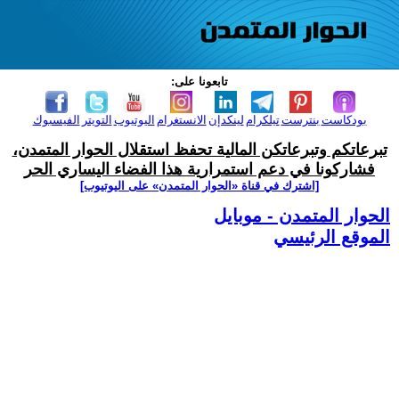
تابعونا على:
بودكاست
بنترست
تيلكرام
لينكدإن
الانستغرام
اليوتيوب
التويتر
الفيسبوك
تبرعاتكم وتبرعاتكن المالية تحفظ استقلال الحوار المتمدن،
فشاركونا في دعم استمرارية هذا الفضاء اليساري الحر
[اشترك في قناة ‫«الحوار المتمدن» على اليوتيوب]
الحوار المتمدن - موبايل
الموقع الرئيسي