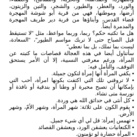
والورد، والعطر، والطيور، والشجر، والتين والزيتون،
أرضها، وموطنها، فهي من قرية أبو شوشة المهجرة
قضاء القدس، وأبناؤها من قرية دير طريف المهجرة
والمدمرة أيضاً.
هل ما تكتبه حكم؟ ربما، وربما مواعظ، مثل "لا تستيقظ
قبل الصباح حتى لا تربك مواسم الطيور"، "السعادة،
ليست بما نملك، بل بما نعطي"
سأتناول أيضا في هذه العجالة قصاصات ما كتبته عن
المرأة، ورغم معرفتي النسبية، إلا أن الأمر يستحق
التوقف، والتأمل فيه:
• يكفي المرأة أنها إمرأة لتكون جميلة.
• لا تروقني تلك التي اكتفت بكونها امرأة، أحب التي
بإمكانها أن تصبح محبرة أو وطنا أو بندقية أو نافذة أو
نورسة متى تشاء.
• كل أنثى في حدائق الله هي وردة.
• يقوم الكون على ثلاثة: شهر المرأة، وشهر الأمّ، وشهر
الأرض.
• تهمس إمرأة: قل لي أي شيء جميل.
• الكنعانيات يعشقن الورد، ويعشقن القصائد
• المرأة حضارة لو تؤمنون.