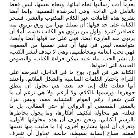
بعدما أدت رسالتها تجاه ابنائها، وتجاه نفسها، ليس فقط
بالتأمل في الذات، وهي المرشدة النفسية، وإنما أيضا
بتفريغ هذه التأملات عبر الكلام المكتوب والنشر، فسحر
الكتابة على حد قولها: أن تمتلك نهرا من ورق ترتوي منه
عصافير كثيرة. وأول من يرتوي هو الكاتب نفسه، آملا أن
يرتوي منه القاريء أيضا، فهي على حد قولها أيضا وأيضا،
متواضعة، ليس في نيتها أن تعتبر نفسها من الصفوة،
فهي تحب العامة ومخاطبتهم، وهي لا تهدف لنشر الكتب،
بل نشر الحب. بناء عليه يمكن قراءة الكتاب، والنصوص
العديدة التي احتواها.
الكتابة هي فن البوح، بوح ما في الداخل، لتعرضه على
القراء، باختيار الكلمات المناسبة والشكل الملائم، وأعتقد
أنها فعلت ذلك إلى حد بعيد، هي تحاول أن تنطق
جوهرها، ورسمها بالكلام، ولا أزعم، ولا هي تزعم أن ما
كتبن شعرا، رغم القوام المتشابه معه، وليس نثرا،
بالمعنى القصصي أو الروائي أو حتى المقالي، بل ما
فعلته، هو محاولة لتكثيف أفكارها، وما يجول بخاطرها
بالرسم الكتابي، ونحن نعرف أن هذه محاولتها الأولى،
ونعرف أن لديها مشاريع أخرى، إذا ما طلبت منها نفسها
لفعله. صباح إنسانة بسيطة، حالمة، تحاول أن تتعرف