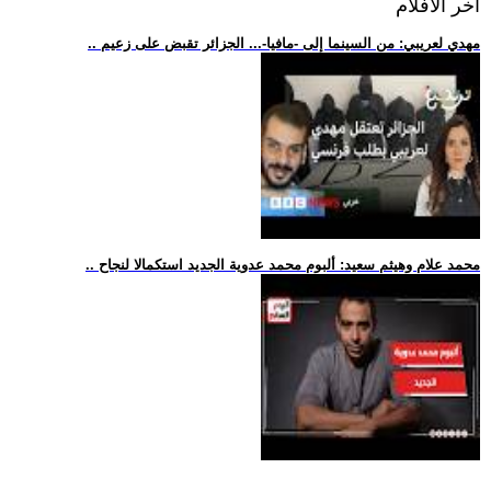
اخر الافلام
.. مهدي لعريبي: من السينما إلى -مافيا-... الجزائر تقبض على زعيم
.. محمد علام وهيثم سعيد: ألبوم محمد عدوية الجديد استكمالا لنجاح