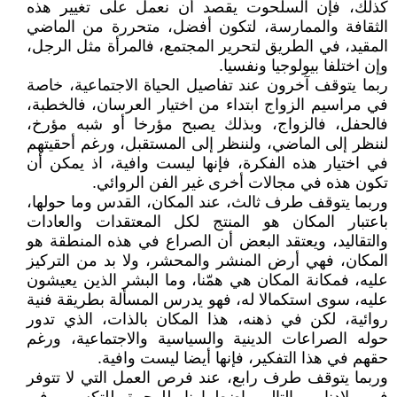
كذلك، فإن السلحوت يقصد أن نعمل على تغيير هذه
الثقافة والممارسة، لتكون أفضل، متحررة من الماضي
المقيد، في الطريق لتحرير المجتمع، فالمرأة مثل الرجل،
وإن اختلفا بيولوجيا ونفسيا.
ربما يتوقف آخرون عند تفاصيل الحياة الاجتماعية، خاصة
في مراسيم الزواج ابتداء من اختيار العرسان، فالخطبة،
فالحفل، فالزواج، وبذلك يصبح مؤرخا أو شبه مؤرخ،
لننظر إلى الماضي، ولننظر إلى المستقبل، ورغم أحقيتهم
في اختيار هذه الفكرة، فإنها ليست وافية، اذ يمكن أن
تكون هذه في مجالات أخرى غير الفن الروائي.
وربما يتوقف طرف ثالث، عند المكان، القدس وما حولها،
باعتبار المكان هو المنتج لكل المعتقدات والعادات
والتقاليد، ويعتقد البعض أن الصراع في هذه المنطقة هو
المكان، فهي أرض المنشر والمحشر، ولا بد من التركيز
عليه، فمكانة المكان هي همّنا، وما البشر الذين يعيشون
عليه، سوى استكمالا له، فهو يدرس المسألة بطريقة فنية
روائية، لكن في ذهنه، هذا المكان بالذات، الذي تدور
حوله الصراعات الدينية والسياسية والاجتماعية، ورغم
حقهم في هذا التفكير، فإنها أيضا ليست وافية.
وربما يتوقف طرف رابع، عند فرص العمل التي لا تتوفر