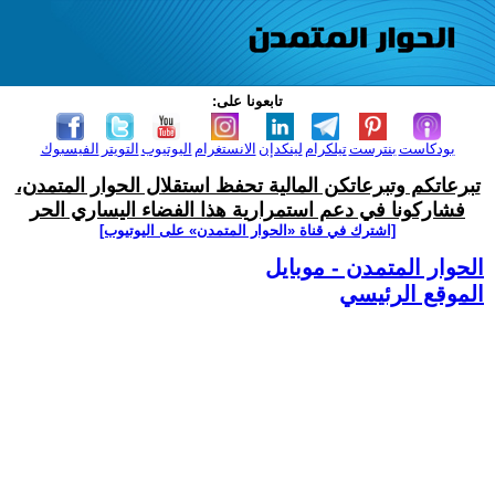
تابعونا على:
بودكاست
بنترست
تيلكرام
لينكدإن
الانستغرام
اليوتيوب
التويتر
الفيسبوك
تبرعاتكم وتبرعاتكن المالية تحفظ استقلال الحوار المتمدن،
فشاركونا في دعم استمرارية هذا الفضاء اليساري الحر
[اشترك في قناة ‫«الحوار المتمدن» على اليوتيوب]
الحوار المتمدن - موبايل
الموقع الرئيسي