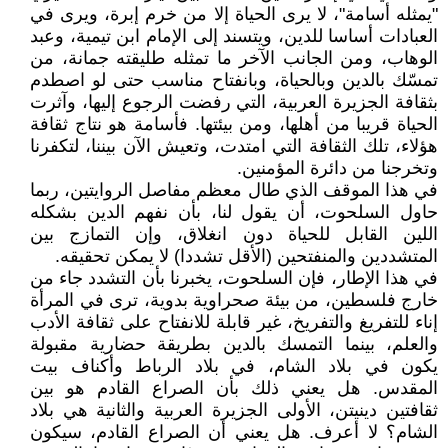
"يمثله أسامة"، لا يرى الحياة إلا من خرم إبرة، ويرى في
العبادات أساسا للدين، ويتسند إلى الإمام ابن تيمية، وعبد
الوهاب، ومن الجانب الآخر ما تمثله طليقته جمانة، من
تمسّك بالدين وبالحياة، وبانفتاح مناسب حتى لو اصطدم
بثقافة الجزيرة العربية، التي رفضت الرجوع إليها، وآثرت
الحياة قريبا من أهلها، ومن بيئتها. فأسامة هو نتاج ثقافة
هؤلاء، تلك الثقافة التي امتدت، وتعيش الآن بيننا، لتكفرنا
وتخرجنا من دائرة المؤمنين.
في هذا الموقف الذي طال معظم مفاصل الروايتين، ربما
حاول السلحوت، أن يقول لنا، بأن نفهم الدين بشكله
اللين القابل للحياة دون انغلاق، وإن التمازج بين
المتشددين والمنفتحين (الأقل تشددا) لا يمكن تحقيقه.
في هذا الإطار، فإن السلحوت، يخبرنا بأن التشدد جاء من
خارج فلسطين، من بيئة صحراوية بدوية، ترى في المرأة
إناء للتفريغ والتفريخ، غير قابلة للانفتاح على ثقافة الأدب
والعلم، بينما التمسك بالدين بطريقة حضارية مقبولة
يكون في بلاد الشام، في بلاد الرباط وأكناف بيت
المقدس. هل يعني ذلك بأن الصراع القادم هو بين
ثقافتين دينيتن، الأولى الجزيرة العربية والثانية هي بلاد
الشام؟ لا أعرف. هل يعني أن الصراع القادم، سيكون