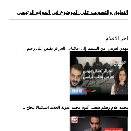
التعليق والتصويت على الموضوع في الموقع الرئيسي
اخر الافلام
.. مهدي لعريبي: من السينما إلى -مافيا-... الجزائر تقبض على زعيم
.. محمد علام وهيثم سعيد: ألبوم محمد عدوية الجديد استكمالا لنجاح