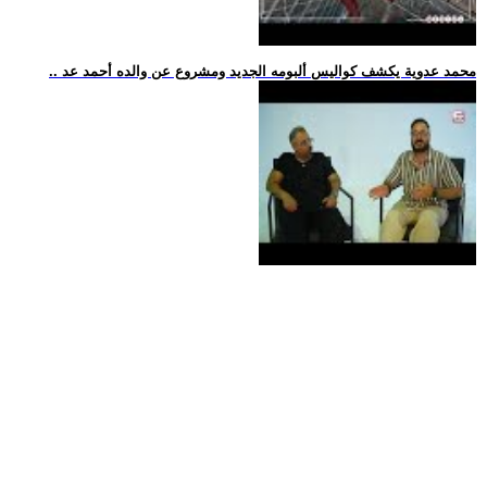
.. محمد عدوية يكشف كواليس ألبومه الجديد ومشروع عن والده أحمد عد