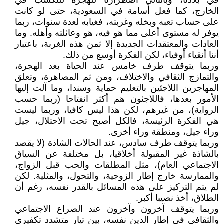
في بلادنا، وبالتالي اضطرارنا للهجرة للتكسب في
الخارج، كما فعل أسامة في السعودية، حتى لو كانت
على حساب تعبه وبخله وغربته، فغيابه لعدة سنوات، ربما
يوفر له مستوى أعلى مما هو فيه، هو وعائلته وأهله. وما
العادات والمعتقدات الجديدة إلا ثمن هذه الغربة، باعتبار
أننا أنقياء أوفياء، لكن الفكرة أوسع من ذلك.
وربما يتوقف طرف خامس عند الحياة بعد الهجرة،
والتمازج الثقافي والاختلاف، ومن ثم المصاهرة، وتعلق
المهاجرين اللاجئين بالتعليم حماية وسندا، وما آلت إليها
الأمور بعدها، فاللاجئون هم أكثر انفتاحا (ربما حسب
الرواية)، من غيرهم، لكن هذا ليس كافيا، وربما ليست
هي الفكرة الرئيسة، فالكل أصبح تحت الاحتلال، جيل
وراء جيل، ومنطقة وراء أخرى.
وربما يتوقف طرف سادس، عند الحالات الشاذة (لا يقصد
بالشاذة غير المقبولة أخلاقيا، بل مختلفة عن السياق
الاجتماعي العام)، مثل المطلقات والحب قبل الزواج،
والممارسة خارج إطار الزوجية، والتحول، والمثلية. لكن
لم يتم التركيز على هذه المسائل بالقدر نفسه، رغم أن
الطلاق، أخذ نصيبا أكبر.
وربما يتوقف آخرون وآخرون عند الصراع الاجتماعي
والثقافي في إطار الدين نفسه، بين تيار متشدد تكفيري