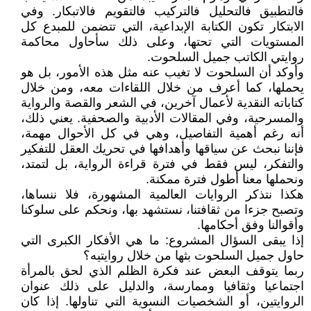
فالتطبيق فالتحليل فالتركيب فالتقويم فالاتبكار. وفي
الابتكار تكون الكتابة الإبداعية، التي تتضمن للمبدع كل
المستويات التي تحتها، وعلى ذلك سأحاول محاكمة
روايتي الكاتب جميل السلحوت.
وأوكد أن السلحوت لا تغيب عنه مثل هذه الأمور، بل هو
يحملها، كما أعرف من خلال اللقاءات معه، ومن خلال
كتاباته النقدية لأعمال آخرين، في الشعر والقصة والرواية
والمسرحية، وفي المقالات الأدبية والصحفية. يعني ذلك،
أنه رغم أهمية التفاصيل، وهي في كل الأحوال مهمة،
فإننا نبحث عن سياقها وأهدافها في تحريك العقل للتفكير
والتفكر، ليس فقط في فترة قراءة الرواية، بل لتمتد،
ونحملها معنا أطول فترة ممكنة.
هكذا نتذكر الروايات العالمية المشهورة، فلا ننساها،
وتصبح جزءا من ثقافتنا، نستشهد بها، ونحكم على سلوكنا
وأقوالنا وفق أحكامها.
إذا يبقى السؤال المشروع: ما هي الأفكار الكبرى التي
حاول جميل السلحوت بثها من خلال روايتيه؟
ربما يتوقف البعض عند فكرة الظلم الذي لحق بالمرأة
اجتماعيا وثقافيا وممارسة، والدليل على ذلك عنوان
الروايتين، أو الشخصيات النسوية التي تناولها. إذا كان