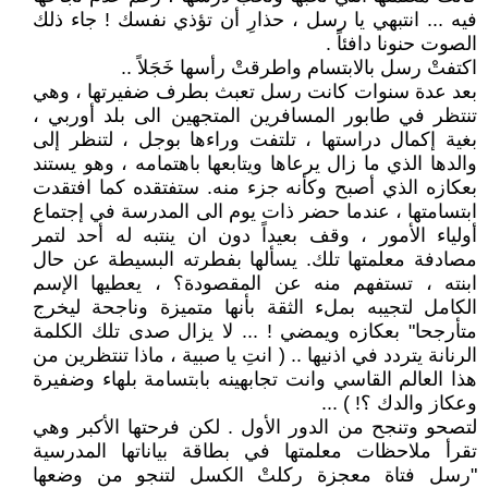
فيه ... انتبهي يا رسل ، حذارِ أن تؤذي نفسك ! جاء ذلك
الصوت حنونا دافئاً .
اكتفتْ رسل بالابتسام واطرقتْ رأسها خَجَلاً ..
بعد عدة سنوات كانت رسل تعبث بطرف ضفيرتها ، وهي
تنتظر في طابور المسافرين المتجهين الى بلد أوربي ،
بغية إكمال دراستها ، تلتفت وراءها بوجل ، لتنظر إلى
والدها الذي ما زال يرعاها ويتابعها باهتمامه ، وهو يستند
بعكازه الذي أصبح وكأنه جزء منه. ستفتقده كما افتقدت
ابتسامتها ، عندما حضر ذات يوم الى المدرسة في إجتماع
أولياء الأمور ، وقف بعيداً دون ان ينتبه له أحد لتمر
مصادفة معلمتها تلك. يسألها بفطرته البسيطة عن حال
ابنته ، تستفهم منه عن المقصودة؟ ، يعطيها الإسم
الكامل لتجيبه بملء الثقة بأنها متميزة وناجحة ليخرج
متأرجحا" بعكازه ويمضي ! ... لا يزال صدى تلك الكلمة
الرنانة يتردد في اذنيها .. ( انتِ يا صبية ، ماذا تنتظرين من
هذا العالم القاسي وانت تجابهينه بابتسامة بلهاء وضفيرة
وعكاز والدك ؟! ) ...
لتصحو وتنجح من الدور الأول . لكن فرحتها الأكبر وهي
تقرأ ملاحظات معلمتها في بطاقة بياناتها المدرسية
"رسل فتاة معجزة ركلتْ الكسل لتنجو من وضعها