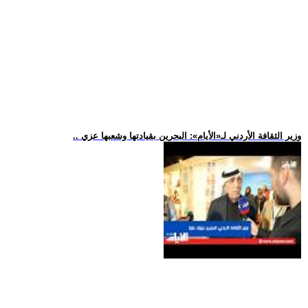
.. وزير الثقافة الأردني لـ«الأيام»: البحرين بقيادتها وشعبها عزي