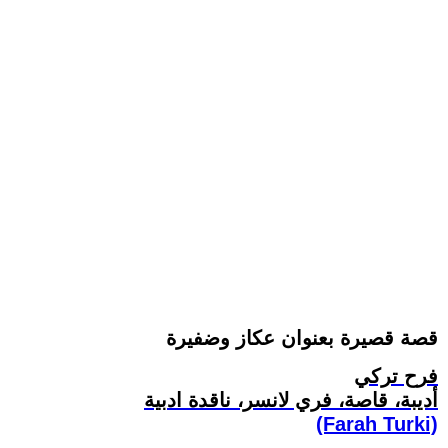
قصة قصيرة بعنوان عكاز وضفيرة
فرح تركي
أديبة، قاصة، فري لانسر، ناقدة ادبية
(Farah Turki)