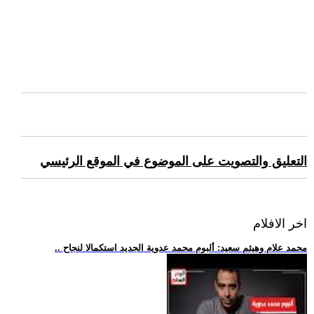
التعليق والتصويت على الموضوع في الموقع الرئيسي
اخر الافلام
.. محمد علام وهيثم سعيد: ألبوم محمد عدوية الجديد استكمالا لنجاح