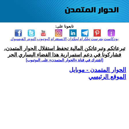
تابعونا على:
بودكاست
بنترست
تيلكرام
لينكدإن
الانستغرام
اليوتيوب
التويتر
الفيسبوك
تبرعاتكم وتبرعاتكن المالية تحفظ استقلال الحوار المتمدن،
فشاركونا في دعم استمرارية هذا الفضاء اليساري الحر
[اشترك في قناة ‫«الحوار المتمدن» على اليوتيوب]
الحوار المتمدن - موبايل
الموقع الرئيسي