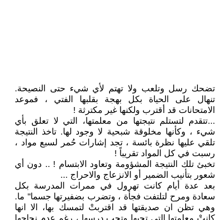
تضحك رسل وتلعب ولا تهتم لأي شيء حتى النصيحة.
تنهال على الحياة بكل بهجة بقلبها الفتي ، فموعد
الامتحانات قد أقترب ولكنها غير مكترثة !
...تتقدم لتستلم نتيجتها من معلمتها، التي لا تعلق بأي
شيء ، وكأنها مخلوقة شبحية لا وجود لها. تاخذ النتيجة
تلقي عليها نظرة بائسة ، تجد إشارات حُمر لسبع مواد ،
رسبت في كل المواد تقريباً !
تخبئ تلك النتيجة المشؤومة وتعاود الابتسام ! .. دون أي
شعور بتأنيب الضمير أو الانزعاج والاحراج ...
بعد عدة أيام كانت تهرول في ممرات المدرسة بكل
سعادة ومرح لتلتفت فجأة ، وتضرب بضفيرتها جسما" ما.
وهي تظن ان صديقتها قد اقتربتْ لتمسك بها، الا انها
كانتْ معلمتها التي تحبها وتحب درسها ، رغم عدم نجاحها