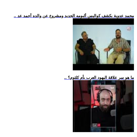
.. محمد عدوية يكشف كواليس ألبومه الجديد ومشروع عن والده أحمد عد
.. ما هو سر علاقة اليهود العرب بأم كلثوم؟