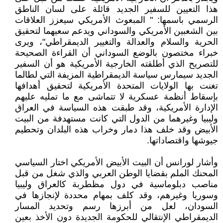
هذا التعيين للسفير الجديد قائلة على لسان الناطق
الرسمي باسمها: " المبعوث الأمريكي سيعزز العلاقات
بين الشعبين الأمريكي والسوداني ويدعم سعيهما لتحقيق
الحرية والسلام والعدالة والتغيير الديمقراطي"، ويرى
خبراء مختصون بالوضع السوداني أن القراءة الصحيحة
للتصريح الذي أطلقته الخارجية الأمريكية هو أن السفير
الجديد سيمارس سياسة الديمقراطية المزيفة التي لطالما
تغنت بها الولايات المتحدة الأمريكية لتحقيق أهدافها
بإسقاط أنظمة عسكرية لا تتماشى مع ما تمليه عليهم
الإدارة الأمريكية، وقد طبقت هذه السياسة في العراق
وليبيا وغيرهما من الدول التي كانت مستهدفة من البيت
الأبيض وقد خلف هذا دمار وخراب هذه البلدان وتحطيم
جيوشها واقتصاداتها.
وأشار لورانس أن البيت الأبيض الأمريكي اختار السياسي
المحنك الملم بقضايا الوطن العربي والذي شغل من قبل
مناصب دبلوماسية في دول مظطربة كالعراق وليبيا
وسوريا وغيرهم، وقد كلف بمهام محددة لإنجازها في
السودان، لعل من أبرزها رسم وتحديد المسار
الديمقراطي الإنتقالي للحكومة الجديدة دون الأخذ بعين