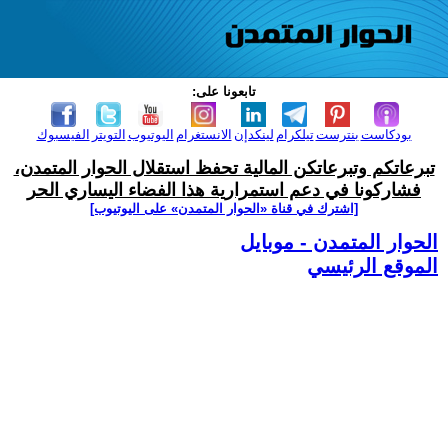
تابعونا على:
بودكاست
بنترست
تيلكرام
لينكدإن
الانستغرام
اليوتيوب
التويتر
الفيسبوك
تبرعاتكم وتبرعاتكن المالية تحفظ استقلال الحوار المتمدن،
فشاركونا في دعم استمرارية هذا الفضاء اليساري الحر
[اشترك في قناة ‫«الحوار المتمدن» على اليوتيوب]
الحوار المتمدن - موبايل
الموقع الرئيسي