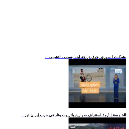
.. شبكات | سوري يحرق دراجة ابنه بسبب -التشبيب-
.. الخامسة | أزمة استنزاف صواريخ باتريوت وثاد في حرب إيران تهز