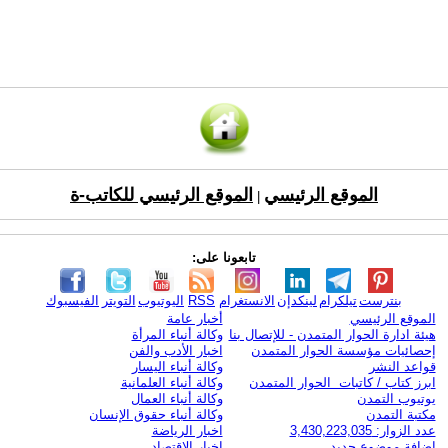
الموقع الرئيسي
الموقع الرئيسي للكاتب-ة
|
تابعونا على:
بنترست
تيلكرام
لينكدإن
الانستغرام
RSS
اليوتيوب
التويتر
الفيسبوك
الموقع الرئيسي
أخبار عامة
هيئة ادارة الحوار المتمدن - للإتصال بنا
وكالة أنباء المرأة
إحصائيات مؤسسة الحوار المتمدن
اخبار الأدب والفن
قواعد النشر
وكالة أنباء اليسار
ابرز كتاب / كاتبات الحوار المتمدن
وكالة أنباء العلمانية
يوتيوب التمدن
وكالة أنباء العمال
مكتبة التمدن
وكالة أنباء حقوق الإنسان
عدد الزوار: 3,430,223,035
اخبار الرياضة
اضافة موضوع جديد
اخبار الاقتصاد