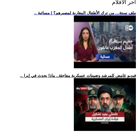
اخر الافلام
.. ملف سبتة... من ترك الأطفال المغاربة لمصيرهم؟ | مسائية
.. فيديو غامض للمرشد وتعيينات عسكرية مفاجئة.. ماذا يحدث في إيرا