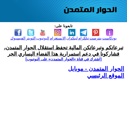
تابعونا على:
بودكاست
بنترست
تيلكرام
لينكدإن
الانستغرام
اليوتيوب
التويتر
الفيسبوك
تبرعاتكم وتبرعاتكن المالية تحفظ استقلال الحوار المتمدن،
فشاركونا في دعم استمرارية هذا الفضاء اليساري الحر
[اشترك في قناة ‫«الحوار المتمدن» على اليوتيوب]
الحوار المتمدن - موبايل
الموقع الرئيسي