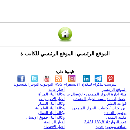
الموقع الرئيسي
الموقع الرئيسي للكاتب-ة
|
تابعونا على:
بنترست
تيلكرام
لينكدإن
الانستغرام
RSS
اليوتيوب
التويتر
الفيسبوك
الموقع الرئيسي
أخبار عامة
هيئة ادارة الحوار المتمدن - للإتصال بنا
وكالة أنباء المرأة
إحصائيات مؤسسة الحوار المتمدن
اخبار الأدب والفن
قواعد النشر
وكالة أنباء اليسار
ابرز كتاب / كاتبات الحوار المتمدن
وكالة أنباء العلمانية
يوتيوب التمدن
وكالة أنباء العمال
مكتبة التمدن
وكالة أنباء حقوق الإنسان
عدد الزوار: 3,431,186,814
اخبار الرياضة
اضافة موضوع جديد
اخبار الاقتصاد