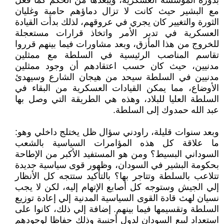
بدوره المؤسسة العسكرية، ويبعدها من الحكم كما فعل
مع البشير حيث كانت لا تزال دماؤهم حامية وغليان
الثورة والتغيير كان يجري في عروقهم، لذلك بدأت القيادة
العسكرية في تدبر الأمر واتخاذ قرارات مستعجلة
للخروج من هذا المأزق، وبعد مشاورات فيما بينهم قرروا
تقاسم المناصب الرئيسية في السلطة مع ممثلين
مدنيين، حيث كان حسب اعتقادهم أن وجود ممثلين
مدنيين في السلطة سيحد من هيجان الشارع وسيهدئ
الأوضاع، مما يمكن القيادات العسكرية من البقاء في
السلطة العليا للبلاد، وهذه هي الطريقة التي وصل بها
عبد الله حمدوك إلى السلطة.
وبعد سنوات قليلة، راودني سؤال ظل يختلج داخلي وهو:
ما علاقة كل هذه المؤامرات السياسية بالشعب
السوداني البسيط؟ ومن هو المستفيد الأكبر من الإطاحة
بحكومة البشير في السودان، وظهور قوى سياسية جديدة
تتلاعب بالسلطة وتتاجر بها؟ بالتأكيد ستتجه كل الأنظار
إلي الجيش وستوجه كل أصابع الإتهام إليه، لكن لا يجب
نسيان لهث قادة القوى السياسية المدنية إلي إعادة توزيع
السلطة وتقسيمها فيما بينهم. إضافة إلي ذلك، كانوا على
استعداد لبيع السودان لدول أجنبية وذلك حفاظا لوجودهم