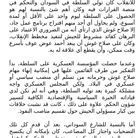
للانقلاب كان تولي السلطة في السودان والتحكم في
منصة القرارات فيه وكان أهم شئ بالنسبة لهم هو
الحصول على السلطة ليوم واحد على الأقل أو لمدة
أسبوع، ولم يحاول أي أحد منهم اقتراح برنامج عمل جاد،
إلا صلاح غوش الذي ارتأي أنه من الضروري الاعتماد على
البرهان كقائد مشروط للجيش لتنفيذ مخطط الإنقلاب،
وكان على صلاح غوش أن يبعد أحمد عوض عوف بأسرع
وقت ممكن، وأن يقطع أي علاقة له به.
وعندما حصلت المؤسسة العسكرية على السلطة، بدأ
التفكير من طرف القائمين عليها في إمكانية إنهاء مهام
صلاح غوش وحرمانه من تسلم أي منصب سياسي أو
عسكري في البلاد. ولكن المجلس العسكري واجه
مشلكة كبيرة بعد توليه السلطة، وهي أنه لم تكن لدي
قياداته الخبرة السياسية والإقتصادية الكافية لتسيير
شؤون الحكم. علاوة على ذلك ، كانت قد نشبت خلافات
بين كبار مسؤولي الجيش حول تقسيم مناصب النفوذ.
أما بالنسبة للشارع السوداني، بعد أن قدم كل تلك
التضحيات واجتاز كل المصاعب، كان بإمكانه أن يكتسح