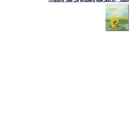
اليسار , الديمقراطية والعلمانية في مصر والسودان