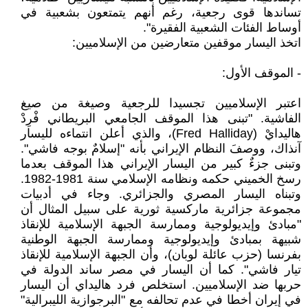
تساندها قوى رجعية، رغم أنهم يتمتعون بشعبية في
أوساط الفئات الشعبية الفقيرة".
اتخذ اليسار موقفين متعارضين من الإسلاميين:
- الموقف الأول:
اعتبر الإسلاميين تجسيدا للرجعية وصيغة من صيغ
الفاشية. "تبنى هذا الموقف الجامعي البريطاني فْرِدْ
هاليدايْ (Fred Halliday)، والذي أعلن انتماءه لليسار
آنذاك، ووصفَ النظام الإيراني بأنه "إسلامٌ بوجه فاشي".
وتبنى جزءٌ كبير من اليسار الإيراني هذا الموقف بعدما
رسخ الخميني حكمه ونظامه الإسلامي سنة 1981-1982.
وتبناه اليسار المصري والجزائري. وجاء في أدبيات
مجموعة جزائرية ماركسية ثورية على سبيل المثال أن
"مبادئ وإيديولوجية وممارسة الجبهة الإسلامية للإنقاذ
شبيهة بمبادئ وإيديولوجية وممارسة الجبهة الوطنية
بفرنسا (حزب عائلة لوبان)، وأن الجبهة الإسلامية للإنقاذ
تيار فاشي". كما أن اليسار في مصر ساند الدولة في
حربها ضد الإسلاميين. استخلص فرد هاليداي أن اليسار
في إيران أخطا في عدم تحالفه مع "البرجوازية الليبرالية"