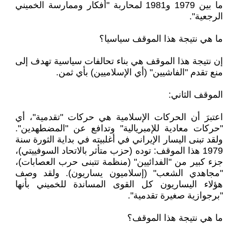
ما بين 1979 و1981 لمحاربة "أفكار وممارسة الخميني
الرجعية".
ما هي نتيجة هذا الموقف سياسيا؟
إن نتيجة هذا الموقف هي بناء تحالفات سياسية تهدف إلى
منع تقدم "الفاشيين" (أي الإسلاميين) بأي ثمن.
الموقف الثاني:
اعتبرَ أن الحركات الإسلامية هي حركات "تقدمية"، أي
"حركات معادية للإمبريالية" وتدافع عن "المضطهدين".
ولقد تبنى اليسار الإيراني في أغلبيته في بداية الثورة سنة
1979 هذا الموقف: توده (حزب متأثر بالاتحاد السوفييتي)،
جزء كبير من "الفدائيين" (منظمة تتبنى حرب العصابات)،
"مجاهدي الشعب" (إسلاميون يساريون). ولقد وصف
هؤلاء اليساريون كل القوى المساندة للخميني بأنها
"برجوازية صغيرة تقدمية".
ما هي نتيجة هذا الموقف؟