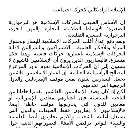
الإسلام الراديكالي كحركة اجتماعية
إن الأساس الطبقي للحركات الإسلامية هو البرجوازية
الصغيرة: الأوساط الطلابية، التجارة والمهن الحرة،
البرجوازية الصغيرة التقليدية.
ولقد دفعَ عداءُ أغلب الحركات الإسلامية لليسار ولحقوق
المرأة وللأفكار العلمية... الاشتراكيينَ والليبراليينَ لإدانة
الحركات الإسلامية باعتبارها حركات فاشية. وهذا حكم
متسرع. فاليساريون الذين يرون أن الإسلاميين فاشيون لا
ينتبهون إلى أنّ الحركات الإسلامية تقوم بدور المزعزع
لمصالح الرأسمالية العالمية. إن اعتبار الإسلاميين فاشيين
يجعل اليساريين يتبنون نفس موقف الإمبرياليين والدول
الرجعية التي تخدمهم.
لكن إذا كان وصف الإسلاميين بالفاشيين تقديرا خاطئا من
الناحية السياسية فإن اعتبارهم معادين للإمبريالية أو
معادين للدول التي يحاربونها موقف خاطئ أيضا.
فالإسلاميون لا يحاربون فقط الطبقات والدول التي
تستغل أغلبية الشعب، ولكنهم يحاربون أيضا العلمانية
والنساء اللواتي يرفضن الامتثال لتصوراتهم الدينية حول