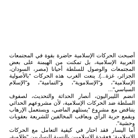
أصبحت الحركات الإسلامية حاضرة بقوة في المجتمعات
العربية الإسلامية، بل تمكنت من الهيمنة على بعض
المجتمعات والوصول للسلطة أحيانا (مصر، السودان،
الجزائر، غزة...). ينعت الغرب هذه الحركات "بالأصولية
الإسلامية"، و"الإسلاموية"، و"التمامية"، و"الإسلام
السياسي"...
انضم الليبراليون، أنصار الحداثة والتحديث، لصفوف
السلطة ضد الحركات الإسلامية، لأن مشروعهم الحداثي
يتناقض مع مشروع "يستلهم الماضي، ويستعمل الإرهاب
ويقمع حرية الرأي ويعاقب المخالفين للشريعة بعقوبات
وحشية".
أما اليسار فقد احتار في كيفية التعامل مع الحركات
الإسلامية: فعقيدة الإسلاميين بالنسبة لليساريين "ظلامية،