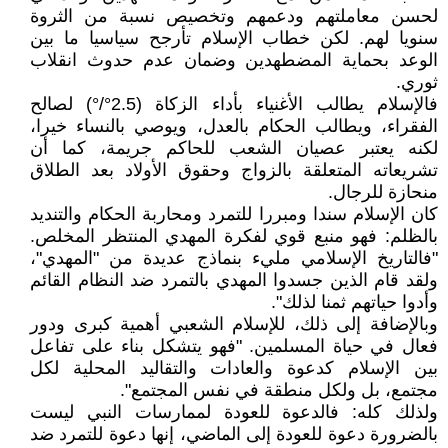
لحسن معاملتهم ودعمهم وتخصيص نسبة من الثروة
سنويا لهم. لكن خطاب الإسلام تأرجح سياسيا ما بين
الوعد بحماية المضطهدين وضمان عدم حدوث انقلاب
ثوري.
فالإسلام يطالب الأغنياء بأداء الزكاة (2.5°/°) لصالح
الفقراء، ويطالب الحكام بالعدل، ويوصي بالنساء خيرا،
لكنه يعتبر عصيان الشعب للحاكم جريمة، كما أن
تشريعاته المتعلقة بالزواج وحقوق الأولاد بعد الطلاق
منحازة للرجال.
كان الإسلام سندا ومبررا للتمرد ومحاربة الحكام والتنديد
بالظلم: فهو منبع قوي لفكرة المهدي المنتظر المخلص.
"فالتاريخ الإسلامي مليء بنماذج عديدة من "المهدي"،
ولقد قام الذين جسدوا المهدي بالتمرد ضد النظام القائم
وأدوا حياتهم ثمنا لذلك".
وبالإضافة إلى ذلك، للإسلام الشعبي أهمية كبرى ودور
فعال في حياة المسلمين. "فهو يتشكل بناء على تفاعل
بين الإسلام كدعوة والعادات والتقاليد المحلية لكل
مجتمع، بل ولكل منطقة في نفس المجتمع".
ولذلك كله: فالدعوة للعودة لممارسات النبي ليست
بالضرورة دعوة للعودة إلى الماضي، إنها دعوة للتمرد ضد