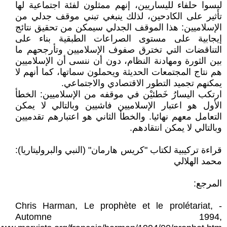
ليسوا حلفاء لليساريين، إنهم ممثلون لفئة اجتماعية لها
تأثير على الكادحين، لذلك ينبغي تبني موقف جدلي من
الإسلاميين: هذا الموقف الجدلي سيمكن من تحقيق نتائج
إيجابية على مستوى الصراعات الطبقية بناء على
التناقضات التي تخترق صفوف الإسلاميين وتأرجحهم ما
بين الثورة ومهادنة النظام، دون أن ننسى أن الإسلاميين
هم نتاج المجتمعات الحديثة ويحملون سماتها، كما أنهم لا
يمكنهم تجميد التطور الاقتصادي والاجتماعي.
ارتكب اليسارُ خَطئيْن في موقفه من الإسلاميين: الخطأ
الأول هو اعتبار الإسلاميين فاشيين وبالتالي لا يمكن
التعامل معهم نهائيا. والخطأ الثاني هو اعتبارهم تقدميين
وبالتالي لا يمكن انتقادهم.
قراءة تركيبية لكتاب "كريس هارمان" (النبي والبروليتاريا):
محمد الهلالي
المرجع:
- Chris Harman, Le prophète et le prolétariat,
Automne 1994,