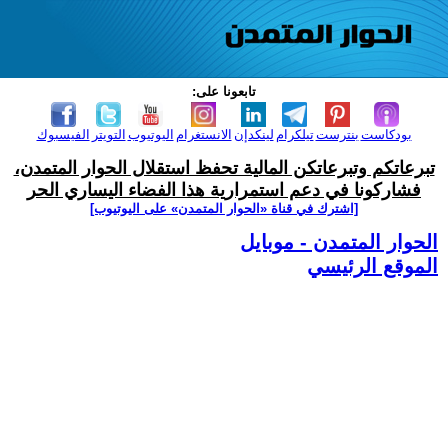
تابعونا على:
بودكاست
بنترست
تيلكرام
لينكدإن
الانستغرام
اليوتيوب
التويتر
الفيسبوك
تبرعاتكم وتبرعاتكن المالية تحفظ استقلال الحوار المتمدن،
فشاركونا في دعم استمرارية هذا الفضاء اليساري الحر
[اشترك في قناة ‫«الحوار المتمدن» على اليوتيوب]
الحوار المتمدن - موبايل
الموقع الرئيسي