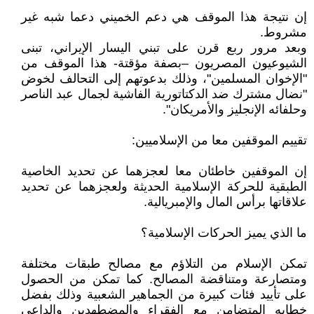
إن نتيجة هذا الموقف هي دعم الخميني دعما شبه غير
مشروط.
وبعد مرور ربع قرن على تبني اليسار الإيراني، تبنى
الشيوعيون المصريون –بصفة مؤقتة- هذا الموقف من
"الإخوان المسلمين"، وذلك بدعوتهم إلى التحالف لخوض
"نضال مشترك ضد الدكتاتورية الفاشية لجمال عبد الناصر
وحلفائه الإنجليز والأمريكان".
تقييم الموقفين معا من الإسلاميين:
إن الموقفين خاطئان معا لعجزهما عن تحديد الخاصية
الطبقية للحركة الإسلامية الحديثة ولعجزهما عن تحديد
علاقاتها برأس المال والإمبريالية.
ما الذي يميز الحركات الإسلامية؟
تمكن الإسلام من التلاؤم مع مصالح طبقات مختلفة
ومتصارعة ومتناقضة المصالح. كما تمكن من الحصول
على تأييد فئات كبيرة من الجماهير الشعبية وذلك بفضل
خطابه المتضامن مع الفقراء والمضطهدين والداعي