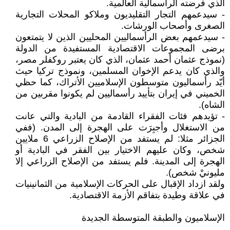
الذي فرضته الرأسمالية العالمية.
- سيدعمهم التجار التقليديون وملاكو المحلات التجارية
الصغرى وأصحاب الورشات.
- سيدعمهم بعض الرأسماليين المحليين الذين لا يتمتعون
برضى المجموعات الاقتصادية المستفيدة من الدولة
(نموذج عثمان أحمد عثمان، الذي كان يعتبر روكفلر مصر،
والذي كان يدعم الإخوان المسلمين، ونموذج تركيا حيث
أيّد رأسماليون متوسطون الإسلاميين الأتراك، كما حظي
الخميني في إيران بتأييد رأسماليين لم يكونوا مقربين من
الشاه).
- تؤيدهم فئات الفقراء القادمة من البادية والتي عانت
من الاستغلال وأجبِرَت على الهجرة إلى المدن. (ففي
الجزائر مثلا: لم يستفد من الإصلاح الزراعي 6 ملايين
شخص، وكان عليهم الاختيار بين الفقر في البادية أو
الهجرة إلى المدينة. فلم يستفد من الإصلاح الزراعي إلا
مليونيْ شخص).
ولقد ازداد الإقبال على الحركات الإسلامية من الثمانينيات
في علاقة وطيدة بتفاقم الأزمة الاقتصادية.
الإسلاميون والطبقة المتوسطة الجديدة