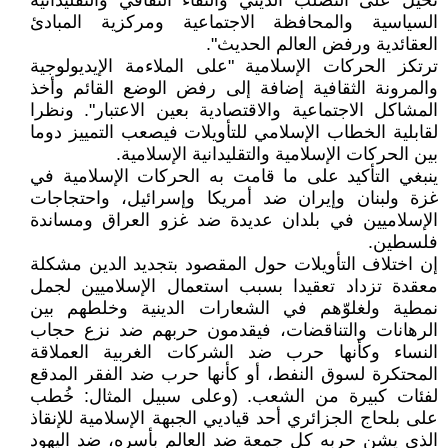
تحيل على التصلب الديني والنقاء الثقافي والتقليدانية
السياسية والمحافظة الاجتماعية ومركزية المبادئ
العقائدية ورفض العالم الحديث".
ترتكز الحركات الإسلامية "على الملاءمة الإيديولوجية
والمرونة الثقافية إضافة إلى رفض الوضع القائم وأخذ
المشاكل الاجتماعية والاقتصادية بعين الاعتبار". ونظرا
لقابلية الخطاب الإسلامي للتأويلات فيصعب التمييز دوما
بين الحركات الإسلامية والتقليدانية الإسلامية.
ينبغي التأكيد على ما قامت به الحركات الإسلامية في
غزة ولبنان وإيران ضد أمريكا وإسرائيل، واحتجاجات
الإسلاميين في بلدان عديدة ضد غزو العراق ومساندة
فلسطين.
إن اختلاف التأويلات حول المقصود بتجديد الدين مشكلة
معقدة تزداد تعقيدا بسبب استعمال الإسلاميين لجمل
نمطية ولغلوّهم في الشعارات الدينية وخلطهم بين
الرهانات والتناقضات، فيقدمون حربهم ضد نزع حجاب
النساء وكأنها حرب ضد الشركات الغربية العملاقة
المحتكرة لسوق النفط، أو كأنها حرب ضد الفقر المدقع
لفئات كبيرة من الشعب. (وعلى سبيل المثال: خُطب
على بلحاج الجزائري أحد قياديي الجبهة الإسلامية للإنقاذ
الذي يشن حربه كل جمعة ضد العالم بأسره، ضد اليهود