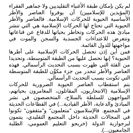
لم يكن بإمكان طبقة الأغنياء التقليديين ولا جماهير الفقراء
(المؤيدين للإسلاميين) أن يوفروا العناصر والأطر
الأساسية الحيوية للحركات الإسلامية. فالعناصر والأطر
الحيوية التي تحتاج لها الحركات الإسلامية هي التي تنشر
مبادئ هذه الحركات وتخاطر بحياتها للدفاع عن قناعاتها
وتتعرض للاعتداءات الجسدية والسجن والموت في
مواجهتها للدول القائمة.
فمن أين إذن تحصل الحركات الإسلامية على أطرها
الحيوية؟ إنها تحصل عليها من الطبقة المتوسطة، وتحديدا
من الفئة التي ظهرت بسبب التحديث الرأسمالي. فهذه
العناصر والأطر تنحدر من جزء مكوِّن للطبقة المتوسطة
التي تكونت بسبب التحديث الرأسمالي.
يتم استقطاب العناصر الحيوية الضرورية للحركات
الإسلامية (الانتحاريون، المقاتلون، المغامرون بحياتهم،
المواجهون للسلطة بالسلاح، المتخصصون في نشر
المبادئ والدعاية، الأطر القيادية...) في القطاعات الحديثة
في المجتمع. فالإسلاميون "متعلمون" و"مثقفون" تكونوا
في المجالات الحديثة داخل المجتمع التقليدي، ينتمون
لبرجوازية الدولة (خريجو التعليم العمومي، الطلبة
الجامعيون...).