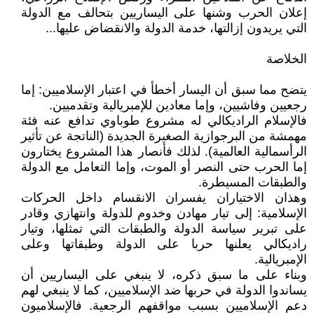
إعلان الحرب وشنها على اليساريين بتحالف مع الدولة
التي يريدون إزالتها، خدمة الدولة والانقضاض عليها...
الخلاصة
يتضح مما سبق أن اليسار أخطأ في اعتبار الإسلاميين: إما
رجعيين وفاشيين، وإما معادين للإمبريالية وتقدميين.
فالإسلام الراديكالي له مشروع طوباوي تدافع عنه فئة
مهمشة من البرجوازية الصغيرة الجديدة (الناتجة عن تأثير
الرأسمالية العالمية). لذلك فأنصار هذا المشروع يختارون
إما الحرب حتى النصر أو الموت، وإما التعامل مع الدولة
والطبقات المسيطرة.
وهذان الاختياران يفسران الانقسام داخل الحركات
الإسلامية: إلى تيار مهادن وخدوم للدولة وانتهازي وقادر
على تبرير سياسة الدولة والطبقات التي تمثلها، وتيار
راديكالي يعلنها حربا على الدولة وطبقاتها وعلى
الإمبريالية.
وبناء على ما سبق ذكره، لا ينبغي على اليساريين أن
يساندوا الدولة في حربها ضد الإسلاميين، كما لا ينبغي لهم
دعم الإسلاميين بسبب مواقفهم الرجعية. فالإسلاميون