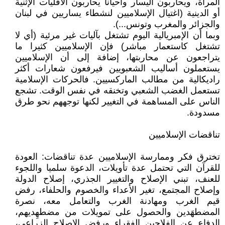
المرأة، ويحاربون اليسار وأحيانا يحاربون الأقليات الإثنية
أو الدينية (اغتيال الإسلاميين لنشطاء يساريين في لبنان
والجزائر والمغرب وتونس...).
وبما أن الإمبريالية اليوم تشتغل بآليات غير مرئية (أي لا
تشتغل كاستعمار مباشر) فإن الإسلاميين كثيرا ما
يتراجعون عن محاربتها، إضافة إلى أن الإسلاميين
يستعملون أساليب الشعبويين فيرفعون شعارات أكثر
راديكالية من مطالب الماركسيين. فالحركات الإسلامية
تستعمل الغضب الشعبي وتخنقه في نفس الوقت. تشجع
الناس على المساهمة في التغيير لكنها توجههم نحو طرق
مسدودة.
تناقضات الإسلاميين
تخترق فكر وممارسة الإسلاميين عدة تناقضات: العودة
للقرآن التي تحتمل عدة تأويلات، الدعوة سلميا واللجوء
للعنف، تبني الإصلاح والتغيير الجذري، إصلاح الدولة
وإصلاح المجتمع، تغير الأعداء والخصوم والحلفاء، رفض
قيم الغرب ومهادنة الغرب والتعامل معه، نصرة
المضطهَدين والحصول على تمويلات من مضطهِديهم،
الدفاع عن الفلاحين الفقراء ورفض الإصلاح الزراعي،