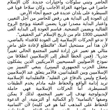
الحاضر وتبني سلوكات واختيارات جديدة. كان الإسلام
حاضرا في مواجهة الغزاة الأجانب وكان سلاحا قويا في
السيطرة على بلدان عديدة في جميع أنحاء الأرض.
إن العودة إلى البداية هي رفض للحاضر من أجل التغيير،
واعتبار البداية مصدرا ثوريا يضمن التعبئة ويؤجج الروح
القتالية ويضمن التضحية. فباسم العودة إلى البداية ألغى
الخميني 1300 عام من تاريخ الإسلام "غير الحقيقي".
لا تدعو الحركات الإسلامية إلى العودة للاقتداء بالماضي،
لأن هذا أمر مستحيل أصلا، "فالتطلع لإعادة خلق ماضٍ
مثالي هو تعبير عن إرادة لتغيير المجتمع الحالي تغييرا
جذريا". (فمن الخطأ النظر إلى الإسلاميين انطلاقا من
نموذج الأصوليين المسيحيين الأمريكيين الذين يشكلون
معقل الحزب الجمهوري اليميني). ينبغي "التمييز بين
الإسلاميين وبين التقليدانيين، فالأمر يتعلق عند الإسلاميين
بإصلاح وليس بالدفاع عن التقليد". فالتقليدانية الإسلامية
تريد إدامة الواقع والحفاظ عليه مادام يخدم الطبقات
المسيطرة، أما الحركات الإسلامية فهي حاملة
لإيديولوجية تهدف إلى تغيير المجتمع، لذلك لا يمكن
وصفها "بالتمامية" (أو الكمالية أو التزمتية، أي الدعوة
للحفاظ على المذهب كما هو في كليته) لأن "التمامية