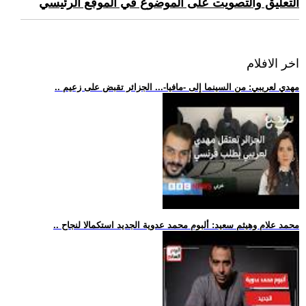
التعليق والتصويت على الموضوع في الموقع الرئيسي
اخر الافلام
.. مهدي لعريبي: من السينما إلى -مافيا-... الجزائر تقبض على زعيم
.. محمد علام وهيثم سعيد: ألبوم محمد عدوية الجديد استكمالا لنجاح