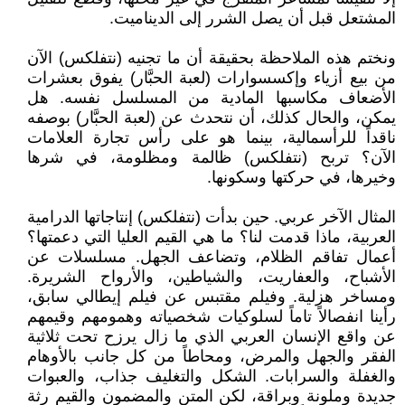
المشتعل قبل أن يصل الشرر إلى الديناميت.
ونختم هذه الملاحظة بحقيقة أن ما تجنيه (نتفلكس) الآن
من بيع أزياء وإكسسوارات (لعبة الحبَّار) يفوق بعشرات
الأضعاف مكاسبها المادية من المسلسل نفسه. هل
يمكن، والحال كذلك، أن نتحدث عن (لعبة الحبَّار) بوصفه
ناقداً للرأسمالية، بينما هو على رأس تجارة العلامات
الآن؟ تربح (نتفلكس) ظالمة ومظلومة، في شرها
وخيرها، في حركتها وسكونها.
المثال الآخر عربي. حين بدأت (نتفلكس) إنتاجاتها الدرامية
العربية، ماذا قدمت لنا؟ ما هي القيم العليا التي دعمتها؟
أعمال تفاقم الظلام، وتضاعف الجهل. مسلسلات عن
الأشباح، والعفاريت، والشياطين، والأرواح الشريرة.
ومساخر هزلية. وفيلم مقتبس عن فيلم إيطالي سابق،
رأينا انفصالاً تاماً لسلوكيات شخصياته وهمومهم وقيمهم
عن واقع الإنسان العربي الذي ما زال يرزح تحت ثلاثية
الفقر والجهل والمرض، ومحاطاً من كل جانب بالأوهام
والغفلة والسرابات. الشكل والتغليف جذاب، والعبوات
جديدة وملونة وبراقة، لكن المتن والمضمون والقيم رثة