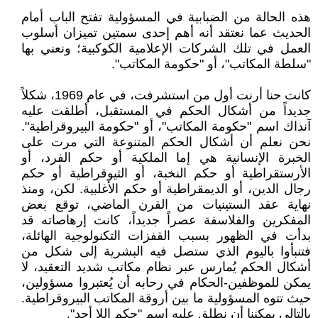
هذه الحالة من الضبابية في المسؤولية تفتح الباب أمام
الحديث عما نعتقد أنه أهم إحدى سمتين تميزان أسلوب
العمل في تلك الشركات الإعلامية الكوكبية؛ ونعني بها
"سلطة المكاتب"، أو "حكومة المكاتب".
كانت حنا أرنت أول من استشرفت، في عام 1969، شكلاً
جديداً من أشكال الحكم في المستقبل، أطلقت عليه
آنذاك اسم "حكومة المكاتب"، أو "حكومة البيروقراطية".
نحن نعلم أن أشكال الحكم المتنوعة التي مرت على
الخبرة الإنسانية هي إما الملكية أو حكم الفرد، أو
الأرستقراطية أو حكم النخبة، أو الثيوقراطية أو حكم
رجال الدين، أو الديمقراطية أو حكم الأغلبية. لكن، ومنذ
نهاية عقد الستينيات من القرن الماضي، توقع بعض
المفكرين والفلاسفة عصراً جديداً، كانت إرهاصاته قد
بدأت في الظهور بسبب القفزات التكنولوجية الهائلة،
فتنبأوا باليوم الذي ستصل فيه البشرية إلى شكل من
أشكال الحكم يُمارس عبر نظام مكاتب شديد التعقيد، لا
يمكن للموظفين-الحكام في رحابه أن يُعتبروا مسؤولين،
حيث تتوه المسؤولية ما بين أروقة المكاتب البيروقراطية.
بالتالي يمكننا أن نطلق عليه اسم "حكم اللا أحد".