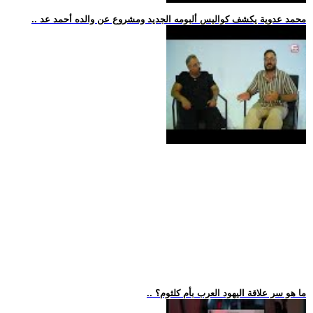
.. محمد عدوية يكشف كواليس ألبومه الجديد ومشروع عن والده أحمد عد
.. ما هو سر علاقة اليهود العرب بأم كلثوم؟