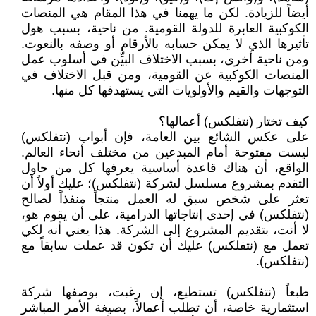
أيضاً للزيادة. لكن ما يهمنا في هذا المقام هي المنصات
الكوكبية العابرة للدولة القومية. من ناحية، بسبب هول
تأثيرها الذي لا يمكن حسابه بالأرقام أو وصفه بالنعوت.
ومن ناحية أخرى، بسبب الاختلاف البيِّن في أسلوب عمل
المنصات الكوكبية عن القومية، ومن قبل الاختلاف في
التوجهات والقيم والأولويات التي يستهدفها كل منها.
كيف تختار (نتفلكس) أعمالها؟
على عكس الشائع بين العامة، فإن أبواب (نتفلكس)
ليست مفتوحة أمام المبدعين من مختلف أنحاء العالم.
الواقع، أن هناك قاعدة أساسية يعرفها كل من حاول
التقدم بمشروع مسلسل لشركة (نتفلكس)؛ عليك أولاً أن
تعثر على شخص سبق له العمل منتجاً منفذاً لصالح
(نتفلكس) في إحدى إنتاجاتها الدرامية، على أن يقوم هو،
لا أنت، بتقديم المشروع إلى الشركة. هذا يعني أنه لكي
تعمل مع (نتفلكس) عليك أن تكون قد عملت سابقاً مع
(نتفلكس).
طبعاً (نتفلكس) تستطيع، إن رغبت، بوصفها شركة
استثمارية خاصة، أن تطلب أعمالاً، بصيغة الأمر المباشر