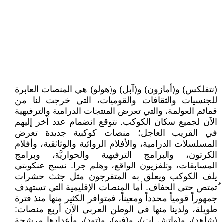
(نتفلكس) و(أمازون) و(آبل) و(هولو) هي المنصات العابرة
للجنسيات والثقافات والقوميات، التي خرجت لنا من
قمائم العولمة، والتي تعرض المنتجات الدرامية والترفيهية
الآن لجميع سكان الكوكب. نتوقع انضمام عدد آخر إليهم
في القريب العاجل؛ منصات كوكبية جديدة تعرض
المسلسلات الدرامية، والأفلام الروائية والوثائقية، وأفلام
الكرتون، والبرامج الترفيهية والحواريَّة، وبرامج
المسابقات، وتلفزيون الواقع، وهلم جرا. نسيج عنكوبتي
يلف الكوكب ويعلق به المتفرجون مثل جثث حشرات
ُتمتص حتى الجفاف. أما المنصات الإقليمية التي تستهدف
جمهوراً قومياً محدداً ومعيناً، فمتوافر الكثير منها منذ فترة
طويلة، ولدينا منها في الوطن العربي الآن أربع منصات:
(شاهد)، و(واتش إت)، و(فيو)، و(تود)، وأعدادها مرشحة