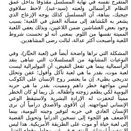
المتفرج نفسه في نهاية المسلسل مقذوفاً بداخل عمق
النظام الرأسمالي ولعبته (سيد-عبد). لاحظ سلافوي
جيجيك، بنباهة، أن المسلسل كذلك يوجه الإزعاج الذي
يشعر به المُشاهد إلى مسألة الغش في اللعبة؛ بسبب
وجود بعض الغشاشين ضمن اللاعبين، وبذلك يعفي اللعبة
المميتة نفسها من اللوم. بمعنى أنه لو تحسنت شروط
اللعبة وأصبحت أكثر عدالة، لنالت رضى المشاهدين.
المشكلة التي نراها واضحة أيضاً في (لعبة الحبَّار)، وفي
النوعيات المشابهة من المسلسلات التي تتباهى بنقد
الرأسمالية بينما هي تفعل النقيض، أن النيولبرالية ليست
لعبة موت، بقدر ما هي لعبة تآكل وأفول؛ عفن وتحلل
تدريجي بطيء. إن ما يعتصر روح الإنسان على الكوكب
ليس مواجهة خطر داهم ومميت، بقدر ما هي حربه
اليومية لكي يطعم زوجته وأطفاله. بل ربما لو كان الخطر
مميتاً لتحفزت له الإرادة البشرية ولاستيقظ الوعي
الإنساني لمواجهته. إن الأقوى والأصدق درامياً أن نرى
الإنسان العادي في حربه لتوفير وجبته اليومية، بينما
الأضعف هو اللجوء إلى تسخين الدراما وتحويل القضية
إلى لعبة حياة أو موت على الطريقة الأمريكية. هذا ليس
إلا تنفيساً لمشاعر المتفرج في غير محلها، وقطع للفتيل