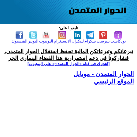
تابعونا على:
بودكاست
بنترست
تيلكرام
لينكدإن
الانستغرام
اليوتيوب
التويتر
الفيسبوك
تبرعاتكم وتبرعاتكن المالية تحفظ استقلال الحوار المتمدن،
فشاركونا في دعم استمرارية هذا الفضاء اليساري الحر
[اشترك في قناة ‫«الحوار المتمدن» على اليوتيوب]
الحوار المتمدن - موبايل
الموقع الرئيسي