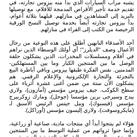
يشبه مرآب السيارات الذي بدأ منه بيزوس تجارته، في
تقديم خدمة تأجير الأقراص المدمجة للأفلام، مع توصيلها
بالبريد إلى المشاهدين في منازلهم. قبلهما بثلاثة أعوام،
بدأ بيزوس تجارته أيضاً بخدمة توصيل النسخ الورقية
الرخيصة من الكتب إلى القراء في منازلهم.
أحد الأصدقاء النابهين أطلق على هذه النوعية من رجال
الأعمال وصف "الديلرز"؛ أي أولئك الوسطاء الذين نراهم
في أفلام ومسلسلات المخدرات، الذين يشكلون حلقة
الوصل ما بين المنتجين الكبار وما بين المستهلكين-
المدمنين. نفس الفكرة طبقها بيزوس وباقي أباطرة البيع
بالتجزئة والتجارة الإلكترونية والإعلام الرقمي. هم
يشكلون الآن ستة من ضمن أغنى عشرة أثرياء على
سطح الكوكب. جيف بيزوس مؤسس (أمازون)، ولاري
بيدج وسيرجى برين مؤسسا (جوجل)، ومارك زوكربيرج
مؤسس (فيسبوك)، وبيل جيتس الرئيس الأسبق لـ
(مايكروسوفت)، ولاري إليسون مؤسس (أوراكل).
هؤلاء لم ينتجوا أبداً أي منتجات مادية، صناعية أو زراعية،
وإنما جنوا ثرواتهم من عملية التوسط ما بين المنتجين