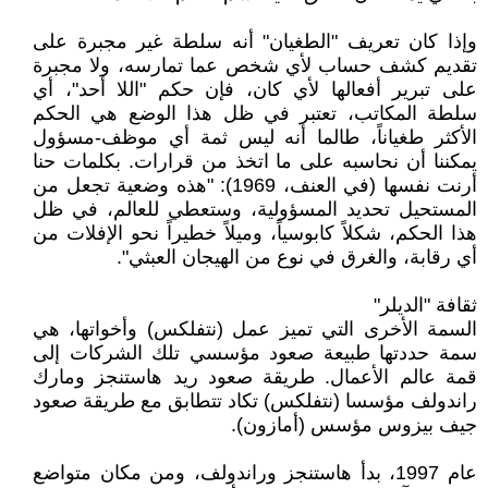
وإذا كان تعريف "الطغيان" أنه سلطة غير مجبرة على
تقديم كشف حساب لأي شخص عما تمارسه، ولا مجبرة
على تبرير أفعالها لأي كان، فإن حكم "اللا أحد"، أي
سلطة المكاتب، تعتبر في ظل هذا الوضع هي الحكم
الأكثر طغياناً، طالما أنه ليس ثمة أي موظف-مسؤول
يمكننا أن نحاسبه على ما اتخذ من قرارات. بكلمات حنا
أرنت نفسها (في العنف، 1969): "هذه وضعية تجعل من
المستحيل تحديد المسؤولية، وستعطي للعالم، في ظل
هذا الحكم، شكلاً كابوسياً، وميلاً خطيراً نحو الإفلات من
أي رقابة، والغرق في نوع من الهيجان العبثي".
ثقافة "الديلر"
السمة الأخرى التي تميز عمل (نتفلكس) وأخواتها، هي
سمة حددتها طبيعة صعود مؤسسي تلك الشركات إلى
قمة عالم الأعمال. طريقة صعود ريد هاستنجز ومارك
راندولف مؤسسا (نتفلكس) تكاد تتطابق مع طريقة صعود
جيف بيزوس مؤسس (أمازون).
عام 1997، بدأ هاستنجز وراندولف، ومن مكان متواضع