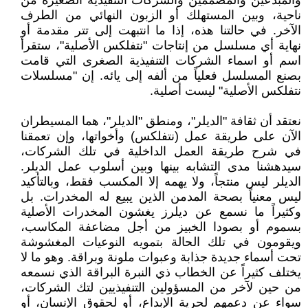
والمبدعين والمصممين والشركات التنفيذية الصغيرة من
ناحية، وبين المستهلك أو الزبون النهائي من الطرف
الآخر. في حالتنا هذه، إذا ما انتبهت إلى تتر مقدمة أو
نهاية أي مسلسل من إنتاجات "نتفلكس الأصلية"، ستقرأ
اسم أو اسماء الشركات التنفيذية الصغرى التي قامت
بصنع المسلسل فعلياً من ألفه إلى يائه. إن "مسلسلات
نتفلكس الأصلية" ليست أصلية.
نعتقد أن ثقافة "الديلر"، ومنطق "الديلر"، هما المسيطران
الآن على طريقة عمل (نتفلكس) وأخواتها، وإن تعمقنا
في شرح طريقة العمل الداخلية في تلك الشركات،
سيدهشنا مدى التشابه بينها وبين أسلوب عمل الديلر.
الديلر ليس منتجاً، ولا يهمه إلا المكسب فقط، وبالتأكيد
ليس معنياً بصحة المدمن الذين يبيع له المخدرات. بل
وكثيراً ما نسمع عن ديلرز يغشون المخدرات الأصلية
بسموم أو بصودا الخبيز من أجل مضاعفة المكاسب،
ويقومون في تلك الحالة بتمويه النوعيات المغشوشة
تحت أسماء جديدة جذابة وعبوات ملونة وبراقة. وهو ما لا
يختلف كثيراً عن الخطاب ذي النبرة البراقة الذي نسمعه
من حين لآخر من المسؤولين التنفيذيين لتك الشركات،
سواء عن دعمهم لحرية الإبداع، أو لحقوق الإنسان، أو