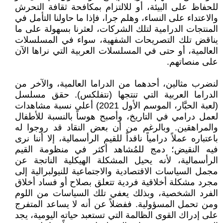
للحفاظ على البيئة، أو للالتزام بمكافحة ثقافة التحرش
والاعتداء على النساء، وهلم جرا، فإذا ما حاولنا التأمل في
المنتجات الدرامية لتلك الشركات، لعثرنا بسهولة على ما
يناقض تلك التصريحات الشفهية، سواء في المسلسلات
العالمية، أو حتى في المسلسلات العربية التي نراها الآن
على منصاتهم.
لنضرب مثالين، أحدهما من الدراما العالمية، والآخر من
الدراما العربية التي تنتجها (نتفلكس). حقق مسلسل
(لعبة الحبَّار، الموسم الأول 2021) أعلى نسبة مشاهدات
لعمل درامي في التاريخ، وأصبح هوساً بالنسبة للأطفال
والمراهقين. وبالرغم من أن بعض النقاد قد روجوا له
باعتباره عملاً درامياً ناقداً للقيم الرأسمالية، إلا أننا نرى
فيه النقيض؛ دمج للمُشاهد أكثر في منظومة القيم
الرأسمالية، لأنه يحيل المشكلة الهيكلية الناتجة عن
مجمل السياسات الاقتصادية والاجتماعية للنيولبرالية إلى
مجرد مشكلة أخلاقية فردية تتعلق بصلاح أو فساد أخلاق
الفرد الشخصية، وبذلك يعفي تلك السياسات من اللوم
ومن تحمل المسؤولية. ففضلاً عن أنه لا يساعد المتفرج
على إدراك القوى الظالمة التي تستعبد حياته اليومية، يجد