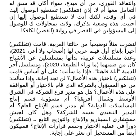
والتعاقد الفوري، من أي مبدع، سواء أكان قد سبق له
التعامل معها أم لا. إذن (نتفلكس) تستطيع الوصول إليك
في أي وقت، لكنك أنت لا تستطيع الوصول إليها إن
أحببت. هذه وضعية تذكرك، ولابد، بمحاولات ك للوصول
إلى المسؤولين في القصر في رواية (القصر) لكافكا.
لنضرب مثلاً توضيحياً من حالتنا العربية. قامت (نتفلكس)
أخيراً بإنتاج أول فيلم عربي لها (أصحاب ولا أعز، 2021)،
وعدة مسلسلات عربية، بدأتها بمسلسلين عن الأشباح
كان من ضمنهما (ما وراء الطبيعة، 2020)، ومسلسل آخر
للدمية "أبلة فاهيتا". فإذا ما سألت: على أي أساس قامت
(نتفلكس) باختيار هذه الأعمال؟ لن تجد إجابة. وإذا سألت:
من هو المسؤول بالشركة الذي قام بالاختيار أو الموافقة
على هذه الأعمال؟ هل هو مدير فرع الشركة في الشرق
الأوسط وشمال أفريقيا؟ أم مسؤولة قسم إنتاج
المسلسلات الدولية؟ أم مدير قسم الإنتاج العام؟ أم
المدير التنفيذي نفسه للشركة؟ وهل كان لجيش
مستشاري السيناريو والإنتاج والتوزيع التابع لـ (نتفلكس)
دوراً في عملية الاختيار وحسم قرارات الإنتاج؟ فسيكون
أيضاً من المستحيل أن نعثر على إجابة.