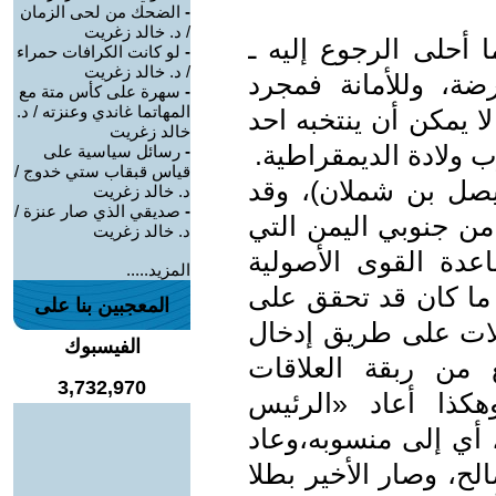
-
الضحك من لحى الزمان
/ د. خالد زغريت
أحلى الرجوع إليه ـ
-
لو كانت الكرافات حمراء
/ د. خالد زغريت
ة، وللأمانة فمجرد
-
سهرة على كأس متة مع
المهاتما غاندي وعنزته / د.
 يمكن أن ينتخبه احد
خالد زغريت
 ولادة الديمقراطية.
-
رسائل سياسية على
قياس قبقاب ستي خدوج /
صل بن شملان)، وقد
د. خالد زغريت
-
صديقي الذي صار عنزة /
ن جنوبي اليمن التي
د. خالد زغريت
عدة القوى الأصولية
المزيد.....
 ما كان قد تحقق على
المعجبين بنا على
لات على طريق إدخال
الفيسبوك
 من ربقة العلاقات
3,732,970
 وهكذا أعاد «الرئيس
أي إلى منسوبه،وعاد
لح، وصار الأخير بطلا