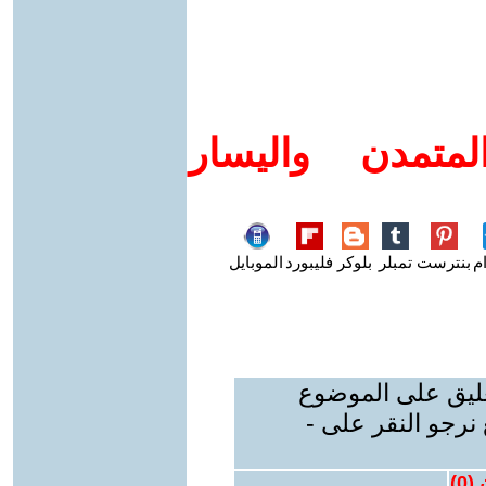
متمدن واليسار
م
بنترست
تمبلر
بلوكر
فليبورد
الموبايل
عليق على الموضوع
نرجو النقر على -
 (
0
)