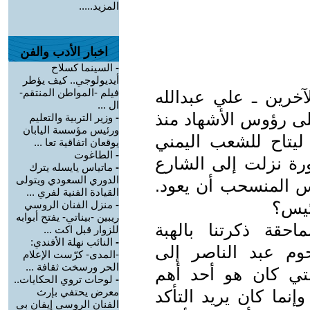
المزيد.....
اخبار الأدب والفن
-
السينما كسلاح
أيديولوجي.. كيف يؤطر
فيلم -المواطن المنتقم-
آخرين ـ علي عبدالله
ال ...
لى رؤوس الأشهاد منذ
-
وزير التربية والتعليم
ورئيس مؤسسة اليابان
ليتاح للشعب اليمني
يوقعان اتفاقية تعا ...
-
الطاغوت
ورة نزلت إلى الشارع
-
ماتياس يايسله يترك
الدوري السعودي ويتولى
س المنسحب أن يعود.
القيادة الفنية لفري ...
ئيس؟
-
منزل الفنان الروسي
ريبين -بيناتي- يفتح أبوابه
احقة ذكرتنا بالهبة
للزوار قبل اكت ...
-
النائب نهلة الأفندي:
وم عبد الناصر إلى
-المدى- كرّست الإعلام
الحر ورسخت ثقافة ...
بعد هزيمة حزيران 1967 التي كان هو أحد أهم
-
لوحات تروي الحكايات..
معرض يحتفي بإرث
إنما كان يريد التأكد
الفنان الروسي إيفان بي