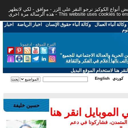
 أنواع الكوكيز نرجو النقر على الزر - موافق - لكي لاتظهر
This website uses cookies to ensure you ge
وكالة أنباء العمال
-
وكالة أنباء حقوق الإنسان
-
اخبار الرياضة
-
اخبار
لوم
التبرع للموقع - ادعمونا
حرية والعدالة الاجتماعية للجميع
"
تى نالها أعلام في الفكر والثقافة
قر هنا لاستخدام الموقع البديل
كوردي
English
حسين خليفة
لموبايل انقر هنا
 المتمدن، فشاركونا في دعم