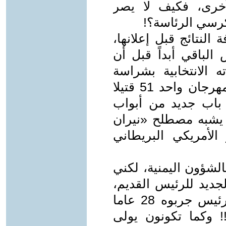
لأخرى، فكيف لا يصر
كرسي الرئاسة؟!
النتائج قبل إعلانها،
الباقي أبداً قبل أن
ه الانتخابية بشراسة
وعنف حتى كانت نتيجة التدافع في مهرجان واحد 51 قتيلا
باب جديد من أبواب
ا يشبه مصطلح «نيران
الأمريكي البريطاني
الشؤون اليمنية، لكني
جديد للرئيس القديم،
وأتمنى له الرفعة والتقدم في ظل رئيس جربوه 28 عاما
! وكما تكونون يولى