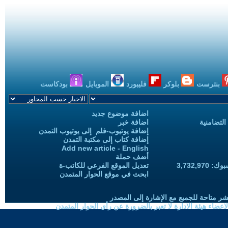
بنترست
بلوكر
فليبورد
الموبايل
بودكاست
اضافة موضوع جديد
التضامنية
اضافة خبر
إضافة يوتيوب-فلم إلى يوتيوب التمدن
إضافة كتاب إلى مكتبة التمدن
Add new article - English
أضف حملة
3,732,97
تعديل الموقع الفرعي للكاتب-ة
ابحث في موقع الحوار المتمدن
شر متاحة للجميع مع الإشارة إلى المصدر
ضاء هيئة الادارة لا تعبر بالضرورة عن رأي الحوار المتمدن