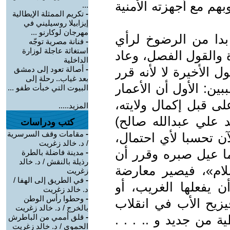
م مع أجهزته الأمنية
...
-
تكريم الممثلة الإيطالية
إيزابيلا روسيليني في
مهرجان لوكارنو ...
بدا من الرضوخ لرأي
-
فنانة مصرية توجّه
استغاثة عاجلة لوزارة
 والقول الفصل، وعاد
الداخلية
ل الأخيرة لا لأنه قرر
-
أصالة تعود إلى دمشق
بعد غياب.. رحلة إلى
بين: الأول أن الأعمار
البيوت التي خبأت طفو ...
على قبل إكمال ولايته،
المزيد.....
مد علي عبدالله صالح)
كتب ودراسات
-
مقامات وقف السرسرية
لآن تحسبا لأي احتمال،
/ د. خالد زغريت
ة (7 سنوات) ربما عيل صبره وقرر أن
-
مدينة فاضلة بالطرة
رذيلة بالنقش / د. خالد
ام»، فيصير معارضة
زغريت
-
في الطريق إلى الهفا /
 يفعلها الغريب، أو
د. خالد زغريت
-
وحطوا رأس الوطن
يزيح الأب في انقلاب
بالخرج / د. خالد زغريت
ة من جديد و .. . . .
-
قلق أممي من الباطرش
الحموي / د. خالد زغريت