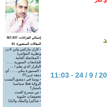
ي الحر
د
إجمالي القراءات: 367,937
المقالات المنشورة: 41
-
كارل ماركس وابن لادن
ونظرية المؤامرة
-
المفاضلة العامة
للجامعات السورية . . . .
التكرار الذي يعلم ا ...
-
السنيورة يبكي . . . . أي
دمعة حزن؟!!
-
يوسا في دمشق:أليست
الرواية فعلا سياسيا
بامتياز؟
-
من مسرح العبث
تخفيضات خليوية
-
شاكيرا والملك والبابا